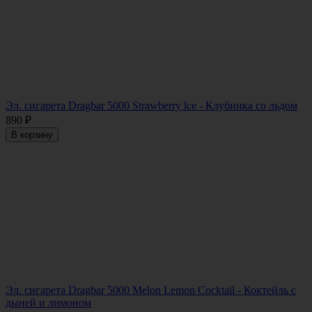
Эл. сигарета Dragbar 5000 Strawberry lce - Клубника со льдом
890
₽
В корзину
Эл. сигарета Dragbar 5000 Melon Lemon Cocktail - Коктейль с
дыней и лимоном