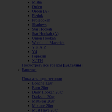
Misha
Orden
Orden (А)
Pizduk
ProHookah
Shadows
Star Hookah
Star Hookah (А)
Union Hookah
Werkbund Maverick
Y.K.A.P.
Y4
Горький
ХЛГН
Посмотреть все товары
[Кальяны]
Баночки
Показать подкатегории
Bonche 12gr
Burn 20gr
Daily Hookah 20gr
Darkside 20gr
MattPear 20gr
Mixtape 20gr
Must Have 20gr