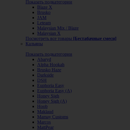
Показать подкатегории
Blaze X
Brusko
JAM
Leteam
Malaysian Mix / Blaze
Malaysian X
Посмотреть все товары
[Бестабачные смеси]
Кальяны
Показать подкатегории
Abaryd
Alpha Hookah
Brusko Haze
Darkside
DSH
Euphoria Easy
Euphoria Easy (А)
Honey Sigh
Honey Sigh (А)
Hoob
Maklaud
Mamay Customs
Marcos
MattPear