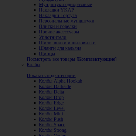
Мундштуки одноразовые
Накладки YKAP
Накладки Тортуга
Персональные мундштуки
Плитки и горелки
Прочие аксессуары
Уплотнители
Шило, вилки и шиловилки
Шланги для кальяна
Щипцы
Посмотреть все товары
[Комплектующие]
Колбы
Показать подкатегории
Колбы Alpha Hookah
Колбы Darkside
Колбы Delta
Колбы Drop
Колбы Edge
Колбы Level
Колбы Mini
Колбы Push
Колбы Space
Колбы Strong
Колбы Vogue