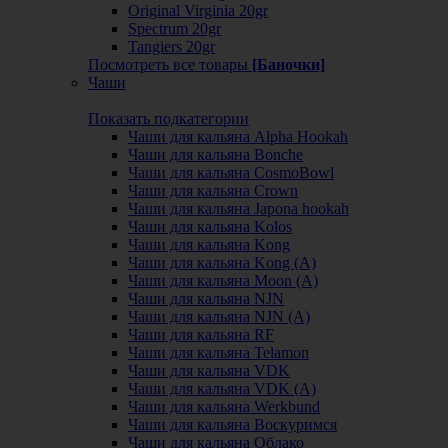
Original Virginia 20gr
Spectrum 20gr
Tangiers 20gr
Посмотреть все товары
[Баночки]
Чаши
Показать подкатегории
Чаши для кальяна Alpha Hookah
Чаши для кальяна Bonche
Чаши для кальяна CosmoBowl
Чаши для кальяна Crown
Чаши для кальяна Japona hookah
Чаши для кальяна Kolos
Чаши для кальяна Kong
Чаши для кальяна Kong (A)
Чаши для кальяна Moon (А)
Чаши для кальяна NJN
Чаши для кальяна NJN (А)
Чаши для кальяна RF
Чаши для кальяна Telamon
Чаши для кальяна VDK
Чаши для кальяна VDK (А)
Чаши для кальяна Werkbund
Чаши для кальяна Воскуримся
Чаши для кальяна Облако