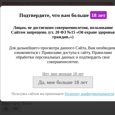
Внимание! По техническим причинам, остатки и цены на
продукцию могут отличаться с фактическим наличием. Сайт
является демонстрационным. Дистанционная продажа не
Подтвердите, что вам больше
18 лет
ведется.
Лицам, не достигшим совершеннолетия, пользование
Открыть сайдбар
Сайтом запрещено. (ст. 20 ФЗ №15 «Об охране здоровья
граждан..»)
Меню
Личный кабинет
Для дальнейшего просмотра данного Сайта, Вам необходим
ознакомиться с Правилами доступа к сайту, Правилами
Закрыть
обработки персональных данных и подтвердить свое
совершеннолетие.
Вход
Регистрация
Нет, мне меньше 18 лет
Поиск
Да, мне больше 18 лет
Посмотреть все результаты
Пользуясь сайтом вы принимаете
Политику конфиденциальности
Тула
Ваш город
Тула
?