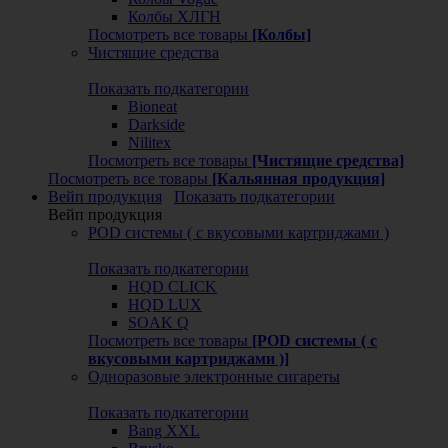
Колбы ХЛГН
Посмотреть все товары
[Колбы]
Чистящие средства
Показать подкатегории
Bioneat
Darkside
Nilitex
Посмотреть все товары
[Чистящие средства]
Посмотреть все товары
[Кальянная продукция]
Вейп продукция
Показать подкатегории
Вейп продукция
POD системы ( с вкусовыми картриджами )
Показать подкатегории
HQD CLICK
HQD LUX
SOAK Q
Посмотреть все товары
[POD системы ( с
вкусовыми картриджами )]
Одноразовые электронные сигареты
Показать подкатегории
Bang XXL