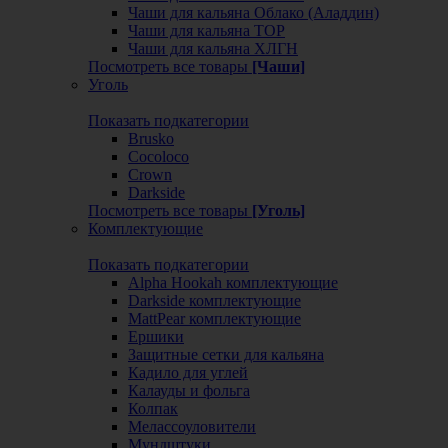
Чаши для кальяна Облако (Аладдин)
Чаши для кальяна ТОР
Чаши для кальяна ХЛГН
Посмотреть все товары
[Чаши]
Уголь
Показать подкатегории
Brusko
Cocoloco
Crown
Darkside
Посмотреть все товары
[Уголь]
Комплектующие
Показать подкатегории
Alpha Hookah комплектующие
Darkside комплектующие
MattPear комплектующие
Ершики
Защитные сетки для кальяна
Кадило для углей
Калауды и фольга
Колпак
Мелассоуловители
Мундштуки