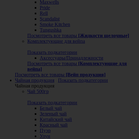
Maxwells
Pride
Rell
Scandalist
Smoke Kitchen
Tungushka
Посмотреть все товары
[Жидкости щелочные]
Комплектующие для вейпа
Показать подкатегории
Аксессуары/Принадлежности
Посмотреть все товары
[Комплектующие для
вейпа]
Посмотреть все товары
[Вейп продукция]
Чайная продукция
Показать подкатегории
Чайная продукция
Чай 500гр
Показать подкатегории
Белый чай
Зеленый чай
Китайский чай
Красный чай
Пуэр
Улун