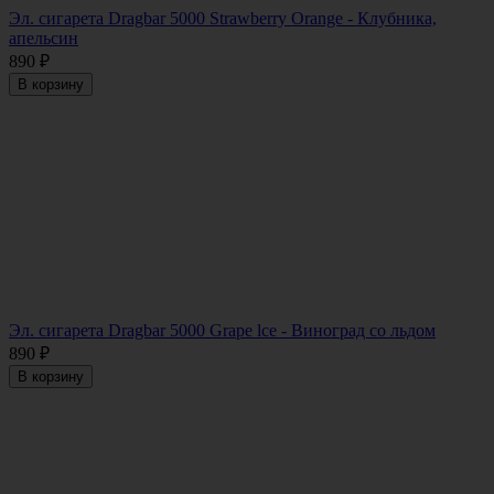
Эл. сигарета Dragbar 5000 Strawberry Orange - Клубника,
апельсин
890
₽
В корзину
Эл. сигарета Dragbar 5000 Grape lce - Виноград со льдом
890
₽
В корзину