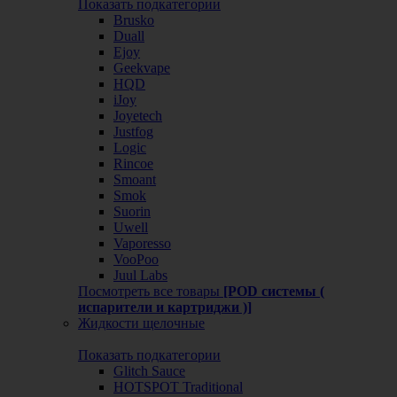
Показать подкатегории
Brusko
Duall
Ejoy
Geekvape
HQD
iJoy
Joyetech
Justfog
Logic
Rincoe
Smoant
Smok
Suorin
Uwell
Vaporesso
VooPoo
Juul Labs
Посмотреть все товары
[POD системы (
испарители и картриджи )]
Жидкости щелочные
Показать подкатегории
Glitch Sauce
HOTSPOT Traditional