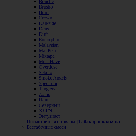
Bonche
Brusko
Burn
Crown
Darkside
Deus
Duft
Endorphin
Malaysian
MattPear
Mixtape
Must Have
Overdose
Sebero
Smoke Angels
Spectrum
Tangiers
Zomo
Наш
Северный
ХЛГN
Энтузиаст
Посмотреть все товары
[Табак для кальяна]
Бестабачные смеси