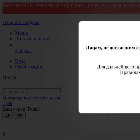
Внимание! По техническим причинам, остатки и цены на прод
Открыть сайдбар
Меню
Личный кабинет
Лицам, не достигшим со
Закрыть
Вход
Регистрация
Для дальнейшего пр
Правилам
Поиск
Посмотреть все результаты
Тула
Ваш город
Тула
?
0