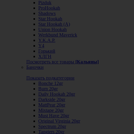
Pizduk
ProHookah
Shadows
Star Hookah
Star Hookah (А)
Union Hookah
Werkbund Maverick
Y.K.A.P.
Y4
Горький
ХЛГН
Посмотреть все товары
[Кальяны]
Баночки
Показать подкатегории
Bonche 12gr
Burn 20gr
Daily Hookah 20gr
Darkside 20gr
MattPear 20gr
Mixtape 20gr
Must Have 20gr
Original Virginia 20gr
Spectrum 20gr
Tangiers 20gr