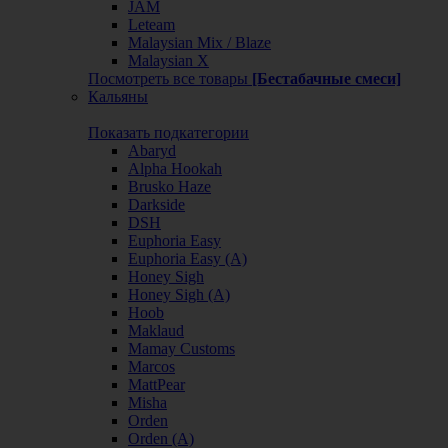
JAM
Leteam
Malaysian Mix / Blaze
Malaysian X
Посмотреть все товары
[Бестабачные смеси]
Кальяны
Показать подкатегории
Abaryd
Alpha Hookah
Brusko Haze
Darkside
DSH
Euphoria Easy
Euphoria Easy (А)
Honey Sigh
Honey Sigh (А)
Hoob
Maklaud
Mamay Customs
Marcos
MattPear
Misha
Orden
Orden (А)