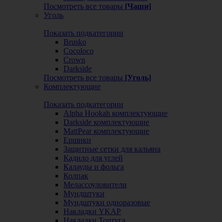
Посмотреть все товары
[Чаши]
Уголь
Показать подкатегории
Brusko
Cocoloco
Crown
Darkside
Посмотреть все товары
[Уголь]
Комплектующие
Показать подкатегории
Alpha Hookah комплектующие
Darkside комплектующие
MattPear комплектующие
Ершики
Защитные сетки для кальяна
Кадило для углей
Калауды и фольга
Колпак
Мелассоуловители
Мундштуки
Мундштуки одноразовые
Накладки YKAP
Накладки Тортуга