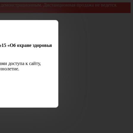
я демонстрационным. Дистанционная продажа не ведется.
№15 «Об охране здоровья
ми доступа к сайту,
ннолетие.