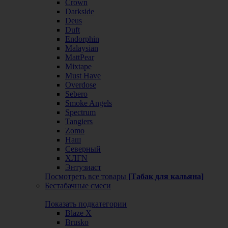
Crown
Darkside
Deus
Duft
Endorphin
Malaysian
MattPear
Mixtape
Must Have
Overdose
Sebero
Smoke Angels
Spectrum
Tangiers
Zomo
Наш
Северный
ХЛГN
Энтузиаст
Посмотреть все товары
[Табак для кальяна]
Бестабачные смеси
Показать подкатегории
Blaze X
Brusko