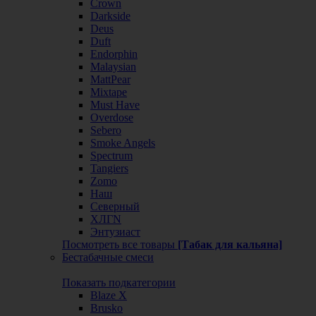
Crown
Darkside
Deus
Duft
Endorphin
Malaysian
MattPear
Mixtape
Must Have
Overdose
Sebero
Smoke Angels
Spectrum
Tangiers
Zomo
Наш
Северный
ХЛГN
Энтузиаст
Посмотреть все товары
[Табак для кальяна]
Бестабачные смеси
Показать подкатегории
Blaze X
Brusko