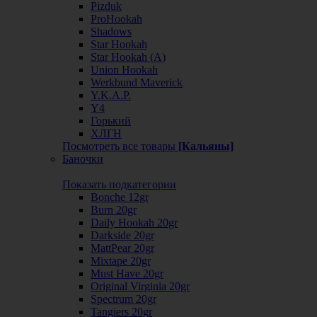
Pizduk
ProHookah
Shadows
Star Hookah
Star Hookah (А)
Union Hookah
Werkbund Maverick
Y.K.A.P.
Y4
Горький
ХЛГН
Посмотреть все товары
[Кальяны]
Баночки
Показать подкатегории
Bonche 12gr
Burn 20gr
Daily Hookah 20gr
Darkside 20gr
MattPear 20gr
Mixtape 20gr
Must Have 20gr
Original Virginia 20gr
Spectrum 20gr
Tangiers 20gr