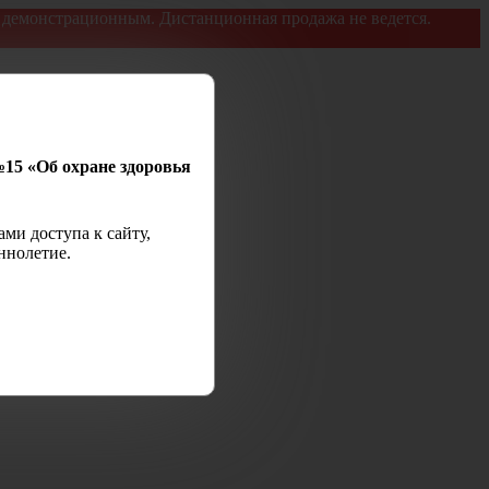
я демонстрационным. Дистанционная продажа не ведется.
№15 «Об охране здоровья
ми доступа к сайту,
ннолетие.