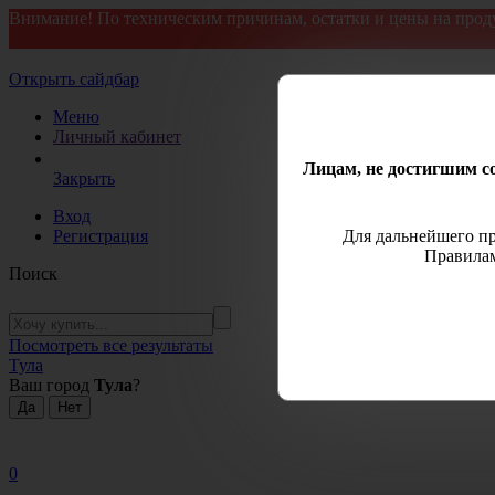
Внимание! По техническим причинам, остатки и цены на прод
Открыть сайдбар
Меню
Личный кабинет
Лицам, не достигшим со
Закрыть
Вход
Регистрация
Для дальнейшего пр
Правилам
Поиск
Посмотреть все результаты
Тула
Ваш город
Тула
?
0