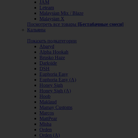
JAM
Leteam
Malaysian Mix / Blaze
Malaysian X
Посмотреть все товары
[Бестабачные смеси]
Кальяны
Показать подкатегории
Abaryd
Alpha Hookah
Brusko Haze
Darkside
DSH
Euphoria Easy
Euphoria Easy (А)
Honey Sigh
Honey Sigh (А)
Hoob
Maklaud
Mamay Customs
Marcos
MattPear
Misha
Orden
Orden (А)