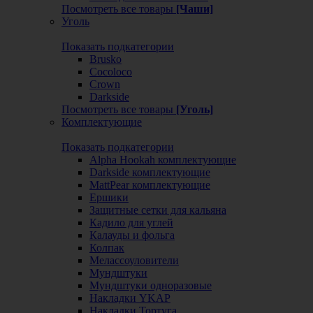
Посмотреть все товары
[Чаши]
Уголь
Показать подкатегории
Brusko
Cocoloco
Crown
Darkside
Посмотреть все товары
[Уголь]
Комплектующие
Показать подкатегории
Alpha Hookah комплектующие
Darkside комплектующие
MattPear комплектующие
Ершики
Защитные сетки для кальяна
Кадило для углей
Калауды и фольга
Колпак
Мелассоуловители
Мундштуки
Мундштуки одноразовые
Накладки YKAP
Накладки Тортуга