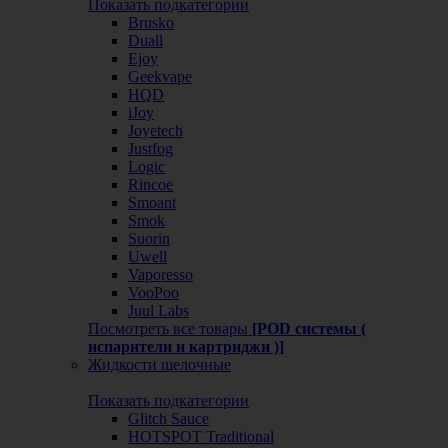
Показать подкатегории
Brusko
Duall
Ejoy
Geekvape
HQD
iJoy
Joyetech
Justfog
Logic
Rincoe
Smoant
Smok
Suorin
Uwell
Vaporesso
VooPoo
Juul Labs
Посмотреть все товары
[POD системы (
испарители и картриджи )]
Жидкости щелочные
Показать подкатегории
Glitch Sauce
HOTSPOT Traditional