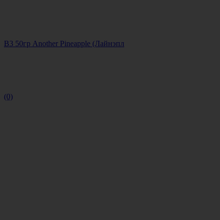
B3 50гр Another Pineapple (Лайнэпл
(0)