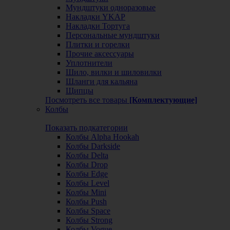
Мундштуки одноразовые
Накладки YKAP
Накладки Тортуга
Персональные мундштуки
Плитки и горелки
Прочие аксессуары
Уплотнители
Шило, вилки и шиловилки
Шланги для кальяна
Щипцы
Посмотреть все товары
[Комплектующие]
Колбы
Показать подкатегории
Колбы Alpha Hookah
Колбы Darkside
Колбы Delta
Колбы Drop
Колбы Edge
Колбы Level
Колбы Mini
Колбы Push
Колбы Space
Колбы Strong
Колбы Vogue