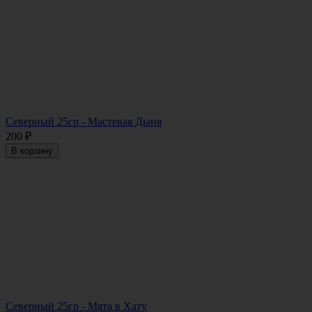
Северный 25гр - Мастевая Дыня
200
₽
В корзину
Северный 25гр - Мята в Хату