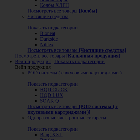
Колбы ХЛГН
Посмотреть все товары
[Колбы]
Чистящие средства
Показать подкатегории
Bioneat
Darkside
Nilitex
Посмотреть все товары
[Чистящие средства]
Посмотреть все товары
[Кальянная продукция]
Вейп продукция
Показать подкатегории
Вейп продукция
POD системы ( с вкусовыми картриджами )
Показать подкатегории
HQD CLICK
HQD LUX
SOAK Q
Посмотреть все товары
[POD системы ( с
вкусовыми картриджами )]
Одноразовые электронные сигареты
Показать подкатегории
Bang XXL