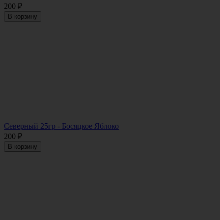
200
₽
В корзину
Северный 25гр - Босяцкое Яблоко
200
₽
В корзину