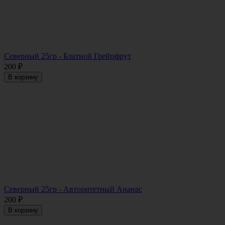
Северный 25гр - Блатной Грейпфрут
200
₽
В корзину
Северный 25гр - Авторитетный Ананас
200
₽
В корзину