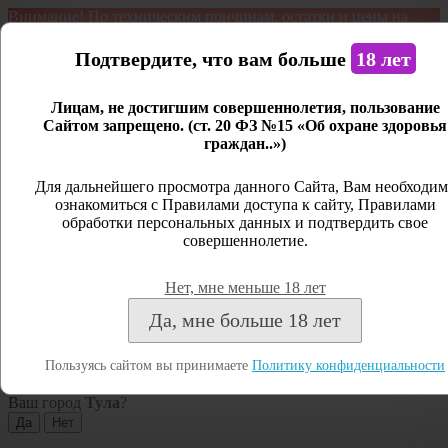
Внимание! По техническим причинам, остатки и цены на
продукцию могут отличаться с фактическим наличием. Сайт
является демонстрационным. Дистанционная продажа не
Подтвердите, что вам больше
18 лет
ведется.
Лицам, не достигшим совершеннолетия, пользование
Открыть сайдбар
Сайтом запрещено. (ст. 20 ФЗ №15 «Об охране здоровья
граждан..»)
Меню
Личный кабинет
Для дальнейшего просмотра данного Сайта, Вам необходим
ознакомиться с Правилами доступа к сайту, Правилами
Закрыть
обработки персональных данных и подтвердить свое
совершеннолетие.
Вход
Регистрация
Нет, мне меньше 18 лет
Поиск
Да, мне больше 18 лет
Посмотреть все результаты
Пользуясь сайтом вы принимаете
Политику конфиденциальности
Тула
Ваш город
Тула
?