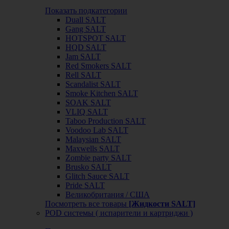
Показать подкатегории
Duall SALT
Gang SALT
HOTSPOT SALT
HQD SALT
Jam SALT
Red Smokers SALT
Rell SALT
Scandalist SALT
Smoke Kitchen SALT
SOAK SALT
VLIQ SALT
Taboo Production SALT
Voodoo Lab SALT
Malaysian SALT
Maxwells SALT
Zombie party SALT
Brusko SALT
Glitch Sauce SALT
Pride SALT
Великобритания / США
Посмотреть все товары
[Жидкости SALT]
POD системы ( испарители и картриджи )