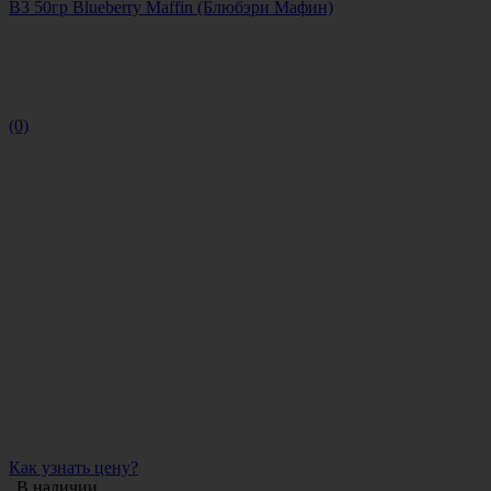
B3 50гр Blueberry Maffin (Блюбэри Мафин)
(0)
Как узнать цену?
В наличии