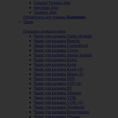
Original Virginia 20gr
Spectrum 20gr
Tangiers 20gr
Посмотреть все товары
[Баночки]
Чаши
Показать подкатегории
Чаши для кальяна Alpha Hookah
Чаши для кальяна Bonche
Чаши для кальяна CosmoBowl
Чаши для кальяна Crown
Чаши для кальяна Japona hookah
Чаши для кальяна Kolos
Чаши для кальяна Kong
Чаши для кальяна Kong (A)
Чаши для кальяна Moon (А)
Чаши для кальяна NJN
Чаши для кальяна NJN (А)
Чаши для кальяна RF
Чаши для кальяна Telamon
Чаши для кальяна VDK
Чаши для кальяна VDK (А)
Чаши для кальяна Werkbund
Чаши для кальяна Воскуримся
Чаши для кальяна Облако