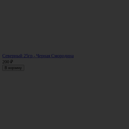
Северный 25гр - Черная Смородина
200
₽
В корзину