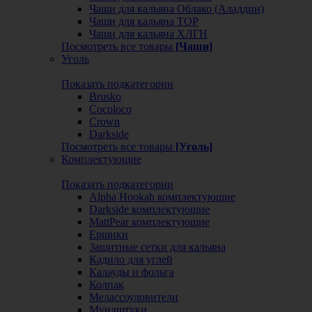
Чаши для кальяна Облако (Аладдин)
Чаши для кальяна ТОР
Чаши для кальяна ХЛГН
Посмотреть все товары
[Чаши]
Уголь
Показать подкатегории
Brusko
Cocoloco
Crown
Darkside
Посмотреть все товары
[Уголь]
Комплектующие
Показать подкатегории
Alpha Hookah комплектующие
Darkside комплектующие
MattPear комплектующие
Ершики
Защитные сетки для кальяна
Кадило для углей
Калауды и фольга
Колпак
Мелассоуловители
Мундштуки