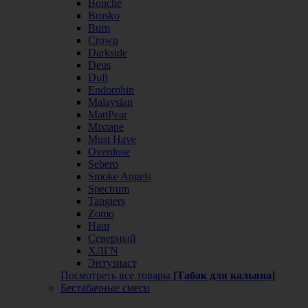
Bonche
Brusko
Burn
Crown
Darkside
Deus
Duft
Endorphin
Malaysian
MattPear
Mixtape
Must Have
Overdose
Sebero
Smoke Angels
Spectrum
Tangiers
Zomo
Наш
Северный
ХЛГN
Энтузиаст
Посмотреть все товары
[Табак для кальяна]
Бестабачные смеси