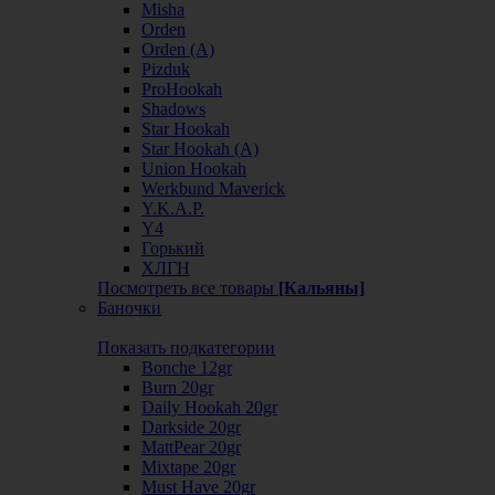
Misha
Orden
Orden (А)
Pizduk
ProHookah
Shadows
Star Hookah
Star Hookah (А)
Union Hookah
Werkbund Maverick
Y.K.A.P.
Y4
Горький
ХЛГН
Посмотреть все товары
[Кальяны]
Баночки
Показать подкатегории
Bonche 12gr
Burn 20gr
Daily Hookah 20gr
Darkside 20gr
MattPear 20gr
Mixtape 20gr
Must Have 20gr