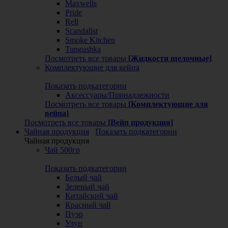
Maxwells
Pride
Rell
Scandalist
Smoke Kitchen
Tungushka
Посмотреть все товары
[Жидкости щелочные]
Комплектующие для вейпа
Показать подкатегории
Аксессуары/Принадлежности
Посмотреть все товары
[Комплектующие для
вейпа]
Посмотреть все товары
[Вейп продукция]
Чайная продукция
Показать подкатегории
Чайная продукция
Чай 500гр
Показать подкатегории
Белый чай
Зеленый чай
Китайский чай
Красный чай
Пуэр
Улун