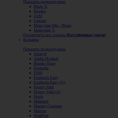
Показать подкатегории
Blaze X
Brusko
JAM
Leteam
Malaysian Mix / Blaze
Malaysian X
Посмотреть все товары
[Бестабачные смеси]
Кальяны
Показать подкатегории
Abaryd
Alpha Hookah
Brusko Haze
Darkside
DSH
Euphoria Easy
Euphoria Easy (А)
Honey Sigh
Honey Sigh (А)
Hoob
Maklaud
Mamay Customs
Marcos
MattPear