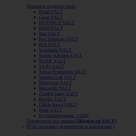
Показать подкатегории
Duall SALT
Gang SALT
HOTSPOT SALT
HQD SALT
Jam SALT
Red Smokers SALT
Rell SALT
Scandalist SALT
Smoke Kitchen SALT
SOAK SALT
VLIQ SALT
Taboo Production SALT
Voodoo Lab SALT
Malaysian SALT
Maxwells SALT
Zombie party SALT
Brusko SALT
Glitch Sauce SALT
Pride SALT
Великобритания / США
Посмотреть все товары
[Жидкости SALT]
POD системы ( испарители и картриджи )