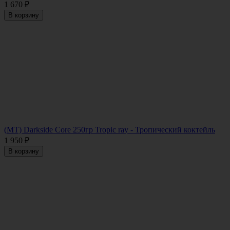
1 670
₽
В корзину
(MT) Darkside Core 250гр Tropic ray - Тропический коктейль
1 950
₽
В корзину