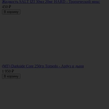
Жидкость SALT IZI 30мл 20мг HARD - Тропический микс
450
₽
В корзину
(MT) Darkside Core 250гр Torpedo - Арбуз и дыня
1 950
₽
В корзину