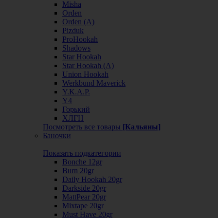
Misha
Orden
Orden (А)
Pizduk
ProHookah
Shadows
Star Hookah
Star Hookah (А)
Union Hookah
Werkbund Maverick
Y.K.A.P.
Y4
Горький
ХЛГН
Посмотреть все товары
[Кальяны]
Баночки
Показать подкатегории
Bonche 12gr
Burn 20gr
Daily Hookah 20gr
Darkside 20gr
MattPear 20gr
Mixtape 20gr
Must Have 20gr