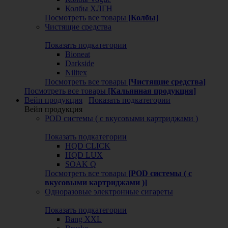
Колбы ХЛГН
Посмотреть все товары
[Колбы]
Чистящие средства
Показать подкатегории
Bioneat
Darkside
Nilitex
Посмотреть все товары
[Чистящие средства]
Посмотреть все товары
[Кальянная продукция]
Вейп продукция
Показать подкатегории
Вейп продукция
POD системы ( с вкусовыми картриджами )
Показать подкатегории
HQD CLICK
HQD LUX
SOAK Q
Посмотреть все товары
[POD системы ( с
вкусовыми картриджами )]
Одноразовые электронные сигареты
Показать подкатегории
Bang XXL