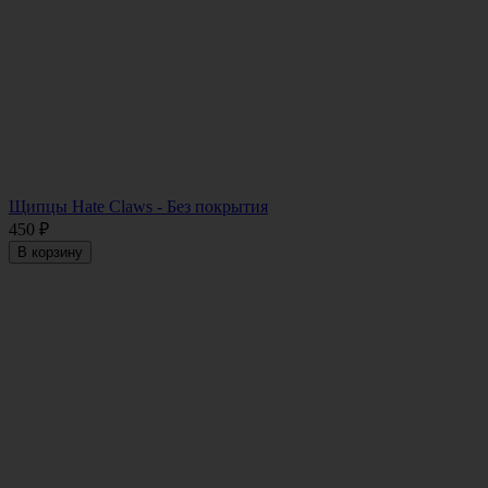
Щипцы Hate Claws - Без покрытия
450
₽
В корзину