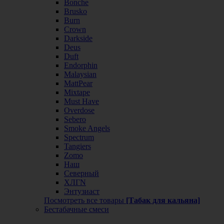
Bonche
Brusko
Burn
Crown
Darkside
Deus
Duft
Endorphin
Malaysian
MattPear
Mixtape
Must Have
Overdose
Sebero
Smoke Angels
Spectrum
Tangiers
Zomo
Наш
Северный
ХЛГN
Энтузиаст
Посмотреть все товары
[Табак для кальяна]
Бестабачные смеси