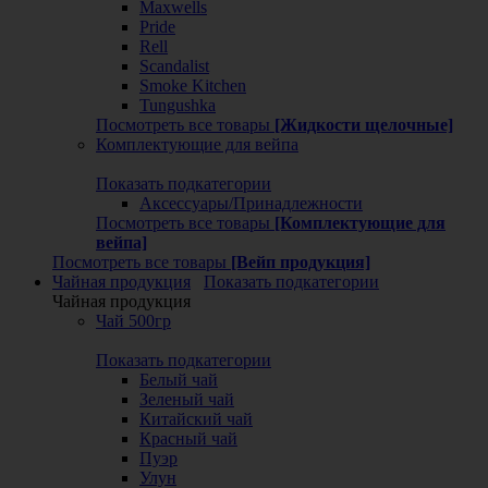
Maxwells
Pride
Rell
Scandalist
Smoke Kitchen
Tungushka
Посмотреть все товары
[Жидкости щелочные]
Комплектующие для вейпа
Показать подкатегории
Аксессуары/Принадлежности
Посмотреть все товары
[Комплектующие для
вейпа]
Посмотреть все товары
[Вейп продукция]
Чайная продукция
Показать подкатегории
Чайная продукция
Чай 500гр
Показать подкатегории
Белый чай
Зеленый чай
Китайский чай
Красный чай
Пуэр
Улун