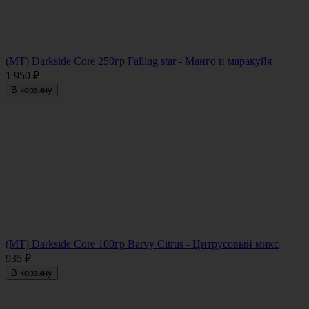
(MT) Darkside Core 250гр Falling star - Манго и маракуйя
1 950
₽
В корзину
(MT) Darkside Core 100гр Barvy Citrus - Цитрусовый микс
935
₽
В корзину