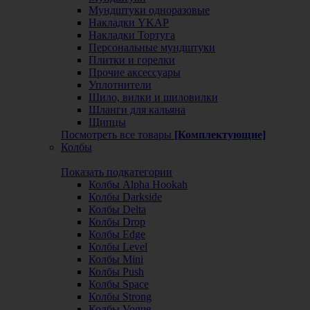
Мундштуки одноразовые
Накладки YKAP
Накладки Тортуга
Персональные мундштуки
Плитки и горелки
Прочие аксессуары
Уплотнители
Шило, вилки и шиловилки
Шланги для кальяна
Щипцы
Посмотреть все товары
[Комплектующие]
Колбы
Показать подкатегории
Колбы Alpha Hookah
Колбы Darkside
Колбы Delta
Колбы Drop
Колбы Edge
Колбы Level
Колбы Mini
Колбы Push
Колбы Space
Колбы Strong
Колбы Vogue