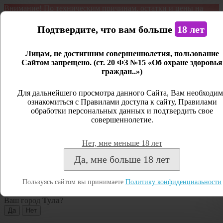
Внимание! По техническим причинам, остатки и цены на
продукцию могут отличаться с фактическим наличием. Сайт
является демонстрационным. Дистанционная продажа не
Подтвердите, что вам больше
18 лет
ведется.
Лицам, не достигшим совершеннолетия, пользование
Открыть сайдбар
Сайтом запрещено. (ст. 20 ФЗ №15 «Об охране здоровья
граждан..»)
Меню
Личный кабинет
Для дальнейшего просмотра данного Сайта, Вам необходим
ознакомиться с Правилами доступа к сайту, Правилами
Закрыть
обработки персональных данных и подтвердить свое
совершеннолетие.
Вход
Регистрация
Нет, мне меньше 18 лет
Поиск
Да, мне больше 18 лет
Посмотреть все результаты
Пользуясь сайтом вы принимаете
Политику конфиденциальности
Тула
Ваш город
Тула
?