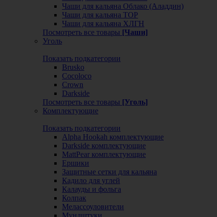
Чаши для кальяна Облако (Аладдин)
Чаши для кальяна ТОР
Чаши для кальяна ХЛГН
Посмотреть все товары
[Чаши]
Уголь
Показать подкатегории
Brusko
Cocoloco
Crown
Darkside
Посмотреть все товары
[Уголь]
Комплектующие
Показать подкатегории
Alpha Hookah комплектующие
Darkside комплектующие
MattPear комплектующие
Ершики
Защитные сетки для кальяна
Кадило для углей
Калауды и фольга
Колпак
Мелассоуловители
Мундштуки