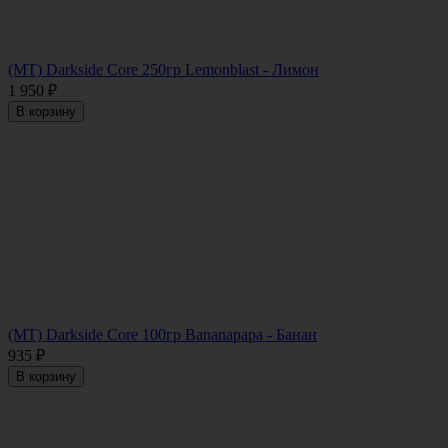
(MT) Darkside Core 250гр Lemonblast - Лимон
1 950
₽
В корзину
(MT) Darkside Core 100гр Bananapapa - Банан
935
₽
В корзину