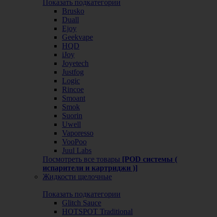
Показать подкатегории
Brusko
Duall
Ejoy
Geekvape
HQD
iJoy
Joyetech
Justfog
Logic
Rincoe
Smoant
Smok
Suorin
Uwell
Vaporesso
VooPoo
Juul Labs
Посмотреть все товары
[POD системы (
испарители и картриджи )]
Жидкости щелочные
Показать подкатегории
Glitch Sauce
HOTSPOT Traditional