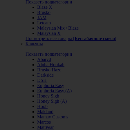
Показать подкатегории
Blaze X
Brusko
JAM
Leteam
Malaysian Mix / Blaze
Malaysian X
Посмотреть все товары
[Бестабачные смеси]
Кальяны
Показать подкатегории
Abaryd
Alpha Hookah
Brusko Haze
Darkside
DSH
Euphoria Easy
Euphoria Easy (А)
Honey Sigh
Honey Sigh (А)
Hoob
Maklaud
Mamay Customs
Marcos
MattPear