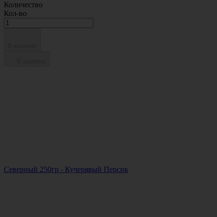
Количество
Кол-во
В корзину
В корзину
Северный 250гр - Кучерявый Персик