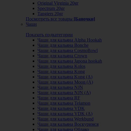
Original Virginia 20gr
Spectrum 20gr
Tangiers 20gr
Посмотреть все товары
[Баночки]
Чаши
Показать подкатегории
Чаши для кальяна Alpha Hookah
Чаши для кальяна Bonche
Чаши для кальяна CosmoBowl
Чаши для кальяна Crown
Чаши для кальяна Japona hookah
Чаши для кальяна Kolos
Чаши для кальяна Kong
Чаши для кальяна Kong (A)
Чаши для кальяна Moon (А)
Чаши для кальяна NJN
Чаши для кальяна NJN (А)
Чаши для кальяна RF
Чаши для кальяна Telamon
Чаши для кальяна VDK
Чаши для кальяна VDK (А)
Чаши для кальяна Werkbund
Чаши для кальяна Воскуримся
Чаши для кальяна Облако