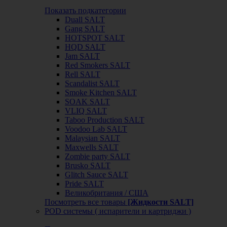
Показать подкатегории
Duall SALT
Gang SALT
HOTSPOT SALT
HQD SALT
Jam SALT
Red Smokers SALT
Rell SALT
Scandalist SALT
Smoke Kitchen SALT
SOAK SALT
VLIQ SALT
Taboo Production SALT
Voodoo Lab SALT
Malaysian SALT
Maxwells SALT
Zombie party SALT
Brusko SALT
Glitch Sauce SALT
Pride SALT
Великобритания / США
Посмотреть все товары
[Жидкости SALT]
POD системы ( испарители и картриджи )