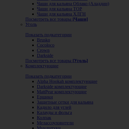
Чаши для кальяна Облако (Аладдин)
Чаши для кальяна ТОР
Чаши для кальяна ХЛГН
Посмотреть все товары
[Чаши]
Уголь
Показать подкатегории
Brusko
Cocoloco
Crown
Darkside
Посмотреть все товары
[Уголь]
Комплектующие
Показать подкатегории
Alpha Hookah комплектующие
Darkside комплектующие
MattPear комплектующие
Ершики
Защитные сетки для кальяна
Кадило для углей
Калауды и фольга
Колпак
Мелассоуловители
Мундштуки