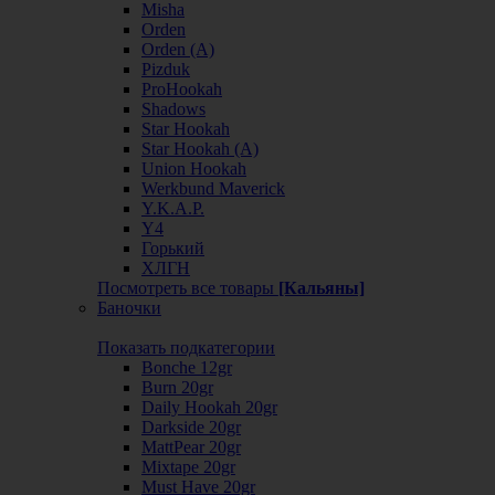
Misha
Orden
Orden (А)
Pizduk
ProHookah
Shadows
Star Hookah
Star Hookah (А)
Union Hookah
Werkbund Maverick
Y.K.A.P.
Y4
Горький
ХЛГН
Посмотреть все товары
[Кальяны]
Баночки
Показать подкатегории
Bonche 12gr
Burn 20gr
Daily Hookah 20gr
Darkside 20gr
MattPear 20gr
Mixtape 20gr
Must Have 20gr