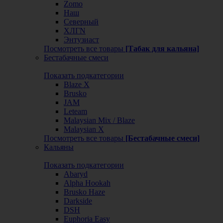
Zomo
Наш
Северный
ХЛГN
Энтузиаст
Посмотреть все товары
[Табак для кальяна]
Бестабачные смеси
Показать подкатегории
Blaze X
Brusko
JAM
Leteam
Malaysian Mix / Blaze
Malaysian X
Посмотреть все товары
[Бестабачные смеси]
Кальяны
Показать подкатегории
Abaryd
Alpha Hookah
Brusko Haze
Darkside
DSH
Euphoria Easy