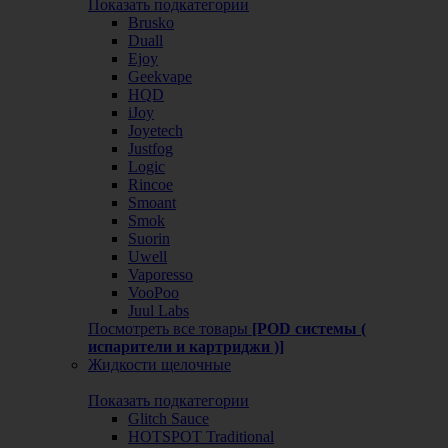
Показать подкатегории
Brusko
Duall
Ejoy
Geekvape
HQD
iJoy
Joyetech
Justfog
Logic
Rincoe
Smoant
Smok
Suorin
Uwell
Vaporesso
VooPoo
Juul Labs
Посмотреть все товары
[POD системы (
испарители и картриджи )]
Жидкости щелочные
Показать подкатегории
Glitch Sauce
HOTSPOT Traditional