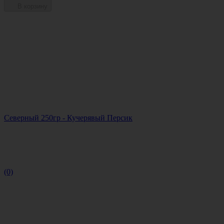
В корзину
Северный 250гр - Кучерявый Персик
(0)