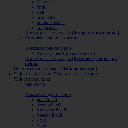
Maxwells
Pride
Rell
Scandalist
Smoke Kitchen
Tungushka
Посмотреть все товары
[Жидкости щелочные]
Комплектующие для вейпа
Показать подкатегории
Аксессуары/Принадлежности
Посмотреть все товары
[Комплектующие для
вейпа]
Посмотреть все товары
[Вейп продукция]
Чайная продукция
Показать подкатегории
Чайная продукция
Чай 500гр
Показать подкатегории
Белый чай
Зеленый чай
Китайский чай
Красный чай
Пуэр
Улун