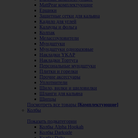
MattPear комплектующие
Ершики
Защитные сетки для кальяна
Кадило для углей
Калауды и фольга
Колпак
Мелассоуловители
Мундштуки
Мундштуки одноразовые
Накладки YKAP
Накладки Тортуга
Персональные мундштуки
Плитки и горелки
Прочие аксессуары
Уплотнители
Шило, вилки и шиловилки
Шланги для кальяна
Щипцы
Посмотреть все товары
[Комплектующие]
Колбы
Показать подкатегории
Колбы Alpha Hookah
Колбы Darkside
Колбы Delta