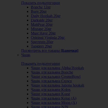
Показать подкатегории
Bonche 12gr
Burn 20gr
Daily Hookah 20gr
Darkside 20gr
MattPear 20gr
Mixtape 20gr
Must Have 20gr
Original Virginia 20gr
Spectrum 20gr
Tangiers 20gr
Посмотреть все товары
[Баночки]
Чаши
Показать подкатегории
Чаши для кальяна Alpha Hookah
Чаши для кальяна Bonche
Чаши для кальяна CosmoBowl
Чаши для кальяна Crown
Чаши для кальяна Japona hookah
Чаши для кальяна Kolos
Чаши для кальяна Kong
Чаши для кальяна Kong (A)
Чаши для кальяна Moon (А)
Чаши для кальяна NJN