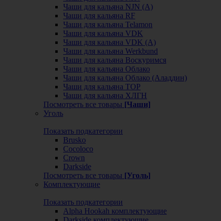
Чаши для кальяна NJN (А)
Чаши для кальяна RF
Чаши для кальяна Telamon
Чаши для кальяна VDK
Чаши для кальяна VDK (А)
Чаши для кальяна Werkbund
Чаши для кальяна Воскуримся
Чаши для кальяна Облако
Чаши для кальяна Облако (Аладдин)
Чаши для кальяна ТОР
Чаши для кальяна ХЛГН
Посмотреть все товары
[Чаши]
Уголь
Показать подкатегории
Brusko
Cocoloco
Crown
Darkside
Посмотреть все товары
[Уголь]
Комплектующие
Показать подкатегории
Alpha Hookah комплектующие
Darkside комплектующие