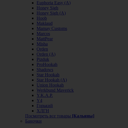
Euphoria Easy (А)
Honey Sigh
Honey Sigh (А)
Hoob
Maklaud
Mamay Customs
Marcos
MattPear
Misha
Orden
Orden (А)
Pizduk
ProHookah
Shadows
Star Hookah
Star Hookah (А)
Union Hookah
Werkbund Maverick
Y.K.A.P.
Y4
Горький
ХЛГН
Посмотреть все товары
[Кальяны]
Баночки