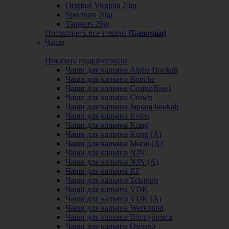
Original Virginia 20gr
Spectrum 20gr
Tangiers 20gr
Посмотреть все товары
[Баночки]
Чаши
Показать подкатегории
Чаши для кальяна Alpha Hookah
Чаши для кальяна Bonche
Чаши для кальяна CosmoBowl
Чаши для кальяна Crown
Чаши для кальяна Japona hookah
Чаши для кальяна Kolos
Чаши для кальяна Kong
Чаши для кальяна Kong (A)
Чаши для кальяна Moon (А)
Чаши для кальяна NJN
Чаши для кальяна NJN (А)
Чаши для кальяна RF
Чаши для кальяна Telamon
Чаши для кальяна VDK
Чаши для кальяна VDK (А)
Чаши для кальяна Werkbund
Чаши для кальяна Воскуримся
Чаши для кальяна Облако