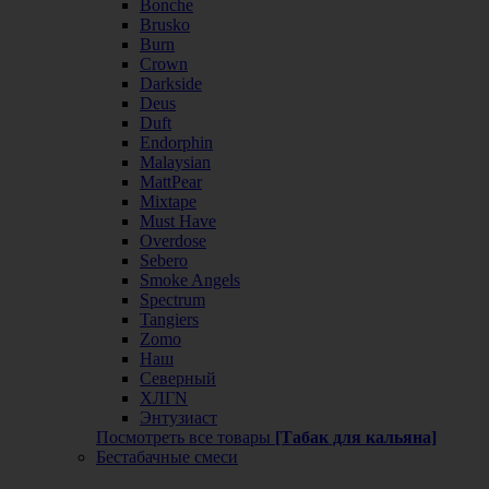
Bonche
Brusko
Burn
Crown
Darkside
Deus
Duft
Endorphin
Malaysian
MattPear
Mixtape
Must Have
Overdose
Sebero
Smoke Angels
Spectrum
Tangiers
Zomo
Наш
Северный
ХЛГN
Энтузиаст
Посмотреть все товары
[Табак для кальяна]
Бестабачные смеси