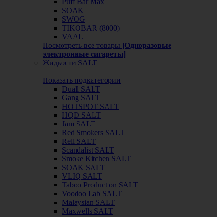
Puff Bar Max
SOAK
SWOG
TIKOBAR (8000)
VAAL
Посмотреть все товары
[Одноразовые
электронные сигареты]
Жидкости SALT
Показать подкатегории
Duall SALT
Gang SALT
HOTSPOT SALT
HQD SALT
Jam SALT
Red Smokers SALT
Rell SALT
Scandalist SALT
Smoke Kitchen SALT
SOAK SALT
VLIQ SALT
Taboo Production SALT
Voodoo Lab SALT
Malaysian SALT
Maxwells SALT