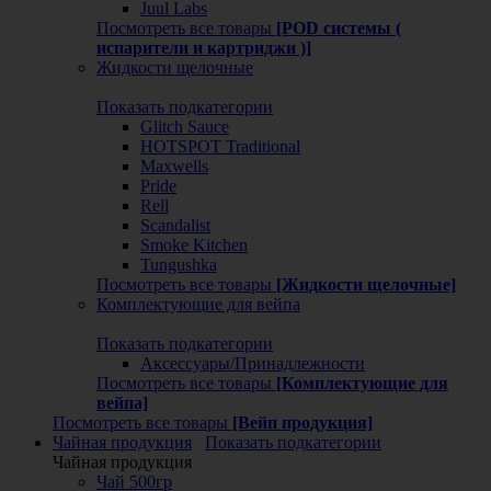
Juul Labs
Посмотреть все товары
[POD системы (
испарители и картриджи )]
Жидкости щелочные
Показать подкатегории
Glitch Sauce
HOTSPOT Traditional
Maxwells
Pride
Rell
Scandalist
Smoke Kitchen
Tungushka
Посмотреть все товары
[Жидкости щелочные]
Комплектующие для вейпа
Показать подкатегории
Аксессуары/Принадлежности
Посмотреть все товары
[Комплектующие для
вейпа]
Посмотреть все товары
[Вейп продукция]
Чайная продукция
Показать подкатегории
Чайная продукция
Чай 500гр