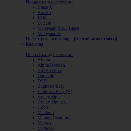
Показать подкатегории
Blaze X
Brusko
JAM
Leteam
Malaysian Mix / Blaze
Malaysian X
Посмотреть все товары
[Бестабачные смеси]
Кальяны
Показать подкатегории
Abaryd
Alpha Hookah
Brusko Haze
Darkside
DSH
Euphoria Easy
Euphoria Easy (А)
Honey Sigh
Honey Sigh (А)
Hoob
Maklaud
Mamay Customs
Marcos
MattPear