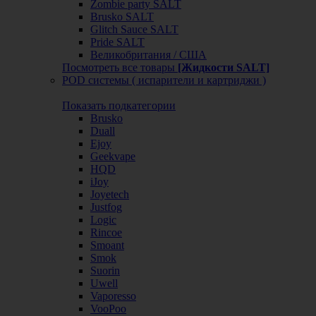
Zombie party SALT
Brusko SALT
Glitch Sauce SALT
Pride SALT
Великобритания / США
Посмотреть все товары
[Жидкости SALT]
POD системы ( испарители и картриджи )
Показать подкатегории
Brusko
Duall
Ejoy
Geekvape
HQD
iJoy
Joyetech
Justfog
Logic
Rincoe
Smoant
Smok
Suorin
Uwell
Vaporesso
VooPoo