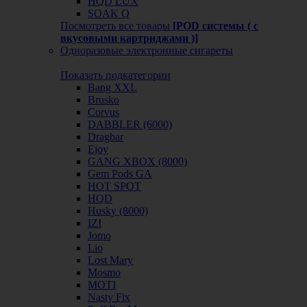
HQD LUX
SOAK Q
Посмотреть все товары
[POD системы ( с
вкусовыми картриджами )]
Одноразовые электронные сигареты
Показать подкатегории
Bang XXL
Brusko
Corvus
DABBLER (6000)
Dragbar
Ejoy
GANG XBOX (8000)
Gem Pods GA
HOT SPOT
HQD
Husky (8000)
IZI
Jomo
Lio
Lost Mary
Mosmo
MOTI
Nasty Fix