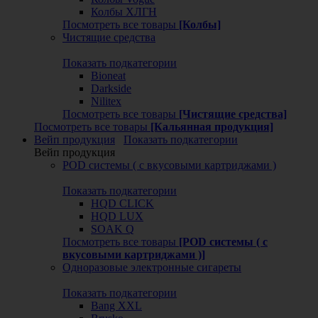
Колбы ХЛГН
Посмотреть все товары
[Колбы]
Чистящие средства
Показать подкатегории
Bioneat
Darkside
Nilitex
Посмотреть все товары
[Чистящие средства]
Посмотреть все товары
[Кальянная продукция]
Вейп продукция
Показать подкатегории
Вейп продукция
POD системы ( с вкусовыми картриджами )
Показать подкатегории
HQD CLICK
HQD LUX
SOAK Q
Посмотреть все товары
[POD системы ( с
вкусовыми картриджами )]
Одноразовые электронные сигареты
Показать подкатегории
Bang XXL