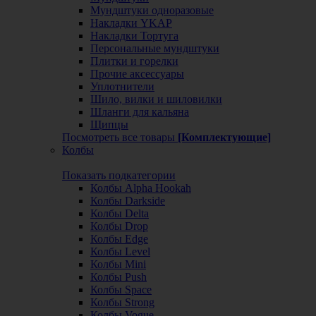
Мундштуки одноразовые
Накладки YKAP
Накладки Тортуга
Персональные мундштуки
Плитки и горелки
Прочие аксессуары
Уплотнители
Шило, вилки и шиловилки
Шланги для кальяна
Щипцы
Посмотреть все товары
[Комплектующие]
Колбы
Показать подкатегории
Колбы Alpha Hookah
Колбы Darkside
Колбы Delta
Колбы Drop
Колбы Edge
Колбы Level
Колбы Mini
Колбы Push
Колбы Space
Колбы Strong
Колбы Vogue