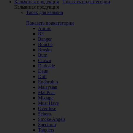
Кальянная продукция
Показать подкатегории
Кальянная продукция
Табак для кальяна
Показать подкатегории
Aurum
B3
Banger
Bonche
Brusko
Burn
Crown
Darkside
Deus
Duft
Endorphin
Malaysian
MattPear
Mixtape
Must Have
Overdose
Sebero
Smoke Angels
Spectrum
Tangiers