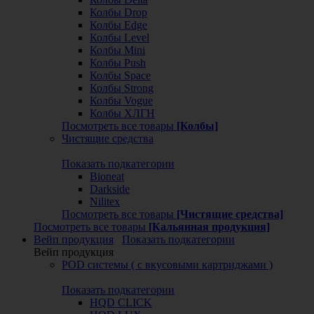
Колбы Drop
Колбы Edge
Колбы Level
Колбы Mini
Колбы Push
Колбы Space
Колбы Strong
Колбы Vogue
Колбы ХЛГН
Посмотреть все товары
[Колбы]
Чистящие средства
Показать подкатегории
Bioneat
Darkside
Nilitex
Посмотреть все товары
[Чистящие средства]
Посмотреть все товары
[Кальянная продукция]
Вейп продукция
Показать подкатегории
Вейп продукция
POD системы ( с вкусовыми картриджами )
Показать подкатегории
HQD CLICK