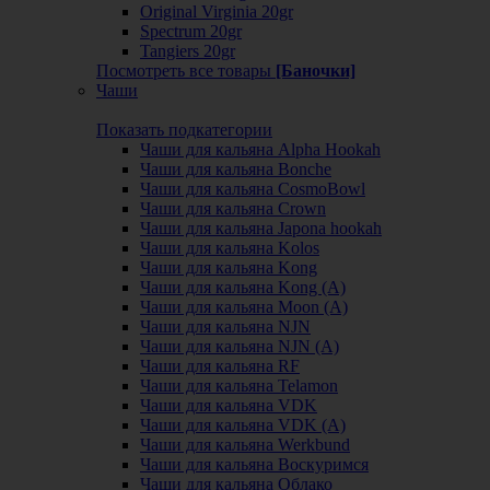
Original Virginia 20gr
Spectrum 20gr
Tangiers 20gr
Посмотреть все товары
[Баночки]
Чаши
Показать подкатегории
Чаши для кальяна Alpha Hookah
Чаши для кальяна Bonche
Чаши для кальяна CosmoBowl
Чаши для кальяна Crown
Чаши для кальяна Japona hookah
Чаши для кальяна Kolos
Чаши для кальяна Kong
Чаши для кальяна Kong (A)
Чаши для кальяна Moon (А)
Чаши для кальяна NJN
Чаши для кальяна NJN (А)
Чаши для кальяна RF
Чаши для кальяна Telamon
Чаши для кальяна VDK
Чаши для кальяна VDK (А)
Чаши для кальяна Werkbund
Чаши для кальяна Воскуримся
Чаши для кальяна Облако