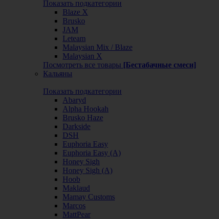
Показать подкатегории
Blaze X
Brusko
JAM
Leteam
Malaysian Mix / Blaze
Malaysian X
Посмотреть все товары
[Бестабачные смеси]
Кальяны
Показать подкатегории
Abaryd
Alpha Hookah
Brusko Haze
Darkside
DSH
Euphoria Easy
Euphoria Easy (А)
Honey Sigh
Honey Sigh (А)
Hoob
Maklaud
Mamay Customs
Marcos
MattPear