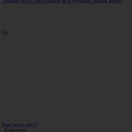
Darkside SHOT 30гр Окский чилл (Печенье, Вишня, Крем)
(0)
Как узнать цену?
В наличии