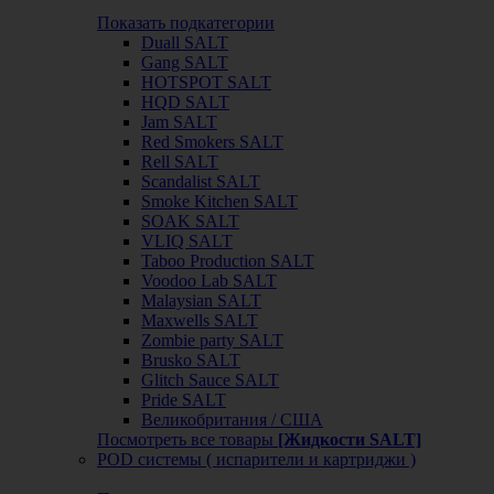
Показать подкатегории
Duall SALT
Gang SALT
HOTSPOT SALT
HQD SALT
Jam SALT
Red Smokers SALT
Rell SALT
Scandalist SALT
Smoke Kitchen SALT
SOAK SALT
VLIQ SALT
Taboo Production SALT
Voodoo Lab SALT
Malaysian SALT
Maxwells SALT
Zombie party SALT
Brusko SALT
Glitch Sauce SALT
Pride SALT
Великобритания / США
Посмотреть все товары
[Жидкости SALT]
POD системы ( испарители и картриджи )