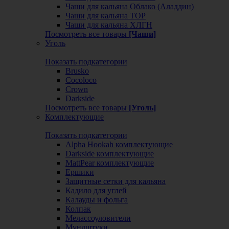
Чаши для кальяна Облако (Аладдин)
Чаши для кальяна ТОР
Чаши для кальяна ХЛГН
Посмотреть все товары
[Чаши]
Уголь
Показать подкатегории
Brusko
Cocoloco
Crown
Darkside
Посмотреть все товары
[Уголь]
Комплектующие
Показать подкатегории
Alpha Hookah комплектующие
Darkside комплектующие
MattPear комплектующие
Ершики
Защитные сетки для кальяна
Кадило для углей
Калауды и фольга
Колпак
Мелассоуловители
Мундштуки