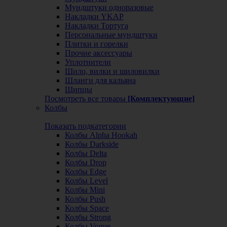
Мундштуки одноразовые
Накладки YKAP
Накладки Тортуга
Персональные мундштуки
Плитки и горелки
Прочие аксессуары
Уплотнители
Шило, вилки и шиловилки
Шланги для кальяна
Щипцы
Посмотреть все товары
[Комплектующие]
Колбы
Показать подкатегории
Колбы Alpha Hookah
Колбы Darkside
Колбы Delta
Колбы Drop
Колбы Edge
Колбы Level
Колбы Mini
Колбы Push
Колбы Space
Колбы Strong
Колбы Vogue