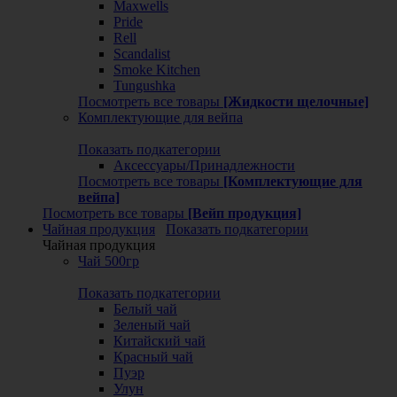
Maxwells
Pride
Rell
Scandalist
Smoke Kitchen
Tungushka
Посмотреть все товары
[Жидкости щелочные]
Комплектующие для вейпа
Показать подкатегории
Аксессуары/Принадлежности
Посмотреть все товары
[Комплектующие для
вейпа]
Посмотреть все товары
[Вейп продукция]
Чайная продукция
Показать подкатегории
Чайная продукция
Чай 500гр
Показать подкатегории
Белый чай
Зеленый чай
Китайский чай
Красный чай
Пуэр
Улун