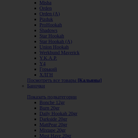
Misha
Orden
Orden (А)
Pizduk
ProHookah
Shadows
Star Hookah
Star Hookah (А)
Union Hookah
Werkbund Maverick
Y.K.A.P.
Y4
Горький
ХЛГН
Посмотреть все товары
[Кальяны]
Баночки
Показать подкатегории
Bonche 12gr
Burn 20gr
Daily Hookah 20gr
Darkside 20gr
MattPear 20gr
Mixtape 20gr
Must Have 20gr