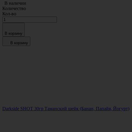
В наличии
Количество
Кол-во
В корзину
В корзину
Darkside SHOT 30гр Таманский шейк (Банан, Папайя, Йогурт)