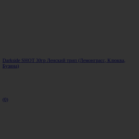
Darkside SHOT 30гр Ленский трип (Лемонграсс, Клюква,
Бузина)
(0)