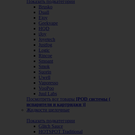
Показать подкатегории
Brusko
Duall
Ejoy
Geekvape
HQD
iJoy
Joyetech
Justfog
Logic
Rincoe
Smoant
Smok
Suorin
Uwell
Vaporesso
VooPoo
Juul Labs
Посмотреть все товары
[POD системы (
испарители и картриджи )]
Жидкости щелочные
Показать подкатегории
Glitch Sauce
HOTSPOT Traditional