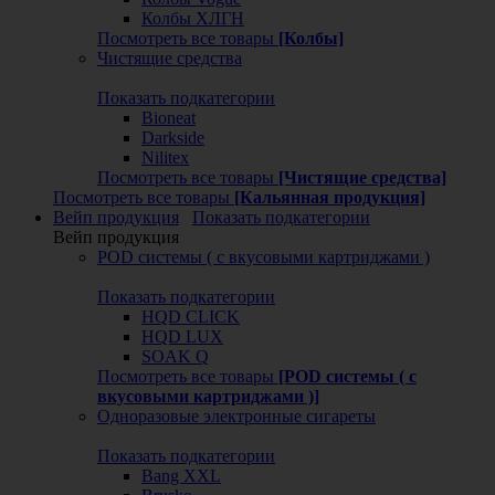
Колбы ХЛГН
Посмотреть все товары
[Колбы]
Чистящие средства
Показать подкатегории
Bioneat
Darkside
Nilitex
Посмотреть все товары
[Чистящие средства]
Посмотреть все товары
[Кальянная продукция]
Вейп продукция
Показать подкатегории
Вейп продукция
POD системы ( с вкусовыми картриджами )
Показать подкатегории
HQD CLICK
HQD LUX
SOAK Q
Посмотреть все товары
[POD системы ( с
вкусовыми картриджами )]
Одноразовые электронные сигареты
Показать подкатегории
Bang XXL