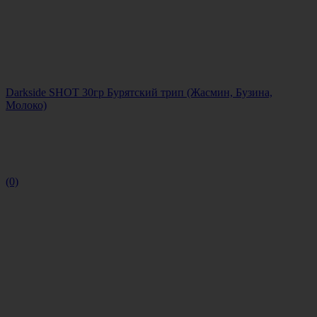
Darkside SHOT 30гр Бурятский трип (Жасмин, Бузина,
Молоко)
(0)