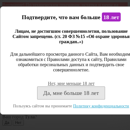
Внимание! По техническим причинам, остатки и цены на
продукцию могут отличаться с фактическим наличием. Сайт
является демонстрационным. Дистанционная продажа не
Подтвердите, что вам больше
18 лет
ведется.
Лицам, не достигшим совершеннолетия, пользование
Открыть сайдбар
Сайтом запрещено. (ст. 20 ФЗ №15 «Об охране здоровья
граждан..»)
Меню
Личный кабинет
Для дальнейшего просмотра данного Сайта, Вам необходим
ознакомиться с Правилами доступа к сайту, Правилами
Закрыть
обработки персональных данных и подтвердить свое
совершеннолетие.
Вход
Регистрация
Нет, мне меньше 18 лет
Поиск
Да, мне больше 18 лет
Посмотреть все результаты
Пользуясь сайтом вы принимаете
Политику конфиденциальности
Тула
Ваш город
Тула
?