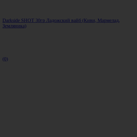
Darkside SHOT 30гр Ладожский вайб (Киви, Мармелад,
Земляника)
(0)