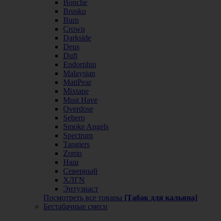
Bonche
Brusko
Burn
Crown
Darkside
Deus
Duft
Endorphin
Malaysian
MattPear
Mixtape
Must Have
Overdose
Sebero
Smoke Angels
Spectrum
Tangiers
Zomo
Наш
Северный
ХЛГN
Энтузиаст
Посмотреть все товары
[Табак для кальяна]
Бестабачные смеси