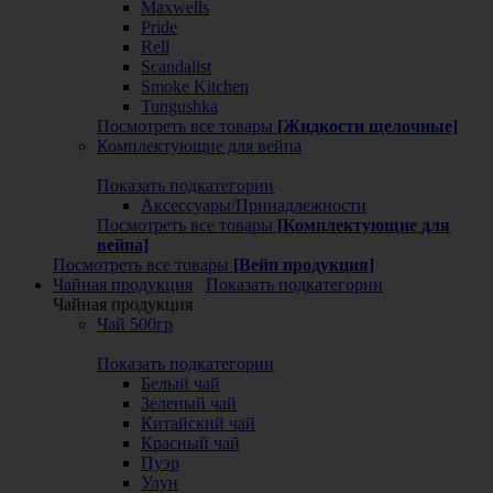
Maxwells
Pride
Rell
Scandalist
Smoke Kitchen
Tungushka
Посмотреть все товары
[Жидкости щелочные]
Комплектующие для вейпа
Показать подкатегории
Аксессуары/Принадлежности
Посмотреть все товары
[Комплектующие для
вейпа]
Посмотреть все товары
[Вейп продукция]
Чайная продукция
Показать подкатегории
Чайная продукция
Чай 500гр
Показать подкатегории
Белый чай
Зеленый чай
Китайский чай
Красный чай
Пуэр
Улун