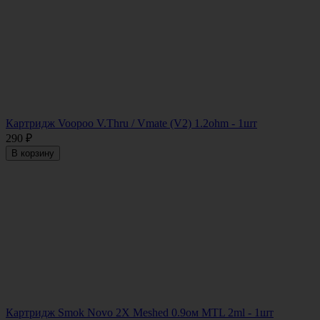
Картридж Voopoo V.Thru / Vmate (V2) 1.2ohm - 1шт
290
₽
В корзину
Картридж Smok Novo 2X Meshed 0.9ом MTL 2ml - 1шт