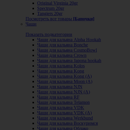
Original Virginia 20gr
Spectrum 20gr
Tangiers 20gr
Посмотреть все товары
[Баночки]
Чаши
Показать подкатегории
Чаши для кальяна Alpha Hookah
Чаши для кальяна Bonche
Чаши для кальяна CosmoBowl
Чаши для кальяна Crown
Чаши для кальяна Japona hookah
Чаши для кальяна Kolos
Чаши для кальяна Kong
Чаши для кальяна Kong (A)
Чаши для кальяна Moon (А)
Чаши для кальяна NJN
Чаши для кальяна NJN (А)
Чаши для кальяна RF
Чаши для кальяна Telamon
Чаши для кальяна VDK
Чаши для кальяна VDK (А)
Чаши для кальяна Werkbund
Чаши для кальяна Воскуримся
Чаши для кальяна Облако