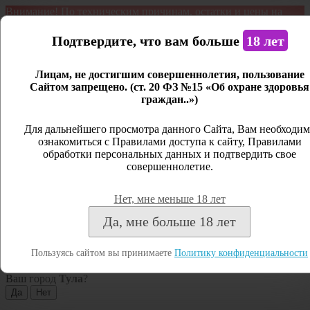
Внимание! По техническим причинам, остатки и цены на
продукцию могут отличаться с фактическим наличием. Сайт
является демонстрационным. Дистанционная продажа не
Подтвердите, что вам больше
18 лет
ведется.
Лицам, не достигшим совершеннолетия, пользование
Открыть сайдбар
Сайтом запрещено. (ст. 20 ФЗ №15 «Об охране здоровья
граждан..»)
Меню
Личный кабинет
Для дальнейшего просмотра данного Сайта, Вам необходим
ознакомиться с Правилами доступа к сайту, Правилами
Закрыть
обработки персональных данных и подтвердить свое
совершеннолетие.
Вход
Регистрация
Нет, мне меньше 18 лет
Поиск
Да, мне больше 18 лет
Посмотреть все результаты
Пользуясь сайтом вы принимаете
Политику конфиденциальности
Тула
Ваш город
Тула
?