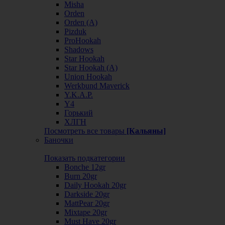
Misha
Orden
Orden (А)
Pizduk
ProHookah
Shadows
Star Hookah
Star Hookah (А)
Union Hookah
Werkbund Maverick
Y.K.A.P.
Y4
Горький
ХЛГН
Посмотреть все товары
[Кальяны]
Баночки
Показать подкатегории
Bonche 12gr
Burn 20gr
Daily Hookah 20gr
Darkside 20gr
MattPear 20gr
Mixtape 20gr
Must Have 20gr