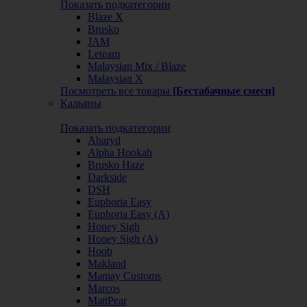
Показать подкатегории
Blaze X
Brusko
JAM
Leteam
Malaysian Mix / Blaze
Malaysian X
Посмотреть все товары
[Бестабачные смеси]
Кальяны
Показать подкатегории
Abaryd
Alpha Hookah
Brusko Haze
Darkside
DSH
Euphoria Easy
Euphoria Easy (А)
Honey Sigh
Honey Sigh (А)
Hoob
Maklaud
Mamay Customs
Marcos
MattPear