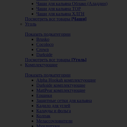
Чаши для кальяна Облако (Аладдин)
Чаши для кальяна ТОР
Чаши для кальяна ХЛГН
Посмотреть все товары
[Чаши]
Уголь
Показать подкатегории
Brusko
Cocoloco
Crown
Darkside
Посмотреть все товары
[Уголь]
Комплектующие
Показать подкатегории
Alpha Hookah комплектующие
Darkside комплектующие
MattPear комплектующие
Ершики
Защитные сетки для кальяна
Кадило для углей
Калауды и фольга
Колпак
Мелассоуловители
Мундштуки