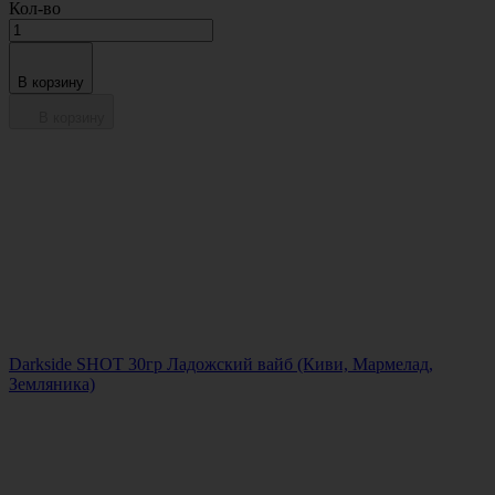
Кол-во
В корзину
В корзину
Darkside SHOT 30гр Ладожский вайб (Киви, Мармелад,
Земляника)