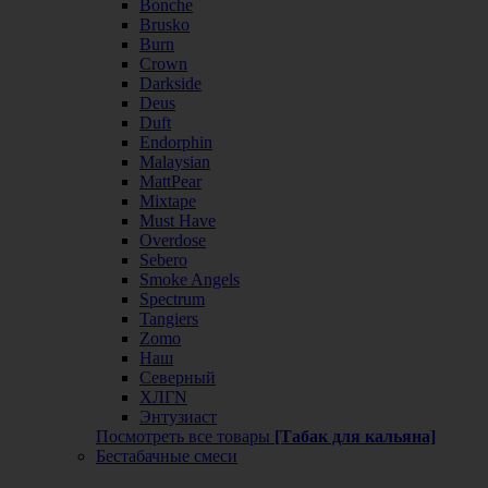
Bonche
Brusko
Burn
Crown
Darkside
Deus
Duft
Endorphin
Malaysian
MattPear
Mixtape
Must Have
Overdose
Sebero
Smoke Angels
Spectrum
Tangiers
Zomo
Наш
Северный
ХЛГN
Энтузиаст
Посмотреть все товары
[Табак для кальяна]
Бестабачные смеси