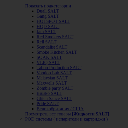
Показать подкатегории
Duall SALT
Gang SALT
HOTSPOT SALT
HQD SALT
Jam SALT
Red Smokers SALT
Rell SALT
Scandalist SALT
Smoke Kitchen SALT
SOAK SALT
VLIQ SALT
Taboo Production SALT
Voodoo Lab SALT
Malaysian SALT
Maxwells SALT
Zombie party SALT
Brusko SALT
Glitch Sauce SALT
Pride SALT
Великобритания / США
Посмотреть все товары
[Жидкости SALT]
POD системы ( испарители и картриджи )