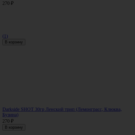
270
₽
(1)
В корзину
Darkside SHOT 30гр Ленский трип (Лемонграсс, Клюква,
Бузина)
270
₽
В корзину