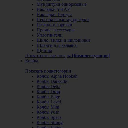
Мундштуки одноразовые
Накладки YKAP
Накладки Тортуга
Персональные мундштуки
Плитки и горелки
Прочие аксессуары
Уплотнители
Шило, вилки и шиловилки
Шланги для кальяна
Щипцы
Посмотреть все товары
[Комплектующие]
Колбы
Показать подкатегории
Колбы Alpha Hookah
Колбы Darkside
Колбы Delta
Колбы Drop
Колбы Edge
Колбы Level
Колбы Mini
Колбы Push
Колбы Space
Колбы Strong
Колбы Vogue