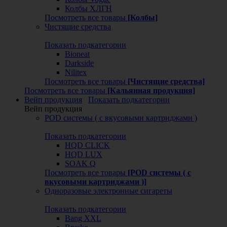
Колбы ХЛГН
Посмотреть все товары
[Колбы]
Чистящие средства
Показать подкатегории
Bioneat
Darkside
Nilitex
Посмотреть все товары
[Чистящие средства]
Посмотреть все товары
[Кальянная продукция]
Вейп продукция
Показать подкатегории
Вейп продукция
POD системы ( с вкусовыми картриджами )
Показать подкатегории
HQD CLICK
HQD LUX
SOAK Q
Посмотреть все товары
[POD системы ( с
вкусовыми картриджами )]
Одноразовые электронные сигареты
Показать подкатегории
Bang XXL