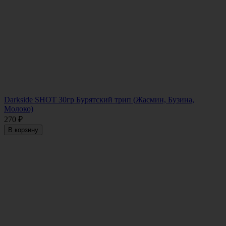
Darkside SHOT 30гр Бурятский трип (Жасмин, Бузина,
Молоко)
270
₽
В корзину