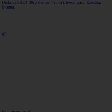
Darkside SHOT 30гр Ленский трип (Лемонграсс, Клюква,
Бузина)
(0)
Как узнать цену?