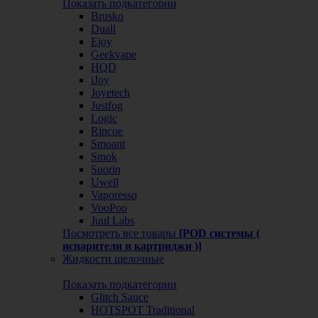
Показать подкатегории
Brusko
Duall
Ejoy
Geekvape
HQD
iJoy
Joyetech
Justfog
Logic
Rincoe
Smoant
Smok
Suorin
Uwell
Vaporesso
VooPoo
Juul Labs
Посмотреть все товары
[POD системы (
испарители и картриджи )]
Жидкости щелочные
Показать подкатегории
Glitch Sauce
HOTSPOT Traditional