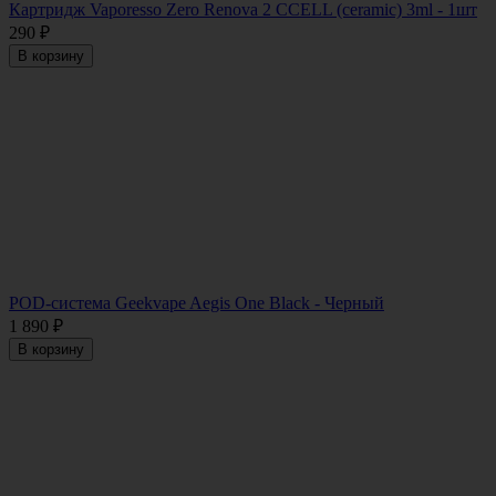
Картридж Vaporesso Zero Renova 2 CCELL (ceramic) 3ml - 1шт
290
₽
В корзину
POD-система Geekvape Aegis One Black - Черный
1 890
₽
В корзину