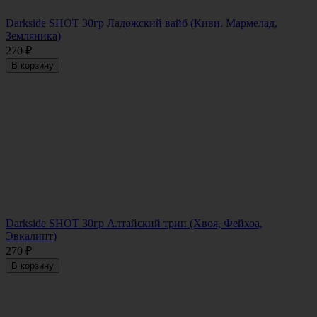
Darkside SHOT 30гр Ладожский вайб (Киви, Мармелад,
Земляника)
270
₽
В корзину
Darkside SHOT 30гр Алтайский трип (Хвоя, Фейхоа,
Эвкалипт)
270
₽
В корзину