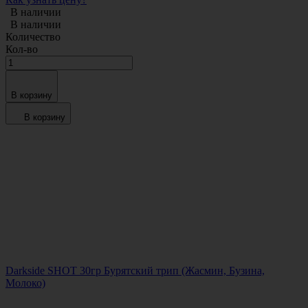
В наличии
В наличии
Количество
Кол-во
В корзину
В корзину
Darkside SHOT 30гр Бурятский трип (Жасмин, Бузина,
Молоко)