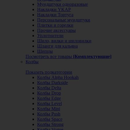
Мундштуки одноразовые
Накладки YKAP
Накладки Тортуга
Персональные мундштуки
Плитки и горелки
Прочие аксессуары
Уплотнители
Шило, вилки и шиловилки
Шланги для кальяна
Щипцы
Посмотреть все товары
[Комплектующие]
Колбы
Показать подкатегории
Колбы Alpha Hookah
Колбы Darkside
Колбы Delta
Колбы Drop
Колбы Edge
Колбы Level
Колбы Mini
Колбы Push
Колбы Space
Колбы Strong
Колбы Vogue