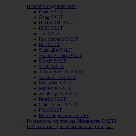
Показать подкатегории
Duall SALT
Gang SALT
HOTSPOT SALT
HQD SALT
Jam SALT
Red Smokers SALT
Rell SALT
Scandalist SALT
Smoke Kitchen SALT
SOAK SALT
VLIQ SALT
Taboo Production SALT
Voodoo Lab SALT
Malaysian SALT
Maxwells SALT
Zombie party SALT
Brusko SALT
Glitch Sauce SALT
Pride SALT
Великобритания / США
Посмотреть все товары
[Жидкости SALT]
POD системы ( испарители и картриджи )