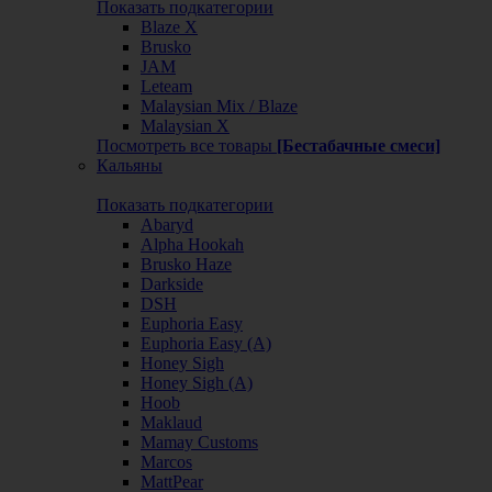
Показать подкатегории
Blaze X
Brusko
JAM
Leteam
Malaysian Mix / Blaze
Malaysian X
Посмотреть все товары
[Бестабачные смеси]
Кальяны
Показать подкатегории
Abaryd
Alpha Hookah
Brusko Haze
Darkside
DSH
Euphoria Easy
Euphoria Easy (А)
Honey Sigh
Honey Sigh (А)
Hoob
Maklaud
Mamay Customs
Marcos
MattPear