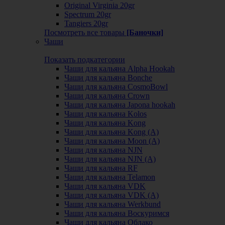
Original Virginia 20gr
Spectrum 20gr
Tangiers 20gr
Посмотреть все товары
[Баночки]
Чаши
Показать подкатегории
Чаши для кальяна Alpha Hookah
Чаши для кальяна Bonche
Чаши для кальяна CosmoBowl
Чаши для кальяна Crown
Чаши для кальяна Japona hookah
Чаши для кальяна Kolos
Чаши для кальяна Kong
Чаши для кальяна Kong (A)
Чаши для кальяна Moon (А)
Чаши для кальяна NJN
Чаши для кальяна NJN (А)
Чаши для кальяна RF
Чаши для кальяна Telamon
Чаши для кальяна VDK
Чаши для кальяна VDK (А)
Чаши для кальяна Werkbund
Чаши для кальяна Воскуримся
Чаши для кальяна Облако