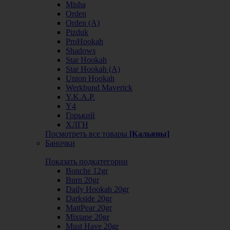
Misha
Orden
Orden (А)
Pizduk
ProHookah
Shadows
Star Hookah
Star Hookah (А)
Union Hookah
Werkbund Maverick
Y.K.A.P.
Y4
Горький
ХЛГН
Посмотреть все товары
[Кальяны]
Баночки
Показать подкатегории
Bonche 12gr
Burn 20gr
Daily Hookah 20gr
Darkside 20gr
MattPear 20gr
Mixtape 20gr
Must Have 20gr