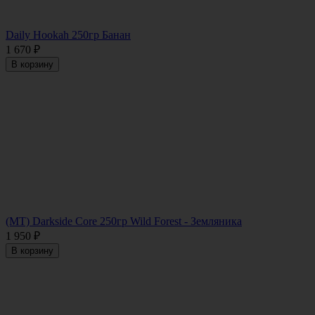
Daily Hookah 250гр Банан
1 670
₽
В корзину
(MT) Darkside Core 250гр Wild Forest - Земляника
1 950
₽
В корзину