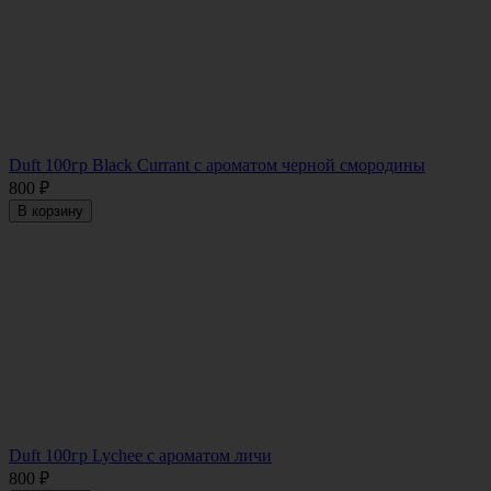
Duft 100гр Black Currant с ароматом черной смородины
800
₽
В корзину
Duft 100гр Lychee с ароматом личи
800
₽