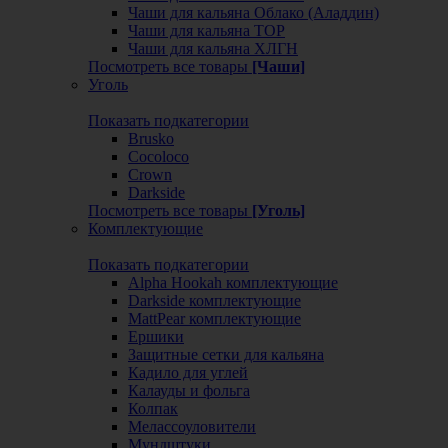
Чаши для кальяна Облако (Аладдин)
Чаши для кальяна ТОР
Чаши для кальяна ХЛГН
Посмотреть все товары
[Чаши]
Уголь
Показать подкатегории
Brusko
Cocoloco
Crown
Darkside
Посмотреть все товары
[Уголь]
Комплектующие
Показать подкатегории
Alpha Hookah комплектующие
Darkside комплектующие
MattPear комплектующие
Ершики
Защитные сетки для кальяна
Кадило для углей
Калауды и фольга
Колпак
Мелассоуловители
Мундштуки