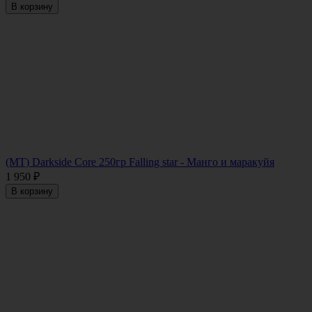
В корзину
(MT) Darkside Core 250гр Falling star - Манго и маракуйя
1 950
₽
В корзину