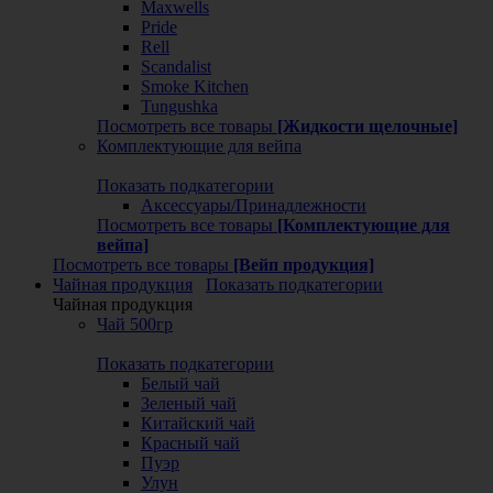
Maxwells
Pride
Rell
Scandalist
Smoke Kitchen
Tungushka
Посмотреть все товары
[Жидкости щелочные]
Комплектующие для вейпа
Показать подкатегории
Аксессуары/Принадлежности
Посмотреть все товары
[Комплектующие для
вейпа]
Посмотреть все товары
[Вейп продукция]
Чайная продукция
Показать подкатегории
Чайная продукция
Чай 500гр
Показать подкатегории
Белый чай
Зеленый чай
Китайский чай
Красный чай
Пуэр
Улун