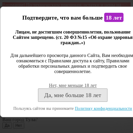
Внимание! По техническим причинам, остатки и цены на
продукцию могут отличаться с фактическим наличием. Сайт
является демонстрационным. Дистанционная продажа не
Подтвердите, что вам больше
18 лет
ведется.
Лицам, не достигшим совершеннолетия, пользование
Открыть сайдбар
Сайтом запрещено. (ст. 20 ФЗ №15 «Об охране здоровья
граждан..»)
Меню
Личный кабинет
Для дальнейшего просмотра данного Сайта, Вам необходим
ознакомиться с Правилами доступа к сайту, Правилами
Закрыть
обработки персональных данных и подтвердить свое
совершеннолетие.
Вход
Регистрация
Нет, мне меньше 18 лет
Поиск
Да, мне больше 18 лет
Посмотреть все результаты
Пользуясь сайтом вы принимаете
Политику конфиденциальности
Тула
Ваш город
Тула
?