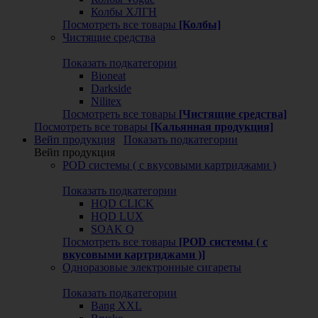
Колбы ХЛГН
Посмотреть все товары
[Колбы]
Чистящие средства
Показать подкатегории
Bioneat
Darkside
Nilitex
Посмотреть все товары
[Чистящие средства]
Посмотреть все товары
[Кальянная продукция]
Вейп продукция
Показать подкатегории
Вейп продукция
POD системы ( с вкусовыми картриджами )
Показать подкатегории
HQD CLICK
HQD LUX
SOAK Q
Посмотреть все товары
[POD системы ( с
вкусовыми картриджами )]
Одноразовые электронные сигареты
Показать подкатегории
Bang XXL