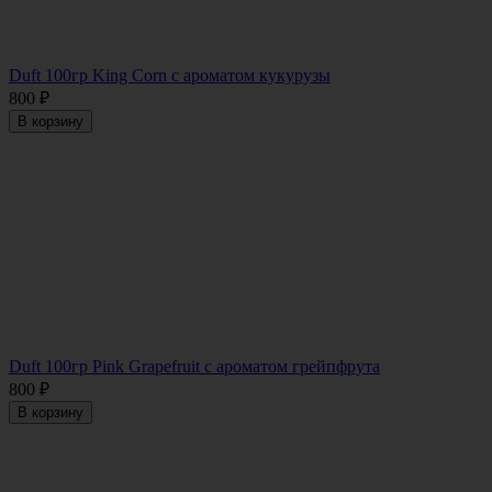
Duft 100гр King Corn с ароматом кукурузы
800
₽
В корзину
Duft 100гр Pink Grapefruit с ароматом грейпфрута
800
₽
В корзину