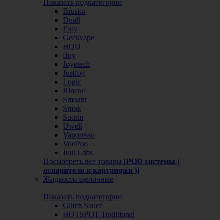
Показать подкатегории
Brusko
Duall
Ejoy
Geekvape
HQD
iJoy
Joyetech
Justfog
Logic
Rincoe
Smoant
Smok
Suorin
Uwell
Vaporesso
VooPoo
Juul Labs
Посмотреть все товары
[POD системы (
испарители и картриджи )]
Жидкости щелочные
Показать подкатегории
Glitch Sauce
HOTSPOT Traditional