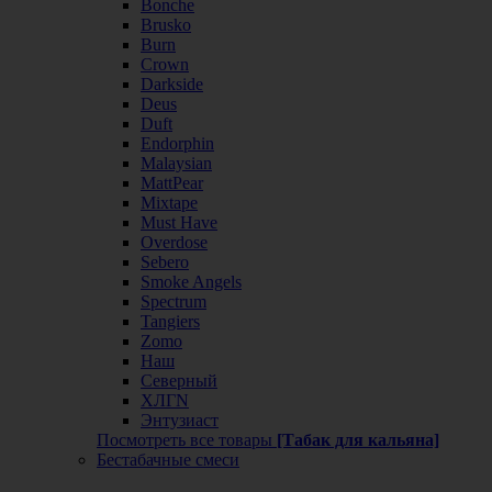
Bonche
Brusko
Burn
Crown
Darkside
Deus
Duft
Endorphin
Malaysian
MattPear
Mixtape
Must Have
Overdose
Sebero
Smoke Angels
Spectrum
Tangiers
Zomo
Наш
Северный
ХЛГN
Энтузиаст
Посмотреть все товары
[Табак для кальяна]
Бестабачные смеси