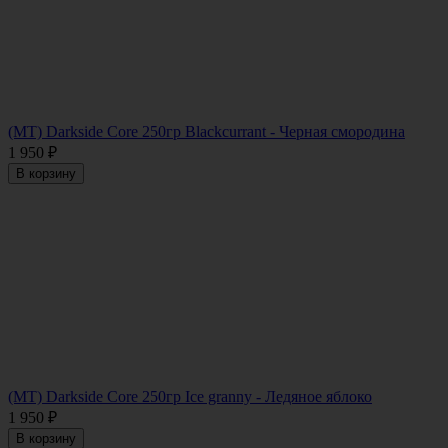
(MT) Darkside Core 250гр Blackcurrant - Черная смородина
1 950
₽
В корзину
(MT) Darkside Core 250гр Ice granny - Ледяное яблоко
1 950
₽
В корзину