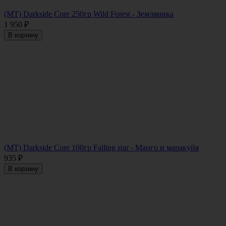
(MT) Darkside Core 250гр Wild Forest - Земляника
1 950
₽
В корзину
(MT) Darkside Core 100гр Falling star - Манго и маракуйя
935
₽
В корзину