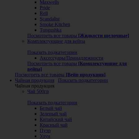
Maxwells
Pride
Rell
Scandalist
Smoke Kitchen
Tungushka
Посмотреть все товары
[Жидкости щелочные]
Комплектующие для вейпа
Показать подкатегории
Аксессуары/Принадлежности
Посмотреть все товары
[Комплектующие для
вейпа]
Посмотреть все товары
[Вейп продукция]
Чайная продукция
Показать подкатегории
Чайная продукция
Чай 500гр
Показать подкатегории
Белый чай
Зеленый чай
Китайский чай
Красный чай
Пуэр
Улун