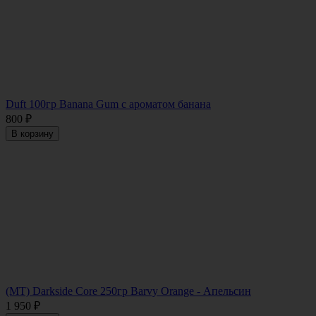
Duft 100гр Banana Gum с ароматом банана
800
₽
В корзину
(MT) Darkside Core 250гр Barvy Orange - Апельсин
1 950
₽