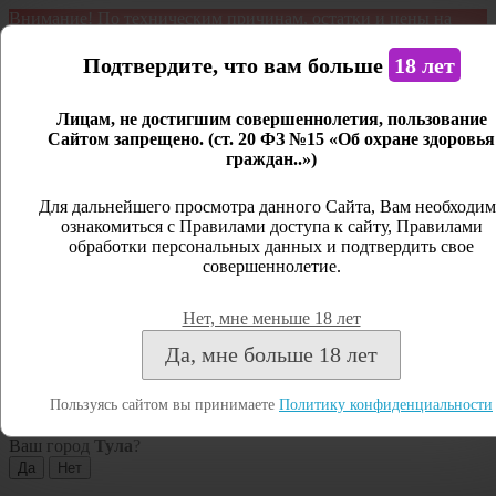
Внимание! По техническим причинам, остатки и цены на
продукцию могут отличаться с фактическим наличием. Сайт
является демонстрационным. Дистанционная продажа не
Подтвердите, что вам больше
18 лет
ведется.
Лицам, не достигшим совершеннолетия, пользование
Открыть сайдбар
Сайтом запрещено. (ст. 20 ФЗ №15 «Об охране здоровья
граждан..»)
Меню
Личный кабинет
Для дальнейшего просмотра данного Сайта, Вам необходим
ознакомиться с Правилами доступа к сайту, Правилами
Закрыть
обработки персональных данных и подтвердить свое
совершеннолетие.
Вход
Регистрация
Нет, мне меньше 18 лет
Поиск
Да, мне больше 18 лет
Посмотреть все результаты
Пользуясь сайтом вы принимаете
Политику конфиденциальности
Тула
Ваш город
Тула
?