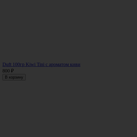
Duft 100гр Kiwi Tini с ароматом киви
800
₽
В корзину