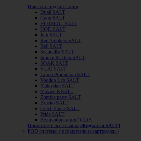
Показать подкатегории
Duall SALT
Gang SALT
HOTSPOT SALT
HQD SALT
Jam SALT
Red Smokers SALT
Rell SALT
Scandalist SALT
Smoke Kitchen SALT
SOAK SALT
VLIQ SALT
Taboo Production SALT
Voodoo Lab SALT
Malaysian SALT
Maxwells SALT
Zombie party SALT
Brusko SALT
Glitch Sauce SALT
Pride SALT
Великобритания / США
Посмотреть все товары
[Жидкости SALT]
POD системы ( испарители и картриджи )