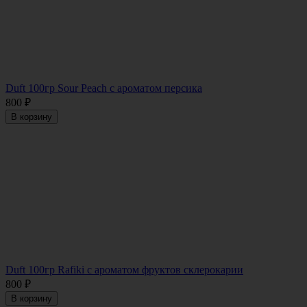
Duft 100гр Sour Peach с ароматом персика
800
₽
В корзину
Duft 100гр Rafiki c ароматом фруктов склерокарии
800
₽
В корзину