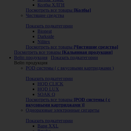
Колбы ХЛГН
Посмотреть все товары
[Колбы]
Чистящие средства
Показать подкатегории
Bioneat
Darkside
Nilitex
Посмотреть все товары
[Чистящие средства]
Посмотреть все товары
[Кальянная продукция]
Вейп продукция
Показать подкатегории
Вейп продукция
POD системы ( с вкусовыми картриджами )
Показать подкатегории
HQD CLICK
HQD LUX
SOAK Q
Посмотреть все товары
[POD системы ( с
вкусовыми картриджами )]
Одноразовые электронные сигареты
Показать подкатегории
Bang XXL