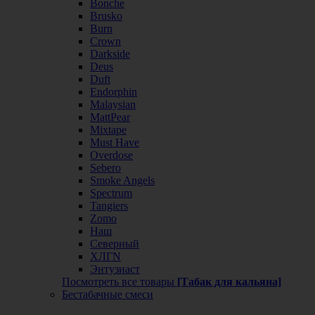
Bonche
Brusko
Burn
Crown
Darkside
Deus
Duft
Endorphin
Malaysian
MattPear
Mixtape
Must Have
Overdose
Sebero
Smoke Angels
Spectrum
Tangiers
Zomo
Наш
Северный
ХЛГN
Энтузиаст
Посмотреть все товары
[Табак для кальяна]
Бестабачные смеси