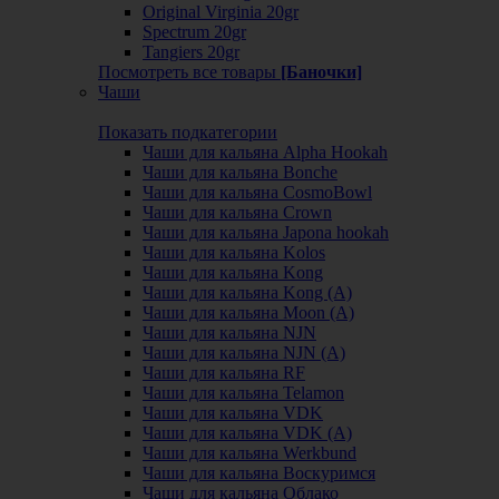
Original Virginia 20gr
Spectrum 20gr
Tangiers 20gr
Посмотреть все товары
[Баночки]
Чаши
Показать подкатегории
Чаши для кальяна Alpha Hookah
Чаши для кальяна Bonche
Чаши для кальяна CosmoBowl
Чаши для кальяна Crown
Чаши для кальяна Japona hookah
Чаши для кальяна Kolos
Чаши для кальяна Kong
Чаши для кальяна Kong (A)
Чаши для кальяна Moon (А)
Чаши для кальяна NJN
Чаши для кальяна NJN (А)
Чаши для кальяна RF
Чаши для кальяна Telamon
Чаши для кальяна VDK
Чаши для кальяна VDK (А)
Чаши для кальяна Werkbund
Чаши для кальяна Воскуримся
Чаши для кальяна Облако