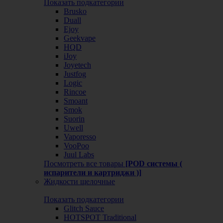
Показать подкатегории
Brusko
Duall
Ejoy
Geekvape
HQD
iJoy
Joyetech
Justfog
Logic
Rincoe
Smoant
Smok
Suorin
Uwell
Vaporesso
VooPoo
Juul Labs
Посмотреть все товары
[POD системы (
испарители и картриджи )]
Жидкости щелочные
Показать подкатегории
Glitch Sauce
HOTSPOT Traditional