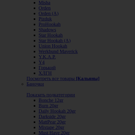
Misha
Orden
Orden (А)
Pizduk
ProHookah
Shadows
Star Hookah
Star Hookah (А)
Union Hookah
Werkbund Maverick
Y.K.A.P.
Y4
Горький
ХЛГН
Посмотреть все товары
[Кальяны]
Баночки
Показать подкатегории
Bonche 12gr
Burn 20gr
Daily Hookah 20gr
Darkside 20gr
MattPear 20gr
Mixtape 20gr
Must Have 20gr