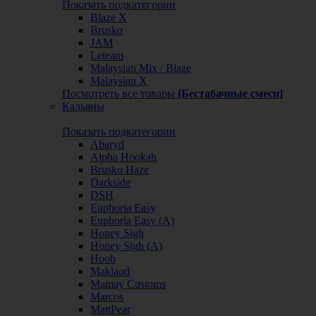
Показать подкатегории
Blaze X
Brusko
JAM
Leteam
Malaysian Mix / Blaze
Malaysian X
Посмотреть все товары
[Бестабачные смеси]
Кальяны
Показать подкатегории
Abaryd
Alpha Hookah
Brusko Haze
Darkside
DSH
Euphoria Easy
Euphoria Easy (А)
Honey Sigh
Honey Sigh (А)
Hoob
Maklaud
Mamay Customs
Marcos
MattPear