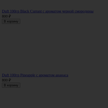
Duft 100гр Black Currant с ароматом черной смородины
800
₽
В корзину
Duft 100гр Pineapple с ароматом ананаса
800
₽
В корзину