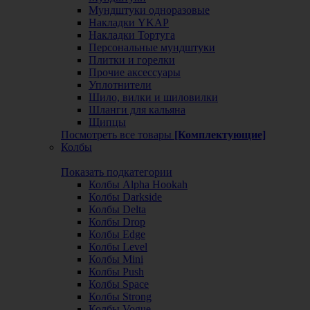
Мундштуки одноразовые
Накладки YKAP
Накладки Тортуга
Персональные мундштуки
Плитки и горелки
Прочие аксессуары
Уплотнители
Шило, вилки и шиловилки
Шланги для кальяна
Щипцы
Посмотреть все товары
[Комплектующие]
Колбы
Показать подкатегории
Колбы Alpha Hookah
Колбы Darkside
Колбы Delta
Колбы Drop
Колбы Edge
Колбы Level
Колбы Mini
Колбы Push
Колбы Space
Колбы Strong
Колбы Vogue