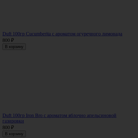
Duft 100гр Cucumberita с ароматом огуречного лимонада
800
₽
В корзину
Duft 100гр Iron Bro с ароматом яблочно апельсиновой
газировки
800
₽
В корзину