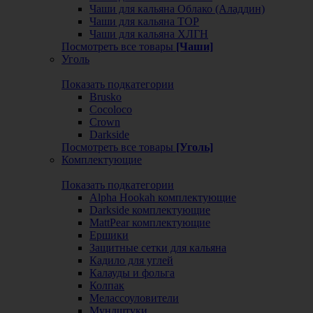
Чаши для кальяна Облако (Аладдин)
Чаши для кальяна ТОР
Чаши для кальяна ХЛГН
Посмотреть все товары
[Чаши]
Уголь
Показать подкатегории
Brusko
Cocoloco
Crown
Darkside
Посмотреть все товары
[Уголь]
Комплектующие
Показать подкатегории
Alpha Hookah комплектующие
Darkside комплектующие
MattPear комплектующие
Ершики
Защитные сетки для кальяна
Кадило для углей
Калауды и фольга
Колпак
Мелассоуловители
Мундштуки