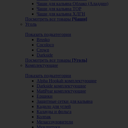
Чаши для кальяна Облако (Аладдин)
Чаши для кальяна ТОР
Чаши для кальяна ХЛГН
Посмотреть все товары
[Чаши]
Уголь
Показать подкатегории
Brusko
Cocoloco
Crown
Darkside
Посмотреть все товары
[Уголь]
Комплектующие
Показать подкатегории
Alpha Hookah комплектующие
Darkside комплектующие
MattPear комплектующие
Ершики
Защитные сетки для кальяна
Кадило для углей
Калауды и фольга
Колпак
Мелассоуловители
Мундштуки