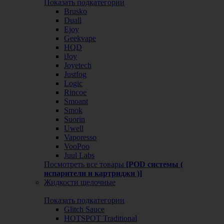
Показать подкатегории
Brusko
Duall
Ejoy
Geekvape
HQD
iJoy
Joyetech
Justfog
Logic
Rincoe
Smoant
Smok
Suorin
Uwell
Vaporesso
VooPoo
Juul Labs
Посмотреть все товары
[POD системы (
испарители и картриджи )]
Жидкости щелочные
Показать подкатегории
Glitch Sauce
HOTSPOT Traditional