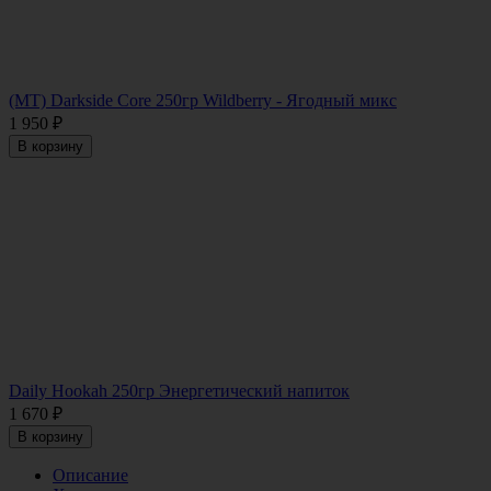
(MT) Darkside Core 250гр Wildberry - Ягодный микс
1 950
₽
В корзину
Daily Hookah 250гр Энергетический напиток
1 670
₽
В корзину
Описание