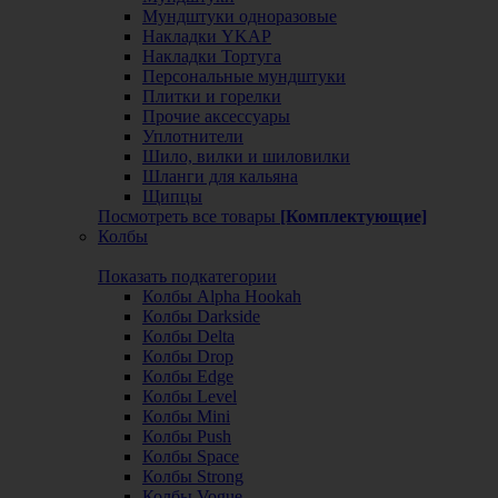
Мундштуки одноразовые
Накладки YKAP
Накладки Тортуга
Персональные мундштуки
Плитки и горелки
Прочие аксессуары
Уплотнители
Шило, вилки и шиловилки
Шланги для кальяна
Щипцы
Посмотреть все товары
[Комплектующие]
Колбы
Показать подкатегории
Колбы Alpha Hookah
Колбы Darkside
Колбы Delta
Колбы Drop
Колбы Edge
Колбы Level
Колбы Mini
Колбы Push
Колбы Space
Колбы Strong
Колбы Vogue