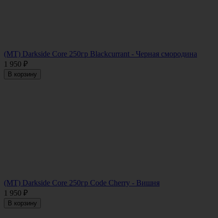
(MT) Darkside Core 250гр Blackcurrant - Черная смородина
1 950
₽
В корзину
(MT) Darkside Core 250гр Code Cherry - Вишня
1 950
₽
В корзину