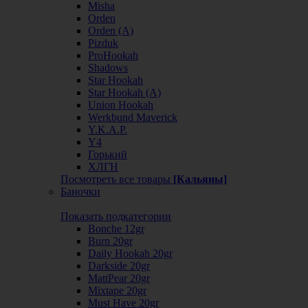
Misha
Orden
Orden (А)
Pizduk
ProHookah
Shadows
Star Hookah
Star Hookah (А)
Union Hookah
Werkbund Maverick
Y.K.A.P.
Y4
Горький
ХЛГН
Посмотреть все товары
[Кальяны]
Баночки
Показать подкатегории
Bonche 12gr
Burn 20gr
Daily Hookah 20gr
Darkside 20gr
MattPear 20gr
Mixtape 20gr
Must Have 20gr