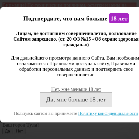
Внимание! По техническим причинам, остатки и цены на
продукцию могут отличаться с фактическим наличием. Сайт
является демонстрационным. Дистанционная продажа не
Подтвердите, что вам больше
18 лет
ведется.
Лицам, не достигшим совершеннолетия, пользование
Открыть сайдбар
Сайтом запрещено. (ст. 20 ФЗ №15 «Об охране здоровья
граждан..»)
Меню
Личный кабинет
Для дальнейшего просмотра данного Сайта, Вам необходим
ознакомиться с Правилами доступа к сайту, Правилами
Закрыть
обработки персональных данных и подтвердить свое
совершеннолетие.
Вход
Регистрация
Нет, мне меньше 18 лет
Поиск
Да, мне больше 18 лет
Посмотреть все результаты
Пользуясь сайтом вы принимаете
Политику конфиденциальности
Тула
Ваш город
Тула
?