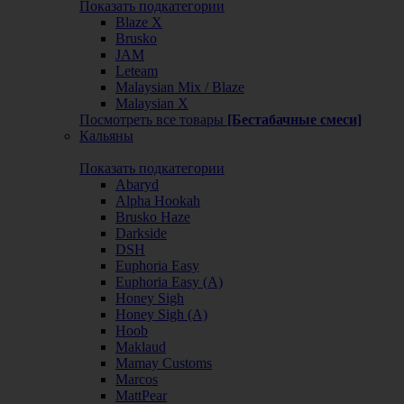
Показать подкатегории
Blaze X
Brusko
JAM
Leteam
Malaysian Mix / Blaze
Malaysian X
Посмотреть все товары
[Бестабачные смеси]
Кальяны
Показать подкатегории
Abaryd
Alpha Hookah
Brusko Haze
Darkside
DSH
Euphoria Easy
Euphoria Easy (А)
Honey Sigh
Honey Sigh (А)
Hoob
Maklaud
Mamay Customs
Marcos
MattPear