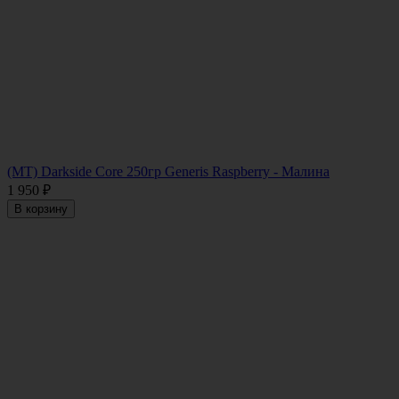
(MT) Darkside Core 250гр Generis Raspberry - Малина
1 950
₽
В корзину