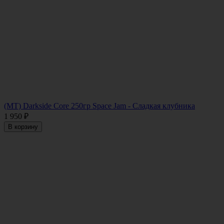
(MT) Darkside Core 250гр Space Jam - Сладкая клубника
1 950
₽
В корзину