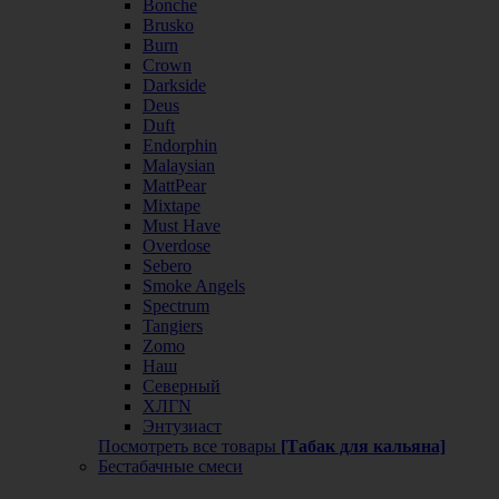
Bonche
Brusko
Burn
Crown
Darkside
Deus
Duft
Endorphin
Malaysian
MattPear
Mixtape
Must Have
Overdose
Sebero
Smoke Angels
Spectrum
Tangiers
Zomo
Наш
Северный
ХЛГN
Энтузиаст
Посмотреть все товары
[Табак для кальяна]
Бестабачные смеси