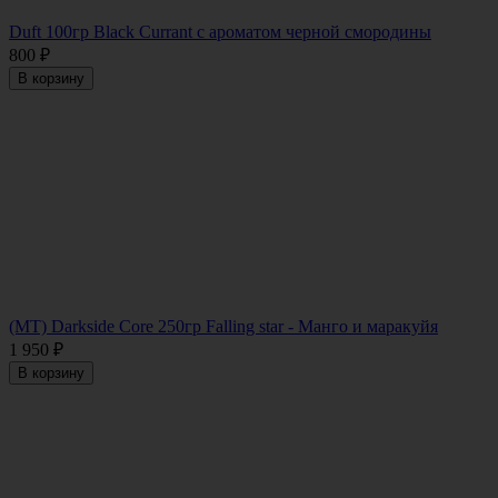
Duft 100гр Black Currant с ароматом черной смородины
800
₽
В корзину
(MT) Darkside Core 250гр Falling star - Манго и маракуйя
1 950
₽
В корзину