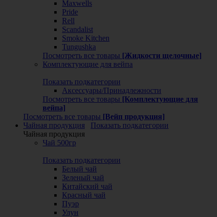
Maxwells
Pride
Rell
Scandalist
Smoke Kitchen
Tungushka
Посмотреть все товары
[Жидкости щелочные]
Комплектующие для вейпа
Показать подкатегории
Аксессуары/Принадлежности
Посмотреть все товары
[Комплектующие для
вейпа]
Посмотреть все товары
[Вейп продукция]
Чайная продукция
Показать подкатегории
Чайная продукция
Чай 500гр
Показать подкатегории
Белый чай
Зеленый чай
Китайский чай
Красный чай
Пуэр
Улун