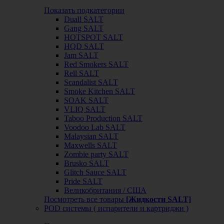
Показать подкатегории
Duall SALT
Gang SALT
HOTSPOT SALT
HQD SALT
Jam SALT
Red Smokers SALT
Rell SALT
Scandalist SALT
Smoke Kitchen SALT
SOAK SALT
VLIQ SALT
Taboo Production SALT
Voodoo Lab SALT
Malaysian SALT
Maxwells SALT
Zombie party SALT
Brusko SALT
Glitch Sauce SALT
Pride SALT
Великобритания / США
Посмотреть все товары
[Жидкости SALT]
POD системы ( испарители и картриджи )