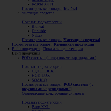
Колбы ХЛГН
Посмотреть все товары
[Колбы]
Чистящие средства
Показать подкатегории
Bioneat
Darkside
Nilitex
Посмотреть все товары
[Чистящие средства]
Посмотреть все товары
[Кальянная продукция]
Вейп продукция
Показать подкатегории
Вейп продукция
POD системы ( с вкусовыми картриджами )
Показать подкатегории
HQD CLICK
HQD LUX
SOAK Q
Посмотреть все товары
[POD системы ( с
вкусовыми картриджами )]
Одноразовые электронные сигареты
Показать подкатегории
Bang XXL