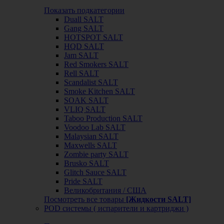
Показать подкатегории
Duall SALT
Gang SALT
HOTSPOT SALT
HQD SALT
Jam SALT
Red Smokers SALT
Rell SALT
Scandalist SALT
Smoke Kitchen SALT
SOAK SALT
VLIQ SALT
Taboo Production SALT
Voodoo Lab SALT
Malaysian SALT
Maxwells SALT
Zombie party SALT
Brusko SALT
Glitch Sauce SALT
Pride SALT
Великобритания / США
Посмотреть все товары
[Жидкости SALT]
POD системы ( испарители и картриджи )