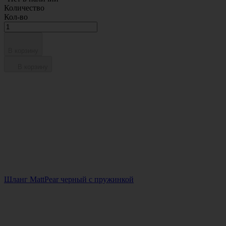
Количество
Кол-во
В корзину
В корзину
Шланг MattPear черный с пружинкой