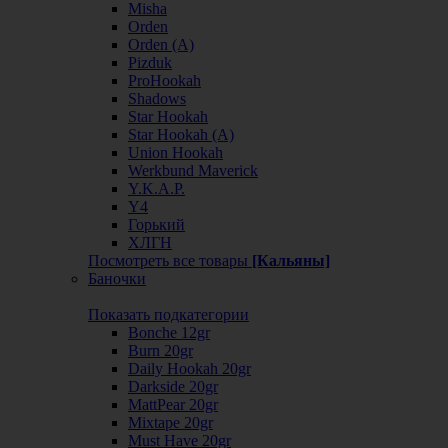
Misha
Orden
Orden (А)
Pizduk
ProHookah
Shadows
Star Hookah
Star Hookah (А)
Union Hookah
Werkbund Maverick
Y.K.A.P.
Y4
Горький
ХЛГН
Посмотреть все товары
[Кальяны]
Баночки
Показать подкатегории
Bonche 12gr
Burn 20gr
Daily Hookah 20gr
Darkside 20gr
MattPear 20gr
Mixtape 20gr
Must Have 20gr