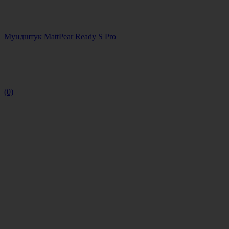
Мундштук MattPear Ready S Pro
(0)