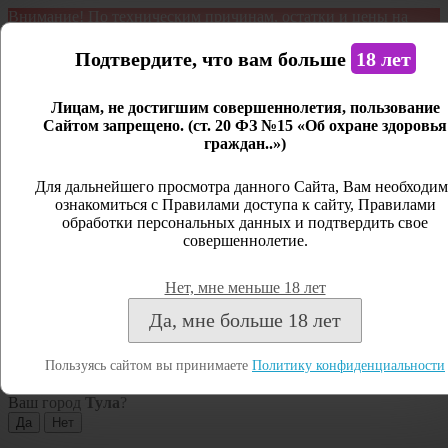
Внимание! По техническим причинам, остатки и цены на
продукцию могут отличаться с фактическим наличием. Сайт
является демонстрационным. Дистанционная продажа не
Подтвердите, что вам больше
18 лет
ведется.
Лицам, не достигшим совершеннолетия, пользование
Открыть сайдбар
Сайтом запрещено. (ст. 20 ФЗ №15 «Об охране здоровья
граждан..»)
Меню
Личный кабинет
Для дальнейшего просмотра данного Сайта, Вам необходим
ознакомиться с Правилами доступа к сайту, Правилами
Закрыть
обработки персональных данных и подтвердить свое
совершеннолетие.
Вход
Регистрация
Нет, мне меньше 18 лет
Поиск
Да, мне больше 18 лет
Посмотреть все результаты
Пользуясь сайтом вы принимаете
Политику конфиденциальности
Тула
Ваш город
Тула
?