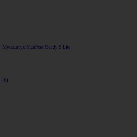
Мундштук MattPear Ready S Lite
(0)