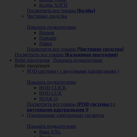
Колбы ХЛГН
Посмотреть все товары
[Колбы]
Чистящие средства
Показать подкатегории
Bioneat
Darkside
Nilitex
Посмотреть все товары
[Чистящие средства]
Посмотреть все товары
[Кальянная продукция]
Вейп продукция
Показать подкатегории
Вейп продукция
POD системы ( с вкусовыми картриджами )
Показать подкатегории
HQD CLICK
HQD LUX
SOAK Q
Посмотреть все товары
[POD системы ( с
вкусовыми картриджами )]
Одноразовые электронные сигареты
Показать подкатегории
Bang XXL