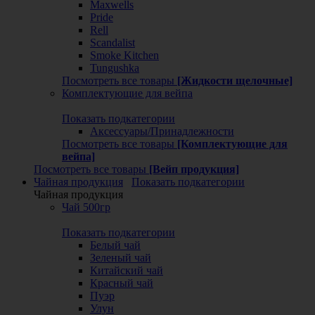
Maxwells
Pride
Rell
Scandalist
Smoke Kitchen
Tungushka
Посмотреть все товары
[Жидкости щелочные]
Комплектующие для вейпа
Показать подкатегории
Аксессуары/Принадлежности
Посмотреть все товары
[Комплектующие для
вейпа]
Посмотреть все товары
[Вейп продукция]
Чайная продукция
Показать подкатегории
Чайная продукция
Чай 500гр
Показать подкатегории
Белый чай
Зеленый чай
Китайский чай
Красный чай
Пуэр
Улун