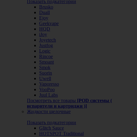
Показать подкатегории
Brusko
Duall
Ejoy
Geekvape
HQD
iJoy
Joyetech
Justfog
Logic
Rincoe
Smoant
Smok
Suorin
Uwell
Vaporesso
VooPoo
Juul Labs
Посмотреть все товары
[POD системы (
испарители и картриджи )]
Жидкости щелочные
Показать подкатегории
Glitch Sauce
HOTSPOT Traditional