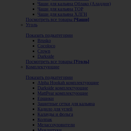
Чаши для кальяна Облако (Аладдин)
Чаши для кальяна ТОР
Чаши для кальяна ХЛГН
Посмотреть все товары
[Чаши]
Уголь
Показать подкатегории
Brusko
Cocoloco
Crown
Darkside
Посмотреть все товары
[Уголь]
Комплектующие
Показать подкатегории
Alpha Hookah комплектующие
Darkside комплектующие
MattPear комплектующие
Ершики
Защитные сетки для кальяна
Кадило для углей
Калауды и фольга
Колпак
Мелассоуловители
Мундштуки