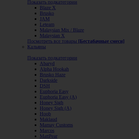
Показать подкатегории
Blaze X
Brusko
JAM
Leteam
Malaysian Mix / Blaze
Malaysian X
Посмотреть все товары
[Бестабачные смеси]
Кальяны
Показать подкатегории
Abaryd
Alpha Hookah
Brusko Haze
Darkside
DSH
Euphoria Easy
Euphoria Easy (А)
Honey Sigh
Honey Sigh (А)
Hoob
Maklaud
Mamay Customs
Marcos
MattPear