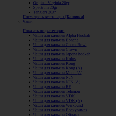
Original Virginia 20gr
Spectrum 20gr
Tangiers 20gr
Посмотреть все товары
[Баночки]
Чаши
Показать подкатегории
Чаши для кальяна Alpha Hookah
Чаши для кальяна Bonche
Чаши для кальяна CosmoBowl
Чаши для кальяна Crown
Чаши для кальяна Japona hookah
Чаши для кальяна Kolos
Чаши для кальяна Kong
Чаши для кальяна Kong (A)
Чаши для кальяна Moon (А)
Чаши для кальяна NJN
Чаши для кальяна NJN (А)
Чаши для кальяна RF
Чаши для кальяна Telamon
Чаши для кальяна VDK
Чаши для кальяна VDK (А)
Чаши для кальяна Werkbund
Чаши для кальяна Воскуримся
Чаши для кальяна Облако