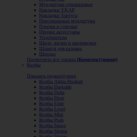
Мундштуки одноразовые
Накладки YKAP
Накладки Тортуга
Персональные мундштуки
Плитки и горелки
Прочие аксессуары
Уплотнители
Шило, вилки и шиловилки
Шланги для кальяна
Щипцы
Посмотреть все товары
[Комплектующие]
Колбы
Показать подкатегории
Колбы Alpha Hookah
Колбы Darkside
Колбы Delta
Колбы Drop
Колбы Edge
Колбы Level
Колбы Mini
Колбы Push
Колбы Space
Колбы Strong
Колбы Vogue