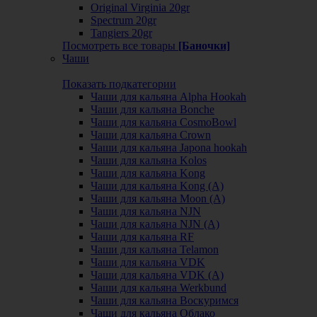
Original Virginia 20gr
Spectrum 20gr
Tangiers 20gr
Посмотреть все товары
[Баночки]
Чаши
Показать подкатегории
Чаши для кальяна Alpha Hookah
Чаши для кальяна Bonche
Чаши для кальяна CosmoBowl
Чаши для кальяна Crown
Чаши для кальяна Japona hookah
Чаши для кальяна Kolos
Чаши для кальяна Kong
Чаши для кальяна Kong (A)
Чаши для кальяна Moon (А)
Чаши для кальяна NJN
Чаши для кальяна NJN (А)
Чаши для кальяна RF
Чаши для кальяна Telamon
Чаши для кальяна VDK
Чаши для кальяна VDK (А)
Чаши для кальяна Werkbund
Чаши для кальяна Воскуримся
Чаши для кальяна Облако