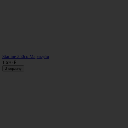
Starline 250гр Маракуйя
1 670
₽
В корзину