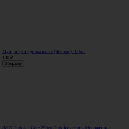
Мундштуки одноразовые (Черные) 100шт
100
₽
В корзину
(MT) Darkside Core 250гр Dark Ice cream - Мороженное