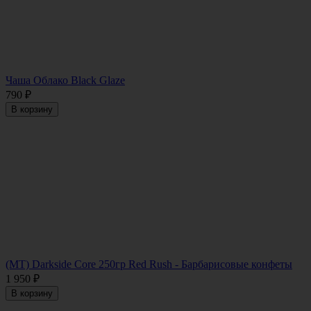
Чаша Облако Black Glaze
790
₽
В корзину
(MT) Darkside Core 250гр Red Rush - Барбарисовые конфеты
1 950
₽
В корзину