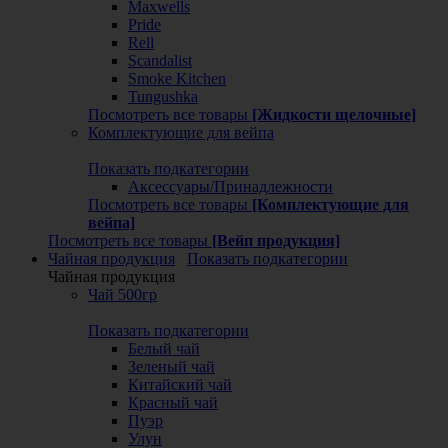
Maxwells
Pride
Rell
Scandalist
Smoke Kitchen
Tungushka
Посмотреть все товары
[Жидкости щелочные]
Комплектующие для вейпа
Показать подкатегории
Аксессуары/Принадлежности
Посмотреть все товары
[Комплектующие для
вейпа]
Посмотреть все товары
[Вейп продукция]
Чайная продукция
Показать подкатегории
Чайная продукция
Чай 500гр
Показать подкатегории
Белый чай
Зеленый чай
Китайский чай
Красный чай
Пуэр
Улун