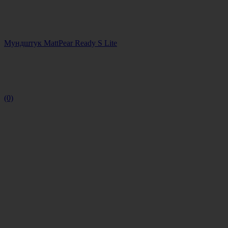
Мундштук MattPear Ready S Lite
(0)