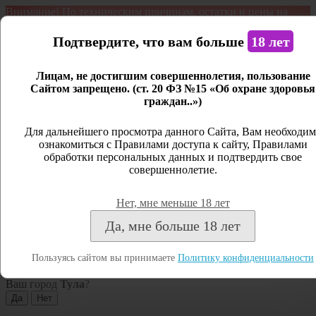
Внимание! По техническим причинам, остатки и цены на
продукцию могут отличаться с фактическим наличием. Сайт
является демонстрационным. Дистанционная продажа не
Подтвердите, что вам больше
18 лет
ведется.
Лицам, не достигшим совершеннолетия, пользование
Открыть сайдбар
Сайтом запрещено. (ст. 20 ФЗ №15 «Об охране здоровья
граждан..»)
Меню
Личный кабинет
Для дальнейшего просмотра данного Сайта, Вам необходим
ознакомиться с Правилами доступа к сайту, Правилами
Закрыть
обработки персональных данных и подтвердить свое
совершеннолетие.
Вход
Регистрация
Нет, мне меньше 18 лет
Поиск
Да, мне больше 18 лет
Посмотреть все результаты
Пользуясь сайтом вы принимаете
Политику конфиденциальности
Тула
Ваш город
Тула
?