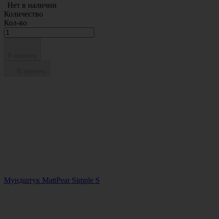
Нет в наличии
Количество
Кол-во
В корзину
В корзину
Мундштук MattPear Simple S