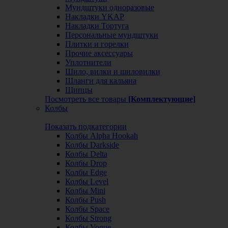
Мундштуки одноразовые
Накладки YKAP
Накладки Тортуга
Персональные мундштуки
Плитки и горелки
Прочие аксессуары
Уплотнители
Шило, вилки и шиловилки
Шланги для кальяна
Щипцы
Посмотреть все товары
[Комплектующие]
Колбы
Показать подкатегории
Колбы Alpha Hookah
Колбы Darkside
Колбы Delta
Колбы Drop
Колбы Edge
Колбы Level
Колбы Mini
Колбы Push
Колбы Space
Колбы Strong
Колбы Vogue