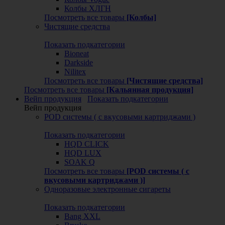
Колбы ХЛГН
Посмотреть все товары
[Колбы]
Чистящие средства
Показать подкатегории
Bioneat
Darkside
Nilitex
Посмотреть все товары
[Чистящие средства]
Посмотреть все товары
[Кальянная продукция]
Вейп продукция
Показать подкатегории
Вейп продукция
POD системы ( с вкусовыми картриджами )
Показать подкатегории
HQD CLICK
HQD LUX
SOAK Q
Посмотреть все товары
[POD системы ( с
вкусовыми картриджами )]
Одноразовые электронные сигареты
Показать подкатегории
Bang XXL