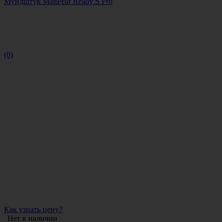
Мундштук MattPear Ready S Pro
(0)
Как узнать цену?
Нет в наличии