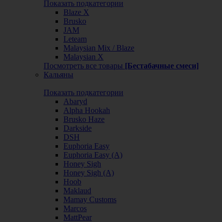
Показать подкатегории
Blaze X
Brusko
JAM
Leteam
Malaysian Mix / Blaze
Malaysian X
Посмотреть все товары
[Бестабачные смеси]
Кальяны
Показать подкатегории
Abaryd
Alpha Hookah
Brusko Haze
Darkside
DSH
Euphoria Easy
Euphoria Easy (А)
Honey Sigh
Honey Sigh (А)
Hoob
Maklaud
Mamay Customs
Marcos
MattPear