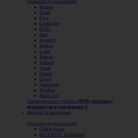
Показать подкатегории
Brusko
Duall
Ejoy
Geekvape
HQD
iJoy
Joyetech
Justfog
Logic
Rincoe
Smoant
Smok
Suorin
Uwell
Vaporesso
VooPoo
Juul Labs
Посмотреть все товары
[POD системы (
испарители и картриджи )]
Жидкости щелочные
Показать подкатегории
Glitch Sauce
HOTSPOT Traditional