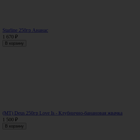
Starline 250гр Ананас
1 670
₽
В корзину
(МТ) Deus 250гр Love Is - Клубнично-банановая жвачка
1 500
₽
В корзину