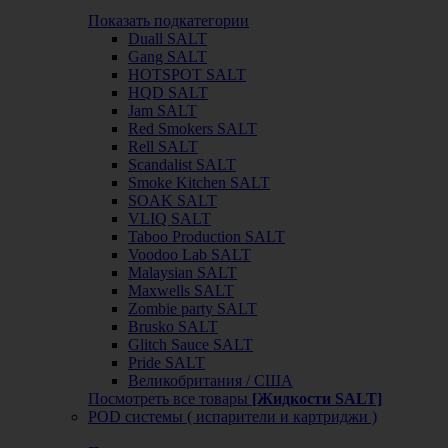
Показать подкатегории
Duall SALT
Gang SALT
HOTSPOT SALT
HQD SALT
Jam SALT
Red Smokers SALT
Rell SALT
Scandalist SALT
Smoke Kitchen SALT
SOAK SALT
VLIQ SALT
Taboo Production SALT
Voodoo Lab SALT
Malaysian SALT
Maxwells SALT
Zombie party SALT
Brusko SALT
Glitch Sauce SALT
Pride SALT
Великобритания / США
Посмотреть все товары
[Жидкости SALT]
POD системы ( испарители и картриджи )