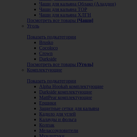
Чаши для кальяна Облако (Аладдин)
Чаши для кальяна ТОР
Чаши для кальяна ХЛГН
Посмотреть все товары
[Чаши]
Уголь
Показать подкатегории
Brusko
Cocoloco
Crown
Darkside
Посмотреть все товары
[Уголь]
Комплектующие
Показать подкатегории
Alpha Hookah комплектующие
Darkside комплектующие
MattPear комплектующие
Ершики
Защитные сетки для кальяна
Кадило для углей
Калауды и фольга
Колпак
Мелассоуловители
Мундштуки