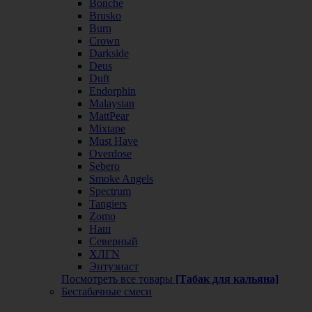
Bonche
Brusko
Burn
Crown
Darkside
Deus
Duft
Endorphin
Malaysian
MattPear
Mixtape
Must Have
Overdose
Sebero
Smoke Angels
Spectrum
Tangiers
Zomo
Наш
Северный
ХЛГN
Энтузиаст
Посмотреть все товары
[Табак для кальяна]
Бестабачные смеси