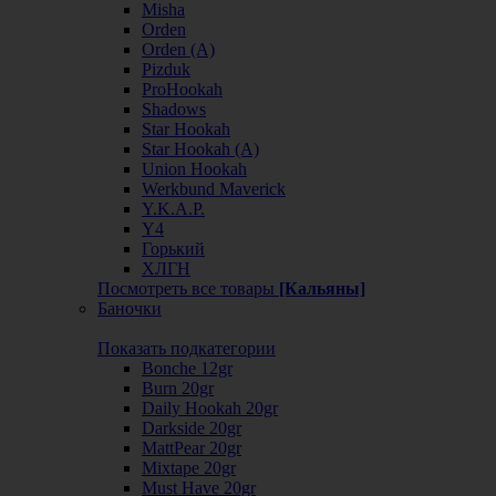
Misha
Orden
Orden (А)
Pizduk
ProHookah
Shadows
Star Hookah
Star Hookah (А)
Union Hookah
Werkbund Maverick
Y.K.A.P.
Y4
Горький
ХЛГН
Посмотреть все товары
[Кальяны]
Баночки
Показать подкатегории
Bonche 12gr
Burn 20gr
Daily Hookah 20gr
Darkside 20gr
MattPear 20gr
Mixtape 20gr
Must Have 20gr