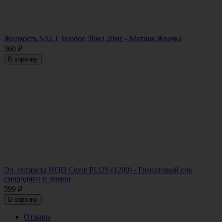
Жидкость SALT Voodoo 30мл 20мг - Мятная Жвачка
360
₽
В корзину
Эл. сигарета HQD Cuvie PLUS (1200) - Гранатовый сок
смородина и лимон
599
₽
В корзину
Отзывы