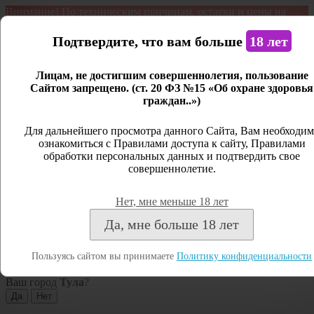
Внимание! По техническим причинам, остатки и цены на
продукцию могут отличаться с фактическим наличием. Сайт
является демонстрационным. Дистанционная продажа не
Подтвердите, что вам больше
18 лет
ведется.
Лицам, не достигшим совершеннолетия, пользование
Открыть сайдбар
Сайтом запрещено. (ст. 20 ФЗ №15 «Об охране здоровья
граждан..»)
Меню
Личный кабинет
Для дальнейшего просмотра данного Сайта, Вам необходим
ознакомиться с Правилами доступа к сайту, Правилами
Закрыть
обработки персональных данных и подтвердить свое
совершеннолетие.
Вход
Регистрация
Нет, мне меньше 18 лет
Поиск
Да, мне больше 18 лет
Посмотреть все результаты
Пользуясь сайтом вы принимаете
Политику конфиденциальности
Тула
Ваш город
Тула
?