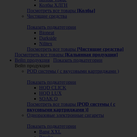
Колбы ХЛГН
Посмотреть все товары
[Колбы]
Чистящие средства
Показать подкатегории
Bioneat
Darkside
Nilitex
Посмотреть все товары
[Чистящие средства]
Посмотреть все товары
[Кальянная продукция]
Вейп продукция
Показать подкатегории
Вейп продукция
POD системы ( с вкусовыми картриджами )
Показать подкатегории
HQD CLICK
HQD LUX
SOAK Q
Посмотреть все товары
[POD системы ( с
вкусовыми картриджами )]
Одноразовые электронные сигареты
Показать подкатегории
Bang XXL