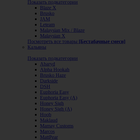
Показать подкатегории
Blaze X
Brusko
JAM
Leteam
Malaysian Mix / Blaze
Malaysian X
Посмотреть все товары
[Бестабачные смеси]
Кальяны
Показать подкатегории
Abaryd
Alpha Hookah
Brusko Haze
Darkside
DSH
Euphoria Easy
Euphoria Easy (А)
Honey Sigh
Honey Sigh (А)
Hoob
Maklaud
Mamay Customs
Marcos
MattPear