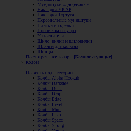
Мундштуки одноразовые
Накладки YKAP
Накладки Тортуга
Персональные мундштуки
Плитки и горелки
Прочие аксессуары
Уплотнители
Шило, вилки и шиловилки
Шланги для кальяна
Щипцы
Посмотреть все товары
[Комплектующие]
Колбы
Показать подкатегории
Колбы Alpha Hookah
Колбы Darkside
Колбы Delta
Колбы Drop
Колбы Edge
Колбы Level
Колбы Mini
Колбы Push
Колбы Space
Колбы Strong
Колбы Vogue