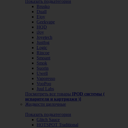
Показать подкатегории
Brusko
Duall
Ejoy
Geekvape
HQD
iJoy
Joyetech
Justfog
Logic
Rincoe
Smoant
Smok
Suorin
Uwell
Vaporesso
VooPoo
Juul Labs
Посмотреть все товары
[POD системы (
испарители и картриджи )]
Жидкости щелочные
Показать подкатегории
Glitch Sauce
HOTSPOT Traditional