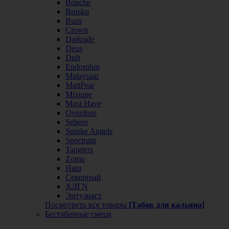
Bonche
Brusko
Burn
Crown
Darkside
Deus
Duft
Endorphin
Malaysian
MattPear
Mixtape
Must Have
Overdose
Sebero
Smoke Angels
Spectrum
Tangiers
Zomo
Наш
Северный
ХЛГN
Энтузиаст
Посмотреть все товары
[Табак для кальяна]
Бестабачные смеси