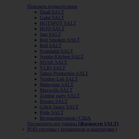
Показать подкатегории
Duall SALT
Gang SALT
HOTSPOT SALT
HQD SALT
Jam SALT
Red Smokers SALT
Rell SALT
Scandalist SALT
Smoke Kitchen SALT
SOAK SALT
VLIQ SALT
Taboo Production SALT
Voodoo Lab SALT
Malaysian SALT
Maxwells SALT
Zombie party SALT
Brusko SALT
Glitch Sauce SALT
Pride SALT
Великобритания / США
Посмотреть все товары
[Жидкости SALT]
POD системы ( испарители и картриджи )