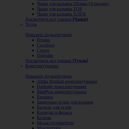
Чаши для кальяна Облако (Аладдин)
Чаши для кальяна ТОР
Чаши для кальяна ХЛГН
Посмотреть все товары
[Чаши]
Уголь
Показать подкатегории
Brusko
Cocoloco
Crown
Darkside
Посмотреть все товары
[Уголь]
Комплектующие
Показать подкатегории
Alpha Hookah комплектующие
Darkside комплектующие
MattPear комплектующие
Ершики
Защитные сетки для кальяна
Кадило для углей
Калауды и фольга
Колпак
Мелассоуловители
Мундштуки