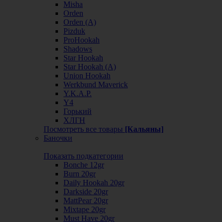
Misha
Orden
Orden (А)
Pizduk
ProHookah
Shadows
Star Hookah
Star Hookah (А)
Union Hookah
Werkbund Maverick
Y.K.A.P.
Y4
Горький
ХЛГН
Посмотреть все товары
[Кальяны]
Баночки
Показать подкатегории
Bonche 12gr
Burn 20gr
Daily Hookah 20gr
Darkside 20gr
MattPear 20gr
Mixtape 20gr
Must Have 20gr