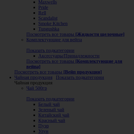
Maxwells
Pride
Rell
Scandalist
Smoke Kitchen
Tungushka
Посмотреть все товары
[Жидкости щелочные]
Комплектующие для вейпа
Показать подкатегории
Аксессуары/Принадлежности
Посмотреть все товары
[Комплектующие для
вейпа]
Посмотреть все товары
[Вейп продукция]
Чайная продукция
Показать подкатегории
Чайная продукция
Чай 500гр
Показать подкатегории
Белый чай
Зеленый чай
Китайский чай
Красный чай
Пуэр
Улун