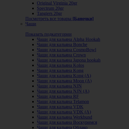
Original Virginia 20gr
Spectrum 20gr
Tangiers 20gr
Посмотреть все товары
[Баночки]
Чаши
Показать подкатегории
Чаши для кальяна Alpha Hookah
Чаши для кальяна Bonche
Чаши для кальяна CosmoBowl
Чаши для кальяна Crown
Чаши для кальяна Japona hookah
Чаши для кальяна Kolos
Чаши для кальяна Kong
Чаши для кальяна Kong (A)
Чаши для кальяна Moon (А)
Чаши для кальяна NJN
Чаши для кальяна NJN (А)
Чаши для кальяна RF
Чаши для кальяна Telamon
Чаши для кальяна VDK
Чаши для кальяна VDK (А)
Чаши для кальяна Werkbund
Чаши для кальяна Воскуримся
Чаши для кальяна Облако