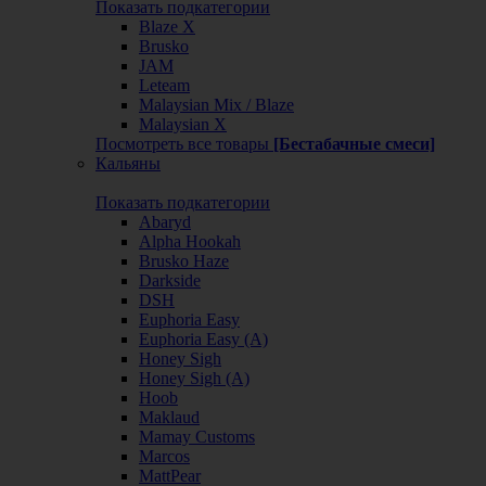
Показать подкатегории
Blaze X
Brusko
JAM
Leteam
Malaysian Mix / Blaze
Malaysian X
Посмотреть все товары
[Бестабачные смеси]
Кальяны
Показать подкатегории
Abaryd
Alpha Hookah
Brusko Haze
Darkside
DSH
Euphoria Easy
Euphoria Easy (А)
Honey Sigh
Honey Sigh (А)
Hoob
Maklaud
Mamay Customs
Marcos
MattPear