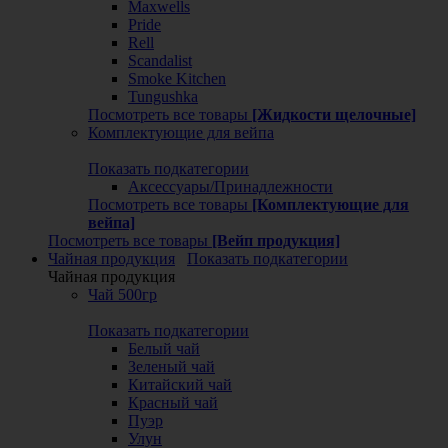
Maxwells
Pride
Rell
Scandalist
Smoke Kitchen
Tungushka
Посмотреть все товары
[Жидкости щелочные]
Комплектующие для вейпа
Показать подкатегории
Аксессуары/Принадлежности
Посмотреть все товары
[Комплектующие для
вейпа]
Посмотреть все товары
[Вейп продукция]
Чайная продукция
Показать подкатегории
Чайная продукция
Чай 500гр
Показать подкатегории
Белый чай
Зеленый чай
Китайский чай
Красный чай
Пуэр
Улун