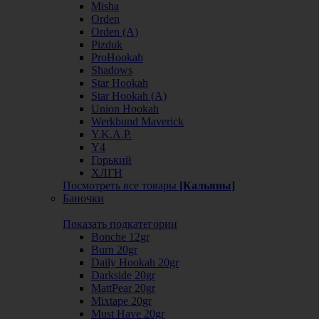
Misha
Orden
Orden (А)
Pizduk
ProHookah
Shadows
Star Hookah
Star Hookah (А)
Union Hookah
Werkbund Maverick
Y.K.A.P.
Y4
Горький
ХЛГН
Посмотреть все товары
[Кальяны]
Баночки
Показать подкатегории
Bonche 12gr
Burn 20gr
Daily Hookah 20gr
Darkside 20gr
MattPear 20gr
Mixtape 20gr
Must Have 20gr