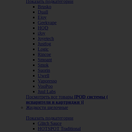
Показать подкатегории
Brusko
Duall
Ejoy
Geekvape
HQD
iJoy
Joyetech
Justfog
Logic
Rincoe
Smoant
Smok
Suorin
Uwell
Vaporesso
VooPoo
Juul Labs
Посмотреть все товары
[POD системы (
испарители и картриджи )]
Жидкости щелочные
Показать подкатегории
Glitch Sauce
HOTSPOT Traditional