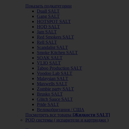
Показать подкатегории
Duall SALT
Gang SALT
HOTSPOT SALT
HQD SALT
Jam SALT
Red Smokers SALT
Rell SALT
Scandalist SALT
Smoke Kitchen SALT
SOAK SALT
VLIQ SALT
Taboo Production SALT
Voodoo Lab SALT
Malaysian SALT
Maxwells SALT
Zombie party SALT
Brusko SALT
Glitch Sauce SALT
Pride SALT
Великобритания / США
Посмотреть все товары
[Жидкости SALT]
POD системы ( испарители и картриджи )