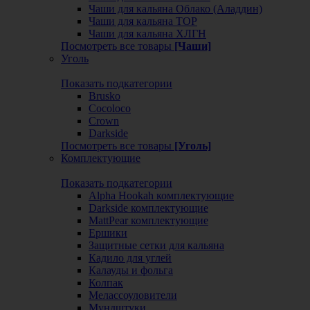
Чаши для кальяна Облако (Аладдин)
Чаши для кальяна ТОР
Чаши для кальяна ХЛГН
Посмотреть все товары
[Чаши]
Уголь
Показать подкатегории
Brusko
Cocoloco
Crown
Darkside
Посмотреть все товары
[Уголь]
Комплектующие
Показать подкатегории
Alpha Hookah комплектующие
Darkside комплектующие
MattPear комплектующие
Ершики
Защитные сетки для кальяна
Кадило для углей
Калауды и фольга
Колпак
Мелассоуловители
Мундштуки