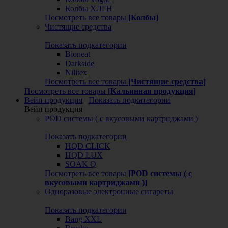
Колбы ХЛГН
Посмотреть все товары
[Колбы]
Чистящие средства
Показать подкатегории
Bioneat
Darkside
Nilitex
Посмотреть все товары
[Чистящие средства]
Посмотреть все товары
[Кальянная продукция]
Вейп продукция
Показать подкатегории
Вейп продукция
POD системы ( с вкусовыми картриджами )
Показать подкатегории
HQD CLICK
HQD LUX
SOAK Q
Посмотреть все товары
[POD системы ( с
вкусовыми картриджами )]
Одноразовые электронные сигареты
Показать подкатегории
Bang XXL