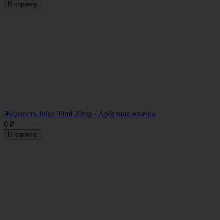
В корзину
Жидкость Juice 30ml 20mg - Арбузная жвачка
0
₽
В корзину