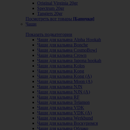
Original Virginia 20gr
Spectrum 20gr
Tangiers 20gr
Посмотреть все товары
[Баночки]
Чаши
Показать подкатегории
Чаши для кальяна Alpha Hookah
Чаши для кальяна Bonche
Чаши для кальяна CosmoBowl
Чаши для кальяна Crown
Чаши для кальяна Japona hookah
Чаши для кальяна Kolos
Чаши для кальяна Kong
Чаши для кальяна Kong (A)
Чаши для кальяна Moon (А)
Чаши для кальяна NJN
Чаши для кальяна NJN (А)
Чаши для кальяна RF
Чаши для кальяна Telamon
Чаши для кальяна VDK
Чаши для кальяна VDK (А)
Чаши для кальяна Werkbund
Чаши для кальяна Воскуримся
Чаши для кальяна Облако