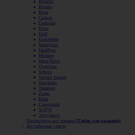
Bonche
Brusko
Burn
Crown
Darkside
Deus
Duft
Endorphin
Malaysian
MattPear
Mixtape
Must Have
Overdose
Sebero
Smoke Angels
Spectrum
Tangiers
Zomo
Наш
Северный
ХЛГN
Энтузиаст
Посмотреть все товары
[Табак для кальяна]
Бестабачные смеси