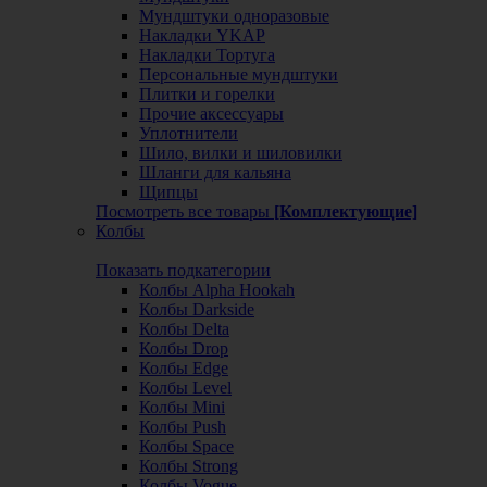
Мундштуки одноразовые
Накладки YKAP
Накладки Тортуга
Персональные мундштуки
Плитки и горелки
Прочие аксессуары
Уплотнители
Шило, вилки и шиловилки
Шланги для кальяна
Щипцы
Посмотреть все товары
[Комплектующие]
Колбы
Показать подкатегории
Колбы Alpha Hookah
Колбы Darkside
Колбы Delta
Колбы Drop
Колбы Edge
Колбы Level
Колбы Mini
Колбы Push
Колбы Space
Колбы Strong
Колбы Vogue