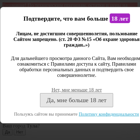
Внимание! По техническим причинам, остатки и цены на
продукцию могут отличаться с фактическим наличием. Сайт
является демонстрационным. Дистанционная продажа не
Подтвердите, что вам больше
18 лет
ведется.
Лицам, не достигшим совершеннолетия, пользование
Открыть сайдбар
Сайтом запрещено. (ст. 20 ФЗ №15 «Об охране здоровья
граждан..»)
Меню
Личный кабинет
Для дальнейшего просмотра данного Сайта, Вам необходим
ознакомиться с Правилами доступа к сайту, Правилами
Закрыть
обработки персональных данных и подтвердить свое
совершеннолетие.
Вход
Регистрация
Нет, мне меньше 18 лет
Поиск
Да, мне больше 18 лет
Посмотреть все результаты
Пользуясь сайтом вы принимаете
Политику конфиденциальности
Тула
Ваш город
Тула
?