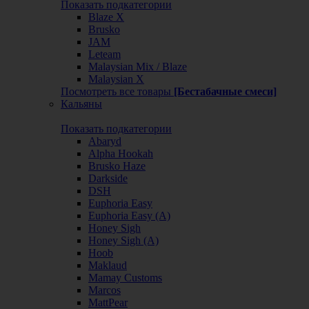
Показать подкатегории
Blaze X
Brusko
JAM
Leteam
Malaysian Mix / Blaze
Malaysian X
Посмотреть все товары
[Бестабачные смеси]
Кальяны
Показать подкатегории
Abaryd
Alpha Hookah
Brusko Haze
Darkside
DSH
Euphoria Easy
Euphoria Easy (А)
Honey Sigh
Honey Sigh (А)
Hoob
Maklaud
Mamay Customs
Marcos
MattPear