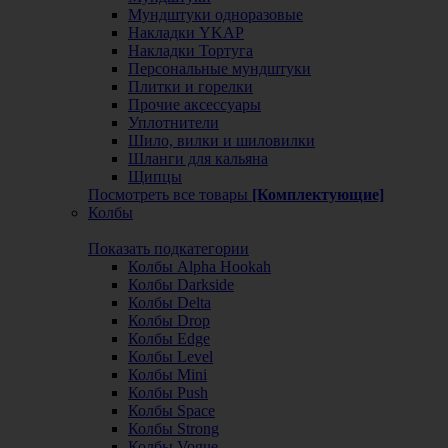
Мундштуки одноразовые
Накладки YKAP
Накладки Тортуга
Персональные мундштуки
Плитки и горелки
Прочие аксессуары
Уплотнители
Шило, вилки и шиловилки
Шланги для кальяна
Щипцы
Посмотреть все товары
[Комплектующие]
Колбы
Показать подкатегории
Колбы Alpha Hookah
Колбы Darkside
Колбы Delta
Колбы Drop
Колбы Edge
Колбы Level
Колбы Mini
Колбы Push
Колбы Space
Колбы Strong
Колбы Vogue