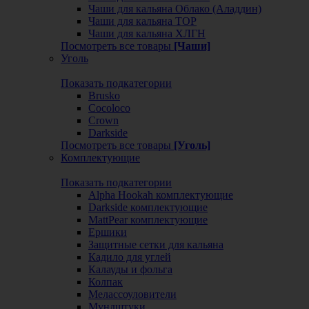
Чаши для кальяна Облако (Аладдин)
Чаши для кальяна ТОР
Чаши для кальяна ХЛГН
Посмотреть все товары
[Чаши]
Уголь
Показать подкатегории
Brusko
Cocoloco
Crown
Darkside
Посмотреть все товары
[Уголь]
Комплектующие
Показать подкатегории
Alpha Hookah комплектующие
Darkside комплектующие
MattPear комплектующие
Ершики
Защитные сетки для кальяна
Кадило для углей
Калауды и фольга
Колпак
Мелассоуловители
Мундштуки