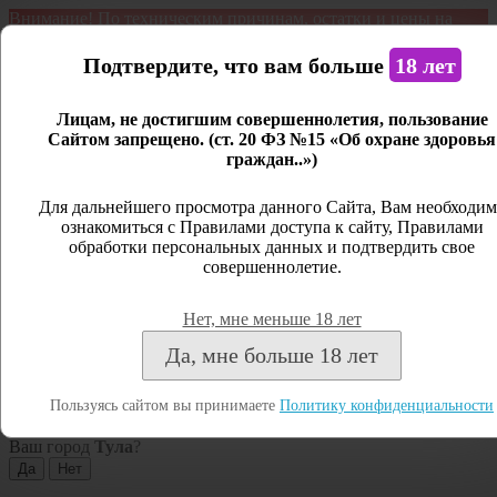
Внимание! По техническим причинам, остатки и цены на
продукцию могут отличаться с фактическим наличием. Сайт
является демонстрационным. Дистанционная продажа не
Подтвердите, что вам больше
18 лет
ведется.
Лицам, не достигшим совершеннолетия, пользование
Открыть сайдбар
Сайтом запрещено. (ст. 20 ФЗ №15 «Об охране здоровья
граждан..»)
Меню
Личный кабинет
Для дальнейшего просмотра данного Сайта, Вам необходим
ознакомиться с Правилами доступа к сайту, Правилами
Закрыть
обработки персональных данных и подтвердить свое
совершеннолетие.
Вход
Регистрация
Нет, мне меньше 18 лет
Поиск
Да, мне больше 18 лет
Посмотреть все результаты
Пользуясь сайтом вы принимаете
Политику конфиденциальности
Тула
Ваш город
Тула
?