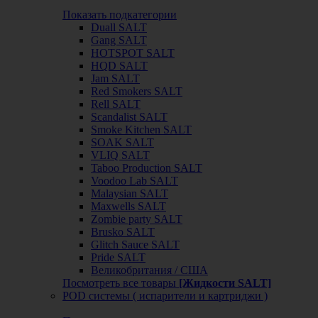
Показать подкатегории
Duall SALT
Gang SALT
HOTSPOT SALT
HQD SALT
Jam SALT
Red Smokers SALT
Rell SALT
Scandalist SALT
Smoke Kitchen SALT
SOAK SALT
VLIQ SALT
Taboo Production SALT
Voodoo Lab SALT
Malaysian SALT
Maxwells SALT
Zombie party SALT
Brusko SALT
Glitch Sauce SALT
Pride SALT
Великобритания / США
Посмотреть все товары
[Жидкости SALT]
POD системы ( испарители и картриджи )