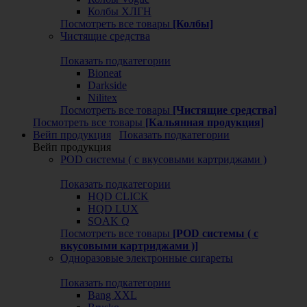
Колбы ХЛГН
Посмотреть все товары
[Колбы]
Чистящие средства
Показать подкатегории
Bioneat
Darkside
Nilitex
Посмотреть все товары
[Чистящие средства]
Посмотреть все товары
[Кальянная продукция]
Вейп продукция
Показать подкатегории
Вейп продукция
POD системы ( с вкусовыми картриджами )
Показать подкатегории
HQD CLICK
HQD LUX
SOAK Q
Посмотреть все товары
[POD системы ( с
вкусовыми картриджами )]
Одноразовые электронные сигареты
Показать подкатегории
Bang XXL