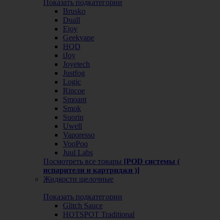
Показать подкатегории
Brusko
Duall
Ejoy
Geekvape
HQD
iJoy
Joyetech
Justfog
Logic
Rincoe
Smoant
Smok
Suorin
Uwell
Vaporesso
VooPoo
Juul Labs
Посмотреть все товары
[POD системы (
испарители и картриджи )]
Жидкости щелочные
Показать подкатегории
Glitch Sauce
HOTSPOT Traditional