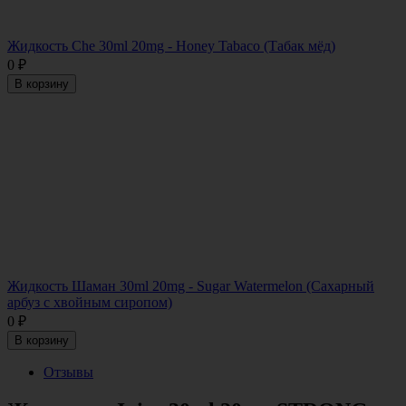
Жидкость Che 30ml 20mg - Honey Tabaco (Табак мёд)
0
₽
В корзину
Жидкость Шаман 30ml 20mg - Sugar Watermelon (Сахарный
арбуз с хвойным сиропом)
0
₽
В корзину
Отзывы