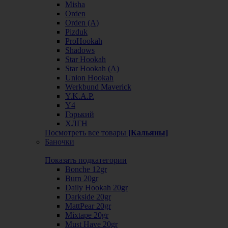
Misha
Orden
Orden (А)
Pizduk
ProHookah
Shadows
Star Hookah
Star Hookah (А)
Union Hookah
Werkbund Maverick
Y.K.A.P.
Y4
Горький
ХЛГН
Посмотреть все товары
[Кальяны]
Баночки
Показать подкатегории
Bonche 12gr
Burn 20gr
Daily Hookah 20gr
Darkside 20gr
MattPear 20gr
Mixtape 20gr
Must Have 20gr