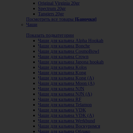
Original Virginia 20gr
Spectrum 20gr
Tangiers 20gr
Посмотреть все товары
[Баночки]
Чаши
Показать подкатегории
Чаши для кальяна Alpha Hookah
Чаши для кальяна Bonche
Чаши для кальяна CosmoBowl
Чаши для кальяна Crown
Чаши для кальяна Japona hookah
Чаши для кальяна Kolos
Чаши для кальяна Kong
Чаши для кальяна Kong (A)
Чаши для кальяна Moon (А)
Чаши для кальяна NJN
Чаши для кальяна NJN (А)
Чаши для кальяна RF
Чаши для кальяна Telamon
Чаши для кальяна VDK
Чаши для кальяна VDK (А)
Чаши для кальяна Werkbund
Чаши для кальяна Воскуримся
Чаши для кальяна Облако