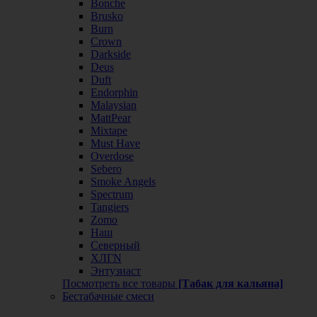
Bonche
Brusko
Burn
Crown
Darkside
Deus
Duft
Endorphin
Malaysian
MattPear
Mixtape
Must Have
Overdose
Sebero
Smoke Angels
Spectrum
Tangiers
Zomo
Наш
Северный
ХЛГN
Энтузиаст
Посмотреть все товары
[Табак для кальяна]
Бестабачные смеси