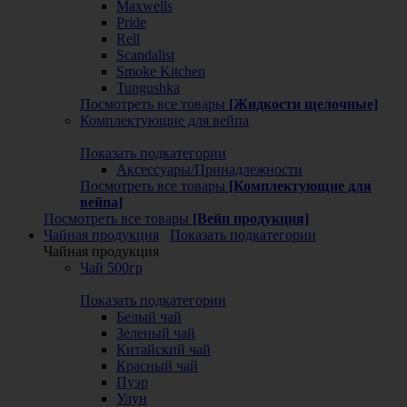
Maxwells
Pride
Rell
Scandalist
Smoke Kitchen
Tungushka
Посмотреть все товары
[Жидкости щелочные]
Комплектующие для вейпа
Показать подкатегории
Аксессуары/Принадлежности
Посмотреть все товары
[Комплектующие для
вейпа]
Посмотреть все товары
[Вейп продукция]
Чайная продукция
Показать подкатегории
Чайная продукция
Чай 500гр
Показать подкатегории
Белый чай
Зеленый чай
Китайский чай
Красный чай
Пуэр
Улун