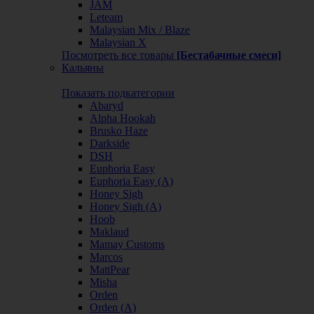
JAM
Leteam
Malaysian Mix / Blaze
Malaysian X
Посмотреть все товары
[Бестабачные смеси]
Кальяны
Показать подкатегории
Abaryd
Alpha Hookah
Brusko Haze
Darkside
DSH
Euphoria Easy
Euphoria Easy (А)
Honey Sigh
Honey Sigh (А)
Hoob
Maklaud
Mamay Customs
Marcos
MattPear
Misha
Orden
Orden (А)