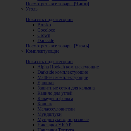
Посмотреть все товары
[Чаши]
Уголь
Показать подкатегории
Brusko
Cocoloco
Crown
Darkside
Посмотреть все товары
[Уголь]
Комплектующие
Показать подкатегории
Alpha Hookah комплектующие
Darkside комплектующие
MattPear комплектующие
Ершики
Защитные сетки для кальяна
Кадило для углей
Калауды и фольга
Колпак
Мелассоуловители
Мундштуки
Мундштуки одноразовые
Накладки YKAP
Накладки Тортуга