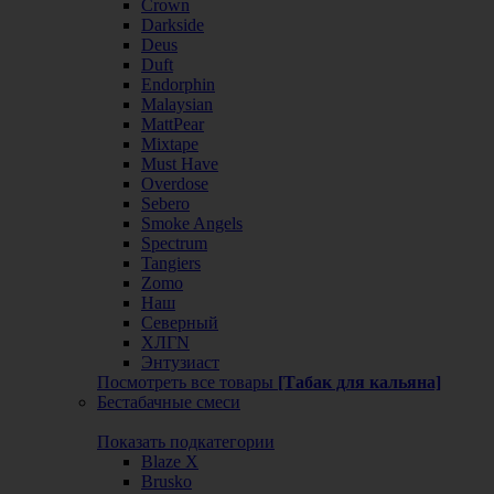
Crown
Darkside
Deus
Duft
Endorphin
Malaysian
MattPear
Mixtape
Must Have
Overdose
Sebero
Smoke Angels
Spectrum
Tangiers
Zomo
Наш
Северный
ХЛГN
Энтузиаст
Посмотреть все товары
[Табак для кальяна]
Бестабачные смеси
Показать подкатегории
Blaze X
Brusko