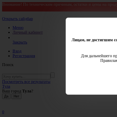
Внимание! По техническим причинам, остатки и цены на прод
Открыть сайдбар
Меню
Личный кабинет
Лицам, не достигшим со
Закрыть
Вход
Регистрация
Для дальнейшего пр
Правилам
Поиск
Посмотреть все результаты
Тула
Ваш город
Тула
?
0