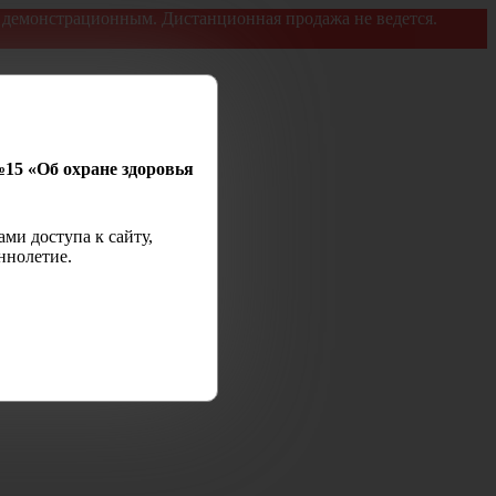
я демонстрационным. Дистанционная продажа не ведется.
№15 «Об охране здоровья
ми доступа к сайту,
ннолетие.