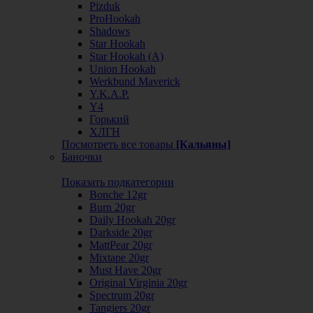
Pizduk
ProHookah
Shadows
Star Hookah
Star Hookah (А)
Union Hookah
Werkbund Maverick
Y.K.A.P.
Y4
Горький
ХЛГН
Посмотреть все товары
[Кальяны]
Баночки
Показать подкатегории
Bonche 12gr
Burn 20gr
Daily Hookah 20gr
Darkside 20gr
MattPear 20gr
Mixtape 20gr
Must Have 20gr
Original Virginia 20gr
Spectrum 20gr
Tangiers 20gr