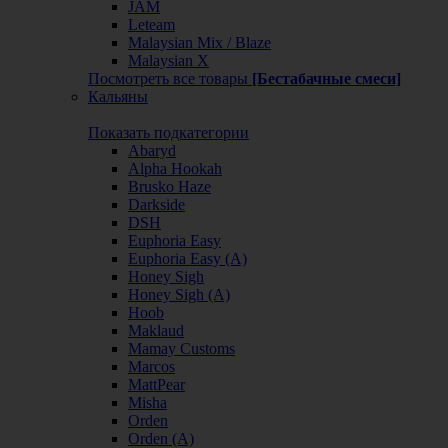
JAM
Leteam
Malaysian Mix / Blaze
Malaysian X
Посмотреть все товары
[Бестабачные смеси]
Кальяны
Показать подкатегории
Abaryd
Alpha Hookah
Brusko Haze
Darkside
DSH
Euphoria Easy
Euphoria Easy (А)
Honey Sigh
Honey Sigh (А)
Hoob
Maklaud
Mamay Customs
Marcos
MattPear
Misha
Orden
Orden (А)