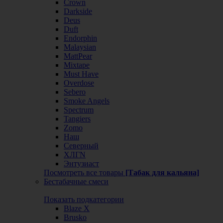
Crown
Darkside
Deus
Duft
Endorphin
Malaysian
MattPear
Mixtape
Must Have
Overdose
Sebero
Smoke Angels
Spectrum
Tangiers
Zomo
Наш
Северный
ХЛГN
Энтузиаст
Посмотреть все товары
[Табак для кальяна]
Бестабачные смеси
Показать подкатегории
Blaze X
Brusko