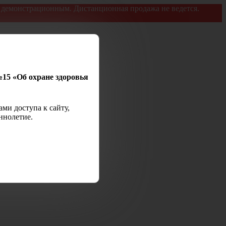
я демонстрационным. Дистанционная продажа не ведется.
№15 «Об охране здоровья
ми доступа к сайту,
ннолетие.