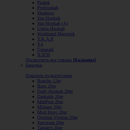
Pizduk
ProHookah
Shadows
Star Hookah
Star Hookah (А)
Union Hookah
Werkbund Maverick
Y.K.A.P.
Y4
Горький
ХЛГН
Посмотреть все товары
[Кальяны]
Баночки
Показать подкатегории
Bonche 12gr
Burn 20gr
Daily Hookah 20gr
Darkside 20gr
MattPear 20gr
Mixtape 20gr
Must Have 20gr
Original Virginia 20gr
Spectrum 20gr
Tangiers 20gr