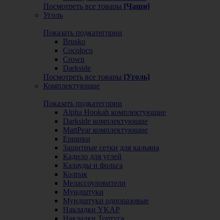
Посмотреть все товары
[Чаши]
Уголь
Показать подкатегории
Brusko
Cocoloco
Crown
Darkside
Посмотреть все товары
[Уголь]
Комплектующие
Показать подкатегории
Alpha Hookah комплектующие
Darkside комплектующие
MattPear комплектующие
Ершики
Защитные сетки для кальяна
Кадило для углей
Калауды и фольга
Колпак
Мелассоуловители
Мундштуки
Мундштуки одноразовые
Накладки YKAP
Накладки Тортуга