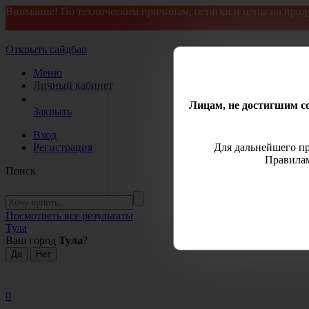
Внимание! По техническим причинам, остатки и цены на прод
Открыть сайдбар
Меню
Личный кабинет
Лицам, не достигшим со
Закрыть
Вход
Регистрация
Для дальнейшего пр
Правилам
Поиск
Посмотреть все результаты
Тула
Ваш город
Тула
?
0