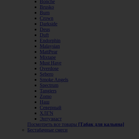
Bonche
Brusko
Burn
Crown
Darkside
Deus
Duft
Endorphin
Malaysian
MattPear
Mixtape
Must Have
Overdose
Sebero
Smoke Angels
Spectrum
Tangiers
Zomo
Наш
Северный
ХЛГN
Энтузиаст
Посмотреть все товары
[Табак для кальяна]
Бестабачные смеси