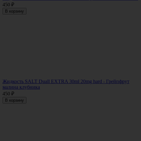
450
₽
В корзину
Жидкость SALT Duall EXTRA 30ml 20mg hard - Грейпфрут
малина клубника
450
₽
В корзину