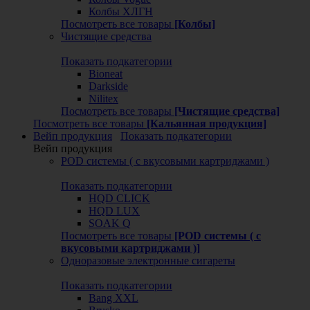
Колбы ХЛГН
Посмотреть все товары
[Колбы]
Чистящие средства
Показать подкатегории
Bioneat
Darkside
Nilitex
Посмотреть все товары
[Чистящие средства]
Посмотреть все товары
[Кальянная продукция]
Вейп продукция
Показать подкатегории
Вейп продукция
POD системы ( с вкусовыми картриджами )
Показать подкатегории
HQD CLICK
HQD LUX
SOAK Q
Посмотреть все товары
[POD системы ( с
вкусовыми картриджами )]
Одноразовые электронные сигареты
Показать подкатегории
Bang XXL