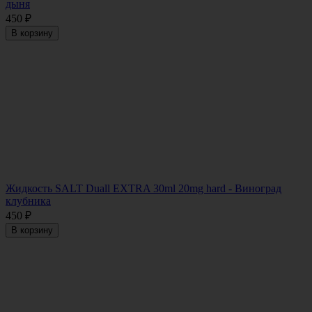
дыня
450
₽
В корзину
Жидкость SALT Duall EXTRA 30ml 20mg hard - Виноград
клубника
450
₽
В корзину