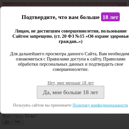
Внимание! По техническим причинам, остатки и цены на
продукцию могут отличаться с фактическим наличием. Сайт
является демонстрационным. Дистанционная продажа не
Подтвердите, что вам больше
18 лет
ведется.
Лицам, не достигшим совершеннолетия, пользование
Открыть сайдбар
Сайтом запрещено. (ст. 20 ФЗ №15 «Об охране здоровья
граждан..»)
Меню
Личный кабинет
Для дальнейшего просмотра данного Сайта, Вам необходим
ознакомиться с Правилами доступа к сайту, Правилами
Закрыть
обработки персональных данных и подтвердить свое
совершеннолетие.
Вход
Регистрация
Нет, мне меньше 18 лет
Поиск
Да, мне больше 18 лет
Посмотреть все результаты
Пользуясь сайтом вы принимаете
Политику конфиденциальности
Тула
Ваш город
Тула
?