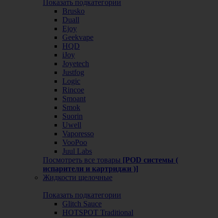
Показать подкатегории
Brusko
Duall
Ejoy
Geekvape
HQD
iJoy
Joyetech
Justfog
Logic
Rincoe
Smoant
Smok
Suorin
Uwell
Vaporesso
VooPoo
Juul Labs
Посмотреть все товары
[POD системы (
испарители и картриджи )]
Жидкости щелочные
Показать подкатегории
Glitch Sauce
HOTSPOT Traditional