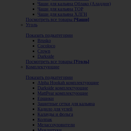
Чаши для кальяна Облако (Аладдин)
Чаши для кальяна ТОР
Чаши для кальяна ХЛГН
Посмотреть все товары
[Чаши]
Уголь
Показать подкатегории
Brusko
Cocoloco
Crown
Darkside
Посмотреть все товары
[Уголь]
Комплектующие
Показать подкатегории
Alpha Hookah комплектующие
Darkside комплектующие
MattPear комплектующие
Ершики
Защитные сетки для кальяна
Кадило для углей
Калауды и фольга
Колпак
Мелассоуловители
Мундштуки