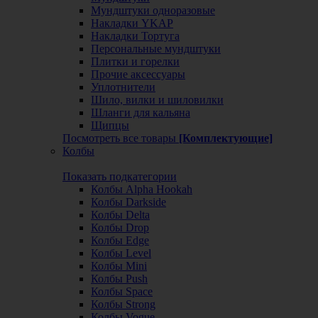
Мундштуки одноразовые
Накладки YKAP
Накладки Тортуга
Персональные мундштуки
Плитки и горелки
Прочие аксессуары
Уплотнители
Шило, вилки и шиловилки
Шланги для кальяна
Щипцы
Посмотреть все товары
[Комплектующие]
Колбы
Показать подкатегории
Колбы Alpha Hookah
Колбы Darkside
Колбы Delta
Колбы Drop
Колбы Edge
Колбы Level
Колбы Mini
Колбы Push
Колбы Space
Колбы Strong
Колбы Vogue