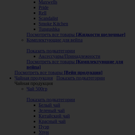
Maxwells
Pride
Rell
Scandalist
Smoke Kitchen
Tungushka
Посмотреть все товары
[Жидкости щелочные]
Комплектующие для вейпа
Показать подкатегории
Аксессуары/Принадлежности
Посмотреть все товары
[Комплектующие для
вейпа]
Посмотреть все товары
[Вейп продукция]
Чайная продукция
Показать подкатегории
Чайная продукция
Чай 500гр
Показать подкатегории
Белый чай
Зеленый чай
Китайский чай
Красный чай
Пуэр
Улун