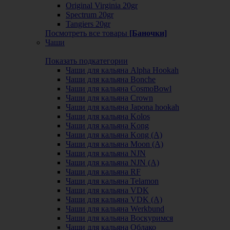
Original Virginia 20gr
Spectrum 20gr
Tangiers 20gr
Посмотреть все товары
[Баночки]
Чаши
Показать подкатегории
Чаши для кальяна Alpha Hookah
Чаши для кальяна Bonche
Чаши для кальяна CosmoBowl
Чаши для кальяна Crown
Чаши для кальяна Japona hookah
Чаши для кальяна Kolos
Чаши для кальяна Kong
Чаши для кальяна Kong (A)
Чаши для кальяна Moon (А)
Чаши для кальяна NJN
Чаши для кальяна NJN (А)
Чаши для кальяна RF
Чаши для кальяна Telamon
Чаши для кальяна VDK
Чаши для кальяна VDK (А)
Чаши для кальяна Werkbund
Чаши для кальяна Воскуримся
Чаши для кальяна Облако