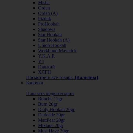
Misha
Orden
Orden (А)
Pizduk
ProHookah
Shadows
Star Hookah
Star Hookah (А)
Union Hookah
Werkbund Maverick
Y.K.A.P.
Y4
Горький
ХЛГН
Посмотреть все товары
[Кальяны]
Баночки
Показать подкатегории
Bonche 12gr
Burn 20gr
Daily Hookah 20gr
Darkside 20gr
MattPear 20gr
Mixtape 20gr
Must Have 20gr