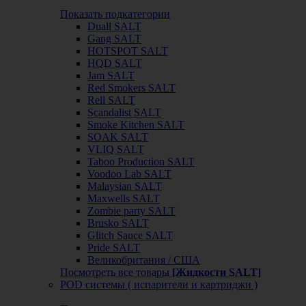
Показать подкатегории
Duall SALT
Gang SALT
HOTSPOT SALT
HQD SALT
Jam SALT
Red Smokers SALT
Rell SALT
Scandalist SALT
Smoke Kitchen SALT
SOAK SALT
VLIQ SALT
Taboo Production SALT
Voodoo Lab SALT
Malaysian SALT
Maxwells SALT
Zombie party SALT
Brusko SALT
Glitch Sauce SALT
Pride SALT
Великобритания / США
Посмотреть все товары
[Жидкости SALT]
POD системы ( испарители и картриджи )