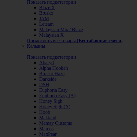
Показать подкатегории
Blaze X
Brusko
JAM
Leteam
Malaysian Mix / Blaze
Malaysian X
Посмотреть все товары
[Бестабачные смеси]
Кальяны
Показать подкатегории
Abaryd
Alpha Hookah
Brusko Haze
Darkside
DSH
Euphoria Easy
Euphoria Easy (А)
Honey Sigh
Honey Sigh (А)
Hoob
Maklaud
Mamay Customs
Marcos
MattPear