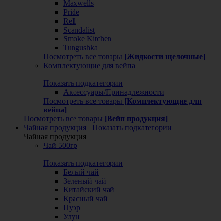
Maxwells
Pride
Rell
Scandalist
Smoke Kitchen
Tungushka
Посмотреть все товары
[Жидкости щелочные]
Комплектующие для вейпа
Показать подкатегории
Аксессуары/Принадлежности
Посмотреть все товары
[Комплектующие для
вейпа]
Посмотреть все товары
[Вейп продукция]
Чайная продукция
Показать подкатегории
Чайная продукция
Чай 500гр
Показать подкатегории
Белый чай
Зеленый чай
Китайский чай
Красный чай
Пуэр
Улун