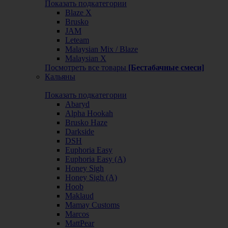
Показать подкатегории
Blaze X
Brusko
JAM
Leteam
Malaysian Mix / Blaze
Malaysian X
Посмотреть все товары
[Бестабачные смеси]
Кальяны
Показать подкатегории
Abaryd
Alpha Hookah
Brusko Haze
Darkside
DSH
Euphoria Easy
Euphoria Easy (А)
Honey Sigh
Honey Sigh (А)
Hoob
Maklaud
Mamay Customs
Marcos
MattPear