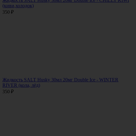
Жидкость SALT Husky 30мл 20мг Double Ice - CHILLY KIWI
(киви,холодок)
350
₽
Жидкость SALT Husky 30мл 20мг Double Ice - WINTER
RIVER (кола, лёд)
350
₽