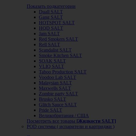
Показать подкатегории
Duall SALT
Gang SALT
HOTSPOT SALT
HQD SALT
Jam SALT
Red Smokers SALT
Rell SALT
Scandalist SALT
Smoke Kitchen SALT
SOAK SALT
VLIQ SALT
Taboo Production SALT
Voodoo Lab SALT
Malaysian SALT
Maxwells SALT
Zombie party SALT
Brusko SALT
Glitch Sauce SALT
Pride SALT
Великобритания / США
Посмотреть все товары
[Жидкости SALT]
POD системы ( испарители и картриджи )