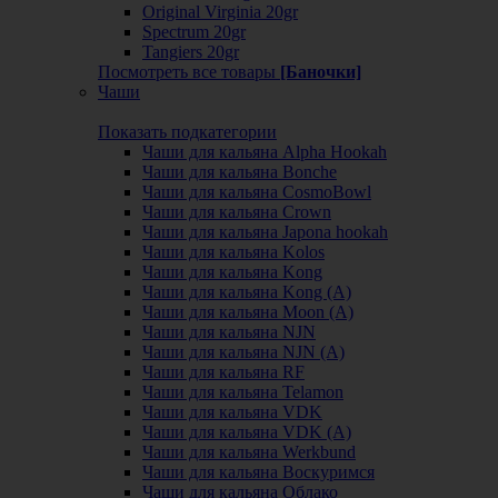
Original Virginia 20gr
Spectrum 20gr
Tangiers 20gr
Посмотреть все товары
[Баночки]
Чаши
Показать подкатегории
Чаши для кальяна Alpha Hookah
Чаши для кальяна Bonche
Чаши для кальяна CosmoBowl
Чаши для кальяна Crown
Чаши для кальяна Japona hookah
Чаши для кальяна Kolos
Чаши для кальяна Kong
Чаши для кальяна Kong (A)
Чаши для кальяна Moon (А)
Чаши для кальяна NJN
Чаши для кальяна NJN (А)
Чаши для кальяна RF
Чаши для кальяна Telamon
Чаши для кальяна VDK
Чаши для кальяна VDK (А)
Чаши для кальяна Werkbund
Чаши для кальяна Воскуримся
Чаши для кальяна Облако