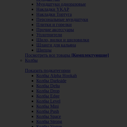
Мундштуки одноразовые
Накладки YKAP
Накладки Тортуга
Персональные мундштуки
Плитки и горелки
Прочие аксессуары
Уплотнители
Шило, вилки и шиловилки
Шланги для кальяна
Щипцы
Посмотреть все товары
[Комплектующие]
Колбы
Показать подкатегории
Колбы Alpha Hookah
Колбы Darkside
Колбы Delta
Колбы Drop
Колбы Edge
Колбы Level
Колбы Mini
Колбы Push
Колбы Space
Колбы Strong
Колбы Vogue