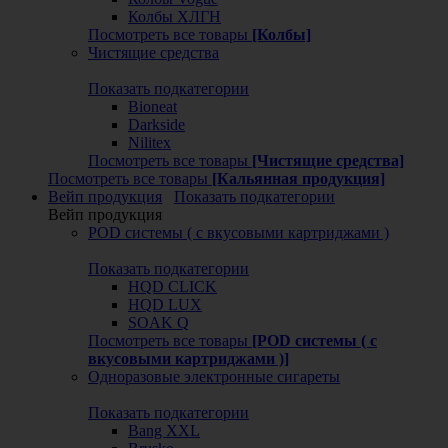
Колбы ХЛГН
Посмотреть все товары
[Колбы]
Чистящие средства
Показать подкатегории
Bioneat
Darkside
Nilitex
Посмотреть все товары
[Чистящие средства]
Посмотреть все товары
[Кальянная продукция]
Вейп продукция
Показать подкатегории
Вейп продукция
POD системы ( с вкусовыми картриджами )
Показать подкатегории
HQD CLICK
HQD LUX
SOAK Q
Посмотреть все товары
[POD системы ( с
вкусовыми картриджами )]
Одноразовые электронные сигареты
Показать подкатегории
Bang XXL