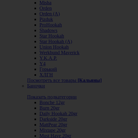
Misha
Orden
Orden (А)
Pizduk
ProHookah
Shadows
Star Hookah
Star Hookah (А)
Union Hookah
Werkbund Maverick
Y.K.A.P.
Y4
Горький
ХЛГН
Посмотреть все товары
[Кальяны]
Баночки
Показать подкатегории
Bonche 12gr
Burn 20gr
Daily Hookah 20gr
Darkside 20gr
MattPear 20gr
Mixtape 20gr
Must Have 20gr