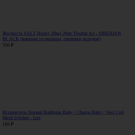
Жидкость SALT Husky 30мл 20мг Double Ice - SIBERIAN
BLACK (варенье из малины, ежевики,холодок)
350
₽
Испаритель Smoant Battlestar Baby / Charon Baby / Veer Coil
Mesh 0.6ohm - 1шт
169
₽