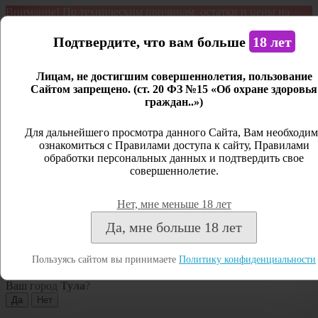
Внимание! По техническим причинам, остатки и цены на
продукцию могут отличаться с фактическим наличием. Сайт
является демонстрационным. Дистанционная продажа не
Подтвердите, что вам больше
18 лет
ведется.
Лицам, не достигшим совершеннолетия, пользование
Открыть сайдбар
Сайтом запрещено. (ст. 20 ФЗ №15 «Об охране здоровья
граждан..»)
Меню
Личный кабинет
Для дальнейшего просмотра данного Сайта, Вам необходим
ознакомиться с Правилами доступа к сайту, Правилами
Закрыть
обработки персональных данных и подтвердить свое
совершеннолетие.
Вход
Регистрация
Нет, мне меньше 18 лет
Поиск
Да, мне больше 18 лет
Посмотреть все результаты
Пользуясь сайтом вы принимаете
Политику конфиденциальности
Тула
Ваш город
Тула
?