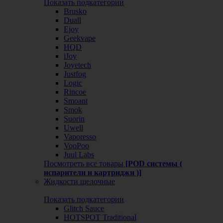
Показать подкатегории
Brusko
Duall
Ejoy
Geekvape
HQD
iJoy
Joyetech
Justfog
Logic
Rincoe
Smoant
Smok
Suorin
Uwell
Vaporesso
VooPoo
Juul Labs
Посмотреть все товары
[POD системы (
испарители и картриджи )]
Жидкости щелочные
Показать подкатегории
Glitch Sauce
HOTSPOT Traditional