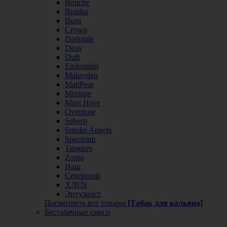
Bonche
Brusko
Burn
Crown
Darkside
Deus
Duft
Endorphin
Malaysian
MattPear
Mixtape
Must Have
Overdose
Sebero
Smoke Angels
Spectrum
Tangiers
Zomo
Наш
Северный
ХЛГN
Энтузиаст
Посмотреть все товары
[Табак для кальяна]
Бестабачные смеси