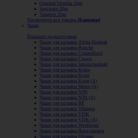
Original Virginia 20gr
Spectrum 20gr
Tangiers 20gr
Посмотреть все товары
[Баночки]
Чаши
Показать подкатегории
Чаши для кальяна Alpha Hookah
Чаши для кальяна Bonche
Чаши для кальяна CosmoBowl
Чаши для кальяна Crown
Чаши для кальяна Japona hookah
Чаши для кальяна Kolos
Чаши для кальяна Kong
Чаши для кальяна Kong (A)
Чаши для кальяна Moon (А)
Чаши для кальяна NJN
Чаши для кальяна NJN (А)
Чаши для кальяна RF
Чаши для кальяна Telamon
Чаши для кальяна VDK
Чаши для кальяна VDK (А)
Чаши для кальяна Werkbund
Чаши для кальяна Воскуримся
Чаши для кальяна Облако