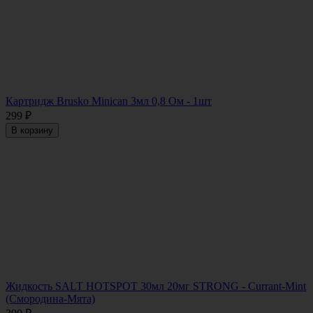
Картридж Brusko Minican 3мл 0,8 Oм - 1шт
299
₽
В корзину
Жидкость SALT HOTSPOT 30мл 20мг STRONG - Currant-Mint
(Смородина-Мята)