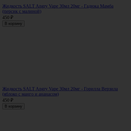
Жидкость SALT Angry Vape 30мл 20мг - Гадюка Мамба
(персик с малиной)
450
₽
В корзину
Жидкость SALT Angry Vape 30мл 20мг - Горилла Верзила
(яблоко с манго и ананасом)
450
₽
В корзину