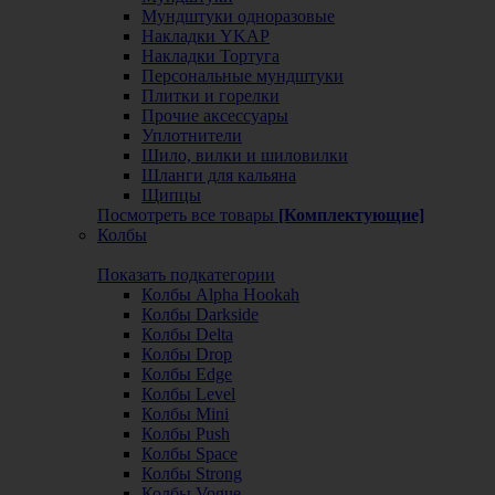
Мундштуки одноразовые
Накладки YKAP
Накладки Тортуга
Персональные мундштуки
Плитки и горелки
Прочие аксессуары
Уплотнители
Шило, вилки и шиловилки
Шланги для кальяна
Щипцы
Посмотреть все товары
[Комплектующие]
Колбы
Показать подкатегории
Колбы Alpha Hookah
Колбы Darkside
Колбы Delta
Колбы Drop
Колбы Edge
Колбы Level
Колбы Mini
Колбы Push
Колбы Space
Колбы Strong
Колбы Vogue