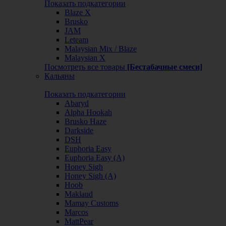
Показать подкатегории
Blaze X
Brusko
JAM
Leteam
Malaysian Mix / Blaze
Malaysian X
Посмотреть все товары
[Бестабачные смеси]
Кальяны
Показать подкатегории
Abaryd
Alpha Hookah
Brusko Haze
Darkside
DSH
Euphoria Easy
Euphoria Easy (А)
Honey Sigh
Honey Sigh (А)
Hoob
Maklaud
Mamay Customs
Marcos
MattPear