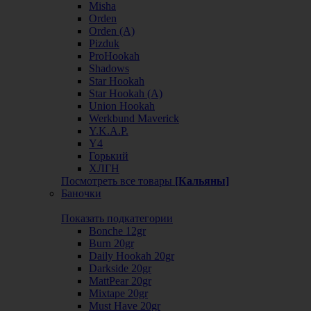
Misha
Orden
Orden (А)
Pizduk
ProHookah
Shadows
Star Hookah
Star Hookah (А)
Union Hookah
Werkbund Maverick
Y.K.A.P.
Y4
Горький
ХЛГН
Посмотреть все товары
[Кальяны]
Баночки
Показать подкатегории
Bonche 12gr
Burn 20gr
Daily Hookah 20gr
Darkside 20gr
MattPear 20gr
Mixtape 20gr
Must Have 20gr