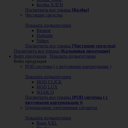
Колбы ХЛГН
Посмотреть все товары
[Колбы]
Чистящие средства
Показать подкатегории
Bioneat
Darkside
Nilitex
Посмотреть все товары
[Чистящие средства]
Посмотреть все товары
[Кальянная продукция]
Вейп продукция
Показать подкатегории
Вейп продукция
POD системы ( с вкусовыми картриджами )
Показать подкатегории
HQD CLICK
HQD LUX
SOAK Q
Посмотреть все товары
[POD системы ( с
вкусовыми картриджами )]
Одноразовые электронные сигареты
Показать подкатегории
Bang XXL