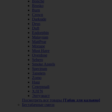
Bonche
Brusko
Burn
Crown
Darkside
Deus
Duft
Endorphin
Malaysian
MattPear
Mixtape
Must Have
Overdose
Sebero
Smoke Angels
Spectrum
Tangiers
Zomo
Наш
Северный
ХЛГN
Энтузиаст
Посмотреть все товары
[Табак для кальяна]
Бестабачные смеси