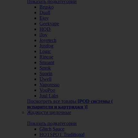
Показать подкатегории
Brusko
Duall
Ejoy
Geekvape
HQD
iJoy
Joyetech
Justfog
Logic
Rincoe
Smoant
Smok
Suorin
Uwell
Vaporesso
VooPoo
Juul Labs
Посмотреть все товары
[POD системы (
испарители и картриджи )]
Жидкости щелочные
Показать подкатегории
Glitch Sauce
HOTSPOT Traditional