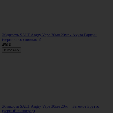
Жидкость SALT Angry Vape 30мл 20мг - Акула Гарпун
(черника со сливками)
450
₽
В корзину
Жидкость SALT Angry Vape 30мл 20мг - Бегемот Брутто
(черный виноград)