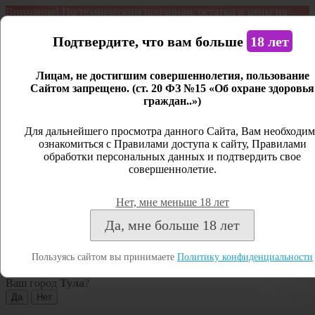
Внимание! По техническим причинам, остатки и цены на
продукцию могут отличаться с фактическим наличием. Сайт
является демонстрационным. Дистанционная продажа не
Подтвердите, что вам больше
18 лет
ведется.
Лицам, не достигшим совершеннолетия, пользование
Открыть сайдбар
Сайтом запрещено. (ст. 20 ФЗ №15 «Об охране здоровья
граждан..»)
Меню
Личный кабинет
Для дальнейшего просмотра данного Сайта, Вам необходим
ознакомиться с Правилами доступа к сайту, Правилами
Закрыть
обработки персональных данных и подтвердить свое
совершеннолетие.
Вход
Регистрация
Нет, мне меньше 18 лет
Поиск
Да, мне больше 18 лет
Посмотреть все результаты
Пользуясь сайтом вы принимаете
Политику конфиденциальности
Тула
Ваш город
Тула
?