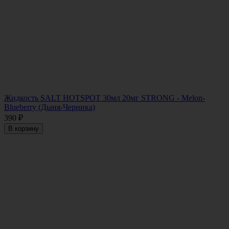
Жидкость SALT HOTSPOT 30мл 20мг STRONG - Melon-
Blueberry (Дыня-Черника)
390
₽
В корзину