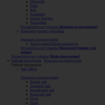
Maxwells
Pride
Rell
Scandalist
Smoke Kitchen
Tungushka
Посмотреть все товары
[Жидкости щелочные]
Комплектующие для вейпа
Показать подкатегории
Аксессуары/Принадлежности
Посмотреть все товары
[Комплектующие для
вейпа]
Посмотреть все товары
[Вейп продукция]
Чайная продукция
Показать подкатегории
Чайная продукция
Чай 500гр
Показать подкатегории
Белый чай
Зеленый чай
Китайский чай
Красный чай
Пуэр
Улун