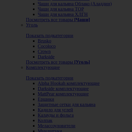
Чаши для кальяна Облако (Аладдин)
Чаши для кальяна ТОР
Чаши для кальяна ХЛГН
Посмотреть все товары
[Чаши]
Уголь
Показать подкатегории
Brusko
Cocoloco
Crown
Darkside
Посмотреть все товары
[Уголь]
Комплектующие
Показать подкатегории
Alpha Hookah комплектующие
Darkside комплектующие
MattPear комплектующие
Ершики
Защитные сетки для кальяна
Кадило для углей
Калауды и фольга
Колпак
Мелассоуловители
Мундштуки