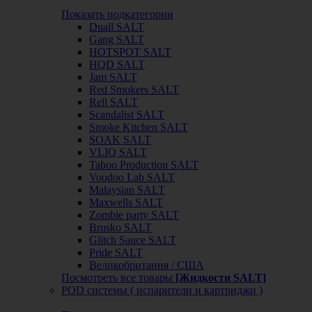
Показать подкатегории
Duall SALT
Gang SALT
HOTSPOT SALT
HQD SALT
Jam SALT
Red Smokers SALT
Rell SALT
Scandalist SALT
Smoke Kitchen SALT
SOAK SALT
VLIQ SALT
Taboo Production SALT
Voodoo Lab SALT
Malaysian SALT
Maxwells SALT
Zombie party SALT
Brusko SALT
Glitch Sauce SALT
Pride SALT
Великобритания / США
Посмотреть все товары
[Жидкости SALT]
POD системы ( испарители и картриджи )