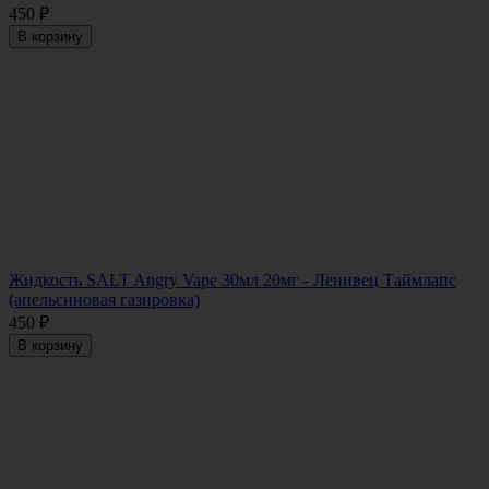
450
₽
В корзину
Жидкость SALT Angry Vape 30мл 20мг - Ленивец Таймлапс
(апельсиновая газировка)
450
₽
В корзину