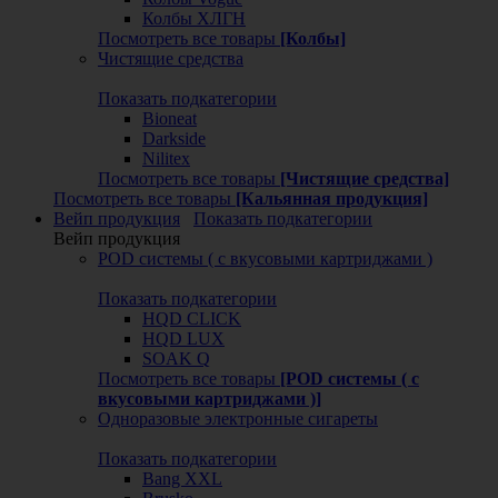
Колбы ХЛГН
Посмотреть все товары
[Колбы]
Чистящие средства
Показать подкатегории
Bioneat
Darkside
Nilitex
Посмотреть все товары
[Чистящие средства]
Посмотреть все товары
[Кальянная продукция]
Вейп продукция
Показать подкатегории
Вейп продукция
POD системы ( с вкусовыми картриджами )
Показать подкатегории
HQD CLICK
HQD LUX
SOAK Q
Посмотреть все товары
[POD системы ( с
вкусовыми картриджами )]
Одноразовые электронные сигареты
Показать подкатегории
Bang XXL