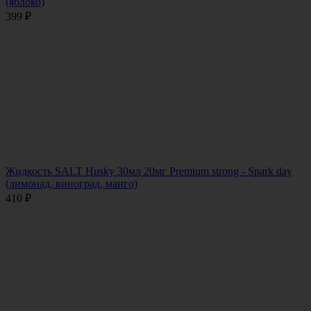
(яблоко)
399
₽
Жидкость SALT Husky 30мл 20мг Premium strong - Spark day
(лимонад, виноград, манго)
410
₽