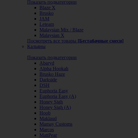
Показать подкатегории
Blaze X
Brusko
JAM
Leteam
Malaysian Mix / Blaze
Malaysian X
Посмотреть все товары
[Бестабачные смеси]
Кальяны
Показать подкатегории
Abaryd
Alpha Hookah
Brusko Haze
Darkside
DSH
Euphoria Easy
Euphoria Easy (А)
Honey Sigh
Honey Sigh (А)
Hoob
Maklaud
Mamay Customs
Marcos
MattPear