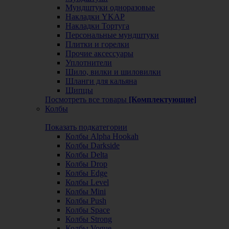
Мундштуки одноразовые
Накладки YKAP
Накладки Тортуга
Персональные мундштуки
Плитки и горелки
Прочие аксессуары
Уплотнители
Шило, вилки и шиловилки
Шланги для кальяна
Щипцы
Посмотреть все товары
[Комплектующие]
Колбы
Показать подкатегории
Колбы Alpha Hookah
Колбы Darkside
Колбы Delta
Колбы Drop
Колбы Edge
Колбы Level
Колбы Mini
Колбы Push
Колбы Space
Колбы Strong
Колбы Vogue