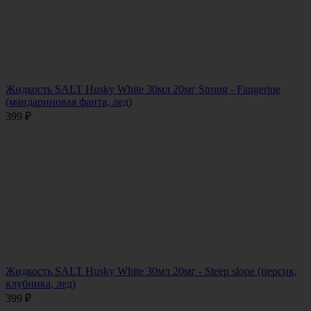
Жидкость SALT Husky White 30мл 20мг Strong - Fangerine
(мандариновая фанта, лед)
399
₽
Жидкость SALT Husky White 30мл 20мг - Steep slope (персик,
клубника, лед)
399
₽