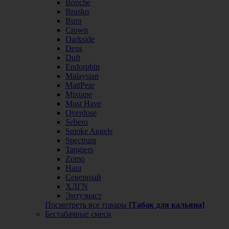
Bonche
Brusko
Burn
Crown
Darkside
Deus
Duft
Endorphin
Malaysian
MattPear
Mixtape
Must Have
Overdose
Sebero
Smoke Angels
Spectrum
Tangiers
Zomo
Наш
Северный
ХЛГN
Энтузиаст
Посмотреть все товары
[Табак для кальяна]
Бестабачные смеси