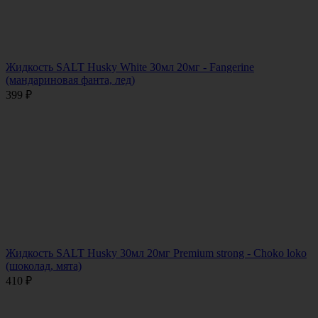
Жидкость SALT Husky White 30мл 20мг - Fangerine
(мандариновая фанта, лед)
399
₽
Жидкость SALT Husky 30мл 20мг Premium strong - Choko loko
(шоколад, мята)
410
₽