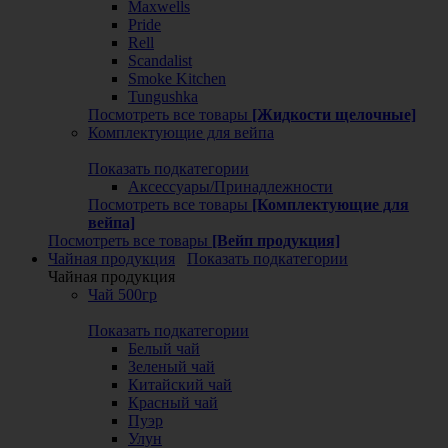
Maxwells
Pride
Rell
Scandalist
Smoke Kitchen
Tungushka
Посмотреть все товары
[Жидкости щелочные]
Комплектующие для вейпа
Показать подкатегории
Аксессуары/Принадлежности
Посмотреть все товары
[Комплектующие для
вейпа]
Посмотреть все товары
[Вейп продукция]
Чайная продукция
Показать подкатегории
Чайная продукция
Чай 500гр
Показать подкатегории
Белый чай
Зеленый чай
Китайский чай
Красный чай
Пуэр
Улун