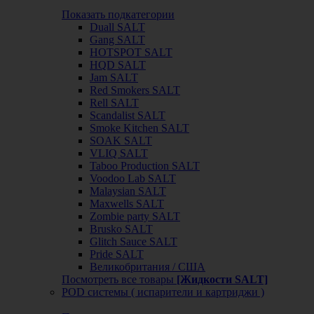
Показать подкатегории
Duall SALT
Gang SALT
HOTSPOT SALT
HQD SALT
Jam SALT
Red Smokers SALT
Rell SALT
Scandalist SALT
Smoke Kitchen SALT
SOAK SALT
VLIQ SALT
Taboo Production SALT
Voodoo Lab SALT
Malaysian SALT
Maxwells SALT
Zombie party SALT
Brusko SALT
Glitch Sauce SALT
Pride SALT
Великобритания / США
Посмотреть все товары
[Жидкости SALT]
POD системы ( испарители и картриджи )