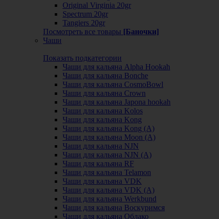
Original Virginia 20gr
Spectrum 20gr
Tangiers 20gr
Посмотреть все товары
[Баночки]
Чаши
Показать подкатегории
Чаши для кальяна Alpha Hookah
Чаши для кальяна Bonche
Чаши для кальяна CosmoBowl
Чаши для кальяна Crown
Чаши для кальяна Japona hookah
Чаши для кальяна Kolos
Чаши для кальяна Kong
Чаши для кальяна Kong (A)
Чаши для кальяна Moon (А)
Чаши для кальяна NJN
Чаши для кальяна NJN (А)
Чаши для кальяна RF
Чаши для кальяна Telamon
Чаши для кальяна VDK
Чаши для кальяна VDK (А)
Чаши для кальяна Werkbund
Чаши для кальяна Воскуримся
Чаши для кальяна Облако