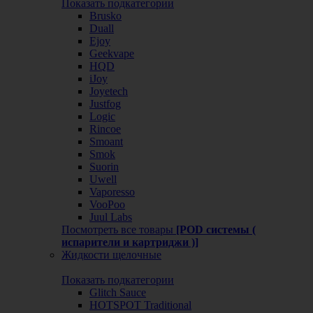
Показать подкатегории
Brusko
Duall
Ejoy
Geekvape
HQD
iJoy
Joyetech
Justfog
Logic
Rincoe
Smoant
Smok
Suorin
Uwell
Vaporesso
VooPoo
Juul Labs
Посмотреть все товары
[POD системы (
испарители и картриджи )]
Жидкости щелочные
Показать подкатегории
Glitch Sauce
HOTSPOT Traditional