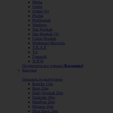
Misha
Orden
Orden (А)
Pizduk
ProHookah
Shadows
Star Hookah
Star Hookah (А)
Union Hookah
Werkbund Maverick
Y.K.A.P.
Y4
Горький
ХЛГН
Посмотреть все товары
[Кальяны]
Баночки
Показать подкатегории
Bonche 12gr
Burn 20gr
Daily Hookah 20gr
Darkside 20gr
MattPear 20gr
Mixtape 20gr
Must Have 20gr