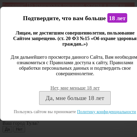
Внимание! По техническим причинам, остатки и цены на
продукцию могут отличаться с фактическим наличием. Сайт
является демонстрационным. Дистанционная продажа не
Подтвердите, что вам больше
18 лет
ведется.
Лицам, не достигшим совершеннолетия, пользование
Открыть сайдбар
Сайтом запрещено. (ст. 20 ФЗ №15 «Об охране здоровья
граждан..»)
Меню
Личный кабинет
Для дальнейшего просмотра данного Сайта, Вам необходим
ознакомиться с Правилами доступа к сайту, Правилами
Закрыть
обработки персональных данных и подтвердить свое
совершеннолетие.
Вход
Регистрация
Нет, мне меньше 18 лет
Поиск
Да, мне больше 18 лет
Посмотреть все результаты
Пользуясь сайтом вы принимаете
Политику конфиденциальности
Тула
Ваш город
Тула
?