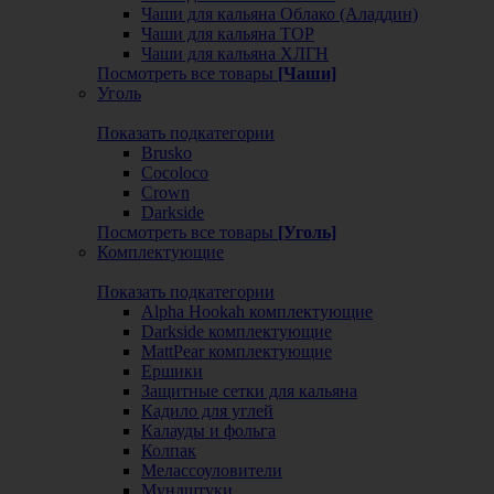
Чаши для кальяна Облако (Аладдин)
Чаши для кальяна ТОР
Чаши для кальяна ХЛГН
Посмотреть все товары
[Чаши]
Уголь
Показать подкатегории
Brusko
Cocoloco
Crown
Darkside
Посмотреть все товары
[Уголь]
Комплектующие
Показать подкатегории
Alpha Hookah комплектующие
Darkside комплектующие
MattPear комплектующие
Ершики
Защитные сетки для кальяна
Кадило для углей
Калауды и фольга
Колпак
Мелассоуловители
Мундштуки