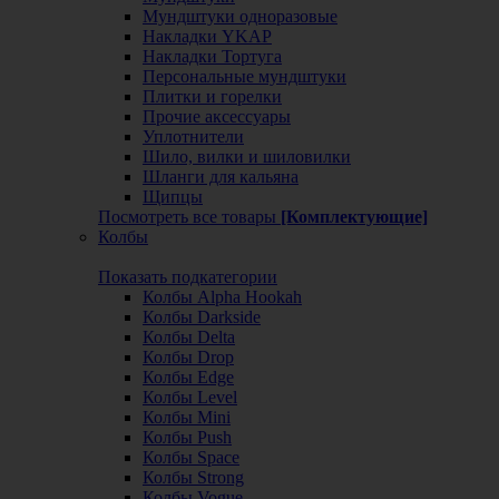
Мундштуки одноразовые
Накладки YKAP
Накладки Тортуга
Персональные мундштуки
Плитки и горелки
Прочие аксессуары
Уплотнители
Шило, вилки и шиловилки
Шланги для кальяна
Щипцы
Посмотреть все товары
[Комплектующие]
Колбы
Показать подкатегории
Колбы Alpha Hookah
Колбы Darkside
Колбы Delta
Колбы Drop
Колбы Edge
Колбы Level
Колбы Mini
Колбы Push
Колбы Space
Колбы Strong
Колбы Vogue