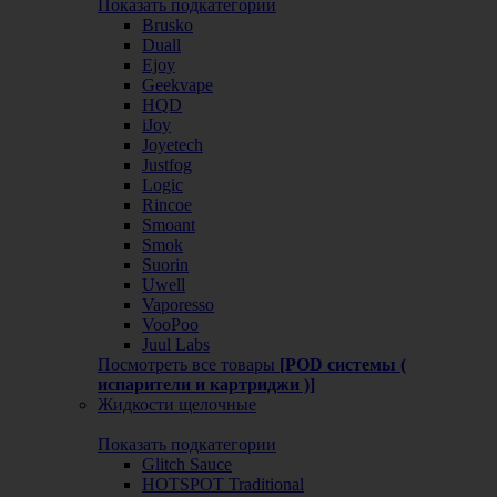
Показать подкатегории
Brusko
Duall
Ejoy
Geekvape
HQD
iJoy
Joyetech
Justfog
Logic
Rincoe
Smoant
Smok
Suorin
Uwell
Vaporesso
VooPoo
Juul Labs
Посмотреть все товары
[POD системы (
испарители и картриджи )]
Жидкости щелочные
Показать подкатегории
Glitch Sauce
HOTSPOT Traditional