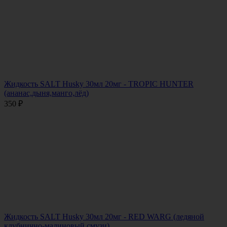
Жидкость SALT Husky 30мл 20мг - TROPIC HUNTER
(ананас,дыня,манго,лёд)
350
₽
Жидкость SALT Husky 30мл 20мг - RED WARG (ледяной
клубнично-малиновый смузи)