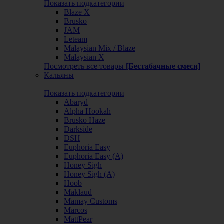
Показать подкатегории
Blaze X
Brusko
JAM
Leteam
Malaysian Mix / Blaze
Malaysian X
Посмотреть все товары
[Бестабачные смеси]
Кальяны
Показать подкатегории
Abaryd
Alpha Hookah
Brusko Haze
Darkside
DSH
Euphoria Easy
Euphoria Easy (А)
Honey Sigh
Honey Sigh (А)
Hoob
Maklaud
Mamay Customs
Marcos
MattPear