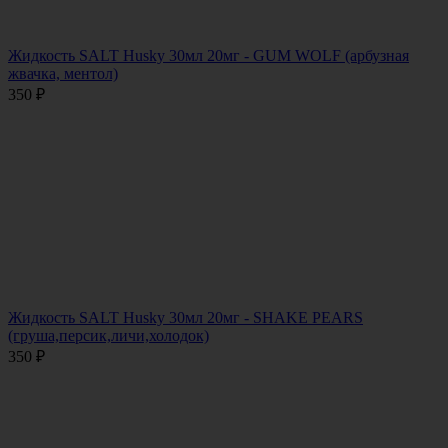
Жидкость SALT Husky 30мл 20мг - GUM WOLF (арбузная
жвачка, ментол)
350
₽
Жидкость SALT Husky 30мл 20мг - SHAKE PEARS
(груша,персик,личи,холодок)
350
₽