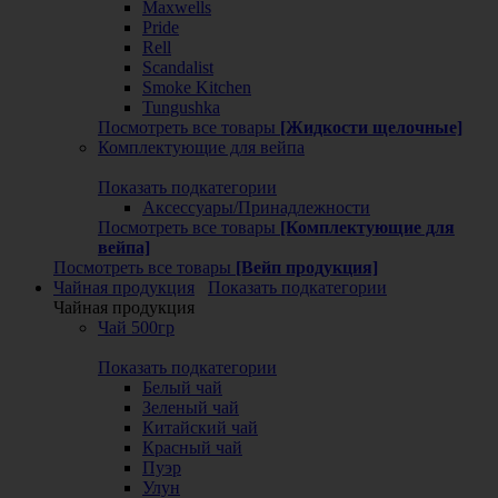
Maxwells
Pride
Rell
Scandalist
Smoke Kitchen
Tungushka
Посмотреть все товары
[Жидкости щелочные]
Комплектующие для вейпа
Показать подкатегории
Аксессуары/Принадлежности
Посмотреть все товары
[Комплектующие для
вейпа]
Посмотреть все товары
[Вейп продукция]
Чайная продукция
Показать подкатегории
Чайная продукция
Чай 500гр
Показать подкатегории
Белый чай
Зеленый чай
Китайский чай
Красный чай
Пуэр
Улун