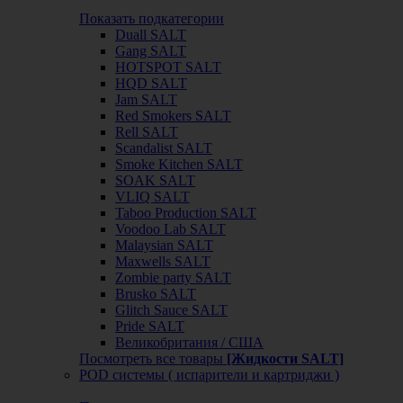
Показать подкатегории
Duall SALT
Gang SALT
HOTSPOT SALT
HQD SALT
Jam SALT
Red Smokers SALT
Rell SALT
Scandalist SALT
Smoke Kitchen SALT
SOAK SALT
VLIQ SALT
Taboo Production SALT
Voodoo Lab SALT
Malaysian SALT
Maxwells SALT
Zombie party SALT
Brusko SALT
Glitch Sauce SALT
Pride SALT
Великобритания / США
Посмотреть все товары
[Жидкости SALT]
POD системы ( испарители и картриджи )