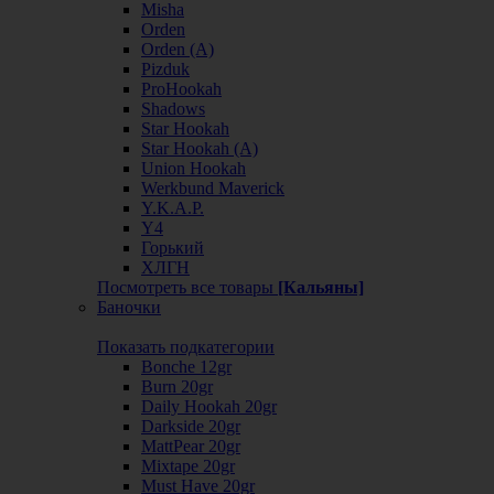
Misha
Orden
Orden (А)
Pizduk
ProHookah
Shadows
Star Hookah
Star Hookah (А)
Union Hookah
Werkbund Maverick
Y.K.A.P.
Y4
Горький
ХЛГН
Посмотреть все товары
[Кальяны]
Баночки
Показать подкатегории
Bonche 12gr
Burn 20gr
Daily Hookah 20gr
Darkside 20gr
MattPear 20gr
Mixtape 20gr
Must Have 20gr