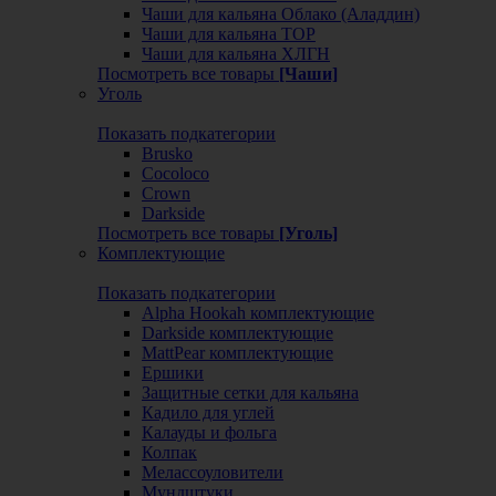
Чаши для кальяна Облако (Аладдин)
Чаши для кальяна ТОР
Чаши для кальяна ХЛГН
Посмотреть все товары
[Чаши]
Уголь
Показать подкатегории
Brusko
Cocoloco
Crown
Darkside
Посмотреть все товары
[Уголь]
Комплектующие
Показать подкатегории
Alpha Hookah комплектующие
Darkside комплектующие
MattPear комплектующие
Ершики
Защитные сетки для кальяна
Кадило для углей
Калауды и фольга
Колпак
Мелассоуловители
Мундштуки