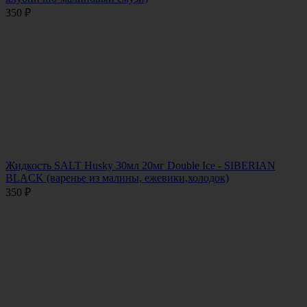
350
₽
Жидкость SALT Husky 30мл 20мг Double Ice - SIBERIAN
BLACK (варенье из малины, ежевики,холодок)
350
₽