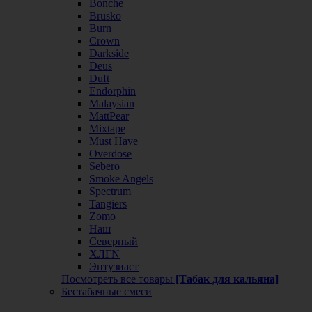
Bonche
Brusko
Burn
Crown
Darkside
Deus
Duft
Endorphin
Malaysian
MattPear
Mixtape
Must Have
Overdose
Sebero
Smoke Angels
Spectrum
Tangiers
Zomo
Наш
Северный
ХЛГN
Энтузиаст
Посмотреть все товары
[Табак для кальяна]
Бестабачные смеси