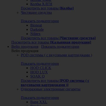
Колбы ХЛГН
Посмотреть все товары
[Колбы]
Чистящие средства
Показать подкатегории
Bioneat
Darkside
Nilitex
Посмотреть все товары
[Чистящие средства]
Посмотреть все товары
[Кальянная продукция]
Вейп продукция
Показать подкатегории
Вейп продукция
POD системы ( с вкусовыми картриджами )
Показать подкатегории
HQD CLICK
HQD LUX
SOAK Q
Посмотреть все товары
[POD системы ( с
вкусовыми картриджами )]
Одноразовые электронные сигареты
Показать подкатегории
Bang XXL