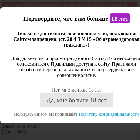
Внимание! По техническим причинам, остатки и цены на
продукцию могут отличаться с фактическим наличием. Сайт
является демонстрационным. Дистанционная продажа не
Подтвердите, что вам больше
18 лет
ведется.
Лицам, не достигшим совершеннолетия, пользование
Открыть сайдбар
Сайтом запрещено. (ст. 20 ФЗ №15 «Об охране здоровья
граждан..»)
Меню
Личный кабинет
Для дальнейшего просмотра данного Сайта, Вам необходим
ознакомиться с Правилами доступа к сайту, Правилами
Закрыть
обработки персональных данных и подтвердить свое
совершеннолетие.
Вход
Регистрация
Нет, мне меньше 18 лет
Поиск
Да, мне больше 18 лет
Посмотреть все результаты
Пользуясь сайтом вы принимаете
Политику конфиденциальности
Тула
Ваш город
Тула
?