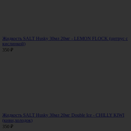
Жидкость SALT Husky 30мл 20мг - LEMON FLOCK (цитрус с
кислинкой)
350
₽
Жидкость SALT Husky 30мл 20мг Double Ice - CHILLY KIWI
(киви,холодок)
350
₽