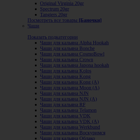
Original Virginia 20gr
Spectrum 20gr
Tangiers 20gr
Посмотреть все товары
[Баночки]
Чаши
Показать подкатегории
Чаши для кальяна Alpha Hookah
Чаши для кальяна Bonche
Чаши для кальяна CosmoBowl
Чаши для кальяна Crown
Чаши для кальяна Japona hookah
Чаши для кальяна Kolos
Чаши для кальяна Kong
Чаши для кальяна Kong (A)
Чаши для кальяна Moon (А)
Чаши для кальяна NJN
Чаши для кальяна NJN (А)
Чаши для кальяна RF
Чаши для кальяна Telamon
Чаши для кальяна VDK
Чаши для кальяна VDK (А)
Чаши для кальяна Werkbund
Чаши для кальяна Воскуримся
Чаши для кальяна Облако