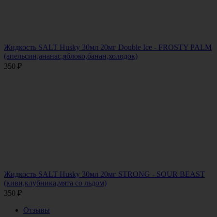
Жидкость SALT Husky 30мл 20мг Double Ice - FROSTY PALM
(апельсин,ананас,яблоко,банан,холодок)
350
₽
Жидкость SALT Husky 30мл 20мг STRONG - SOUR BEAST
(киви,клубника,мята со льдом)
350
₽
Отзывы