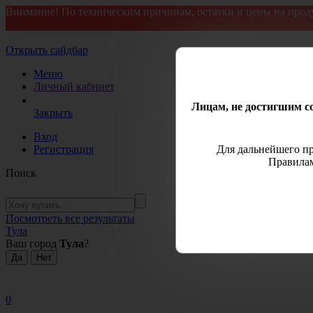
Внимание! По техническим причинам, остатки и цены на прод
Открыть сайдбар
Меню
Личный кабинет
Лицам, не достигшим со
Закрыть
Вход
Регистрация
Для дальнейшего пр
Правилам
Поиск
Посмотреть все результаты
Тула
Ваш город
Тула
?
0