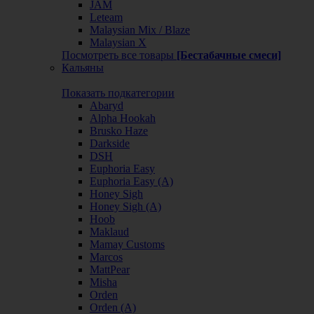
JAM
Leteam
Malaysian Mix / Blaze
Malaysian X
Посмотреть все товары
[Бестабачные смеси]
Кальяны
Показать подкатегории
Abaryd
Alpha Hookah
Brusko Haze
Darkside
DSH
Euphoria Easy
Euphoria Easy (А)
Honey Sigh
Honey Sigh (А)
Hoob
Maklaud
Mamay Customs
Marcos
MattPear
Misha
Orden
Orden (А)