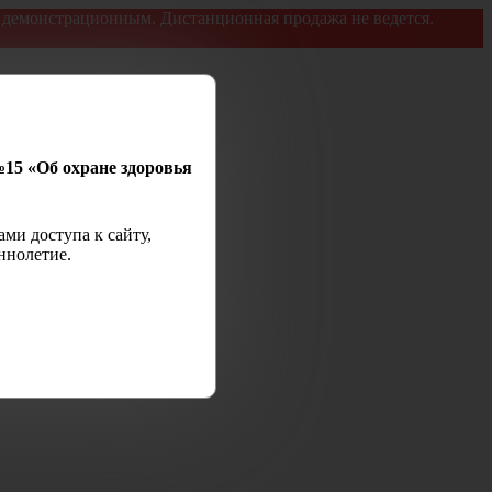
я демонстрационным. Дистанционная продажа не ведется.
№15 «Об охране здоровья
ми доступа к сайту,
ннолетие.