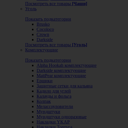
Посмотреть все товары
[Чаши]
Уголь
Показать подкатегории
Brusko
Cocoloco
Crown
Darkside
Посмотреть все товары
[Уголь]
Комплектующие
Показать подкатегории
Alpha Hookah комплектующие
Darkside комплектующие
MattPear комплектующие
Ершики
Защитные сетки для кальяна
Кадило для углей
Калауды и фольга
Колпак
Мелассоуловители
Мундштуки
Мундштуки одноразовые
Накладки YKAP
Накладки Тортуга