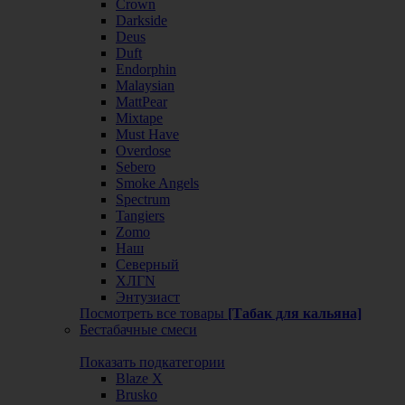
Crown
Darkside
Deus
Duft
Endorphin
Malaysian
MattPear
Mixtape
Must Have
Overdose
Sebero
Smoke Angels
Spectrum
Tangiers
Zomo
Наш
Северный
ХЛГN
Энтузиаст
Посмотреть все товары
[Табак для кальяна]
Бестабачные смеси
Показать подкатегории
Blaze X
Brusko