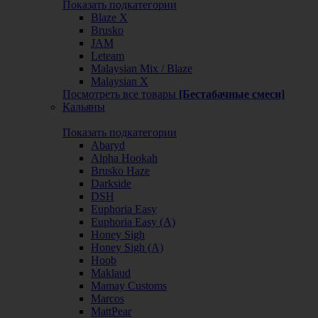
Показать подкатегории
Blaze X
Brusko
JAM
Leteam
Malaysian Mix / Blaze
Malaysian X
Посмотреть все товары
[Бестабачные смеси]
Кальяны
Показать подкатегории
Abaryd
Alpha Hookah
Brusko Haze
Darkside
DSH
Euphoria Easy
Euphoria Easy (А)
Honey Sigh
Honey Sigh (А)
Hoob
Maklaud
Mamay Customs
Marcos
MattPear