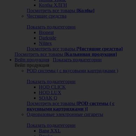
Колбы ХЛГН
Посмотреть все товары
[Колбы]
Чистящие средства
Показать подкатегории
Bioneat
Darkside
Nilitex
Посмотреть все товары
[Чистящие средства]
Посмотреть все товары
[Кальянная продукция]
Вейп продукция
Показать подкатегории
Вейп продукция
POD системы ( с вкусовыми картриджами )
Показать подкатегории
HQD CLICK
HQD LUX
SOAK Q
Посмотреть все товары
[POD системы ( с
вкусовыми картриджами )]
Одноразовые электронные сигареты
Показать подкатегории
Bang XXL