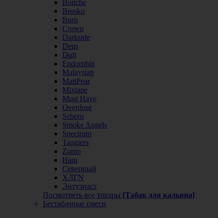
Bonche
Brusko
Burn
Crown
Darkside
Deus
Duft
Endorphin
Malaysian
MattPear
Mixtape
Must Have
Overdose
Sebero
Smoke Angels
Spectrum
Tangiers
Zomo
Наш
Северный
ХЛГN
Энтузиаст
Посмотреть все товары
[Табак для кальяна]
Бестабачные смеси