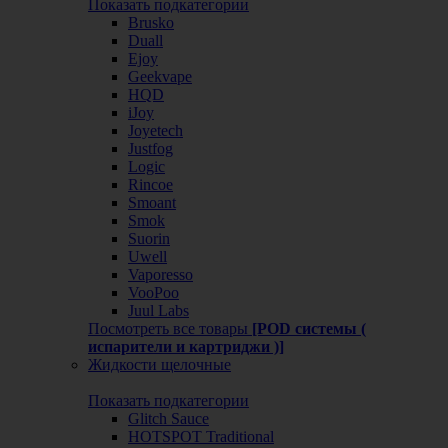
Показать подкатегории
Brusko
Duall
Ejoy
Geekvape
HQD
iJoy
Joyetech
Justfog
Logic
Rincoe
Smoant
Smok
Suorin
Uwell
Vaporesso
VooPoo
Juul Labs
Посмотреть все товары
[POD системы (
испарители и картриджи )]
Жидкости щелочные
Показать подкатегории
Glitch Sauce
HOTSPOT Traditional