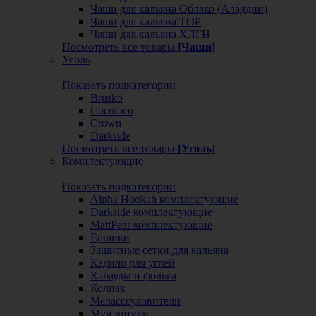
Чаши для кальяна Облако (Аладдин)
Чаши для кальяна ТОР
Чаши для кальяна ХЛГН
Посмотреть все товары
[Чаши]
Уголь
Показать подкатегории
Brusko
Cocoloco
Crown
Darkside
Посмотреть все товары
[Уголь]
Комплектующие
Показать подкатегории
Alpha Hookah комплектующие
Darkside комплектующие
MattPear комплектующие
Ершики
Защитные сетки для кальяна
Кадило для углей
Калауды и фольга
Колпак
Мелассоуловители
Мундштуки