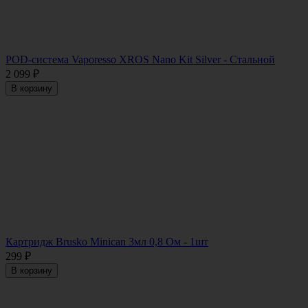
POD-система Vaporesso XROS Nano Kit Silver - Стальной
2 099
₽
В корзину
Картридж Brusko Minican 3мл 0,8 Oм - 1шт
299
₽
В корзину