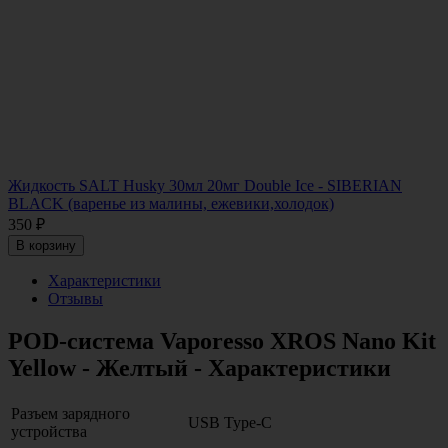
Жидкость SALT Husky 30мл 20мг Double Ice - SIBERIAN
BLACK (варенье из малины, ежевики,холодок)
350
₽
В корзину
Характеристики
Отзывы
POD-система Vaporesso XROS Nano Kit
Yellow - Желтый - Характеристики
Разъем зарядного
USB Type-C
устройства