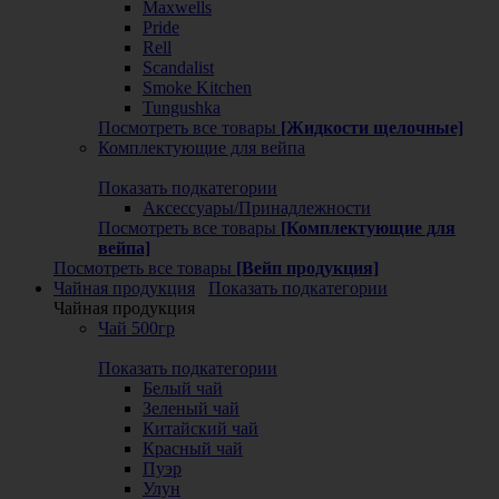
Maxwells
Pride
Rell
Scandalist
Smoke Kitchen
Tungushka
Посмотреть все товары
[Жидкости щелочные]
Комплектующие для вейпа
Показать подкатегории
Аксессуары/Принадлежности
Посмотреть все товары
[Комплектующие для
вейпа]
Посмотреть все товары
[Вейп продукция]
Чайная продукция
Показать подкатегории
Чайная продукция
Чай 500гр
Показать подкатегории
Белый чай
Зеленый чай
Китайский чай
Красный чай
Пуэр
Улун