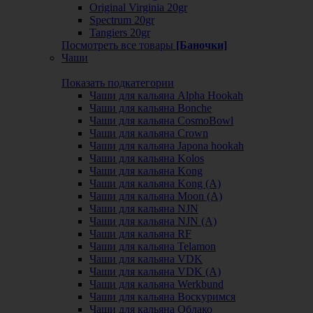
Original Virginia 20gr
Spectrum 20gr
Tangiers 20gr
Посмотреть все товары
[Баночки]
Чаши
Показать подкатегории
Чаши для кальяна Alpha Hookah
Чаши для кальяна Bonche
Чаши для кальяна CosmoBowl
Чаши для кальяна Crown
Чаши для кальяна Japona hookah
Чаши для кальяна Kolos
Чаши для кальяна Kong
Чаши для кальяна Kong (A)
Чаши для кальяна Moon (А)
Чаши для кальяна NJN
Чаши для кальяна NJN (А)
Чаши для кальяна RF
Чаши для кальяна Telamon
Чаши для кальяна VDK
Чаши для кальяна VDK (А)
Чаши для кальяна Werkbund
Чаши для кальяна Воскуримся
Чаши для кальяна Облако