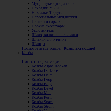
Мундштуки одноразовые
Накладки YKAP
Накладки Тортуга
Персональные мундштуки
Плитки и горелки
Прочие аксессуары
Уплотнители
Шило, вилки и шиловилки
Шланги для кальяна
Щипцы
Посмотреть все товары
[Комплектующие]
Колбы
Показать подкатегории
Колбы Alpha Hookah
Колбы Darkside
Колбы Delta
Колбы Drop
Колбы Edge
Колбы Level
Колбы Mini
Колбы Push
Колбы Space
Колбы Strong
Колбы Vogue