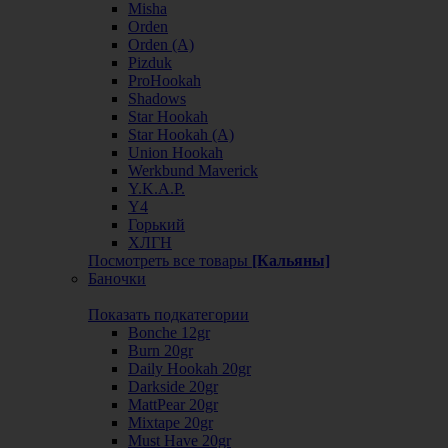
Misha
Orden
Orden (А)
Pizduk
ProHookah
Shadows
Star Hookah
Star Hookah (А)
Union Hookah
Werkbund Maverick
Y.K.A.P.
Y4
Горький
ХЛГН
Посмотреть все товары
[Кальяны]
Баночки
Показать подкатегории
Bonche 12gr
Burn 20gr
Daily Hookah 20gr
Darkside 20gr
MattPear 20gr
Mixtape 20gr
Must Have 20gr