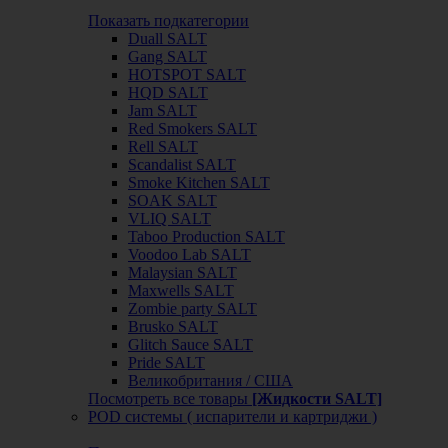
Показать подкатегории
Duall SALT
Gang SALT
HOTSPOT SALT
HQD SALT
Jam SALT
Red Smokers SALT
Rell SALT
Scandalist SALT
Smoke Kitchen SALT
SOAK SALT
VLIQ SALT
Taboo Production SALT
Voodoo Lab SALT
Malaysian SALT
Maxwells SALT
Zombie party SALT
Brusko SALT
Glitch Sauce SALT
Pride SALT
Великобритания / США
Посмотреть все товары
[Жидкости SALT]
POD системы ( испарители и картриджи )