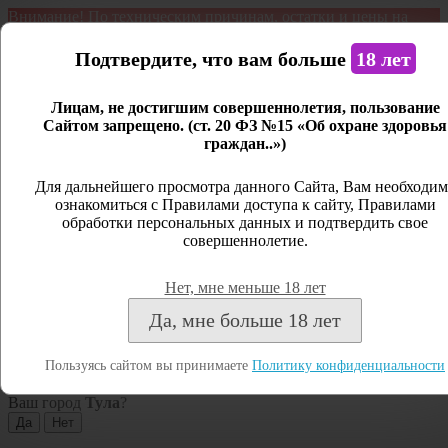
Внимание! По техническим причинам, остатки и цены на
продукцию могут отличаться с фактическим наличием. Сайт
является демонстрационным. Дистанционная продажа не
Подтвердите, что вам больше
18 лет
ведется.
Лицам, не достигшим совершеннолетия, пользование
Открыть сайдбар
Сайтом запрещено. (ст. 20 ФЗ №15 «Об охране здоровья
граждан..»)
Меню
Личный кабинет
Для дальнейшего просмотра данного Сайта, Вам необходим
ознакомиться с Правилами доступа к сайту, Правилами
Закрыть
обработки персональных данных и подтвердить свое
совершеннолетие.
Вход
Регистрация
Нет, мне меньше 18 лет
Поиск
Да, мне больше 18 лет
Посмотреть все результаты
Пользуясь сайтом вы принимаете
Политику конфиденциальности
Тула
Ваш город
Тула
?