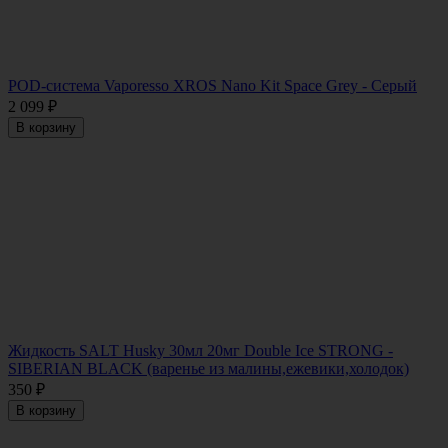
POD-система Vaporesso XROS Nano Kit Space Grey - Серый
2 099
₽
В корзину
Жидкость SALT Husky 30мл 20мг Double Ice STRONG -
SIBERIAN BLACK (варенье из малины,ежевики,холодок)
350
₽
В корзину