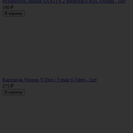
Испаритель Smoant SANTI S-2 Mesh/RBA RDL 0.6ohm - 1шт
180
₽
В корзину
Картридж Voopoo V.Thru / Vmate 0.7ohm - 1шт
275
₽
В корзину