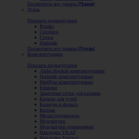
Посмотреть все товары
[Чаши]
Уголь
Показать подкатегории
Brusko
Cocoloco
Crown
Darkside
Посмотреть все товары
[Уголь]
Комплектующие
Показать подкатегории
Alpha Hookah комплектующие
Darkside комплектующие
MattPear комплектующие
Ершики
Защитные сетки для кальяна
Кадило для углей
Калауды и фольга
Колпак
Мелассоуловители
Мундштуки
Мундштуки одноразовые
Накладки YKAP
Накладки Тортуга