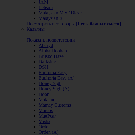
JAM
Leteam
Malaysian Mix / Blaze
Malaysian X
Посмотреть все товары
[Бестабачные смеси]
Кальяны
Показать подкатегории
Abaryd
Alpha Hookah
Brusko Haze
Darkside
DSH
Euphoria Easy
Euphoria Easy (А)
Honey Sigh
Honey Sigh (А)
Hoob
Maklaud
Mamay Customs
Marcos
MattPear
Misha
Orden
Orden (А)