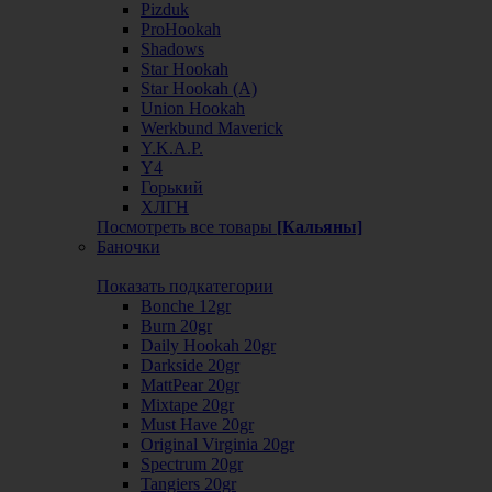
Pizduk
ProHookah
Shadows
Star Hookah
Star Hookah (А)
Union Hookah
Werkbund Maverick
Y.K.A.P.
Y4
Горький
ХЛГН
Посмотреть все товары
[Кальяны]
Баночки
Показать подкатегории
Bonche 12gr
Burn 20gr
Daily Hookah 20gr
Darkside 20gr
MattPear 20gr
Mixtape 20gr
Must Have 20gr
Original Virginia 20gr
Spectrum 20gr
Tangiers 20gr