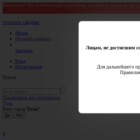
Внимание! По техническим причинам, остатки и цены на прод
Открыть сайдбар
Меню
Личный кабинет
Лицам, не достигшим со
Закрыть
Вход
Регистрация
Для дальнейшего пр
Правилам
Поиск
Посмотреть все результаты
Тула
Ваш город
Тула
?
0