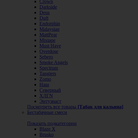
Crown
Darkside
Deus
Duft
Endorphin
Malaysian
MattPear
Mixtape
Must Have
Overdose
Sebero
Smoke Angels
Spectrum
Tangiers
Zomo
Наш
Северный
ХЛГN
Энтузиаст
Посмотреть все товары
[Табак для кальяна]
Бестабачные смеси
Показать подкатегории
Blaze X
Brusko