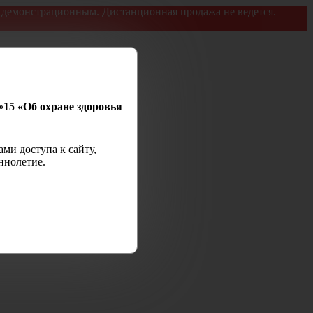
я демонстрационным. Дистанционная продажа не ведется.
№15 «Об охране здоровья
ми доступа к сайту,
ннолетие.