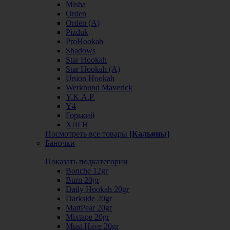
Misha
Orden
Orden (А)
Pizduk
ProHookah
Shadows
Star Hookah
Star Hookah (А)
Union Hookah
Werkbund Maverick
Y.K.A.P.
Y4
Горький
ХЛГН
Посмотреть все товары
[Кальяны]
Баночки
Показать подкатегории
Bonche 12gr
Burn 20gr
Daily Hookah 20gr
Darkside 20gr
MattPear 20gr
Mixtape 20gr
Must Have 20gr