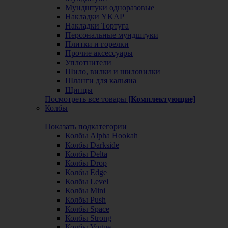
Мундштуки одноразовые
Накладки YKAP
Накладки Тортуга
Персональные мундштуки
Плитки и горелки
Прочие аксессуары
Уплотнители
Шило, вилки и шиловилки
Шланги для кальяна
Щипцы
Посмотреть все товары
[Комплектующие]
Колбы
Показать подкатегории
Колбы Alpha Hookah
Колбы Darkside
Колбы Delta
Колбы Drop
Колбы Edge
Колбы Level
Колбы Mini
Колбы Push
Колбы Space
Колбы Strong
Колбы Vogue