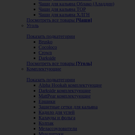
Чаши для кальяна Облако (Аладдин)
Чаши для кальяна ТОР
Чаши для кальяна ХЛГН
Посмотреть все товары
[Чаши]
Уголь
Показать подкатегории
Brusko
Cocoloco
Crown
Darkside
Посмотреть все товары
[Уголь]
Комплектующие
Показать подкатегории
Alpha Hookah комплектующие
Darkside комплектующие
MattPear комплектующие
Ершики
Защитные сетки для кальяна
Кадило для углей
Калауды и фольга
Колпак
Мелассоуловители
Мундштуки