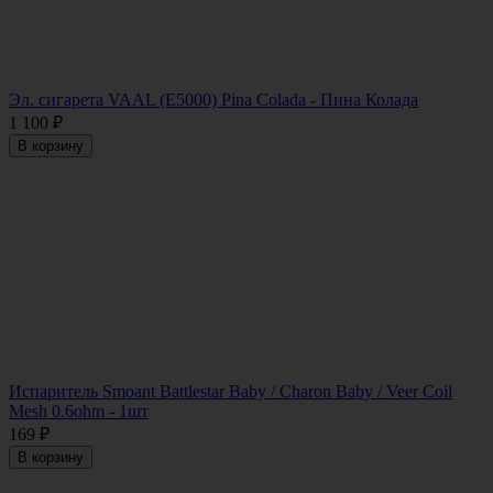
Эл. сигарета VAAL (E5000) Pina Colada - Пина Колада
1 100
₽
В корзину
Испаритель Smoant Battlestar Baby / Charon Baby / Veer Coil
Mesh 0.6ohm - 1шт
169
₽
В корзину