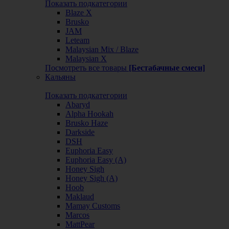
Показать подкатегории
Blaze X
Brusko
JAM
Leteam
Malaysian Mix / Blaze
Malaysian X
Посмотреть все товары
[Бестабачные смеси]
Кальяны
Показать подкатегории
Abaryd
Alpha Hookah
Brusko Haze
Darkside
DSH
Euphoria Easy
Euphoria Easy (А)
Honey Sigh
Honey Sigh (А)
Hoob
Maklaud
Mamay Customs
Marcos
MattPear