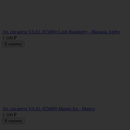
Эл. сигарета VAAL (E5000) Lush Raspberry - Малина Арбуз
1 100
₽
В корзину
Эл. сигарета VAAL (E5000) Mango Ice - Манго
1 100
₽
В корзину