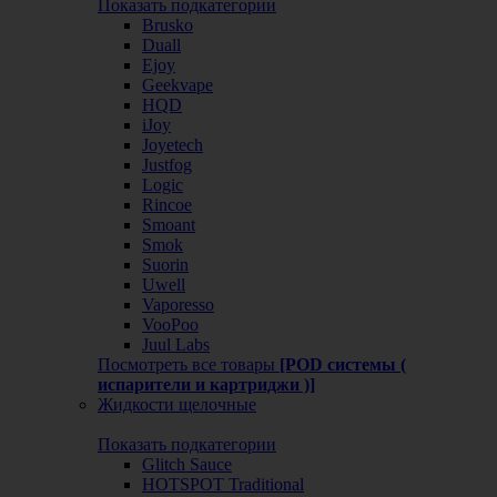
Показать подкатегории
Brusko
Duall
Ejoy
Geekvape
HQD
iJoy
Joyetech
Justfog
Logic
Rincoe
Smoant
Smok
Suorin
Uwell
Vaporesso
VooPoo
Juul Labs
Посмотреть все товары
[POD системы (
испарители и картриджи )]
Жидкости щелочные
Показать подкатегории
Glitch Sauce
HOTSPOT Traditional