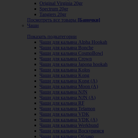
Original Virginia 20gr
Spectrum 20gr
Tangiers 20gr
Посмотреть все товары
[Баночки]
Чаши
Показать подкатегории
Чаши для кальяна Alpha Hookah
Чаши для кальяна Bonche
Чаши для кальяна CosmoBowl
Чаши для кальяна Crown
Чаши для кальяна Japona hookah
Чаши для кальяна Kolos
Чаши для кальяна Kong
Чаши для кальяна Kong (A)
Чаши для кальяна Moon (А)
Чаши для кальяна NJN
Чаши для кальяна NJN (А)
Чаши для кальяна RF
Чаши для кальяна Telamon
Чаши для кальяна VDK
Чаши для кальяна VDK (А)
Чаши для кальяна Werkbund
Чаши для кальяна Воскуримся
Чаши для кальяна Облако