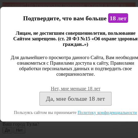
Внимание! По техническим причинам, остатки и цены на
продукцию могут отличаться с фактическим наличием. Сайт
является демонстрационным. Дистанционная продажа не
Подтвердите, что вам больше
18 лет
ведется.
Лицам, не достигшим совершеннолетия, пользование
Открыть сайдбар
Сайтом запрещено. (ст. 20 ФЗ №15 «Об охране здоровья
граждан..»)
Меню
Личный кабинет
Для дальнейшего просмотра данного Сайта, Вам необходим
ознакомиться с Правилами доступа к сайту, Правилами
Закрыть
обработки персональных данных и подтвердить свое
совершеннолетие.
Вход
Регистрация
Нет, мне меньше 18 лет
Поиск
Да, мне больше 18 лет
Посмотреть все результаты
Пользуясь сайтом вы принимаете
Политику конфиденциальности
Тула
Ваш город
Тула
?