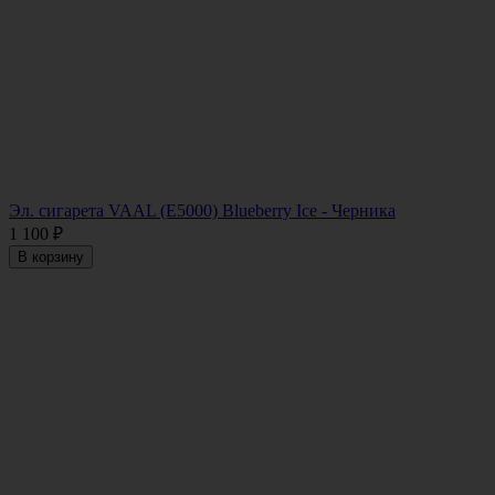
Эл. сигарета VAAL (E5000) Blueberry Ice - Черника
1 100
₽
В корзину