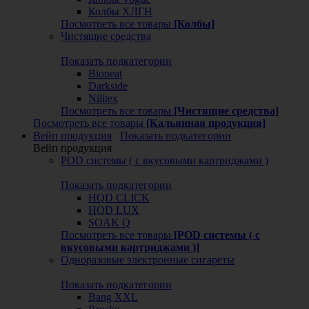
Колбы ХЛГН
Посмотреть все товары
[Колбы]
Чистящие средства
Показать подкатегории
Bioneat
Darkside
Nilitex
Посмотреть все товары
[Чистящие средства]
Посмотреть все товары
[Кальянная продукция]
Вейп продукция
Показать подкатегории
Вейп продукция
POD системы ( с вкусовыми картриджами )
Показать подкатегории
HQD CLICK
HQD LUX
SOAK Q
Посмотреть все товары
[POD системы ( с
вкусовыми картриджами )]
Одноразовые электронные сигареты
Показать подкатегории
Bang XXL