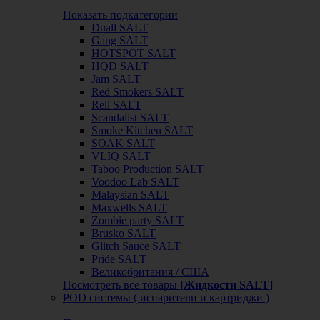
Показать подкатегории
Duall SALT
Gang SALT
HOTSPOT SALT
HQD SALT
Jam SALT
Red Smokers SALT
Rell SALT
Scandalist SALT
Smoke Kitchen SALT
SOAK SALT
VLIQ SALT
Taboo Production SALT
Voodoo Lab SALT
Malaysian SALT
Maxwells SALT
Zombie party SALT
Brusko SALT
Glitch Sauce SALT
Pride SALT
Великобритания / США
Посмотреть все товары
[Жидкости SALT]
POD системы ( испарители и картриджи )