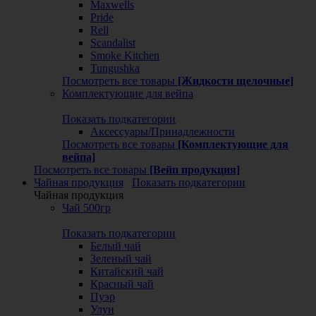
Maxwells
Pride
Rell
Scandalist
Smoke Kitchen
Tungushka
Посмотреть все товары
[Жидкости щелочные]
Комплектующие для вейпа
Показать подкатегории
Аксессуары/Принадлежности
Посмотреть все товары
[Комплектующие для
вейпа]
Посмотреть все товары
[Вейп продукция]
Чайная продукция
Показать подкатегории
Чайная продукция
Чай 500гр
Показать подкатегории
Белый чай
Зеленый чай
Китайский чай
Красный чай
Пуэр
Улун