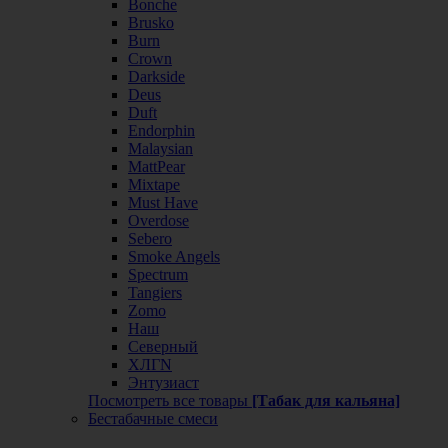
Bonche
Brusko
Burn
Crown
Darkside
Deus
Duft
Endorphin
Malaysian
MattPear
Mixtape
Must Have
Overdose
Sebero
Smoke Angels
Spectrum
Tangiers
Zomo
Наш
Северный
ХЛГN
Энтузиаст
Посмотреть все товары
[Табак для кальяна]
Бестабачные смеси