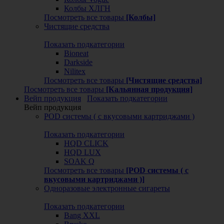
Колбы ХЛГН
Посмотреть все товары
[Колбы]
Чистящие средства
Показать подкатегории
Bioneat
Darkside
Nilitex
Посмотреть все товары
[Чистящие средства]
Посмотреть все товары
[Кальянная продукция]
Вейп продукция
Показать подкатегории
Вейп продукция
POD системы ( с вкусовыми картриджами )
Показать подкатегории
HQD CLICK
HQD LUX
SOAK Q
Посмотреть все товары
[POD системы ( с
вкусовыми картриджами )]
Одноразовые электронные сигареты
Показать подкатегории
Bang XXL