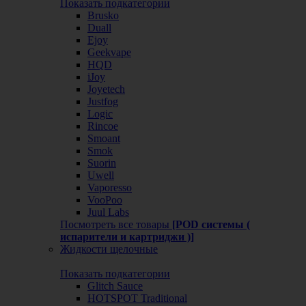
Показать подкатегории
Brusko
Duall
Ejoy
Geekvape
HQD
iJoy
Joyetech
Justfog
Logic
Rincoe
Smoant
Smok
Suorin
Uwell
Vaporesso
VooPoo
Juul Labs
Посмотреть все товары
[POD системы (
испарители и картриджи )]
Жидкости щелочные
Показать подкатегории
Glitch Sauce
HOTSPOT Traditional