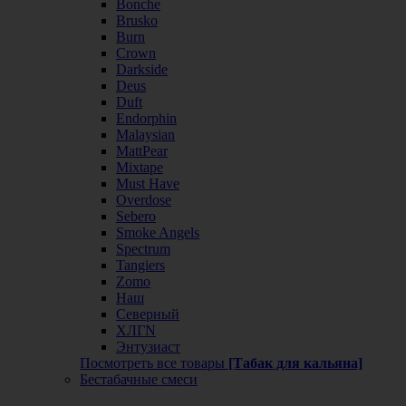
Bonche
Brusko
Burn
Crown
Darkside
Deus
Duft
Endorphin
Malaysian
MattPear
Mixtape
Must Have
Overdose
Sebero
Smoke Angels
Spectrum
Tangiers
Zomo
Наш
Северный
ХЛГN
Энтузиаст
Посмотреть все товары
[Табак для кальяна]
Бестабачные смеси