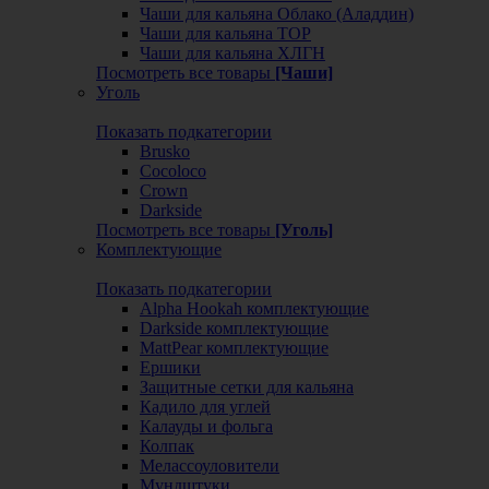
Чаши для кальяна Облако (Аладдин)
Чаши для кальяна ТОР
Чаши для кальяна ХЛГН
Посмотреть все товары
[Чаши]
Уголь
Показать подкатегории
Brusko
Cocoloco
Crown
Darkside
Посмотреть все товары
[Уголь]
Комплектующие
Показать подкатегории
Alpha Hookah комплектующие
Darkside комплектующие
MattPear комплектующие
Ершики
Защитные сетки для кальяна
Кадило для углей
Калауды и фольга
Колпак
Мелассоуловители
Мундштуки