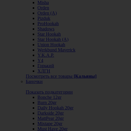
Misha
Orden
Orden (А)
Pizduk
ProHookah
Shadows
Star Hookah
Star Hookah (А)
Union Hookah
Werkbund Maverick
Y.K.A.P.
Y4
Горький
ХЛГН
Посмотреть все товары
[Кальяны]
Баночки
Показать подкатегории
Bonche 12gr
Burn 20gr
Daily Hookah 20gr
Darkside 20gr
MattPear 20gr
Mixtape 20gr
Must Have 20gr