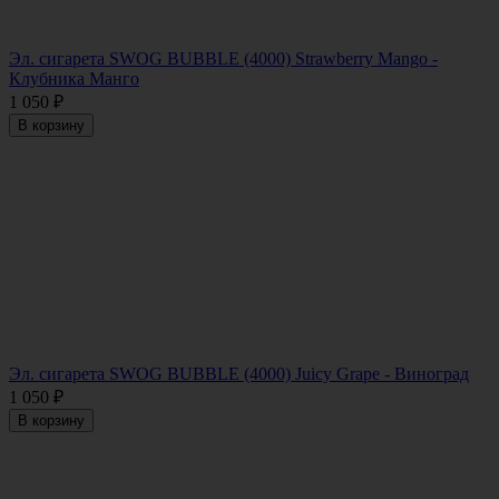
Эл. сигарета SWOG BUBBLE (4000) Strawberry Mango -
Клубника Манго
1 050
₽
В корзину
Эл. сигарета SWOG BUBBLE (4000) Juicy Grape - Виноград
1 050
₽
В корзину