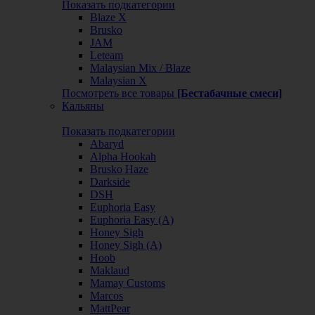
Показать подкатегории
Blaze X
Brusko
JAM
Leteam
Malaysian Mix / Blaze
Malaysian X
Посмотреть все товары
[Бестабачные смеси]
Кальяны
Показать подкатегории
Abaryd
Alpha Hookah
Brusko Haze
Darkside
DSH
Euphoria Easy
Euphoria Easy (А)
Honey Sigh
Honey Sigh (А)
Hoob
Maklaud
Mamay Customs
Marcos
MattPear