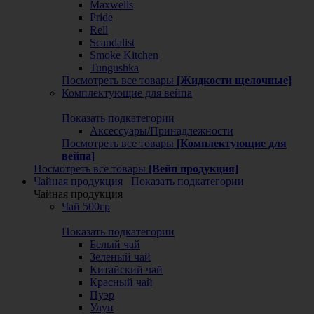
Maxwells
Pride
Rell
Scandalist
Smoke Kitchen
Tungushka
Посмотреть все товары
[Жидкости щелочные]
Комплектующие для вейпа
Показать подкатегории
Аксессуары/Принадлежности
Посмотреть все товары
[Комплектующие для
вейпа]
Посмотреть все товары
[Вейп продукция]
Чайная продукция
Показать подкатегории
Чайная продукция
Чай 500гр
Показать подкатегории
Белый чай
Зеленый чай
Китайский чай
Красный чай
Пуэр
Улун