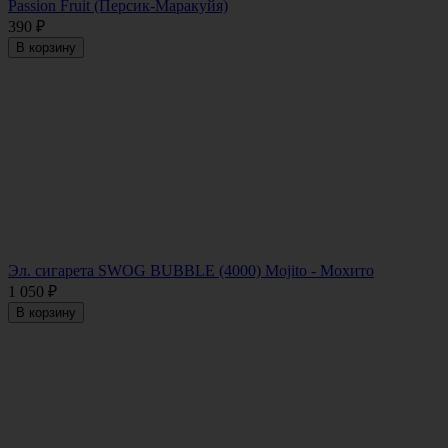
Passion Fruit (Персик-Маракуйя)
390
₽
В корзину
Эл. сигарета SWOG BUBBLE (4000) Mojito - Мохито
1 050
₽
В корзину