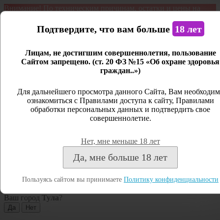
Внимание! По техническим причинам, остатки и цены на
продукцию могут отличаться с фактическим наличием. Сайт
является демонстрационным. Дистанционная продажа не
Подтвердите, что вам больше
18 лет
ведется.
Лицам, не достигшим совершеннолетия, пользование
Открыть сайдбар
Сайтом запрещено. (ст. 20 ФЗ №15 «Об охране здоровья
граждан..»)
Меню
Личный кабинет
Для дальнейшего просмотра данного Сайта, Вам необходим
ознакомиться с Правилами доступа к сайту, Правилами
Закрыть
обработки персональных данных и подтвердить свое
совершеннолетие.
Вход
Регистрация
Нет, мне меньше 18 лет
Поиск
Да, мне больше 18 лет
Посмотреть все результаты
Пользуясь сайтом вы принимаете
Политику конфиденциальности
Тула
Ваш город
Тула
?