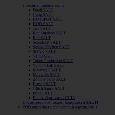
Показать подкатегории
Duall SALT
Gang SALT
HOTSPOT SALT
HQD SALT
Jam SALT
Red Smokers SALT
Rell SALT
Scandalist SALT
Smoke Kitchen SALT
SOAK SALT
VLIQ SALT
Taboo Production SALT
Voodoo Lab SALT
Malaysian SALT
Maxwells SALT
Zombie party SALT
Brusko SALT
Glitch Sauce SALT
Pride SALT
Великобритания / США
Посмотреть все товары
[Жидкости SALT]
POD системы ( испарители и картриджи )