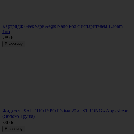
Картридж GeekVape Aegis Nano Pod с испарителем 1.2ohm -
1шт
289
₽
В корзину
Жидкость SALT HOTSPOT 30мл 20мг STRONG - Apple-Pear
(Яблоко-Груша)
390
₽
В корзину