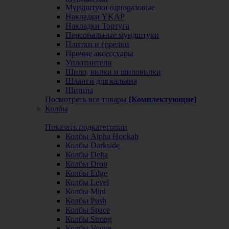
Мундштуки одноразовые
Накладки YKAP
Накладки Тортуга
Персональные мундштуки
Плитки и горелки
Прочие аксессуары
Уплотнители
Шило, вилки и шиловилки
Шланги для кальяна
Щипцы
Посмотреть все товары
[Комплектующие]
Колбы
Показать подкатегории
Колбы Alpha Hookah
Колбы Darkside
Колбы Delta
Колбы Drop
Колбы Edge
Колбы Level
Колбы Mini
Колбы Push
Колбы Space
Колбы Strong
Колбы Vogue