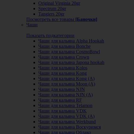
Original Virginia 20gr
Spectrum 20gr
Tangiers 20gr
Посмотреть все товары
[Баночки]
Чаши
Показать подкатегории
Чаши для кальяна Alpha Hookah
Чаши для кальяна Bonche
Чаши для кальяна CosmoBowl
Чаши для кальяна Crown
Чаши для кальяна Japona hookah
Чаши для кальяна Kolos
Чаши для кальяна Kong
Чаши для кальяна Kong (A)
Чаши для кальяна Moon (А)
Чаши для кальяна NJN
Чаши для кальяна NJN (А)
Чаши для кальяна RF
Чаши для кальяна Telamon
Чаши для кальяна VDK
Чаши для кальяна VDK (А)
Чаши для кальяна Werkbund
Чаши для кальяна Воскуримся
Чаши для кальяна Облако