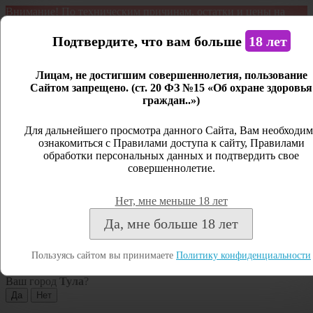
Внимание! По техническим причинам, остатки и цены на
продукцию могут отличаться с фактическим наличием. Сайт
является демонстрационным. Дистанционная продажа не
Подтвердите, что вам больше
18 лет
ведется.
Лицам, не достигшим совершеннолетия, пользование
Открыть сайдбар
Сайтом запрещено. (ст. 20 ФЗ №15 «Об охране здоровья
граждан..»)
Меню
Личный кабинет
Для дальнейшего просмотра данного Сайта, Вам необходим
ознакомиться с Правилами доступа к сайту, Правилами
Закрыть
обработки персональных данных и подтвердить свое
совершеннолетие.
Вход
Регистрация
Нет, мне меньше 18 лет
Поиск
Да, мне больше 18 лет
Посмотреть все результаты
Пользуясь сайтом вы принимаете
Политику конфиденциальности
Тула
Ваш город
Тула
?