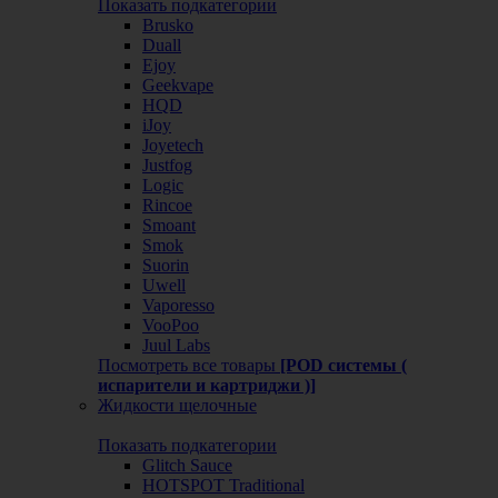
Показать подкатегории
Brusko
Duall
Ejoy
Geekvape
HQD
iJoy
Joyetech
Justfog
Logic
Rincoe
Smoant
Smok
Suorin
Uwell
Vaporesso
VooPoo
Juul Labs
Посмотреть все товары
[POD системы (
испарители и картриджи )]
Жидкости щелочные
Показать подкатегории
Glitch Sauce
HOTSPOT Traditional