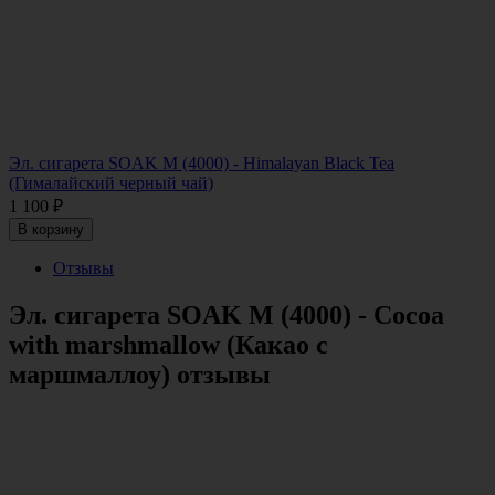
Эл. сигарета SOAK M (4000) - Himalayan Black Tea
(Гималайский черный чай)
1 100
₽
В корзину
Отзывы
Эл. сигарета SOAK M (4000) - Cocoa
with marshmallow (Какао с
маршмаллоу) отзывы