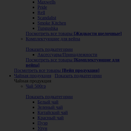
Maxwells
Pride
Rell
Scandalist
Smoke Kitchen
Tungushka
Посмотреть все товары
[Жидкости щелочные]
Комплектующие для вейпа
Показать подкатегории
Аксессуары/Принадлежности
Посмотреть все товары
[Комплектующие для
вейпа]
Посмотреть все товары
[Вейп продукция]
Чайная продукция
Показать подкатегории
Чайная продукция
Чай 500гр
Показать подкатегории
Белый чай
Зеленый чай
Китайский чай
Красный чай
Пуэр
Улун