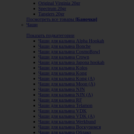
Original Virginia 20gr
Spectrum 20gr
Tangiers 20gr
Посмотреть все товары
[Баночки]
Чаши
Показать подкатегории
Чаши для кальяна Alpha Hookah
Чаши для кальяна Bonche
Чаши для кальяна CosmoBowl
Чаши для кальяна Crown
Чаши для кальяна Japona hookah
Чаши для кальяна Kolos
Чаши для кальяна Kong
Чаши для кальяна Kong (A)
Чаши для кальяна Moon (А)
Чаши для кальяна NJN
Чаши для кальяна NJN (А)
Чаши для кальяна RF
Чаши для кальяна Telamon
Чаши для кальяна VDK
Чаши для кальяна VDK (А)
Чаши для кальяна Werkbund
Чаши для кальяна Воскуримся
Чаши для кальяна Облако