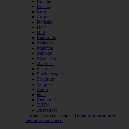
Bonche
Brusko
Burn
Crown
Darkside
Deus
Duft
Endorphin
Malaysian
MattPear
Mixtape
Must Have
Overdose
Sebero
Smoke Angels
Spectrum
Tangiers
Zomo
Наш
Северный
ХЛГN
Энтузиаст
Посмотреть все товары
[Табак для кальяна]
Бестабачные смеси