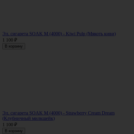
Эл. сигарета SOAK M (4000) - Kiwi Pulp (Мякоть киви)
1 100
₽
В корзину
Эл. сигарета SOAK M (4000) - Strawberry Cream Dream
(Клубничный милкшейк)
1 100
₽
В корзину