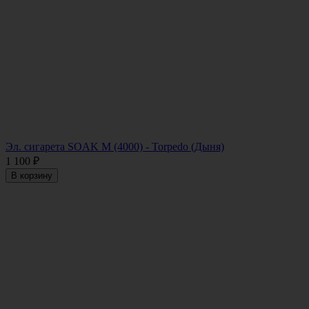
Эл. сигарета SOAK M (4000) - Torpedo (Дыня)
1 100
₽
В корзину