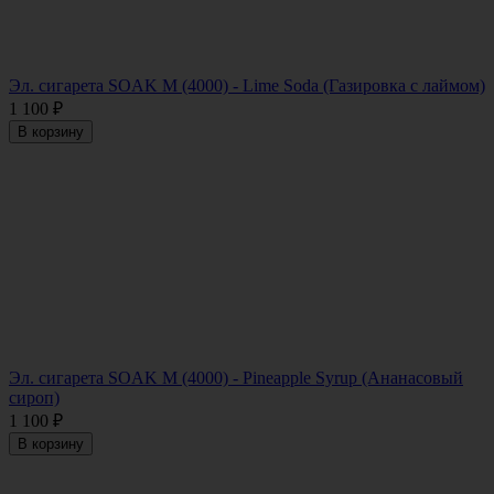
Эл. сигарета SOAK M (4000) - Lime Soda (Газировка с лаймом)
1 100
₽
В корзину
Эл. сигарета SOAK M (4000) - Pineapple Syrup (Ананасовый
сироп)
1 100
₽
В корзину