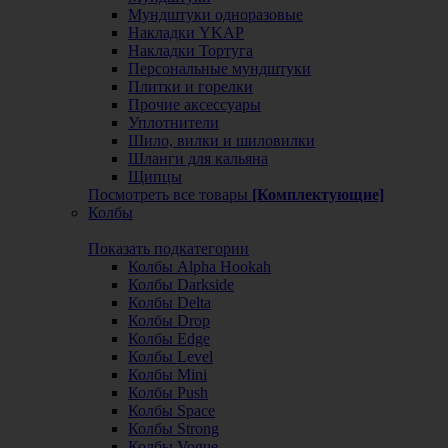
Мундштуки одноразовые
Накладки YKAP
Накладки Тортуга
Персональные мундштуки
Плитки и горелки
Прочие аксессуары
Уплотнители
Шило, вилки и шиловилки
Шланги для кальяна
Щипцы
Посмотреть все товары
[Комплектующие]
Колбы
Показать подкатегории
Колбы Alpha Hookah
Колбы Darkside
Колбы Delta
Колбы Drop
Колбы Edge
Колбы Level
Колбы Mini
Колбы Push
Колбы Space
Колбы Strong
Колбы Vogue