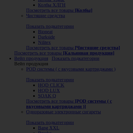
Колбы ХЛГН
Посмотреть все товары
[Колбы]
Чистящие средства
Показать подкатегории
Bioneat
Darkside
Nilitex
Посмотреть все товары
[Чистящие средства]
Посмотреть все товары
[Кальянная продукция]
Вейп продукция
Показать подкатегории
Вейп продукция
POD системы ( с вкусовыми картриджами )
Показать подкатегории
HQD CLICK
HQD LUX
SOAK Q
Посмотреть все товары
[POD системы ( с
вкусовыми картриджами )]
Одноразовые электронные сигареты
Показать подкатегории
Bang XXL