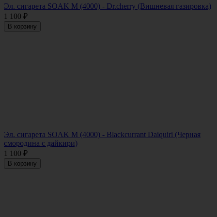
Эл. сигарета SOAK M (4000) - Dr.cherry (Вишневая газировка)
1 100
₽
В корзину
Эл. сигарета SOAK M (4000) - Blackcurrant Daiquiri (Черная
смородина с дайкири)
1 100
₽
В корзину