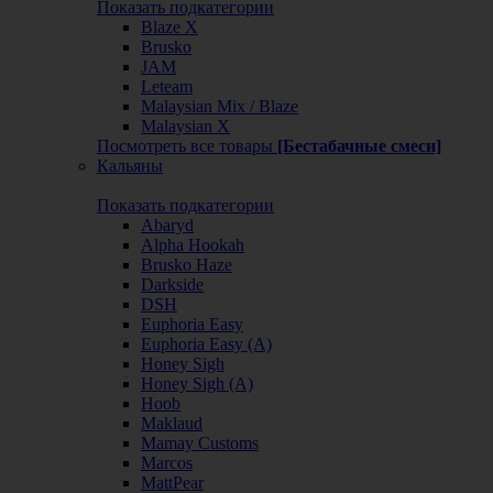
Показать подкатегории
Blaze X
Brusko
JAM
Leteam
Malaysian Mix / Blaze
Malaysian X
Посмотреть все товары
[Бестабачные смеси]
Кальяны
Показать подкатегории
Abaryd
Alpha Hookah
Brusko Haze
Darkside
DSH
Euphoria Easy
Euphoria Easy (А)
Honey Sigh
Honey Sigh (А)
Hoob
Maklaud
Mamay Customs
Marcos
MattPear