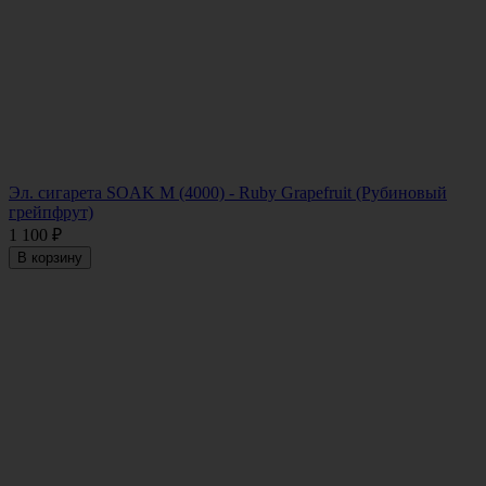
Эл. сигарета SOAK M (4000) - Ruby Grapefruit (Рубиновый
грейпфрут)
1 100
₽
В корзину