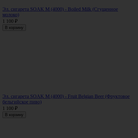
Эл. сигарета SOAK M (4000) - Boiled Milk (Сгущенное
молоко)
1 100
₽
В корзину
Эл. сигарета SOAK M (4000) - Fruit Belgian Beer (Фруктовое
бельгийское пиво)
1 100
₽
В корзину