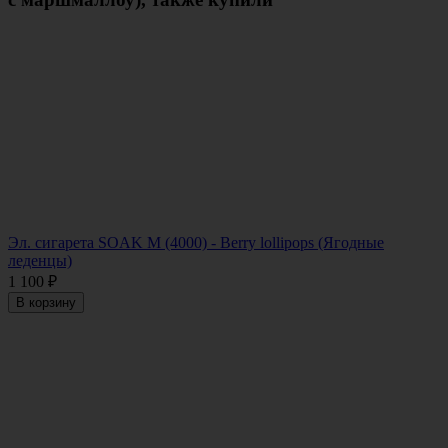
Эл. сигарета SOAK M (4000) - Berry lollipops (Ягодные
леденцы)
1 100
₽
В корзину