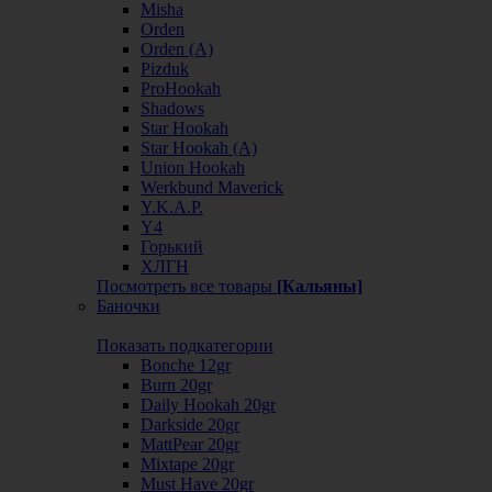
Misha
Orden
Orden (А)
Pizduk
ProHookah
Shadows
Star Hookah
Star Hookah (А)
Union Hookah
Werkbund Maverick
Y.K.A.P.
Y4
Горький
ХЛГН
Посмотреть все товары
[Кальяны]
Баночки
Показать подкатегории
Bonche 12gr
Burn 20gr
Daily Hookah 20gr
Darkside 20gr
MattPear 20gr
Mixtape 20gr
Must Have 20gr