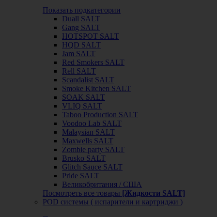
Показать подкатегории
Duall SALT
Gang SALT
HOTSPOT SALT
HQD SALT
Jam SALT
Red Smokers SALT
Rell SALT
Scandalist SALT
Smoke Kitchen SALT
SOAK SALT
VLIQ SALT
Taboo Production SALT
Voodoo Lab SALT
Malaysian SALT
Maxwells SALT
Zombie party SALT
Brusko SALT
Glitch Sauce SALT
Pride SALT
Великобритания / США
Посмотреть все товары
[Жидкости SALT]
POD системы ( испарители и картриджи )