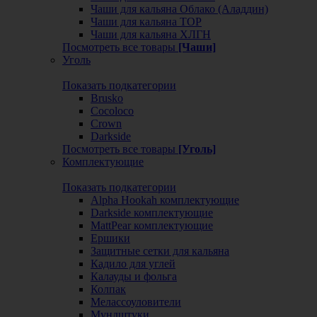
Чаши для кальяна Облако (Аладдин)
Чаши для кальяна ТОР
Чаши для кальяна ХЛГН
Посмотреть все товары
[Чаши]
Уголь
Показать подкатегории
Brusko
Cocoloco
Crown
Darkside
Посмотреть все товары
[Уголь]
Комплектующие
Показать подкатегории
Alpha Hookah комплектующие
Darkside комплектующие
MattPear комплектующие
Ершики
Защитные сетки для кальяна
Кадило для углей
Калауды и фольга
Колпак
Мелассоуловители
Мундштуки