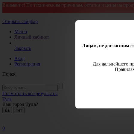
Внимание! По техническим причинам, остатки и цены на прод
Открыть сайдбар
Меню
Личный кабинет
Лицам, не достигшим со
Закрыть
Вход
Регистрация
Для дальнейшего пр
Правилам
Поиск
Посмотреть все результаты
Тула
Ваш город
Тула
?
0