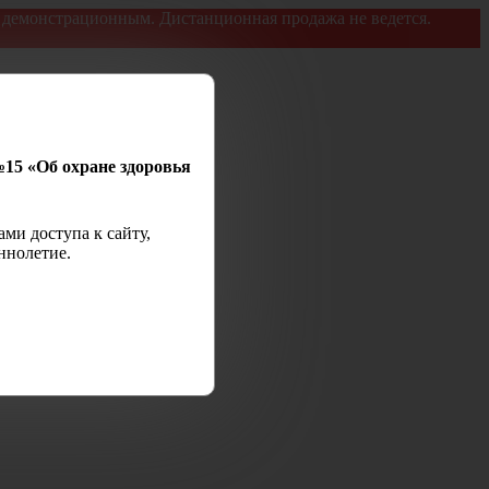
я демонстрационным. Дистанционная продажа не ведется.
№15 «Об охране здоровья
ми доступа к сайту,
ннолетие.