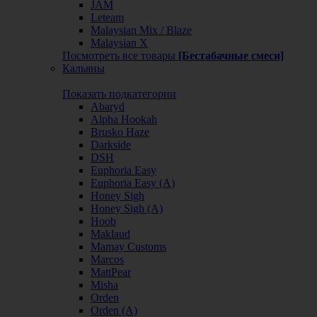
JAM
Leteam
Malaysian Mix / Blaze
Malaysian X
Посмотреть все товары
[Бестабачные смеси]
Кальяны
Показать подкатегории
Abaryd
Alpha Hookah
Brusko Haze
Darkside
DSH
Euphoria Easy
Euphoria Easy (А)
Honey Sigh
Honey Sigh (А)
Hoob
Maklaud
Mamay Customs
Marcos
MattPear
Misha
Orden
Orden (А)