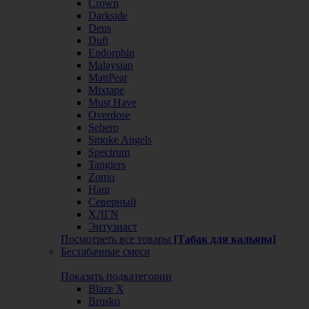
Crown
Darkside
Deus
Duft
Endorphin
Malaysian
MattPear
Mixtape
Must Have
Overdose
Sebero
Smoke Angels
Spectrum
Tangiers
Zomo
Наш
Северный
ХЛГN
Энтузиаст
Посмотреть все товары
[Табак для кальяна]
Бестабачные смеси
Показать подкатегории
Blaze X
Brusko