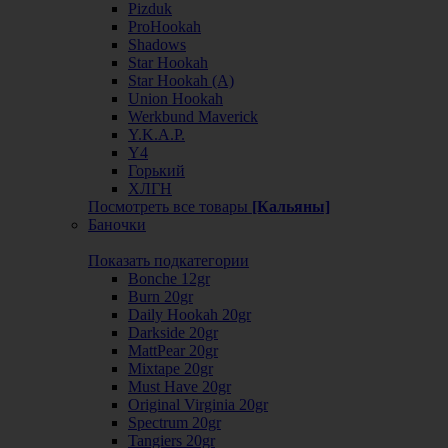
Pizduk
ProHookah
Shadows
Star Hookah
Star Hookah (А)
Union Hookah
Werkbund Maverick
Y.K.A.P.
Y4
Горький
ХЛГН
Посмотреть все товары
[Кальяны]
Баночки
Показать подкатегории
Bonche 12gr
Burn 20gr
Daily Hookah 20gr
Darkside 20gr
MattPear 20gr
Mixtape 20gr
Must Have 20gr
Original Virginia 20gr
Spectrum 20gr
Tangiers 20gr