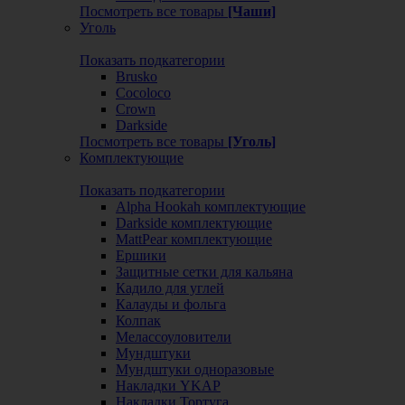
Посмотреть все товары
[Чаши]
Уголь
Показать подкатегории
Brusko
Cocoloco
Crown
Darkside
Посмотреть все товары
[Уголь]
Комплектующие
Показать подкатегории
Alpha Hookah комплектующие
Darkside комплектующие
MattPear комплектующие
Ершики
Защитные сетки для кальяна
Кадило для углей
Калауды и фольга
Колпак
Мелассоуловители
Мундштуки
Мундштуки одноразовые
Накладки YKAP
Накладки Тортуга