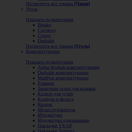
Посмотреть все товары
[Чаши]
Уголь
Показать подкатегории
Brusko
Cocoloco
Crown
Darkside
Посмотреть все товары
[Уголь]
Комплектующие
Показать подкатегории
Alpha Hookah комплектующие
Darkside комплектующие
MattPear комплектующие
Ершики
Защитные сетки для кальяна
Кадило для углей
Калауды и фольга
Колпак
Мелассоуловители
Мундштуки
Мундштуки одноразовые
Накладки YKAP
Накладки Тортуга