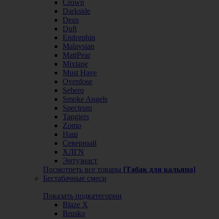
Crown
Darkside
Deus
Duft
Endorphin
Malaysian
MattPear
Mixtape
Must Have
Overdose
Sebero
Smoke Angels
Spectrum
Tangiers
Zomo
Наш
Северный
ХЛГN
Энтузиаст
Посмотреть все товары
[Табак для кальяна]
Бестабачные смеси
Показать подкатегории
Blaze X
Brusko