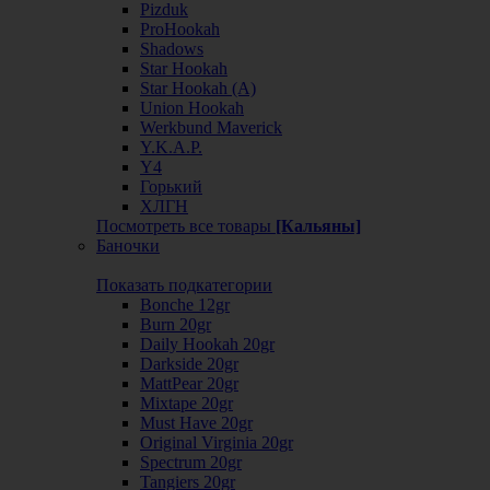
Pizduk
ProHookah
Shadows
Star Hookah
Star Hookah (А)
Union Hookah
Werkbund Maverick
Y.K.A.P.
Y4
Горький
ХЛГН
Посмотреть все товары
[Кальяны]
Баночки
Показать подкатегории
Bonche 12gr
Burn 20gr
Daily Hookah 20gr
Darkside 20gr
MattPear 20gr
Mixtape 20gr
Must Have 20gr
Original Virginia 20gr
Spectrum 20gr
Tangiers 20gr