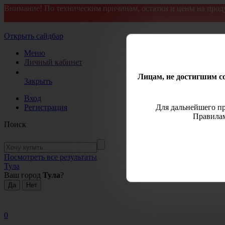
Внимание! По техническим причинам, остатки и цены на прод
Открыть сайдбар
Меню
Личный кабинет
Лицам, не достигшим со
Закрыть
Вход
Регистрация
Для дальнейшего пр
Правилам
Поиск
Посмотреть все результаты
Тула
Ваш город
Тула
?
0