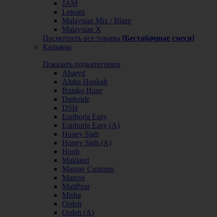
JAM
Leteam
Malaysian Mix / Blaze
Malaysian X
Посмотреть все товары
[Бестабачные смеси]
Кальяны
Показать подкатегории
Abaryd
Alpha Hookah
Brusko Haze
Darkside
DSH
Euphoria Easy
Euphoria Easy (А)
Honey Sigh
Honey Sigh (А)
Hoob
Maklaud
Mamay Customs
Marcos
MattPear
Misha
Orden
Orden (А)