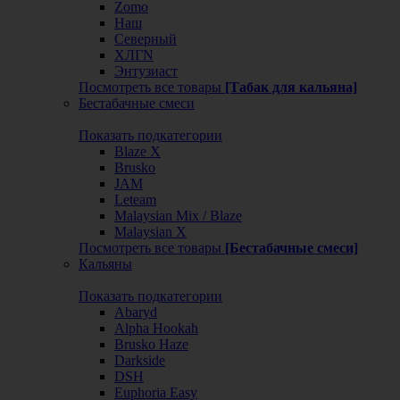
Zomo
Наш
Северный
ХЛГN
Энтузиаст
Посмотреть все товары
[Табак для кальяна]
Бестабачные смеси
Показать подкатегории
Blaze X
Brusko
JAM
Leteam
Malaysian Mix / Blaze
Malaysian X
Посмотреть все товары
[Бестабачные смеси]
Кальяны
Показать подкатегории
Abaryd
Alpha Hookah
Brusko Haze
Darkside
DSH
Euphoria Easy