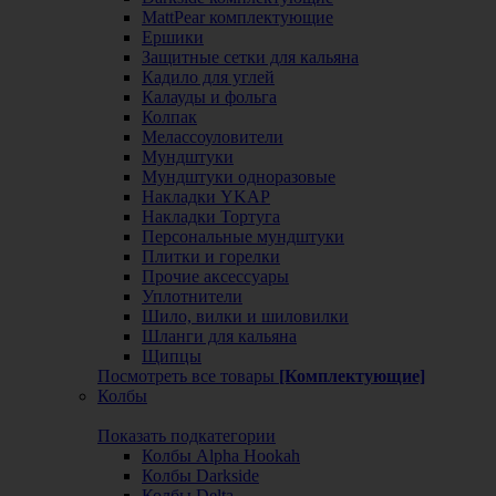
MattPear комплектующие
Ершики
Защитные сетки для кальяна
Кадило для углей
Калауды и фольга
Колпак
Мелассоуловители
Мундштуки
Мундштуки одноразовые
Накладки YKAP
Накладки Тортуга
Персональные мундштуки
Плитки и горелки
Прочие аксессуары
Уплотнители
Шило, вилки и шиловилки
Шланги для кальяна
Щипцы
Посмотреть все товары
[Комплектующие]
Колбы
Показать подкатегории
Колбы Alpha Hookah
Колбы Darkside
Колбы Delta