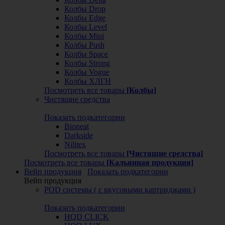
Колбы Drop
Колбы Edge
Колбы Level
Колбы Mini
Колбы Push
Колбы Space
Колбы Strong
Колбы Vogue
Колбы ХЛГН
Посмотреть все товары
[Колбы]
Чистящие средства
Показать подкатегории
Bioneat
Darkside
Nilitex
Посмотреть все товары
[Чистящие средства]
Посмотреть все товары
[Кальянная продукция]
Вейп продукция
Показать подкатегории
Вейп продукция
POD системы ( с вкусовыми картриджами )
Показать подкатегории
HQD CLICK