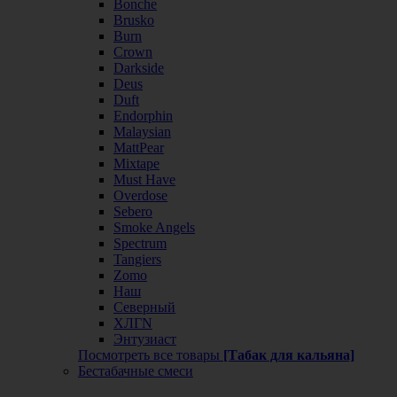
Bonche
Brusko
Burn
Crown
Darkside
Deus
Duft
Endorphin
Malaysian
MattPear
Mixtape
Must Have
Overdose
Sebero
Smoke Angels
Spectrum
Tangiers
Zomo
Наш
Северный
ХЛГN
Энтузиаст
Посмотреть все товары
[Табак для кальяна]
Бестабачные смеси