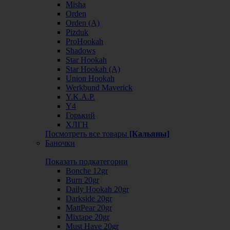
Misha
Orden
Orden (А)
Pizduk
ProHookah
Shadows
Star Hookah
Star Hookah (А)
Union Hookah
Werkbund Maverick
Y.K.A.P.
Y4
Горький
ХЛГН
Посмотреть все товары
[Кальяны]
Баночки
Показать подкатегории
Bonche 12gr
Burn 20gr
Daily Hookah 20gr
Darkside 20gr
MattPear 20gr
Mixtape 20gr
Must Have 20gr