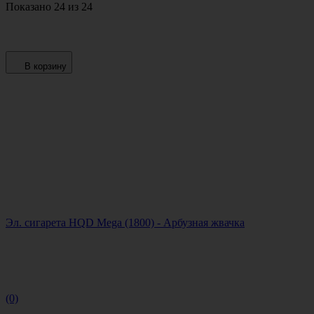
Показано 24 из 24
В корзину
Эл. сигарета HQD Mega (1800) - Арбузная жвачка
(0)