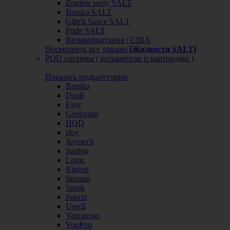
Zombie party SALT
Brusko SALT
Glitch Sauce SALT
Pride SALT
Великобритания / США
Посмотреть все товары
[Жидкости SALT]
POD системы ( испарители и картриджи )
Показать подкатегории
Brusko
Duall
Ejoy
Geekvape
HQD
iJoy
Joyetech
Justfog
Logic
Rincoe
Smoant
Smok
Suorin
Uwell
Vaporesso
VooPoo