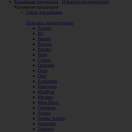
Кальянная продукция
Показать подкатегории
Кальянная продукция
Табак для кальяна
Показать подкатегории
Aurum
B3
Banger
Bonche
Brusko
Burn
Crown
Darkside
Deus
Duft
Endorphin
Malaysian
MattPear
Mixtape
Must Have
Overdose
Sebero
Smoke Angels
Spectrum
Tangiers