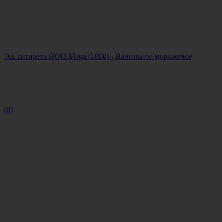
Эл. сигарета HQD Mega (1800) - Ванильное мороженое
(0)