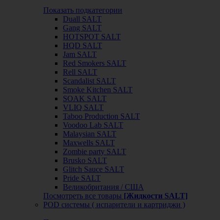
Показать подкатегории
Duall SALT
Gang SALT
HOTSPOT SALT
HQD SALT
Jam SALT
Red Smokers SALT
Rell SALT
Scandalist SALT
Smoke Kitchen SALT
SOAK SALT
VLIQ SALT
Taboo Production SALT
Voodoo Lab SALT
Malaysian SALT
Maxwells SALT
Zombie party SALT
Brusko SALT
Glitch Sauce SALT
Pride SALT
Великобритания / США
Посмотреть все товары
[Жидкости SALT]
POD системы ( испарители и картриджи )