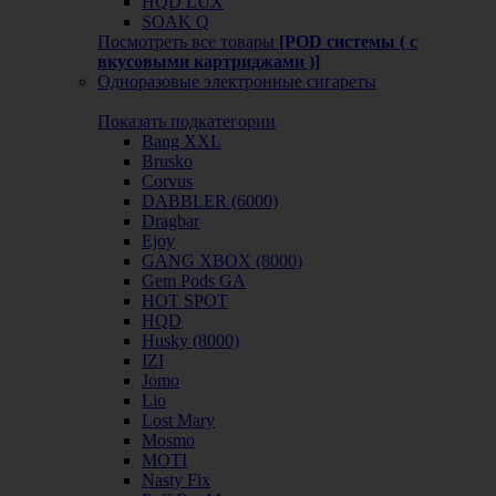
HQD LUX
SOAK Q
Посмотреть все товары
[POD системы ( с
вкусовыми картриджами )]
Одноразовые электронные сигареты
Показать подкатегории
Bang XXL
Brusko
Corvus
DABBLER (6000)
Dragbar
Ejoy
GANG XBOX (8000)
Gem Pods GA
HOT SPOT
HQD
Husky (8000)
IZI
Jomo
Lio
Lost Mary
Mosmo
MOTI
Nasty Fix