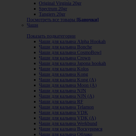
Original Virginia 20gr
Spectrum 20gr
Tangiers 20gr
Посмотреть все товары
[Баночки]
Чаши
Показать подкатегории
Чаши для кальяна Alpha Hookah
Чаши для кальяна Bonche
Чаши для кальяна CosmoBowl
Чаши для кальяна Crown
Чаши для кальяна Japona hookah
Чаши для кальяна Kolos
Чаши для кальяна Kong
Чаши для кальяна Kong (A)
Чаши для кальяна Moon (А)
Чаши для кальяна NJN
Чаши для кальяна NJN (А)
Чаши для кальяна RF
Чаши для кальяна Telamon
Чаши для кальяна VDK
Чаши для кальяна VDK (А)
Чаши для кальяна Werkbund
Чаши для кальяна Воскуримся
Чаши для кальяна Облако