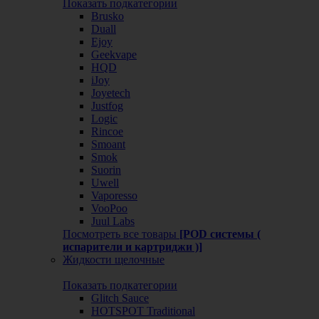
Показать подкатегории
Brusko
Duall
Ejoy
Geekvape
HQD
iJoy
Joyetech
Justfog
Logic
Rincoe
Smoant
Smok
Suorin
Uwell
Vaporesso
VooPoo
Juul Labs
Посмотреть все товары
[POD системы (
испарители и картриджи )]
Жидкости щелочные
Показать подкатегории
Glitch Sauce
HOTSPOT Traditional