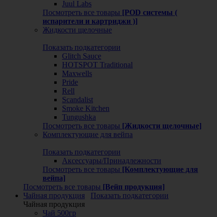
Juul Labs
Посмотреть все товары
[POD системы (
испарители и картриджи )]
Жидкости щелочные
Показать подкатегории
Glitch Sauce
HOTSPOT Traditional
Maxwells
Pride
Rell
Scandalist
Smoke Kitchen
Tungushka
Посмотреть все товары
[Жидкости щелочные]
Комплектующие для вейпа
Показать подкатегории
Аксессуары/Принадлежности
Посмотреть все товары
[Комплектующие для
вейпа]
Посмотреть все товары
[Вейп продукция]
Чайная продукция
Показать подкатегории
Чайная продукция
Чай 500гр