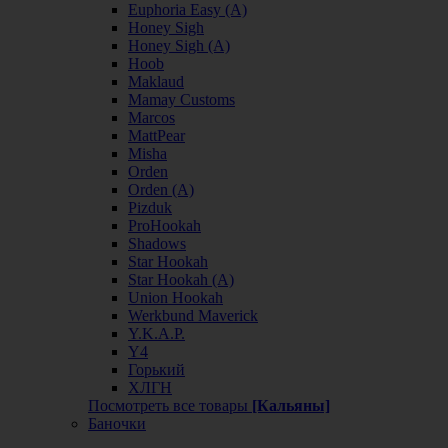
Euphoria Easy (А)
Honey Sigh
Honey Sigh (А)
Hoob
Maklaud
Mamay Customs
Marcos
MattPear
Misha
Orden
Orden (А)
Pizduk
ProHookah
Shadows
Star Hookah
Star Hookah (А)
Union Hookah
Werkbund Maverick
Y.K.A.P.
Y4
Горький
ХЛГН
Посмотреть все товары
[Кальяны]
Баночки