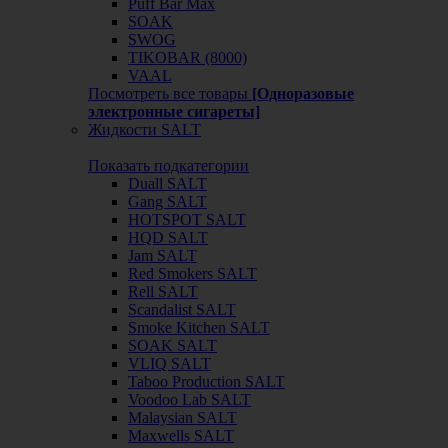
Puff Bar Max
SOAK
SWOG
TIKOBAR (8000)
VAAL
Посмотреть все товары
[Одноразовые
электронные сигареты]
Жидкости SALT
Показать подкатегории
Duall SALT
Gang SALT
HOTSPOT SALT
HQD SALT
Jam SALT
Red Smokers SALT
Rell SALT
Scandalist SALT
Smoke Kitchen SALT
SOAK SALT
VLIQ SALT
Taboo Production SALT
Voodoo Lab SALT
Malaysian SALT
Maxwells SALT