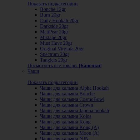
Показать подкатегории
Bonche 12gr
Burn 20gr
Daily Hookah 20gr
Darkside 20gr
MattPear 20gr
Mixtape 20gr
Must Have 20gr
Original Virginia 20gr
Spectrum 20gr
Tangiers 20gr
Посмотреть все товары
[Баночки]
Чаши
Показать подкатегории
Чаши для кальяна Alpha Hookah
Чаши для кальяна Bonche
Чаши для кальяна CosmoBowl
Чаши для кальяна Crown
Чаши для кальяна Japona hookah
Чаши для кальяна Kolos
Чаши для кальяна Kong
Чаши для кальяна Kong (A)
Чаши для кальяна Moon (А)
Чаши для кальяна NJN