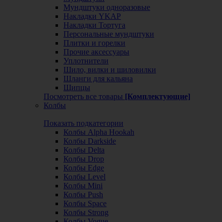
Мундштуки одноразовые
Накладки YKAP
Накладки Тортуга
Персональные мундштуки
Плитки и горелки
Прочие аксессуары
Уплотнители
Шило, вилки и шиловилки
Шланги для кальяна
Щипцы
Посмотреть все товары
[Комплектующие]
Колбы
Показать подкатегории
Колбы Alpha Hookah
Колбы Darkside
Колбы Delta
Колбы Drop
Колбы Edge
Колбы Level
Колбы Mini
Колбы Push
Колбы Space
Колбы Strong
Колбы Vogue