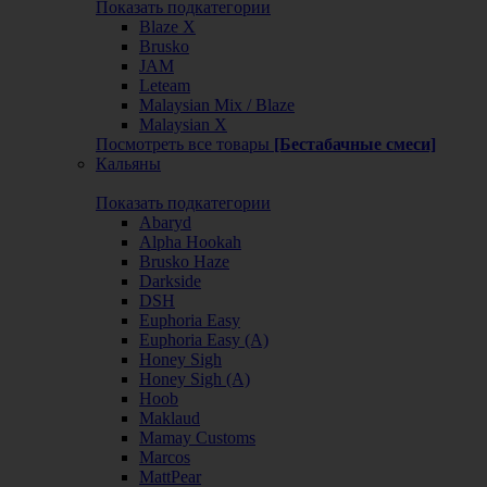
Показать подкатегории
Blaze X
Brusko
JAM
Leteam
Malaysian Mix / Blaze
Malaysian X
Посмотреть все товары
[Бестабачные смеси]
Кальяны
Показать подкатегории
Abaryd
Alpha Hookah
Brusko Haze
Darkside
DSH
Euphoria Easy
Euphoria Easy (А)
Honey Sigh
Honey Sigh (А)
Hoob
Maklaud
Mamay Customs
Marcos
MattPear