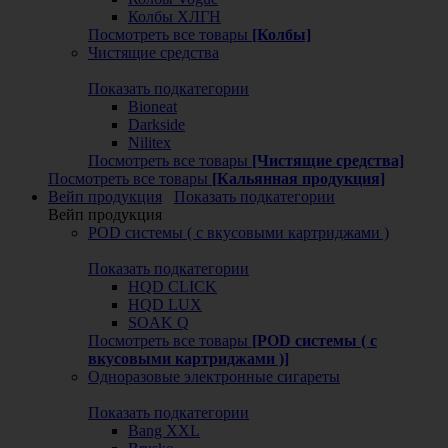
Колбы ХЛГН
Посмотреть все товары
[Колбы]
Чистящие средства
Показать подкатегории
Bioneat
Darkside
Nilitex
Посмотреть все товары
[Чистящие средства]
Посмотреть все товары
[Кальянная продукция]
Вейп продукция
Показать подкатегории
Вейп продукция
POD системы ( с вкусовыми картриджами )
Показать подкатегории
HQD CLICK
HQD LUX
SOAK Q
Посмотреть все товары
[POD системы ( с
вкусовыми картриджами )]
Одноразовые электронные сигареты
Показать подкатегории
Bang XXL