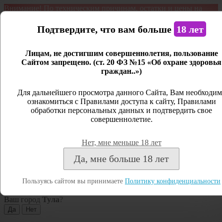
Внимание! По техническим причинам, остатки и цены на
продукцию могут отличаться с фактическим наличием. Сайт
является демонстрационным. Дистанционная продажа не
Подтвердите, что вам больше
18 лет
ведется.
Лицам, не достигшим совершеннолетия, пользование
Открыть сайдбар
Сайтом запрещено. (ст. 20 ФЗ №15 «Об охране здоровья
граждан..»)
Меню
Личный кабинет
Для дальнейшего просмотра данного Сайта, Вам необходим
ознакомиться с Правилами доступа к сайту, Правилами
Закрыть
обработки персональных данных и подтвердить свое
совершеннолетие.
Вход
Регистрация
Нет, мне меньше 18 лет
Поиск
Да, мне больше 18 лет
Посмотреть все результаты
Пользуясь сайтом вы принимаете
Политику конфиденциальности
Тула
Ваш город
Тула
?