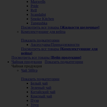
Maxwells
Pride
Rell
Scandalist
Smoke Kitchen
Tungushka
Посмотреть все товары
[Жидкости щелочные]
Комплектующие для вейпа
Показать подкатегории
Аксессуары/Принадлежности
Посмотреть все товары
[Комплектующие для
вейпа]
Посмотреть все товары
[Вейп продукция]
Чайная продукция
Показать подкатегории
Чайная продукция
Чай 500гр
Показать подкатегории
Белый чай
Зеленый чай
Китайский чай
Красный чай
Пуэр
Улун