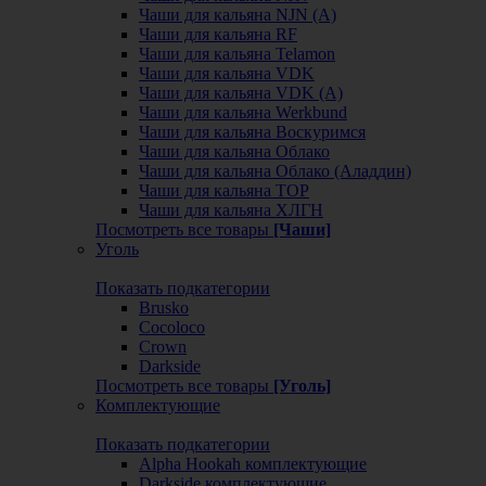
Чаши для кальяна NJN (А)
Чаши для кальяна RF
Чаши для кальяна Telamon
Чаши для кальяна VDK
Чаши для кальяна VDK (А)
Чаши для кальяна Werkbund
Чаши для кальяна Воскуримся
Чаши для кальяна Облако
Чаши для кальяна Облако (Аладдин)
Чаши для кальяна ТОР
Чаши для кальяна ХЛГН
Посмотреть все товары
[Чаши]
Уголь
Показать подкатегории
Brusko
Cocoloco
Crown
Darkside
Посмотреть все товары
[Уголь]
Комплектующие
Показать подкатегории
Alpha Hookah комплектующие
Darkside комплектующие