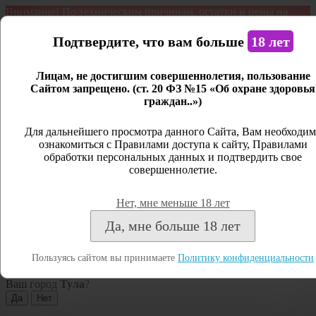
Внимание! По техническим причинам, остатки и цены на
продукцию могут отличаться с фактическим наличием. Сайт
является демонстрационным. Дистанционная продажа не
Подтвердите, что вам больше
18 лет
ведется.
Лицам, не достигшим совершеннолетия, пользование
Открыть сайдбар
Сайтом запрещено. (ст. 20 ФЗ №15 «Об охране здоровья
граждан..»)
Меню
Личный кабинет
Для дальнейшего просмотра данного Сайта, Вам необходим
ознакомиться с Правилами доступа к сайту, Правилами
Закрыть
обработки персональных данных и подтвердить свое
совершеннолетие.
Вход
Регистрация
Нет, мне меньше 18 лет
Поиск
Да, мне больше 18 лет
Посмотреть все результаты
Пользуясь сайтом вы принимаете
Политику конфиденциальности
Тула
Ваш город
Тула
?