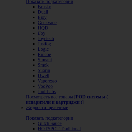
Показать подкатегории
Brusko
Duall
Ejoy
Geekvape
HQD
iJoy
Joyetech
Justfog
Logic
Rincoe
Smoant
Smok
Suorin
Uwell
Vaporesso
VooPoo
Juul Labs
Посмотреть все товары
[POD системы (
испарители и картриджи )]
Жидкости щелочные
Показать подкатегории
Glitch Sauce
HOTSPOT Traditional