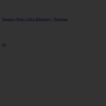
Tangiers (Noir) 250гр Blueberry - Черника
(0)