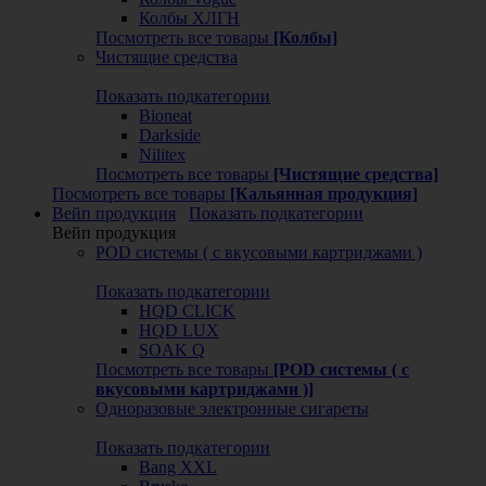
Колбы ХЛГН
Посмотреть все товары
[Колбы]
Чистящие средства
Показать подкатегории
Bioneat
Darkside
Nilitex
Посмотреть все товары
[Чистящие средства]
Посмотреть все товары
[Кальянная продукция]
Вейп продукция
Показать подкатегории
Вейп продукция
POD системы ( с вкусовыми картриджами )
Показать подкатегории
HQD CLICK
HQD LUX
SOAK Q
Посмотреть все товары
[POD системы ( с
вкусовыми картриджами )]
Одноразовые электронные сигареты
Показать подкатегории
Bang XXL