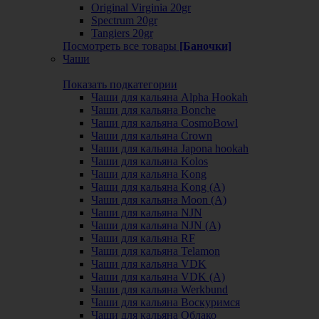
Original Virginia 20gr
Spectrum 20gr
Tangiers 20gr
Посмотреть все товары
[Баночки]
Чаши
Показать подкатегории
Чаши для кальяна Alpha Hookah
Чаши для кальяна Bonche
Чаши для кальяна CosmoBowl
Чаши для кальяна Crown
Чаши для кальяна Japona hookah
Чаши для кальяна Kolos
Чаши для кальяна Kong
Чаши для кальяна Kong (A)
Чаши для кальяна Moon (А)
Чаши для кальяна NJN
Чаши для кальяна NJN (А)
Чаши для кальяна RF
Чаши для кальяна Telamon
Чаши для кальяна VDK
Чаши для кальяна VDK (А)
Чаши для кальяна Werkbund
Чаши для кальяна Воскуримся
Чаши для кальяна Облако