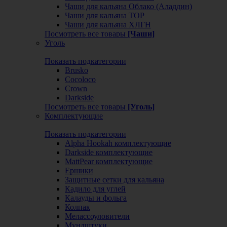
Чаши для кальяна Облако (Аладдин)
Чаши для кальяна ТОР
Чаши для кальяна ХЛГН
Посмотреть все товары
[Чаши]
Уголь
Показать подкатегории
Brusko
Cocoloco
Crown
Darkside
Посмотреть все товары
[Уголь]
Комплектующие
Показать подкатегории
Alpha Hookah комплектующие
Darkside комплектующие
MattPear комплектующие
Ершики
Защитные сетки для кальяна
Кадило для углей
Калауды и фольга
Колпак
Мелассоуловители
Мундштуки