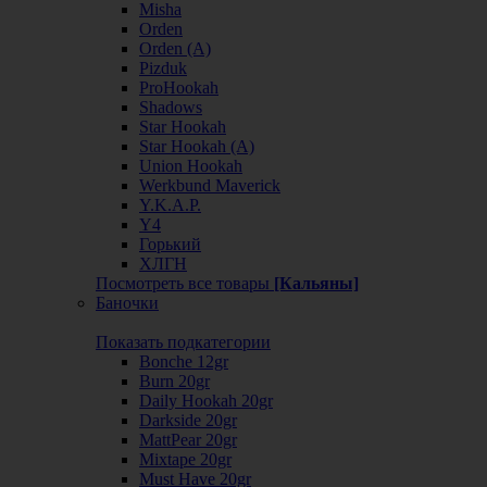
Misha
Orden
Orden (А)
Pizduk
ProHookah
Shadows
Star Hookah
Star Hookah (А)
Union Hookah
Werkbund Maverick
Y.K.A.P.
Y4
Горький
ХЛГН
Посмотреть все товары
[Кальяны]
Баночки
Показать подкатегории
Bonche 12gr
Burn 20gr
Daily Hookah 20gr
Darkside 20gr
MattPear 20gr
Mixtape 20gr
Must Have 20gr