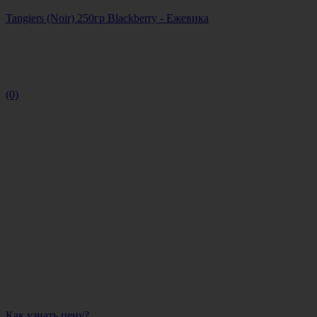
Tangiers (Noir) 250гр Blackberry - Ежевика
(0)
Как узнать цену?