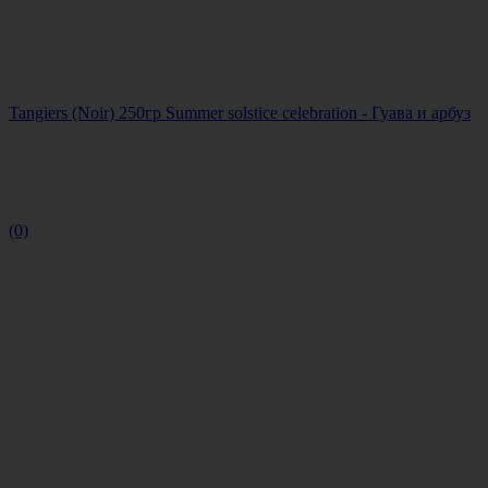
Tangiers (Noir) 250гр Summer solstice celebration - Гуава и арбуз
(0)