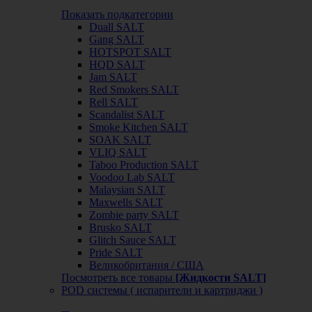
Показать подкатегории
Duall SALT
Gang SALT
HOTSPOT SALT
HQD SALT
Jam SALT
Red Smokers SALT
Rell SALT
Scandalist SALT
Smoke Kitchen SALT
SOAK SALT
VLIQ SALT
Taboo Production SALT
Voodoo Lab SALT
Malaysian SALT
Maxwells SALT
Zombie party SALT
Brusko SALT
Glitch Sauce SALT
Pride SALT
Великобритания / США
Посмотреть все товары
[Жидкости SALT]
POD системы ( испарители и картриджи )