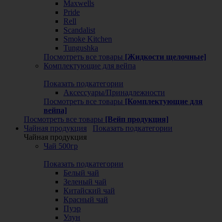
Maxwells
Pride
Rell
Scandalist
Smoke Kitchen
Tungushka
Посмотреть все товары
[Жидкости щелочные]
Комплектующие для вейпа
Показать подкатегории
Аксессуары/Принадлежности
Посмотреть все товары
[Комплектующие для
вейпа]
Посмотреть все товары
[Вейп продукция]
Чайная продукция
Показать подкатегории
Чайная продукция
Чай 500гр
Показать подкатегории
Белый чай
Зеленый чай
Китайский чай
Красный чай
Пуэр
Улун