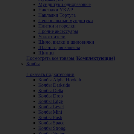
Мундштуки одноразовые
Накладки YKAP
Накладки Тортуга
Персональные мундштуки
Плитки и горелки
Прочие аксессуары
Уплотнители
Шило, вилки и шиловилки
Шланги для кальяна
Щипцы
Посмотреть все товары
[Комплектующие]
Колбы
Показать подкатегории
Колбы Alpha Hookah
Колбы Darkside
Колбы Delta
Колбы Drop
Колбы Edge
Колбы Level
Колбы Mini
Колбы Push
Колбы Space
Колбы Strong
Колбы Vogue