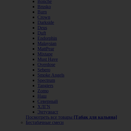
Bonche
Brusko
Burn
Crown
Darkside
Deus
Duft
Endorphin
Malaysian
MattPear
Mixtape
Must Have
Overdose
Sebero
Smoke Angels
Spectrum
Tangiers
Zomo
Наш
Северный
ХЛГN
Энтузиаст
Посмотреть все товары
[Табак для кальяна]
Бестабачные смеси