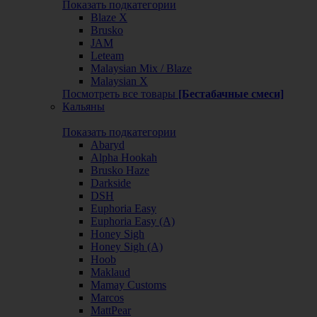
Показать подкатегории
Blaze X
Brusko
JAM
Leteam
Malaysian Mix / Blaze
Malaysian X
Посмотреть все товары
[Бестабачные смеси]
Кальяны
Показать подкатегории
Abaryd
Alpha Hookah
Brusko Haze
Darkside
DSH
Euphoria Easy
Euphoria Easy (А)
Honey Sigh
Honey Sigh (А)
Hoob
Maklaud
Mamay Customs
Marcos
MattPear