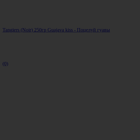
Tangiers (Noir) 250гр Guajava kiss - Поцелуй гуавы
(0)