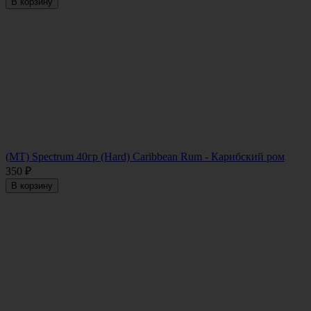
В корзину
(MT) Spectrum 40гр (Hard) Caribbean Rum - Карибский ром
350
₽
В корзину