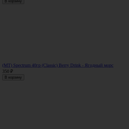
В корзину
(MT) Spectrum 40гр (Classic) Berry Drink - Ягодный морс
350
₽
В корзину