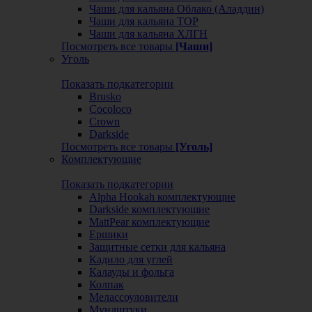
Чаши для кальяна Облако (Аладдин)
Чаши для кальяна ТОР
Чаши для кальяна ХЛГН
Посмотреть все товары
[Чаши]
Уголь
Показать подкатегории
Brusko
Cocoloco
Crown
Darkside
Посмотреть все товары
[Уголь]
Комплектующие
Показать подкатегории
Alpha Hookah комплектующие
Darkside комплектующие
MattPear комплектующие
Ершики
Защитные сетки для кальяна
Кадило для углей
Калауды и фольга
Колпак
Мелассоуловители
Мундштуки