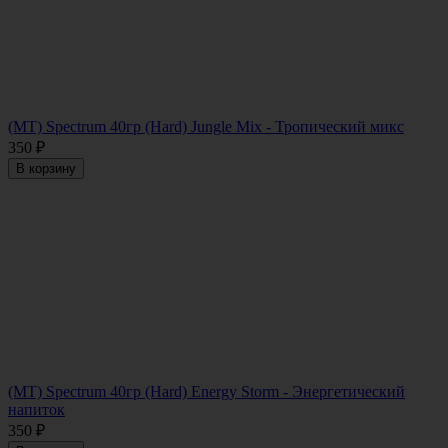
(MT) Spectrum 40гр (Hard) Jungle Mix - Тропический микс
350
₽
В корзину
(MT) Spectrum 40гр (Hard) Energy Storm - Энергетический
напиток
350
₽