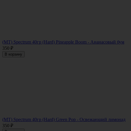
(MT) Spectrum 40гр (Hard) Pineapple Boom - Ананасовый бум
350
₽
В корзину
(MT) Spectrum 40гр (Hard) Green Pop - Освежающий лимонад
350
₽