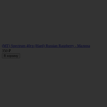
(MT) Spectrum 40гр (Hard) Russian Raspberry - Малина
350
₽
В корзину