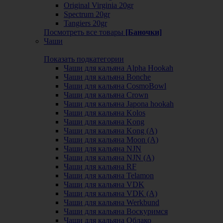
Original Virginia 20gr
Spectrum 20gr
Tangiers 20gr
Посмотреть все товары
[Баночки]
Чаши
Показать подкатегории
Чаши для кальяна Alpha Hookah
Чаши для кальяна Bonche
Чаши для кальяна CosmoBowl
Чаши для кальяна Crown
Чаши для кальяна Japona hookah
Чаши для кальяна Kolos
Чаши для кальяна Kong
Чаши для кальяна Kong (A)
Чаши для кальяна Moon (А)
Чаши для кальяна NJN
Чаши для кальяна NJN (А)
Чаши для кальяна RF
Чаши для кальяна Telamon
Чаши для кальяна VDK
Чаши для кальяна VDK (А)
Чаши для кальяна Werkbund
Чаши для кальяна Воскуримся
Чаши для кальяна Облако