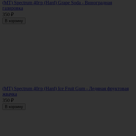
(MT) Spectrum 40гр (Hard) Grape Soda - Виноградная
газировка
350
₽
В корзину
(MT) Spectrum 40гр (Hard) Ice Fruit Gum - Ледяная фруктовая
жвачка
350
₽
В корзину