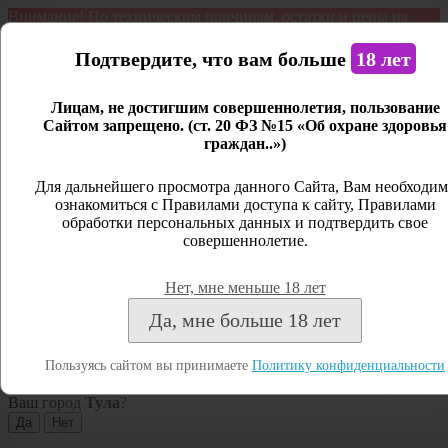
Внимание! По техническим причинам, остатки и цены на
продукцию могут отличаться с фактическим наличием. Сайт
является демонстрационным. Дистанционная продажа не
Подтвердите, что вам больше
18 лет
ведется.
Лицам, не достигшим совершеннолетия, пользование
Открыть сайдбар
Сайтом запрещено. (ст. 20 ФЗ №15 «Об охране здоровья
граждан..»)
Меню
Личный кабинет
Для дальнейшего просмотра данного Сайта, Вам необходим
ознакомиться с Правилами доступа к сайту, Правилами
Закрыть
обработки персональных данных и подтвердить свое
совершеннолетие.
Вход
Регистрация
Нет, мне меньше 18 лет
Поиск
Да, мне больше 18 лет
Посмотреть все результаты
Пользуясь сайтом вы принимаете
Политику конфиденциальности
Тула
Ваш город
Тула
?