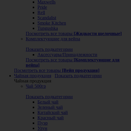
Maxwells
Pride
Rell
Scandalist
Smoke Kitchen
Tungushka
Посмотреть все товары
[Жидкости щелочные]
Комплектующие для вейпа
Показать подкатегории
Аксессуары/Принадлежности
Посмотреть все товары
[Комплектующие для
вейпа]
Посмотреть все товары
[Вейп продукция]
Чайная продукция
Показать подкатегории
Чайная продукция
Чай 500гр
Показать подкатегории
Белый чай
Зеленый чай
Китайский чай
Красный чай
Пуэр
Улун