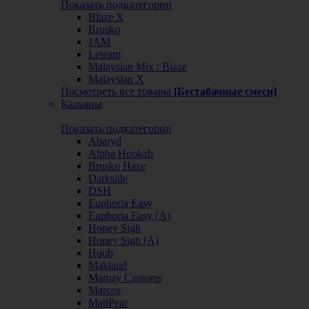
Показать подкатегории
Blaze X
Brusko
JAM
Leteam
Malaysian Mix / Blaze
Malaysian X
Посмотреть все товары
[Бестабачные смеси]
Кальяны
Показать подкатегории
Abaryd
Alpha Hookah
Brusko Haze
Darkside
DSH
Euphoria Easy
Euphoria Easy (А)
Honey Sigh
Honey Sigh (А)
Hoob
Maklaud
Mamay Customs
Marcos
MattPear