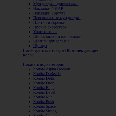
Мундштуки одноразовые
Накладки YKAP
Накладки Тортуга
Персональные мундштуки
Плитки и горелки
Прочие аксессуары
Уплотнители
Шило, вилки и шиловилки
Шланги для кальяна
Щипцы
Посмотреть все товары
[Комплектующие]
Колбы
Показать подкатегории
Колбы Alpha Hookah
Колбы Darkside
Колбы Delta
Колбы Drop
Колбы Edge
Колбы Level
Колбы Mini
Колбы Push
Колбы Space
Колбы Strong
Колбы Vogue