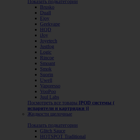
Показать подкатегории
Brusko
Duall
Ejoy
Geekvape
HQD
iJoy
Joyetech
Justfog
Logic
Rincoe
Smoant
Smok
Suorin
Uwell
Vaporesso
VooPoo
Juul Labs
Посмотреть все товары
[POD системы (
испарители и картриджи )]
Жидкости щелочные
Показать подкатегории
Glitch Sauce
HOTSPOT Traditional