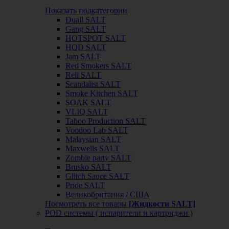
Показать подкатегории
Duall SALT
Gang SALT
HOTSPOT SALT
HQD SALT
Jam SALT
Red Smokers SALT
Rell SALT
Scandalist SALT
Smoke Kitchen SALT
SOAK SALT
VLIQ SALT
Taboo Production SALT
Voodoo Lab SALT
Malaysian SALT
Maxwells SALT
Zombie party SALT
Brusko SALT
Glitch Sauce SALT
Pride SALT
Великобритания / США
Посмотреть все товары
[Жидкости SALT]
POD системы ( испарители и картриджи )