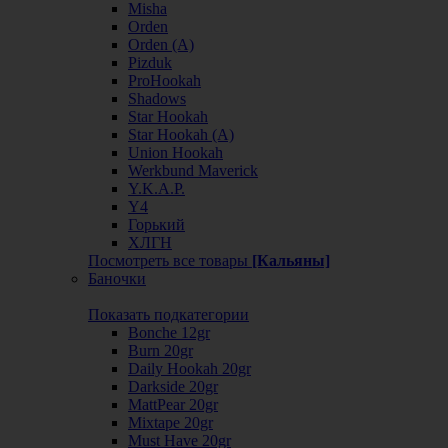
Misha
Orden
Orden (А)
Pizduk
ProHookah
Shadows
Star Hookah
Star Hookah (А)
Union Hookah
Werkbund Maverick
Y.K.A.P.
Y4
Горький
ХЛГН
Посмотреть все товары
[Кальяны]
Баночки
Показать подкатегории
Bonche 12gr
Burn 20gr
Daily Hookah 20gr
Darkside 20gr
MattPear 20gr
Mixtape 20gr
Must Have 20gr