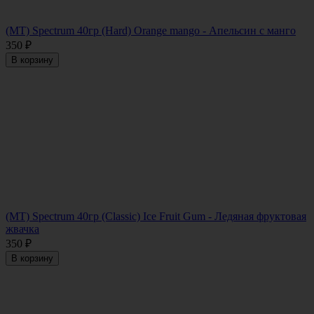
(MT) Spectrum 40гр (Hard) Orange mango - Апельсин с манго
350
₽
В корзину
(MT) Spectrum 40гр (Classic) Ice Fruit Gum - Ледяная фруктовая
жвачка
350
₽
В корзину