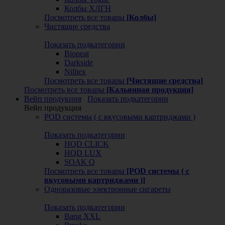
Колбы ХЛГН
Посмотреть все товары
[Колбы]
Чистящие средства
Показать подкатегории
Bioneat
Darkside
Nilitex
Посмотреть все товары
[Чистящие средства]
Посмотреть все товары
[Кальянная продукция]
Вейп продукция
Показать подкатегории
Вейп продукция
POD системы ( с вкусовыми картриджами )
Показать подкатегории
HQD CLICK
HQD LUX
SOAK Q
Посмотреть все товары
[POD системы ( с
вкусовыми картриджами )]
Одноразовые электронные сигареты
Показать подкатегории
Bang XXL