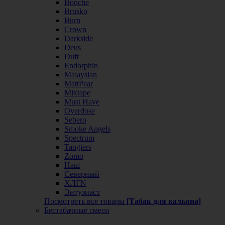
Bonche
Brusko
Burn
Crown
Darkside
Deus
Duft
Endorphin
Malaysian
MattPear
Mixtape
Must Have
Overdose
Sebero
Smoke Angels
Spectrum
Tangiers
Zomo
Наш
Северный
ХЛГN
Энтузиаст
Посмотреть все товары
[Табак для кальяна]
Бестабачные смеси