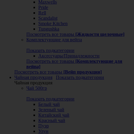
Maxwells
Pride
Rell
Scandalist
Smoke Kitchen
Tungushka
Посмотреть все товары
[Жидкости щелочные]
Комплектующие для вейпа
Показать подкатегории
Аксессуары/Принадлежности
Посмотреть все товары
[Комплектующие для
вейпа]
Посмотреть все товары
[Вейп продукция]
Чайная продукция
Показать подкатегории
Чайная продукция
Чай 500гр
Показать подкатегории
Белый чай
Зеленый чай
Китайский чай
Красный чай
Пуэр
Улун