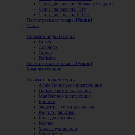
Чаши для кальяна Облако (Аладдин)
Чаши для кальяна ТОР
Чаши для кальяна ХЛГН
Посмотреть все товары
[Чаши]
Уголь
Показать подкатегории
Brusko
Cocoloco
Crown
Darkside
Посмотреть все товары
[Уголь]
Комплектующие
Показать подкатегории
Alpha Hookah комплектующие
Darkside комплектующие
MattPear комплектующие
Ершики
Защитные сетки для кальяна
Кадило для углей
Калауды и фольга
Колпак
Мелассоуловители
Мундштуки