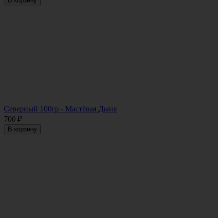
В корзину
Северный 100гр - Мастёвая Дыня
700
₽
В корзину