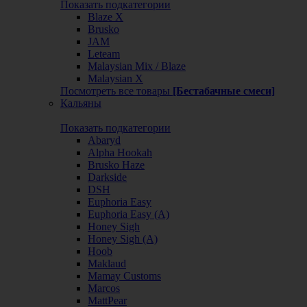
Показать подкатегории
Blaze X
Brusko
JAM
Leteam
Malaysian Mix / Blaze
Malaysian X
Посмотреть все товары
[Бестабачные смеси]
Кальяны
Показать подкатегории
Abaryd
Alpha Hookah
Brusko Haze
Darkside
DSH
Euphoria Easy
Euphoria Easy (А)
Honey Sigh
Honey Sigh (А)
Hoob
Maklaud
Mamay Customs
Marcos
MattPear