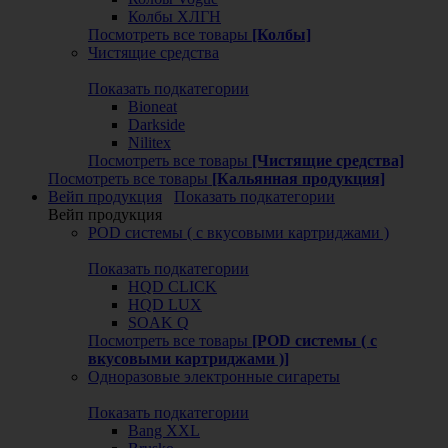
Колбы ХЛГН
Посмотреть все товары
[Колбы]
Чистящие средства
Показать подкатегории
Bioneat
Darkside
Nilitex
Посмотреть все товары
[Чистящие средства]
Посмотреть все товары
[Кальянная продукция]
Вейп продукция
Показать подкатегории
Вейп продукция
POD системы ( с вкусовыми картриджами )
Показать подкатегории
HQD CLICK
HQD LUX
SOAK Q
Посмотреть все товары
[POD системы ( с
вкусовыми картриджами )]
Одноразовые электронные сигареты
Показать подкатегории
Bang XXL