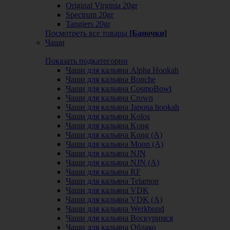
Original Virginia 20gr
Spectrum 20gr
Tangiers 20gr
Посмотреть все товары
[Баночки]
Чаши
Показать подкатегории
Чаши для кальяна Alpha Hookah
Чаши для кальяна Bonche
Чаши для кальяна CosmoBowl
Чаши для кальяна Crown
Чаши для кальяна Japona hookah
Чаши для кальяна Kolos
Чаши для кальяна Kong
Чаши для кальяна Kong (A)
Чаши для кальяна Moon (А)
Чаши для кальяна NJN
Чаши для кальяна NJN (А)
Чаши для кальяна RF
Чаши для кальяна Telamon
Чаши для кальяна VDK
Чаши для кальяна VDK (А)
Чаши для кальяна Werkbund
Чаши для кальяна Воскуримся
Чаши для кальяна Облако