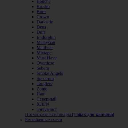
Bonche
Brusko
Burn
Crown
Darkside
Deus
Duft
Endorphin
Malaysian
MattPear
Mixtape
Must Have
Overdose
Sebero
Smoke Angels
Spectrum
Tangiers
Zomo
Наш
Северный
ХЛГN
Энтузиаст
Посмотреть все товары
[Табак для кальяна]
Бестабачные смеси