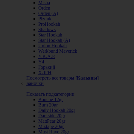
Misha
Orden
Orden (А)
Pizduk
ProHookah
Shadows
Star Hookah
Star Hookah (А)
Union Hookah
Werkbund Maverick
Y.K.A.P.
Y4
Горький
ХЛГН
Посмотреть все товары
[Кальяны]
Баночки
Показать подкатегории
Bonche 12gr
Burn 20gr
Daily Hookah 20gr
Darkside 20gr
MattPear 20gr
Mixtape 20gr
Must Have 20gr