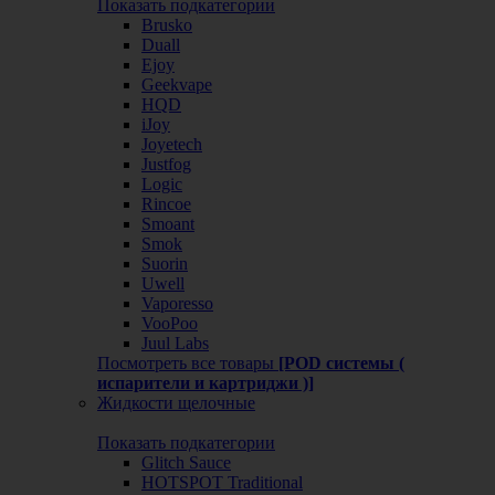
Показать подкатегории
Brusko
Duall
Ejoy
Geekvape
HQD
iJoy
Joyetech
Justfog
Logic
Rincoe
Smoant
Smok
Suorin
Uwell
Vaporesso
VooPoo
Juul Labs
Посмотреть все товары
[POD системы (
испарители и картриджи )]
Жидкости щелочные
Показать подкатегории
Glitch Sauce
HOTSPOT Traditional