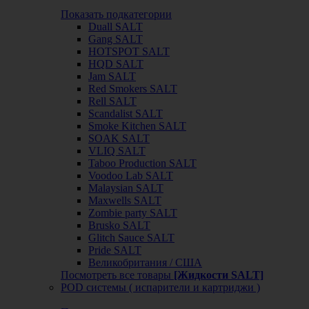
Показать подкатегории
Duall SALT
Gang SALT
HOTSPOT SALT
HQD SALT
Jam SALT
Red Smokers SALT
Rell SALT
Scandalist SALT
Smoke Kitchen SALT
SOAK SALT
VLIQ SALT
Taboo Production SALT
Voodoo Lab SALT
Malaysian SALT
Maxwells SALT
Zombie party SALT
Brusko SALT
Glitch Sauce SALT
Pride SALT
Великобритания / США
Посмотреть все товары
[Жидкости SALT]
POD системы ( испарители и картриджи )