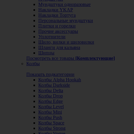
Мундштуки одноразовые
Накладки YKAP
Накладки Тортуга
Персональные мундштуки
Плитки и горелки
Прочие аксессуары
Уплотнители
Шило, вилки и шиловилки
Шланги для кальяна
Щипцы
Посмотреть все товары
[Комплектующие]
Колбы
Показать подкатегории
Колбы Alpha Hookah
Колбы Darkside
Колбы Delta
Колбы Drop
Колбы Edge
Колбы Level
Колбы Mini
Колбы Push
Колбы Space
Колбы Strong
Колбы Vogue