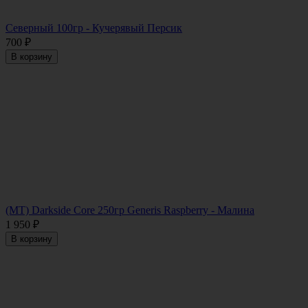
Северный 100гр - Кучерявый Персик
700
₽
В корзину
(MT) Darkside Core 250гр Generis Raspberry - Малина
1 950
₽
В корзину