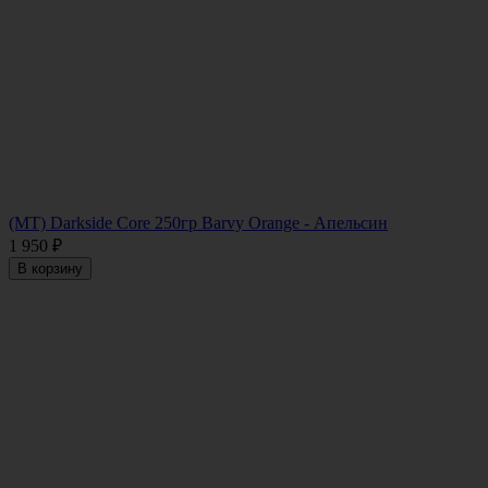
(MT) Darkside Core 250гр Barvy Orange - Апельсин
1 950
₽
В корзину