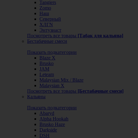
Tangiers
Zomo
Наш
Северный
ХЛГN
Энтузиаст
Посмотреть все товары
[Табак для кальяна]
Бестабачные смеси
Показать подкатегории
Blaze X
Brusko
JAM
Leteam
Malaysian Mix / Blaze
Malaysian X
Посмотреть все товары
[Бестабачные смеси]
Кальяны
Показать подкатегории
Abaryd
Alpha Hookah
Brusko Haze
Darkside
DSH