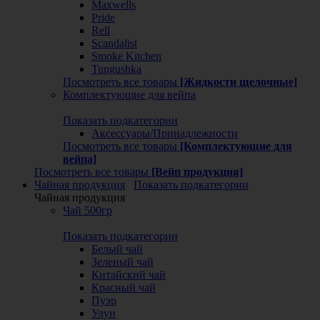
Maxwells
Pride
Rell
Scandalist
Smoke Kitchen
Tungushka
Посмотреть все товары
[Жидкости щелочные]
Комплектующие для вейпа
Показать подкатегории
Аксессуары/Принадлежности
Посмотреть все товары
[Комплектующие для
вейпа]
Посмотреть все товары
[Вейп продукция]
Чайная продукция
Показать подкатегории
Чайная продукция
Чай 500гр
Показать подкатегории
Белый чай
Зеленый чай
Китайский чай
Красный чай
Пуэр
Улун