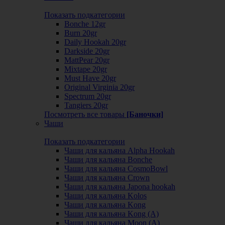
Показать подкатегории
Bonche 12gr
Burn 20gr
Daily Hookah 20gr
Darkside 20gr
MattPear 20gr
Mixtape 20gr
Must Have 20gr
Original Virginia 20gr
Spectrum 20gr
Tangiers 20gr
Посмотреть все товары
[Баночки]
Чаши
Показать подкатегории
Чаши для кальяна Alpha Hookah
Чаши для кальяна Bonche
Чаши для кальяна CosmoBowl
Чаши для кальяна Crown
Чаши для кальяна Japona hookah
Чаши для кальяна Kolos
Чаши для кальяна Kong
Чаши для кальяна Kong (A)
Чаши для кальяна Moon (А)