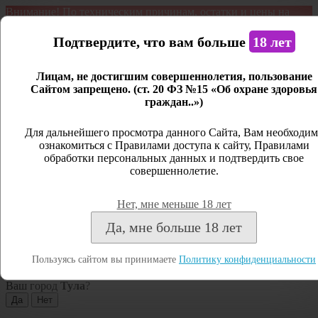
Внимание! По техническим причинам, остатки и цены на
продукцию могут отличаться с фактическим наличием. Сайт
является демонстрационным. Дистанционная продажа не
Подтвердите, что вам больше
18 лет
ведется.
Лицам, не достигшим совершеннолетия, пользование
Открыть сайдбар
Сайтом запрещено. (ст. 20 ФЗ №15 «Об охране здоровья
граждан..»)
Меню
Личный кабинет
Для дальнейшего просмотра данного Сайта, Вам необходим
ознакомиться с Правилами доступа к сайту, Правилами
Закрыть
обработки персональных данных и подтвердить свое
совершеннолетие.
Вход
Регистрация
Нет, мне меньше 18 лет
Поиск
Да, мне больше 18 лет
Посмотреть все результаты
Пользуясь сайтом вы принимаете
Политику конфиденциальности
Тула
Ваш город
Тула
?