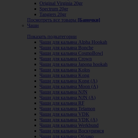
Original Virginia 20gr
Spectrum 20gr
Tangiers 20gr
Посмотреть все товары
[Баночки]
Чаши
Показать подкатегории
Чаши для кальяна Alpha Hookah
Чаши для кальяна Bonche
Чаши для кальяна CosmoBowl
Чаши для кальяна Crown
Чаши для кальяна Japona hookah
Чаши для кальяна Kolos
Чаши для кальяна Kong
Чаши для кальяна Kong (A)
Чаши для кальяна Moon (А)
Чаши для кальяна NJN
Чаши для кальяна NJN (А)
Чаши для кальяна RF
Чаши для кальяна Telamon
Чаши для кальяна VDK
Чаши для кальяна VDK (А)
Чаши для кальяна Werkbund
Чаши для кальяна Воскуримся
Чаши для кальяна Облако