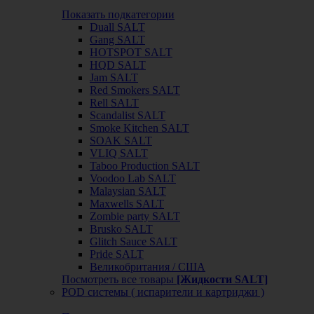
Показать подкатегории
Duall SALT
Gang SALT
HOTSPOT SALT
HQD SALT
Jam SALT
Red Smokers SALT
Rell SALT
Scandalist SALT
Smoke Kitchen SALT
SOAK SALT
VLIQ SALT
Taboo Production SALT
Voodoo Lab SALT
Malaysian SALT
Maxwells SALT
Zombie party SALT
Brusko SALT
Glitch Sauce SALT
Pride SALT
Великобритания / США
Посмотреть все товары
[Жидкости SALT]
POD системы ( испарители и картриджи )