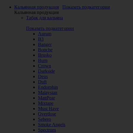
Кальянная продукция
Показать подкатегории
Кальянная продукция
Табак для кальяна
Показать подкатегории
Aurum
B3
Banger
Bonche
Brusko
Burn
Crown
Darkside
Deus
Duft
Endorphin
Malaysian
MattPear
Mixtape
Must Have
Overdose
Sebero
Smoke Angels
Spectrum