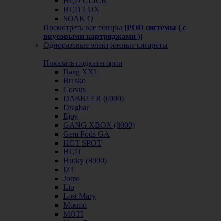
HQD CLICK
HQD LUX
SOAK Q
Посмотреть все товары
[POD системы ( с
вкусовыми картриджами )]
Одноразовые электронные сигареты
Показать подкатегории
Bang XXL
Brusko
Corvus
DABBLER (6000)
Dragbar
Ejoy
GANG XBOX (8000)
Gem Pods GA
HOT SPOT
HQD
Husky (8000)
IZI
Jomo
Lio
Lost Mary
Mosmo
MOTI