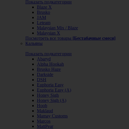
Показать подкатегории
Blaze X
Brusko
JAM
Leteam
Malaysian Mix / Blaze
Malaysian X
Посмотреть все товары
[Бестабачные смеси]
Кальяны
Показать подкатегории
Abaryd
Alpha Hookah
Brusko Haze
Darkside
DSH
Euphoria Easy
Euphoria Easy (А)
Honey Sigh
Honey Sigh (А)
Hoob
Maklaud
Mamay Customs
Marcos
MattPear