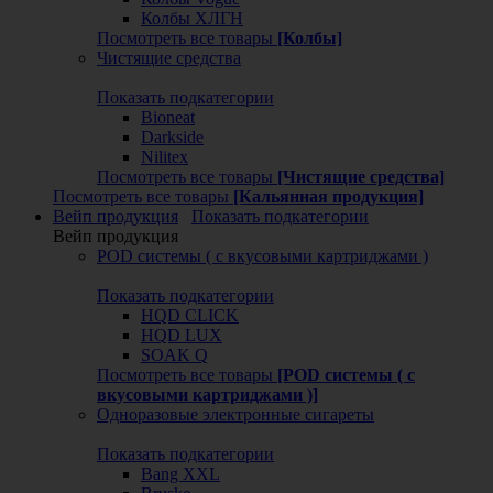
Колбы ХЛГН
Посмотреть все товары
[Колбы]
Чистящие средства
Показать подкатегории
Bioneat
Darkside
Nilitex
Посмотреть все товары
[Чистящие средства]
Посмотреть все товары
[Кальянная продукция]
Вейп продукция
Показать подкатегории
Вейп продукция
POD системы ( с вкусовыми картриджами )
Показать подкатегории
HQD CLICK
HQD LUX
SOAK Q
Посмотреть все товары
[POD системы ( с
вкусовыми картриджами )]
Одноразовые электронные сигареты
Показать подкатегории
Bang XXL