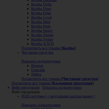
Колбы Delta
Колбы Drop
Колбы Edge
Колбы Level
Колбы Mini
Колбы Push
Колбы Space
Колбы Strong
Колбы Vogue
Колбы ХЛГН
Посмотреть все товары
[Колбы]
Чистящие средства
Показать подкатегории
Bioneat
Darkside
Nilitex
Посмотреть все товары
[Чистящие средства]
Посмотреть все товары
[Кальянная продукция]
Вейп продукция
Показать подкатегории
Вейп продукция
POD системы ( с вкусовыми картриджами )
Показать подкатегории