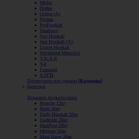
Misha
Orden
Orden (А)
Pizduk
ProHookah
Shadows
Star Hookah
Star Hookah (А)
Union Hookah
Werkbund Maverick
Y.K.A.P.
Y4
Горький
ХЛГН
Посмотреть все товары
[Кальяны]
Баночки
Показать подкатегории
Bonche 12gr
Burn 20gr
Daily Hookah 20gr
Darkside 20gr
MattPear 20gr
Mixtape 20gr
Must Have 20gr