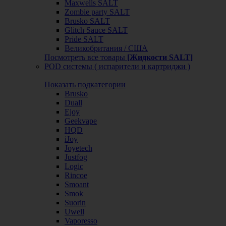
Maxwells SALT
Zombie party SALT
Brusko SALT
Glitch Sauce SALT
Pride SALT
Великобритания / США
Посмотреть все товары
[Жидкости SALT]
POD системы ( испарители и картриджи )
Показать подкатегории
Brusko
Duall
Ejoy
Geekvape
HQD
iJoy
Joyetech
Justfog
Logic
Rincoe
Smoant
Smok
Suorin
Uwell
Vaporesso