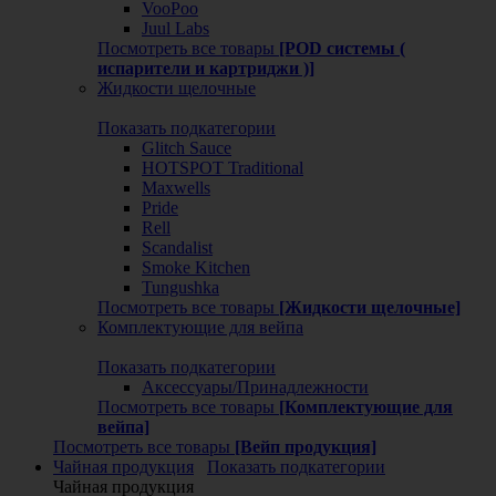
VooPoo
Juul Labs
Посмотреть все товары
[POD системы (
испарители и картриджи )]
Жидкости щелочные
Показать подкатегории
Glitch Sauce
HOTSPOT Traditional
Maxwells
Pride
Rell
Scandalist
Smoke Kitchen
Tungushka
Посмотреть все товары
[Жидкости щелочные]
Комплектующие для вейпа
Показать подкатегории
Аксессуары/Принадлежности
Посмотреть все товары
[Комплектующие для
вейпа]
Посмотреть все товары
[Вейп продукция]
Чайная продукция
Показать подкатегории
Чайная продукция