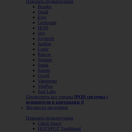
Показать подкатегории
Brusko
Duall
Ejoy
Geekvape
HQD
iJoy
Joyetech
Justfog
Logic
Rincoe
Smoant
Smok
Suorin
Uwell
Vaporesso
VooPoo
Juul Labs
Посмотреть все товары
[POD системы (
испарители и картриджи )]
Жидкости щелочные
Показать подкатегории
Glitch Sauce
HOTSPOT Traditional