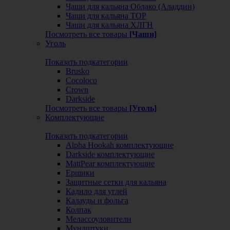
Чаши для кальяна Облако (Аладдин)
Чаши для кальяна ТОР
Чаши для кальяна ХЛГН
Посмотреть все товары
[Чаши]
Уголь
Показать подкатегории
Brusko
Cocoloco
Crown
Darkside
Посмотреть все товары
[Уголь]
Комплектующие
Показать подкатегории
Alpha Hookah комплектующие
Darkside комплектующие
MattPear комплектующие
Ершики
Защитные сетки для кальяна
Кадило для углей
Калауды и фольга
Колпак
Мелассоуловители
Мундштуки