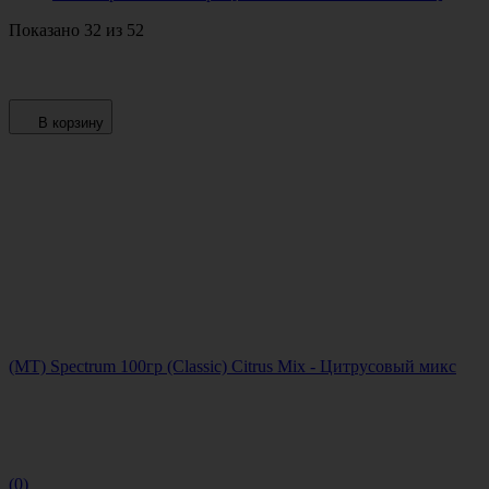
Показано 32 из 52
В корзину
(MT) Spectrum 100гр (Classic) Citrus Mix - Цитрусовый микс
(0)