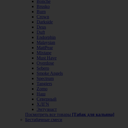
Bonche
Brusko
Burn
Crown
Darkside
Deus
Duft
Endorphin
Malaysian
MattPear
Mixtape
Must Have
Overdose
Sebero
Smoke Angels
Spectrum
Tangiers
Zomo
Наш
Северный
ХЛГN
Энтузиаст
Посмотреть все товары
[Табак для кальяна]
Бестабачные смеси