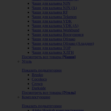
Чаши для кальяна NJN
Чаши для кальяна NJN (А)
Чаши для кальяна RF
Чаши для кальяна Telamon
Чаши для кальяна VDK
Чаши для кальяна VDK (А)
Чаши для кальяна Werkbund
Чаши для кальяна Воскуримся
Чаши для кальяна Облако
Чаши для кальяна Облако (Аладдин)
Чаши для кальяна ТОР
Чаши для кальяна ХЛГН
Посмотреть все товары
[Чаши]
Уголь
Показать подкатегории
Brusko
Cocoloco
Crown
Darkside
Посмотреть все товары
[Уголь]
Комплектующие
Показать подкатегории
Alpha Hookah комплектующие