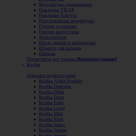
Мундштуки одноразовые
Накладки YKAP
Накладки Тортуга
Персональные мундштуки
Плитки и горелки
Прочие аксессуары
Уплотнители
Шило, вилки и шиловилки
Шланги для кальяна
Щипцы
Посмотреть все товары
[Комплектующие]
Колбы
Показать подкатегории
Колбы Alpha Hookah
Колбы Darkside
Колбы Delta
Колбы Drop
Колбы Edge
Колбы Level
Колбы Mini
Колбы Push
Колбы Space
Колбы Strong
Колбы Vogue