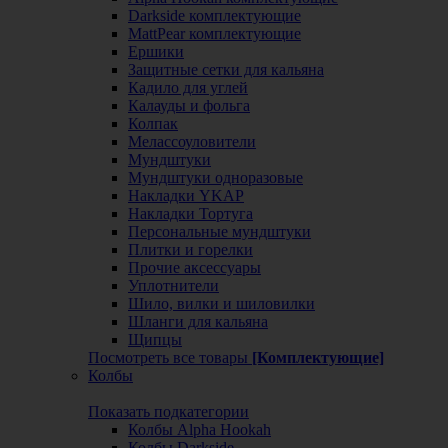
Darkside комплектующие
MattPear комплектующие
Ершики
Защитные сетки для кальяна
Кадило для углей
Калауды и фольга
Колпак
Мелассоуловители
Мундштуки
Мундштуки одноразовые
Накладки YKAP
Накладки Тортуга
Персональные мундштуки
Плитки и горелки
Прочие аксессуары
Уплотнители
Шило, вилки и шиловилки
Шланги для кальяна
Щипцы
Посмотреть все товары
[Комплектующие]
Колбы
Показать подкатегории
Колбы Alpha Hookah
Колбы Darkside