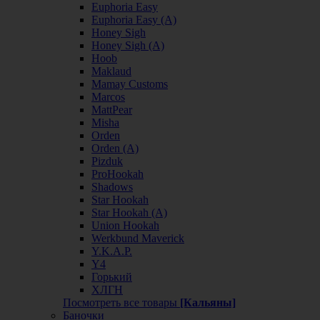
Euphoria Easy
Euphoria Easy (А)
Honey Sigh
Honey Sigh (А)
Hoob
Maklaud
Mamay Customs
Marcos
MattPear
Misha
Orden
Orden (А)
Pizduk
ProHookah
Shadows
Star Hookah
Star Hookah (А)
Union Hookah
Werkbund Maverick
Y.K.A.P.
Y4
Горький
ХЛГН
Посмотреть все товары
[Кальяны]
Баночки