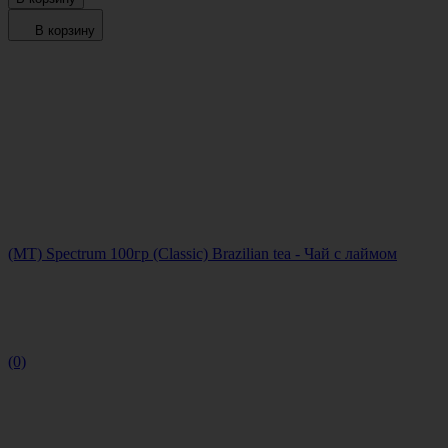
В корзину
(MT) Spectrum 100гр (Classic) Brazilian tea - Чай с лаймом
(0)