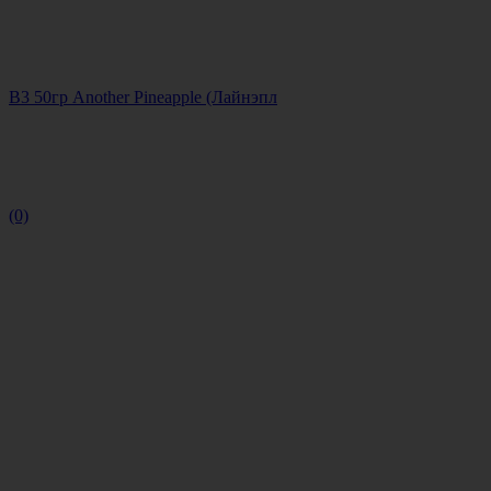
B3 50гр Another Pineapple (Лайнэпл
(0)