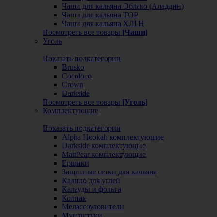
Чаши для кальяна Облако (Аладдин)
Чаши для кальяна ТОР
Чаши для кальяна ХЛГН
Посмотреть все товары
[Чаши]
Уголь
Показать подкатегории
Brusko
Cocoloco
Crown
Darkside
Посмотреть все товары
[Уголь]
Комплектующие
Показать подкатегории
Alpha Hookah комплектующие
Darkside комплектующие
MattPear комплектующие
Ершики
Защитные сетки для кальяна
Кадило для углей
Калауды и фольга
Колпак
Мелассоуловители
Мундштуки