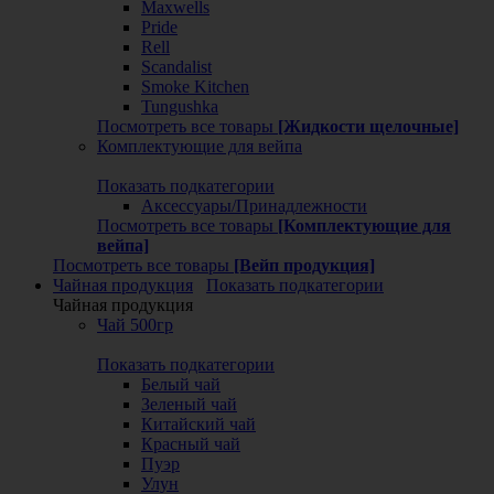
Maxwells
Pride
Rell
Scandalist
Smoke Kitchen
Tungushka
Посмотреть все товары
[Жидкости щелочные]
Комплектующие для вейпа
Показать подкатегории
Аксессуары/Принадлежности
Посмотреть все товары
[Комплектующие для
вейпа]
Посмотреть все товары
[Вейп продукция]
Чайная продукция
Показать подкатегории
Чайная продукция
Чай 500гр
Показать подкатегории
Белый чай
Зеленый чай
Китайский чай
Красный чай
Пуэр
Улун