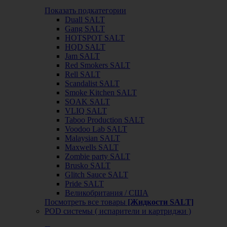
Показать подкатегории
Duall SALT
Gang SALT
HOTSPOT SALT
HQD SALT
Jam SALT
Red Smokers SALT
Rell SALT
Scandalist SALT
Smoke Kitchen SALT
SOAK SALT
VLIQ SALT
Taboo Production SALT
Voodoo Lab SALT
Malaysian SALT
Maxwells SALT
Zombie party SALT
Brusko SALT
Glitch Sauce SALT
Pride SALT
Великобритания / США
Посмотреть все товары
[Жидкости SALT]
POD системы ( испарители и картриджи )