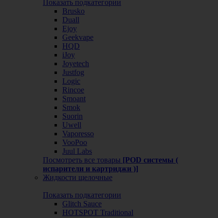
Показать подкатегории
Brusko
Duall
Ejoy
Geekvape
HQD
iJoy
Joyetech
Justfog
Logic
Rincoe
Smoant
Smok
Suorin
Uwell
Vaporesso
VooPoo
Juul Labs
Посмотреть все товары
[POD системы (
испарители и картриджи )]
Жидкости щелочные
Показать подкатегории
Glitch Sauce
HOTSPOT Traditional