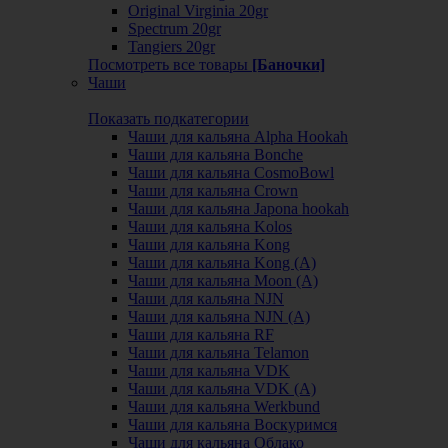
Original Virginia 20gr
Spectrum 20gr
Tangiers 20gr
Посмотреть все товары
[Баночки]
Чаши
Показать подкатегории
Чаши для кальяна Alpha Hookah
Чаши для кальяна Bonche
Чаши для кальяна CosmoBowl
Чаши для кальяна Crown
Чаши для кальяна Japona hookah
Чаши для кальяна Kolos
Чаши для кальяна Kong
Чаши для кальяна Kong (A)
Чаши для кальяна Moon (А)
Чаши для кальяна NJN
Чаши для кальяна NJN (А)
Чаши для кальяна RF
Чаши для кальяна Telamon
Чаши для кальяна VDK
Чаши для кальяна VDK (А)
Чаши для кальяна Werkbund
Чаши для кальяна Воскуримся
Чаши для кальяна Облако