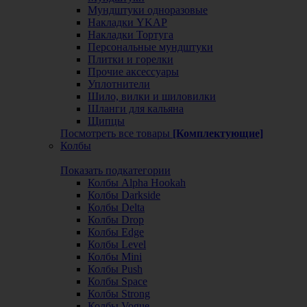
Мундштуки одноразовые
Накладки YKAP
Накладки Тортуга
Персональные мундштуки
Плитки и горелки
Прочие аксессуары
Уплотнители
Шило, вилки и шиловилки
Шланги для кальяна
Щипцы
Посмотреть все товары
[Комплектующие]
Колбы
Показать подкатегории
Колбы Alpha Hookah
Колбы Darkside
Колбы Delta
Колбы Drop
Колбы Edge
Колбы Level
Колбы Mini
Колбы Push
Колбы Space
Колбы Strong
Колбы Vogue