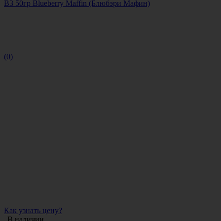
B3 50гр Blueberry Maffin (Блюбэри Мафин)
(0)
Как узнать цену?
В наличии