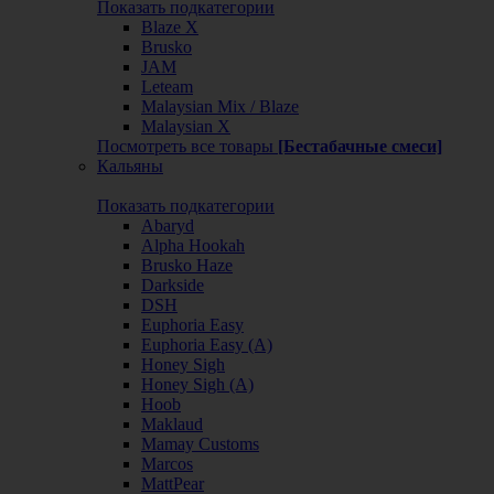
Показать подкатегории
Blaze X
Brusko
JAM
Leteam
Malaysian Mix / Blaze
Malaysian X
Посмотреть все товары
[Бестабачные смеси]
Кальяны
Показать подкатегории
Abaryd
Alpha Hookah
Brusko Haze
Darkside
DSH
Euphoria Easy
Euphoria Easy (А)
Honey Sigh
Honey Sigh (А)
Hoob
Maklaud
Mamay Customs
Marcos
MattPear