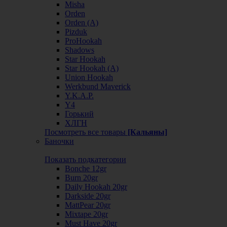
Misha
Orden
Orden (А)
Pizduk
ProHookah
Shadows
Star Hookah
Star Hookah (А)
Union Hookah
Werkbund Maverick
Y.K.A.P.
Y4
Горький
ХЛГН
Посмотреть все товары
[Кальяны]
Баночки
Показать подкатегории
Bonche 12gr
Burn 20gr
Daily Hookah 20gr
Darkside 20gr
MattPear 20gr
Mixtape 20gr
Must Have 20gr