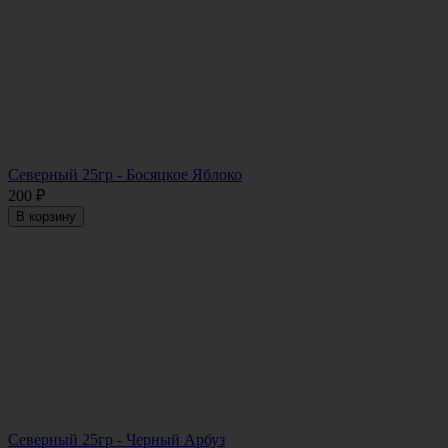
Северный 25гр - Босяцкое Яблоко
200
₽
В корзину
Северный 25гр - Черный Арбуз