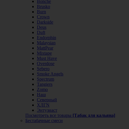
Bonche
Brusko
Burn
Crown
Darkside
Deus
Duft
Endorphin
Malaysian
MattPear
Mixtape
Must Have
Overdose
Sebero
Smoke Angels
Spectrum
Tangiers
Zomo
Наш
Северный
ХЛГN
Энтузиаст
Посмотреть все товары
[Табак для кальяна]
Бестабачные смеси