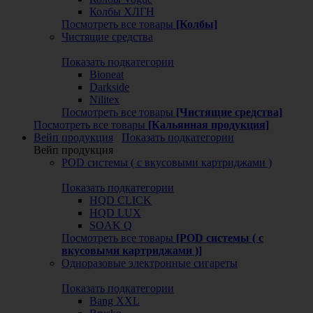
Колбы ХЛГН
Посмотреть все товары
[Колбы]
Чистящие средства
Показать подкатегории
Bioneat
Darkside
Nilitex
Посмотреть все товары
[Чистящие средства]
Посмотреть все товары
[Кальянная продукция]
Вейп продукция
Показать подкатегории
Вейп продукция
POD системы ( с вкусовыми картриджами )
Показать подкатегории
HQD CLICK
HQD LUX
SOAK Q
Посмотреть все товары
[POD системы ( с
вкусовыми картриджами )]
Одноразовые электронные сигареты
Показать подкатегории
Bang XXL