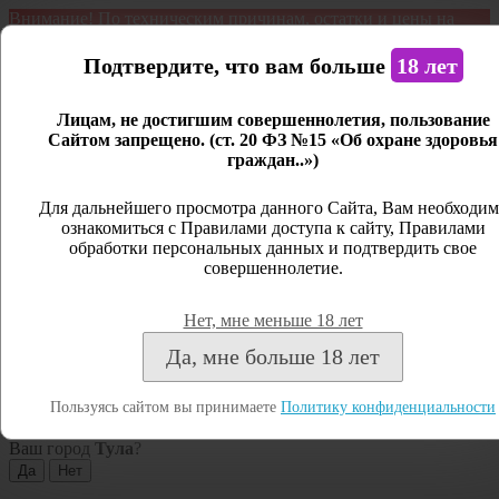
Внимание! По техническим причинам, остатки и цены на
продукцию могут отличаться с фактическим наличием. Сайт
является демонстрационным. Дистанционная продажа не
Подтвердите, что вам больше
18 лет
ведется.
Лицам, не достигшим совершеннолетия, пользование
Открыть сайдбар
Сайтом запрещено. (ст. 20 ФЗ №15 «Об охране здоровья
граждан..»)
Меню
Личный кабинет
Для дальнейшего просмотра данного Сайта, Вам необходим
ознакомиться с Правилами доступа к сайту, Правилами
Закрыть
обработки персональных данных и подтвердить свое
совершеннолетие.
Вход
Регистрация
Нет, мне меньше 18 лет
Поиск
Да, мне больше 18 лет
Посмотреть все результаты
Пользуясь сайтом вы принимаете
Политику конфиденциальности
Тула
Ваш город
Тула
?