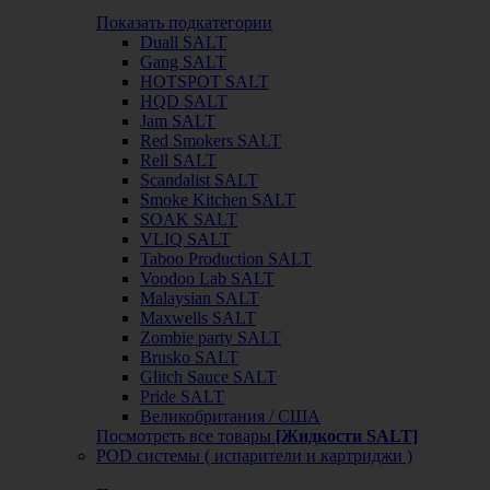
Показать подкатегории
Duall SALT
Gang SALT
HOTSPOT SALT
HQD SALT
Jam SALT
Red Smokers SALT
Rell SALT
Scandalist SALT
Smoke Kitchen SALT
SOAK SALT
VLIQ SALT
Taboo Production SALT
Voodoo Lab SALT
Malaysian SALT
Maxwells SALT
Zombie party SALT
Brusko SALT
Glitch Sauce SALT
Pride SALT
Великобритания / США
Посмотреть все товары
[Жидкости SALT]
POD системы ( испарители и картриджи )