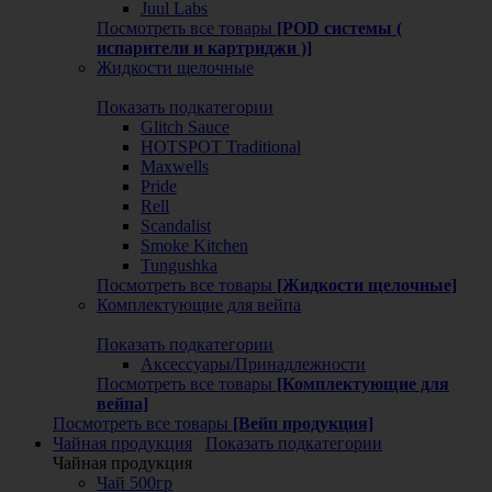
Juul Labs
Посмотреть все товары
[POD системы (
испарители и картриджи )]
Жидкости щелочные
Показать подкатегории
Glitch Sauce
HOTSPOT Traditional
Maxwells
Pride
Rell
Scandalist
Smoke Kitchen
Tungushka
Посмотреть все товары
[Жидкости щелочные]
Комплектующие для вейпа
Показать подкатегории
Аксессуары/Принадлежности
Посмотреть все товары
[Комплектующие для
вейпа]
Посмотреть все товары
[Вейп продукция]
Чайная продукция
Показать подкатегории
Чайная продукция
Чай 500гр