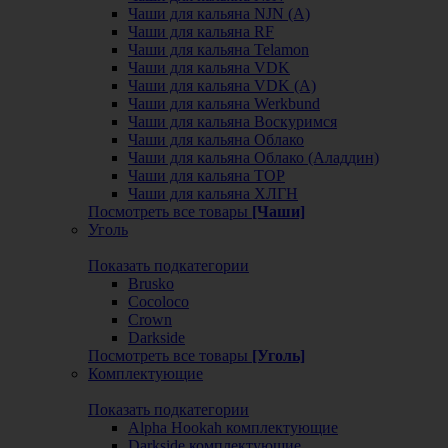
Чаши для кальяна NJN (А)
Чаши для кальяна RF
Чаши для кальяна Telamon
Чаши для кальяна VDK
Чаши для кальяна VDK (А)
Чаши для кальяна Werkbund
Чаши для кальяна Воскуримся
Чаши для кальяна Облако
Чаши для кальяна Облако (Аладдин)
Чаши для кальяна ТОР
Чаши для кальяна ХЛГН
Посмотреть все товары
[Чаши]
Уголь
Показать подкатегории
Brusko
Cocoloco
Crown
Darkside
Посмотреть все товары
[Уголь]
Комплектующие
Показать подкатегории
Alpha Hookah комплектующие
Darkside комплектующие