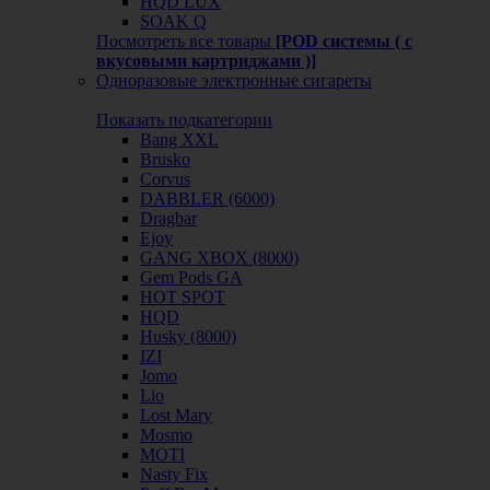
HQD LUX
SOAK Q
Посмотреть все товары
[POD системы ( с
вкусовыми картриджами )]
Одноразовые электронные сигареты
Показать подкатегории
Bang XXL
Brusko
Corvus
DABBLER (6000)
Dragbar
Ejoy
GANG XBOX (8000)
Gem Pods GA
HOT SPOT
HQD
Husky (8000)
IZI
Jomo
Lio
Lost Mary
Mosmo
MOTI
Nasty Fix