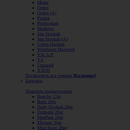
Misha
Orden
Orden (А)
Pizduk
ProHookah
Shadows
Star Hookah
Star Hookah (А)
Union Hookah
Werkbund Maverick
Y.K.A.P.
Y4
Горький
ХЛГН
Посмотреть все товары
[Кальяны]
Баночки
Показать подкатегории
Bonche 12gr
Burn 20gr
Daily Hookah 20gr
Darkside 20gr
MattPear 20gr
Mixtape 20gr
Must Have 20gr