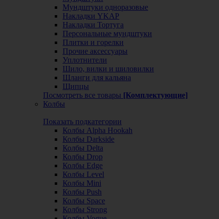
Мундштуки одноразовые
Накладки YKAP
Накладки Тортуга
Персональные мундштуки
Плитки и горелки
Прочие аксессуары
Уплотнители
Шило, вилки и шиловилки
Шланги для кальяна
Щипцы
Посмотреть все товары
[Комплектующие]
Колбы
Показать подкатегории
Колбы Alpha Hookah
Колбы Darkside
Колбы Delta
Колбы Drop
Колбы Edge
Колбы Level
Колбы Mini
Колбы Push
Колбы Space
Колбы Strong
Колбы Vogue