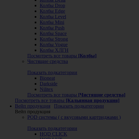
Колбы Drop
Колбы Edge
Колбы Level
Колбы Mini
Колбы Push
Колбы Space
Колбы Strong
Колбы Vogue
Колбы ХЛГН
Посмотреть все товары
[Колбы]
Чистящие средства
Показать подкатегории
Bioneat
Darkside
Nilitex
Посмотреть все товары
[Чистящие средства]
Посмотреть все товары
[Кальянная продукция]
Вейп продукция
Показать подкатегории
Вейп продукция
POD системы ( с вкусовыми картриджами )
Показать подкатегории
HQD CLICK