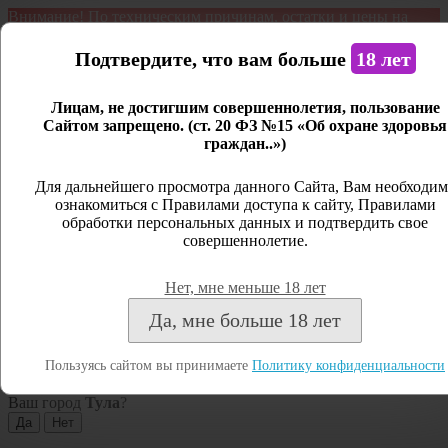
Внимание! По техническим причинам, остатки и цены на
продукцию могут отличаться с фактическим наличием. Сайт
является демонстрационным. Дистанционная продажа не
Подтвердите, что вам больше
18 лет
ведется.
Лицам, не достигшим совершеннолетия, пользование
Открыть сайдбар
Сайтом запрещено. (ст. 20 ФЗ №15 «Об охране здоровья
граждан..»)
Меню
Личный кабинет
Для дальнейшего просмотра данного Сайта, Вам необходим
ознакомиться с Правилами доступа к сайту, Правилами
Закрыть
обработки персональных данных и подтвердить свое
совершеннолетие.
Вход
Регистрация
Нет, мне меньше 18 лет
Поиск
Да, мне больше 18 лет
Посмотреть все результаты
Пользуясь сайтом вы принимаете
Политику конфиденциальности
Тула
Ваш город
Тула
?