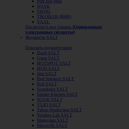
Puff Bar Max
SOAK
SWOG
TIKOBAR (8000)
VAAL
Посмотреть все товары
[Одноразовые
электронные сигареты]
Жидкости SALT
Показать подкатегории
Duall SALT
Gang SALT
HOTSPOT SALT
HQD SALT
Jam SALT
Red Smokers SALT
Rell SALT
Scandalist SALT
Smoke Kitchen SALT
SOAK SALT
VLIQ SALT
Taboo Production SALT
Voodoo Lab SALT
Malaysian SALT
Maxwells SALT