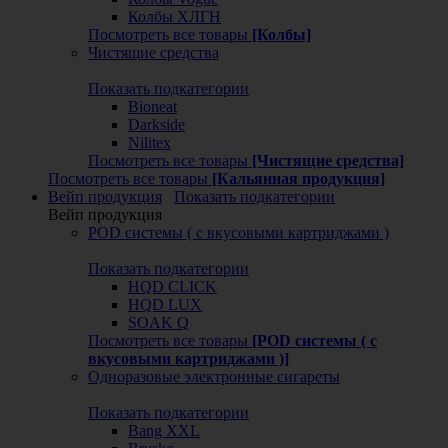
Колбы ХЛГН
Посмотреть все товары
[Колбы]
Чистящие средства
Показать подкатегории
Bioneat
Darkside
Nilitex
Посмотреть все товары
[Чистящие средства]
Посмотреть все товары
[Кальянная продукция]
Вейп продукция
Показать подкатегории
Вейп продукция
POD системы ( с вкусовыми картриджами )
Показать подкатегории
HQD CLICK
HQD LUX
SOAK Q
Посмотреть все товары
[POD системы ( с
вкусовыми картриджами )]
Одноразовые электронные сигареты
Показать подкатегории
Bang XXL