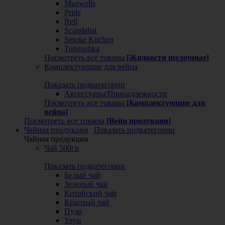
Maxwells
Pride
Rell
Scandalist
Smoke Kitchen
Tungushka
Посмотреть все товары
[Жидкости щелочные]
Комплектующие для вейпа
Показать подкатегории
Аксессуары/Принадлежности
Посмотреть все товары
[Комплектующие для
вейпа]
Посмотреть все товары
[Вейп продукция]
Чайная продукция
Показать подкатегории
Чайная продукция
Чай 500гр
Показать подкатегории
Белый чай
Зеленый чай
Китайский чай
Красный чай
Пуэр
Улун