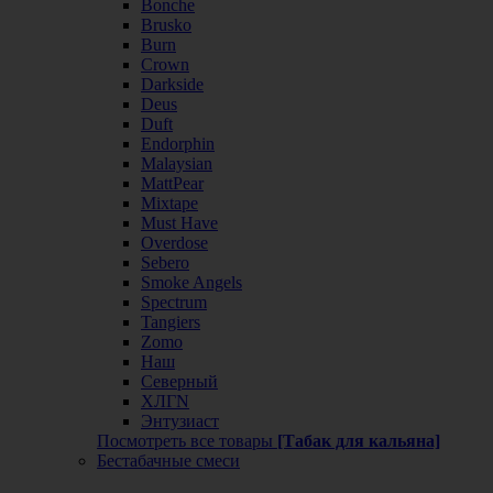
Bonche
Brusko
Burn
Crown
Darkside
Deus
Duft
Endorphin
Malaysian
MattPear
Mixtape
Must Have
Overdose
Sebero
Smoke Angels
Spectrum
Tangiers
Zomo
Наш
Северный
ХЛГN
Энтузиаст
Посмотреть все товары
[Табак для кальяна]
Бестабачные смеси