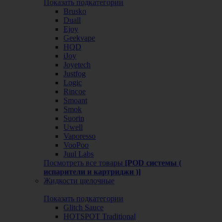
Показать подкатегории
Brusko
Duall
Ejoy
Geekvape
HQD
iJoy
Joyetech
Justfog
Logic
Rincoe
Smoant
Smok
Suorin
Uwell
Vaporesso
VooPoo
Juul Labs
Посмотреть все товары
[POD системы (
испарители и картриджи )]
Жидкости щелочные
Показать подкатегории
Glitch Sauce
HOTSPOT Traditional