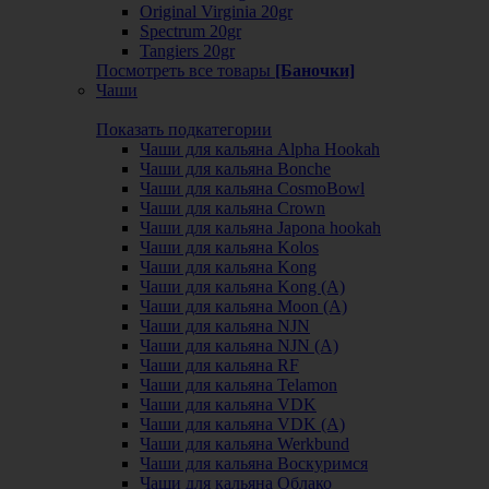
Original Virginia 20gr
Spectrum 20gr
Tangiers 20gr
Посмотреть все товары
[Баночки]
Чаши
Показать подкатегории
Чаши для кальяна Alpha Hookah
Чаши для кальяна Bonche
Чаши для кальяна CosmoBowl
Чаши для кальяна Crown
Чаши для кальяна Japona hookah
Чаши для кальяна Kolos
Чаши для кальяна Kong
Чаши для кальяна Kong (A)
Чаши для кальяна Moon (А)
Чаши для кальяна NJN
Чаши для кальяна NJN (А)
Чаши для кальяна RF
Чаши для кальяна Telamon
Чаши для кальяна VDK
Чаши для кальяна VDK (А)
Чаши для кальяна Werkbund
Чаши для кальяна Воскуримся
Чаши для кальяна Облако