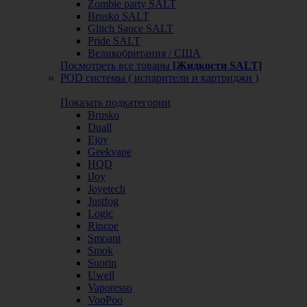
Zombie party SALT
Brusko SALT
Glitch Sauce SALT
Pride SALT
Великобритания / США
Посмотреть все товары
[Жидкости SALT]
POD системы ( испарители и картриджи )
Показать подкатегории
Brusko
Duall
Ejoy
Geekvape
HQD
iJoy
Joyetech
Justfog
Logic
Rincoe
Smoant
Smok
Suorin
Uwell
Vaporesso
VooPoo