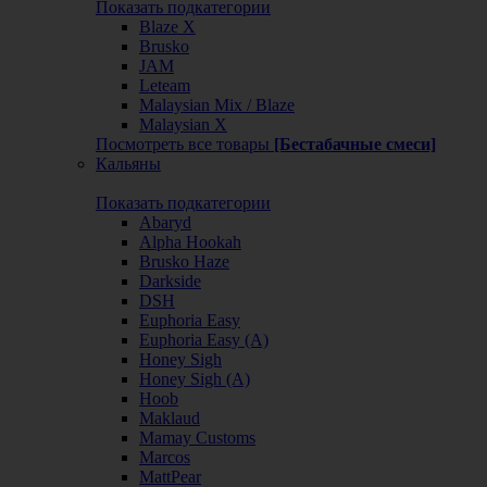
Показать подкатегории
Blaze X
Brusko
JAM
Leteam
Malaysian Mix / Blaze
Malaysian X
Посмотреть все товары
[Бестабачные смеси]
Кальяны
Показать подкатегории
Abaryd
Alpha Hookah
Brusko Haze
Darkside
DSH
Euphoria Easy
Euphoria Easy (А)
Honey Sigh
Honey Sigh (А)
Hoob
Maklaud
Mamay Customs
Marcos
MattPear