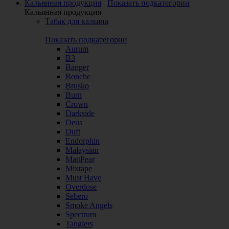
Кальянная продукция
Показать подкатегории
Кальянная продукция
Табак для кальяна
Показать подкатегории
Aurum
B3
Banger
Bonche
Brusko
Burn
Crown
Darkside
Deus
Duft
Endorphin
Malaysian
MattPear
Mixtape
Must Have
Overdose
Sebero
Smoke Angels
Spectrum
Tangiers