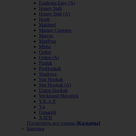
Euphoria Easy (А)
Honey Sigh
Honey Sigh (А)
Hoob
Maklaud
Mamay Customs
Marcos
MattPear
Misha
Orden
Orden (А)
Pizduk
ProHookah
Shadows
Star Hookah
Star Hookah (А)
Union Hookah
Werkbund Maverick
Y.K.A.P.
Y4
Горький
ХЛГН
Посмотреть все товары
[Кальяны]
Баночки