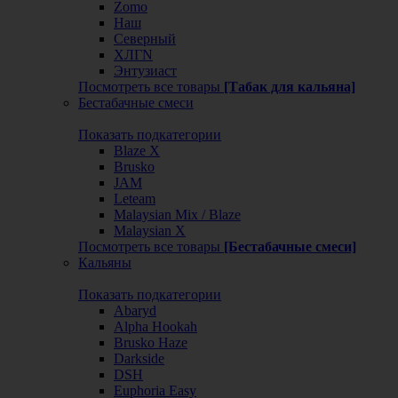
Zomo
Наш
Северный
ХЛГN
Энтузиаст
Посмотреть все товары
[Табак для кальяна]
Бестабачные смеси
Показать подкатегории
Blaze X
Brusko
JAM
Leteam
Malaysian Mix / Blaze
Malaysian X
Посмотреть все товары
[Бестабачные смеси]
Кальяны
Показать подкатегории
Abaryd
Alpha Hookah
Brusko Haze
Darkside
DSH
Euphoria Easy