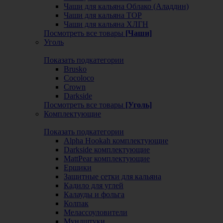
Чаши для кальяна Облако (Аладдин)
Чаши для кальяна ТОР
Чаши для кальяна ХЛГН
Посмотреть все товары
[Чаши]
Уголь
Показать подкатегории
Brusko
Cocoloco
Crown
Darkside
Посмотреть все товары
[Уголь]
Комплектующие
Показать подкатегории
Alpha Hookah комплектующие
Darkside комплектующие
MattPear комплектующие
Ершики
Защитные сетки для кальяна
Кадило для углей
Калауды и фольга
Колпак
Мелассоуловители
Мундштуки