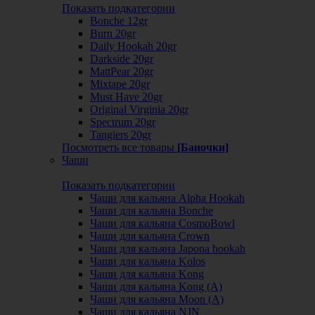
Показать подкатегории
Bonche 12gr
Burn 20gr
Daily Hookah 20gr
Darkside 20gr
MattPear 20gr
Mixtape 20gr
Must Have 20gr
Original Virginia 20gr
Spectrum 20gr
Tangiers 20gr
Посмотреть все товары
[Баночки]
Чаши
Показать подкатегории
Чаши для кальяна Alpha Hookah
Чаши для кальяна Bonche
Чаши для кальяна CosmoBowl
Чаши для кальяна Crown
Чаши для кальяна Japona hookah
Чаши для кальяна Kolos
Чаши для кальяна Kong
Чаши для кальяна Kong (A)
Чаши для кальяна Moon (А)
Чаши для кальяна NJN