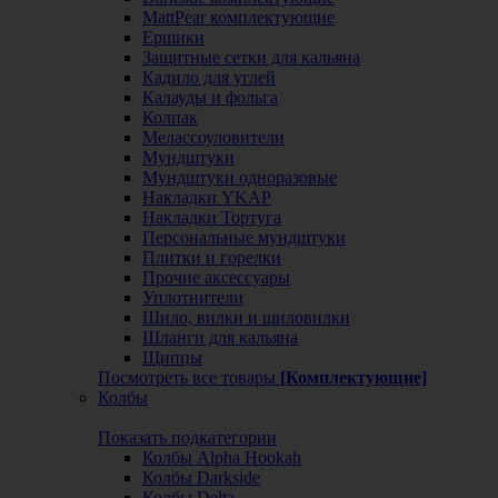
MattPear комплектующие
Ершики
Защитные сетки для кальяна
Кадило для углей
Калауды и фольга
Колпак
Мелассоуловители
Мундштуки
Мундштуки одноразовые
Накладки YKAP
Накладки Тортуга
Персональные мундштуки
Плитки и горелки
Прочие аксессуары
Уплотнители
Шило, вилки и шиловилки
Шланги для кальяна
Щипцы
Посмотреть все товары
[Комплектующие]
Колбы
Показать подкатегории
Колбы Alpha Hookah
Колбы Darkside
Колбы Delta