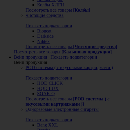
Колбы ХЛГН
Посмотреть все товары
[Колбы]
Чистящие средства
Показать подкатегории
Bioneat
Darkside
Nilitex
Посмотреть все товары
[Чистящие средства]
Посмотреть все товары
[Кальянная продукция]
Вейп продукция
Показать подкатегории
Вейп продукция
POD системы ( с вкусовыми картриджами )
Показать подкатегории
HQD CLICK
HQD LUX
SOAK Q
Посмотреть все товары
[POD системы ( с
вкусовыми картриджами )]
Одноразовые электронные сигареты
Показать подкатегории
Bang XXL