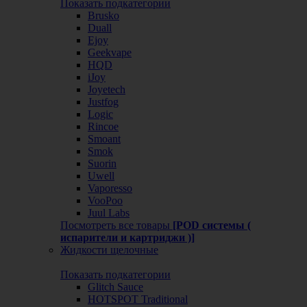
Показать подкатегории
Brusko
Duall
Ejoy
Geekvape
HQD
iJoy
Joyetech
Justfog
Logic
Rincoe
Smoant
Smok
Suorin
Uwell
Vaporesso
VooPoo
Juul Labs
Посмотреть все товары
[POD системы (
испарители и картриджи )]
Жидкости щелочные
Показать подкатегории
Glitch Sauce
HOTSPOT Traditional