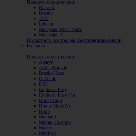
Показать подкатегории
Blaze X
Brusko
JAM
Leteam
Malaysian Mix / Blaze
Malaysian X
Посмотреть все товары
[Бестабачные смеси]
Кальяны
Показать подкатегории
Abaryd
Alpha Hookah
Brusko Haze
Darkside
DSH
Euphoria Easy
Euphoria Easy (А)
Honey Sigh
Honey Sigh (А)
Hoob
Maklaud
Mamay Customs
Marcos
MattPear