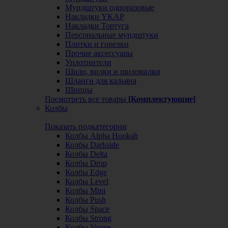
Мундштуки одноразовые
Накладки YKAP
Накладки Тортуга
Персональные мундштуки
Плитки и горелки
Прочие аксессуары
Уплотнители
Шило, вилки и шиловилки
Шланги для кальяна
Щипцы
Посмотреть все товары
[Комплектующие]
Колбы
Показать подкатегории
Колбы Alpha Hookah
Колбы Darkside
Колбы Delta
Колбы Drop
Колбы Edge
Колбы Level
Колбы Mini
Колбы Push
Колбы Space
Колбы Strong
Колбы Vogue