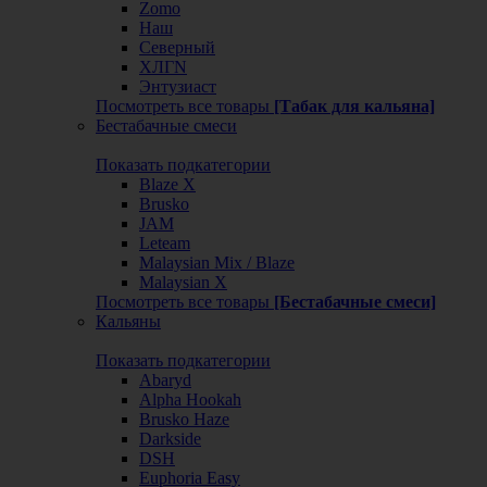
Zomo
Наш
Северный
ХЛГN
Энтузиаст
Посмотреть все товары
[Табак для кальяна]
Бестабачные смеси
Показать подкатегории
Blaze X
Brusko
JAM
Leteam
Malaysian Mix / Blaze
Malaysian X
Посмотреть все товары
[Бестабачные смеси]
Кальяны
Показать подкатегории
Abaryd
Alpha Hookah
Brusko Haze
Darkside
DSH
Euphoria Easy