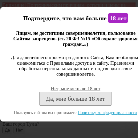
Внимание! По техническим причинам, остатки и цены на
продукцию могут отличаться с фактическим наличием. Сайт
является демонстрационным. Дистанционная продажа не
Подтвердите, что вам больше
18 лет
ведется.
Лицам, не достигшим совершеннолетия, пользование
Открыть сайдбар
Сайтом запрещено. (ст. 20 ФЗ №15 «Об охране здоровья
граждан..»)
Меню
Личный кабинет
Для дальнейшего просмотра данного Сайта, Вам необходим
ознакомиться с Правилами доступа к сайту, Правилами
Закрыть
обработки персональных данных и подтвердить свое
совершеннолетие.
Вход
Регистрация
Нет, мне меньше 18 лет
Поиск
Да, мне больше 18 лет
Посмотреть все результаты
Пользуясь сайтом вы принимаете
Политику конфиденциальности
Тула
Ваш город
Тула
?