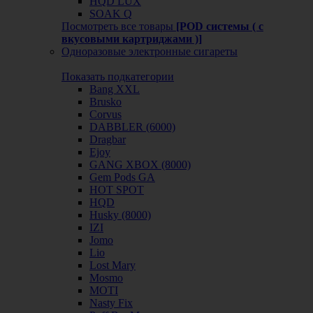
HQD LUX
SOAK Q
Посмотреть все товары
[POD системы ( с
вкусовыми картриджами )]
Одноразовые электронные сигареты
Показать подкатегории
Bang XXL
Brusko
Corvus
DABBLER (6000)
Dragbar
Ejoy
GANG XBOX (8000)
Gem Pods GA
HOT SPOT
HQD
Husky (8000)
IZI
Jomo
Lio
Lost Mary
Mosmo
MOTI
Nasty Fix