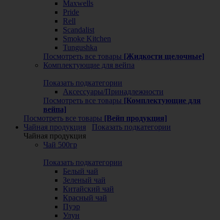
Maxwells
Pride
Rell
Scandalist
Smoke Kitchen
Tungushka
Посмотреть все товары
[Жидкости щелочные]
Комплектующие для вейпа
Показать подкатегории
Аксессуары/Принадлежности
Посмотреть все товары
[Комплектующие для
вейпа]
Посмотреть все товары
[Вейп продукция]
Чайная продукция
Показать подкатегории
Чайная продукция
Чай 500гр
Показать подкатегории
Белый чай
Зеленый чай
Китайский чай
Красный чай
Пуэр
Улун