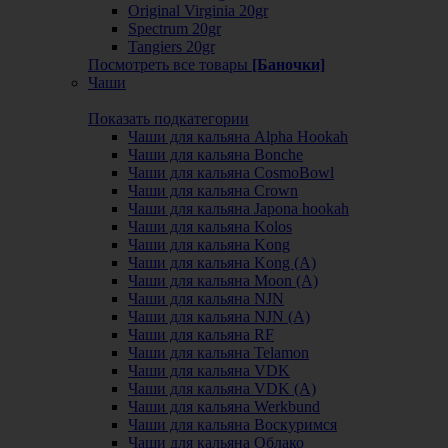
Original Virginia 20gr
Spectrum 20gr
Tangiers 20gr
Посмотреть все товары
[Баночки]
Чаши
Показать подкатегории
Чаши для кальяна Alpha Hookah
Чаши для кальяна Bonche
Чаши для кальяна CosmoBowl
Чаши для кальяна Crown
Чаши для кальяна Japona hookah
Чаши для кальяна Kolos
Чаши для кальяна Kong
Чаши для кальяна Kong (A)
Чаши для кальяна Moon (А)
Чаши для кальяна NJN
Чаши для кальяна NJN (А)
Чаши для кальяна RF
Чаши для кальяна Telamon
Чаши для кальяна VDK
Чаши для кальяна VDK (А)
Чаши для кальяна Werkbund
Чаши для кальяна Воскуримся
Чаши для кальяна Облако