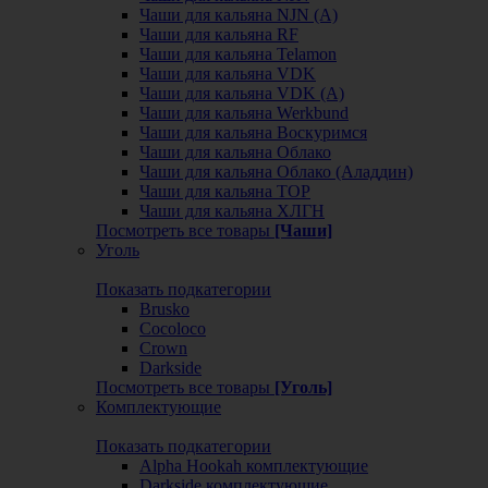
Чаши для кальяна NJN (А)
Чаши для кальяна RF
Чаши для кальяна Telamon
Чаши для кальяна VDK
Чаши для кальяна VDK (А)
Чаши для кальяна Werkbund
Чаши для кальяна Воскуримся
Чаши для кальяна Облако
Чаши для кальяна Облако (Аладдин)
Чаши для кальяна ТОР
Чаши для кальяна ХЛГН
Посмотреть все товары
[Чаши]
Уголь
Показать подкатегории
Brusko
Cocoloco
Crown
Darkside
Посмотреть все товары
[Уголь]
Комплектующие
Показать подкатегории
Alpha Hookah комплектующие
Darkside комплектующие