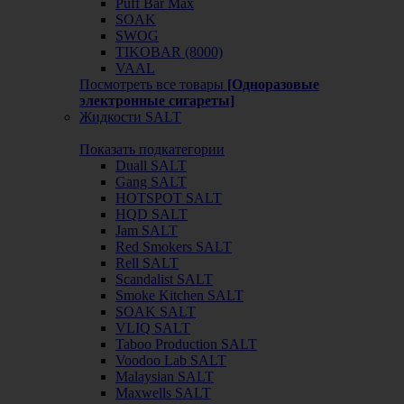
Puff Bar Max
SOAK
SWOG
TIKOBAR (8000)
VAAL
Посмотреть все товары
[Одноразовые
электронные сигареты]
Жидкости SALT
Показать подкатегории
Duall SALT
Gang SALT
HOTSPOT SALT
HQD SALT
Jam SALT
Red Smokers SALT
Rell SALT
Scandalist SALT
Smoke Kitchen SALT
SOAK SALT
VLIQ SALT
Taboo Production SALT
Voodoo Lab SALT
Malaysian SALT
Maxwells SALT