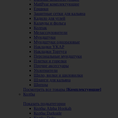
MattPear комплектующие
Ершики
Защитные сетки для кальяна
Кадило для углей
Калауды и фольга
Колпак
Мелассоуловители
Мундштуки
Мундштуки одноразовые
Накладки YKAP
Накладки Тортуга
Персональные мундштуки
Плитки и горелки
Прочие аксессуары
Уплотнители
Шило, вилки и шиловилки
Шланги для кальяна
Щипцы
Посмотреть все товары
[Комплектующие]
Колбы
Показать подкатегории
Колбы Alpha Hookah
Колбы Darkside
Колбы Delta