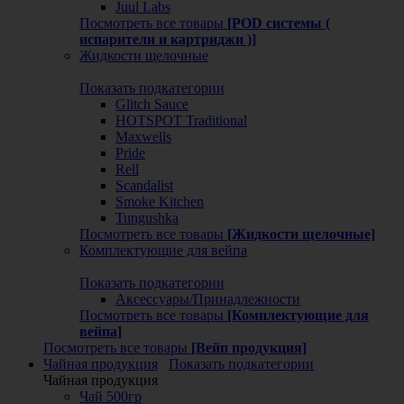
Juul Labs
Посмотреть все товары
[POD системы (
испарители и картриджи )]
Жидкости щелочные
Показать подкатегории
Glitch Sauce
HOTSPOT Traditional
Maxwells
Pride
Rell
Scandalist
Smoke Kitchen
Tungushka
Посмотреть все товары
[Жидкости щелочные]
Комплектующие для вейпа
Показать подкатегории
Аксессуары/Принадлежности
Посмотреть все товары
[Комплектующие для
вейпа]
Посмотреть все товары
[Вейп продукция]
Чайная продукция
Показать подкатегории
Чайная продукция
Чай 500гр