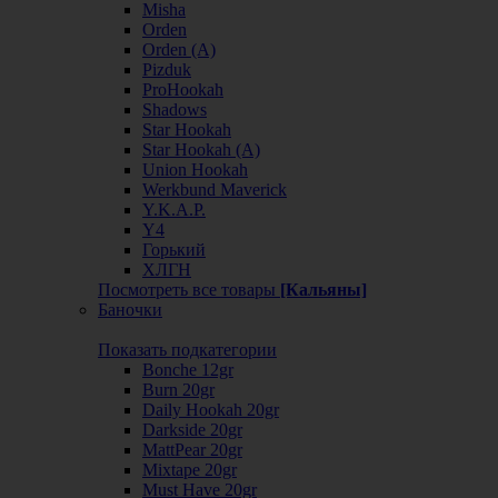
Misha
Orden
Orden (А)
Pizduk
ProHookah
Shadows
Star Hookah
Star Hookah (А)
Union Hookah
Werkbund Maverick
Y.K.A.P.
Y4
Горький
ХЛГН
Посмотреть все товары
[Кальяны]
Баночки
Показать подкатегории
Bonche 12gr
Burn 20gr
Daily Hookah 20gr
Darkside 20gr
MattPear 20gr
Mixtape 20gr
Must Have 20gr