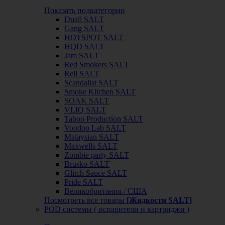
Показать подкатегории
Duall SALT
Gang SALT
HOTSPOT SALT
HQD SALT
Jam SALT
Red Smokers SALT
Rell SALT
Scandalist SALT
Smoke Kitchen SALT
SOAK SALT
VLIQ SALT
Taboo Production SALT
Voodoo Lab SALT
Malaysian SALT
Maxwells SALT
Zombie party SALT
Brusko SALT
Glitch Sauce SALT
Pride SALT
Великобритания / США
Посмотреть все товары
[Жидкости SALT]
POD системы ( испарители и картриджи )