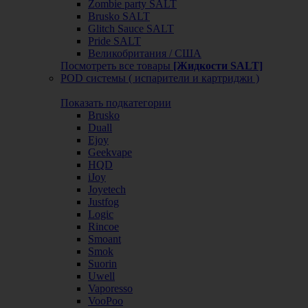
Zombie party SALT
Brusko SALT
Glitch Sauce SALT
Pride SALT
Великобритания / США
Посмотреть все товары
[Жидкости SALT]
POD системы ( испарители и картриджи )
Показать подкатегории
Brusko
Duall
Ejoy
Geekvape
HQD
iJoy
Joyetech
Justfog
Logic
Rincoe
Smoant
Smok
Suorin
Uwell
Vaporesso
VooPoo