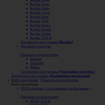
Колбы Drop
Колбы Edge
Колбы Level
Колбы Mini
Колбы Push
Колбы Space
Колбы Strong
Колбы Vogue
Колбы ХЛГН
Посмотреть все товары
[Колбы]
Чистящие средства
Показать подкатегории
Bioneat
Darkside
Nilitex
Посмотреть все товары
[Чистящие средства]
Посмотреть все товары
[Кальянная продукция]
Вейп продукция
Показать подкатегории
Вейп продукция
POD системы ( с вкусовыми картриджами )
Показать подкатегории
HQD CLICK