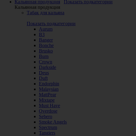
Кальянная продукция
Показать подкатегории
Кальянная продукция
Табак для кальяна
Показать подкатегории
Aurum
B3
Banger
Bonche
Brusko
Burn
Crown
Darkside
Deus
Duft
Endorphin
Malaysian
MattPear
Mixtape
Must Have
Overdose
Sebero
Smoke Angels
Spectrum
Tangiers