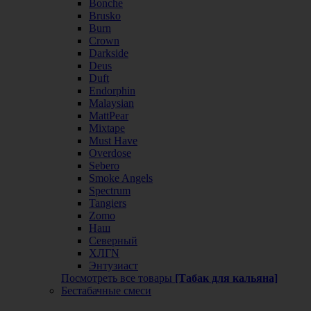
Bonche
Brusko
Burn
Crown
Darkside
Deus
Duft
Endorphin
Malaysian
MattPear
Mixtape
Must Have
Overdose
Sebero
Smoke Angels
Spectrum
Tangiers
Zomo
Наш
Северный
ХЛГN
Энтузиаст
Посмотреть все товары
[Табак для кальяна]
Бестабачные смеси