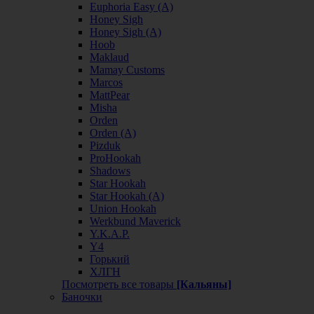
Euphoria Easy (А)
Honey Sigh
Honey Sigh (А)
Hoob
Maklaud
Mamay Customs
Marcos
MattPear
Misha
Orden
Orden (А)
Pizduk
ProHookah
Shadows
Star Hookah
Star Hookah (А)
Union Hookah
Werkbund Maverick
Y.K.A.P.
Y4
Горький
ХЛГН
Посмотреть все товары
[Кальяны]
Баночки