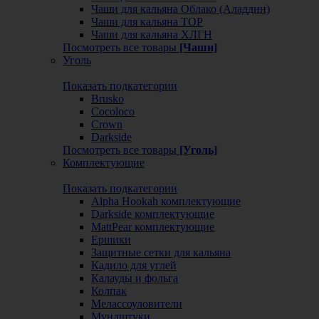
Чаши для кальяна Облако (Аладдин)
Чаши для кальяна ТОР
Чаши для кальяна ХЛГН
Посмотреть все товары
[Чаши]
Уголь
Показать подкатегории
Brusko
Cocoloco
Crown
Darkside
Посмотреть все товары
[Уголь]
Комплектующие
Показать подкатегории
Alpha Hookah комплектующие
Darkside комплектующие
MattPear комплектующие
Ершики
Защитные сетки для кальяна
Кадило для углей
Калауды и фольга
Колпак
Мелассоуловители
Мундштуки