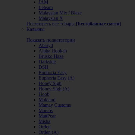
JAM
Leteam
Malaysian Mix / Blaze
Malaysian X
Посмотреть все товары
[Бестабачные смеси]
Кальяны
Показать подкатегории
Abaryd
Alpha Hookah
Brusko Haze
Darkside
DSH
Euphoria Easy
Euphoria Easy (А)
Honey Sigh
Honey Sigh (А)
Hoob
Maklaud
Mamay Customs
Marcos
MattPear
Misha
Orden
Orden (А)