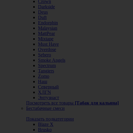
Crown
Darkside
Deus
Duft
Endorphin
Malaysian
MattPear
Mixtape
Must Have
Overdose
Sebero
Smoke Angels
Spectrum
Tangiers
Zomo
Наш
Северный
ХЛГN
Энтузиаст
Посмотреть все товары
[Табак для кальяна]
Бестабачные смеси
Показать подкатегории
Blaze X
Brusko