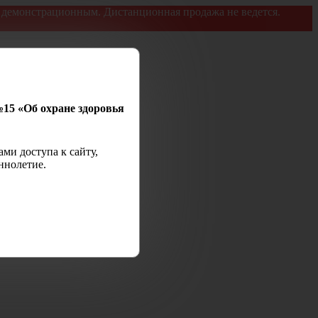
я демонстрационным. Дистанционная продажа не ведется.
№15 «Об охране здоровья
ми доступа к сайту,
ннолетие.