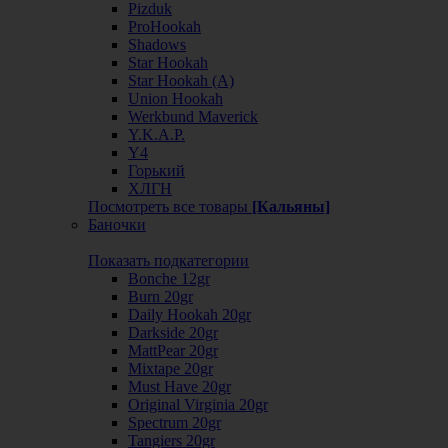
Pizduk
ProHookah
Shadows
Star Hookah
Star Hookah (А)
Union Hookah
Werkbund Maverick
Y.K.A.P.
Y4
Горький
ХЛГН
Посмотреть все товары
[Кальяны]
Баночки
Показать подкатегории
Bonche 12gr
Burn 20gr
Daily Hookah 20gr
Darkside 20gr
MattPear 20gr
Mixtape 20gr
Must Have 20gr
Original Virginia 20gr
Spectrum 20gr
Tangiers 20gr