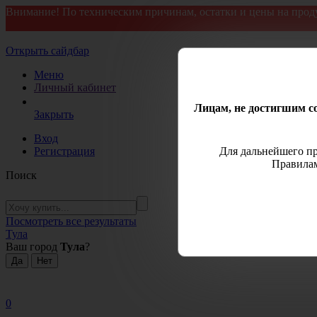
Внимание! По техническим причинам, остатки и цены на прод
Открыть сайдбар
Меню
Личный кабинет
Лицам, не достигшим со
Закрыть
Вход
Регистрация
Для дальнейшего пр
Правилам
Поиск
Посмотреть все результаты
Тула
Ваш город
Тула
?
0