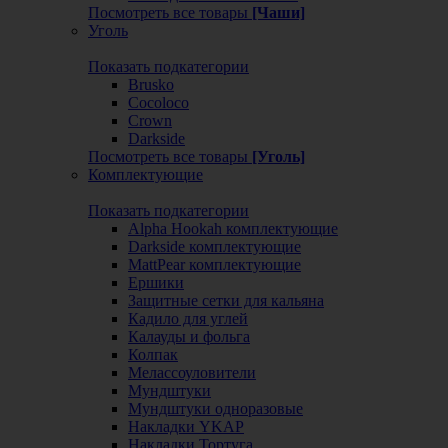
Посмотреть все товары
[Чаши]
Уголь
Показать подкатегории
Brusko
Cocoloco
Crown
Darkside
Посмотреть все товары
[Уголь]
Комплектующие
Показать подкатегории
Alpha Hookah комплектующие
Darkside комплектующие
MattPear комплектующие
Ершики
Защитные сетки для кальяна
Кадило для углей
Калауды и фольга
Колпак
Мелассоуловители
Мундштуки
Мундштуки одноразовые
Накладки YKAP
Накладки Тортуга