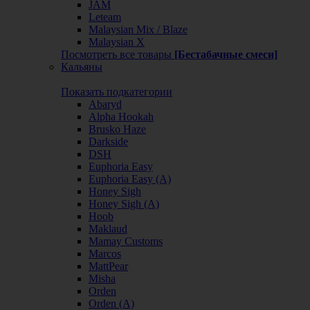
JAM
Leteam
Malaysian Mix / Blaze
Malaysian X
Посмотреть все товары
[Бестабачные смеси]
Кальяны
Показать подкатегории
Abaryd
Alpha Hookah
Brusko Haze
Darkside
DSH
Euphoria Easy
Euphoria Easy (А)
Honey Sigh
Honey Sigh (А)
Hoob
Maklaud
Mamay Customs
Marcos
MattPear
Misha
Orden
Orden (А)