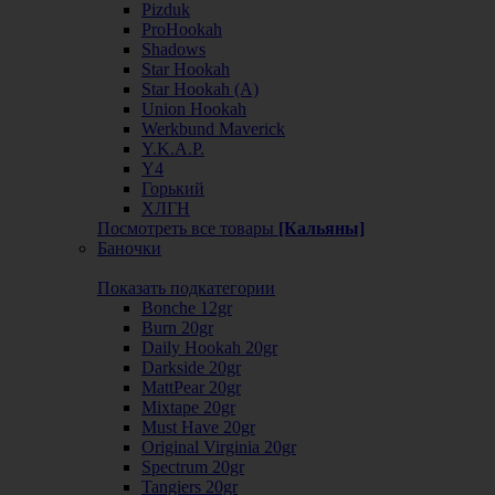
Pizduk
ProHookah
Shadows
Star Hookah
Star Hookah (А)
Union Hookah
Werkbund Maverick
Y.K.A.P.
Y4
Горький
ХЛГН
Посмотреть все товары
[Кальяны]
Баночки
Показать подкатегории
Bonche 12gr
Burn 20gr
Daily Hookah 20gr
Darkside 20gr
MattPear 20gr
Mixtape 20gr
Must Have 20gr
Original Virginia 20gr
Spectrum 20gr
Tangiers 20gr