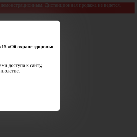
я демонстрационным. Дистанционная продажа не ведется.
№15 «Об охране здоровья
ми доступа к сайту,
ннолетие.