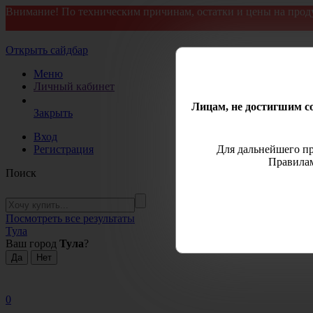
Внимание! По техническим причинам, остатки и цены на прод
Открыть сайдбар
Меню
Личный кабинет
Лицам, не достигшим со
Закрыть
Вход
Регистрация
Для дальнейшего пр
Правилам
Поиск
Посмотреть все результаты
Тула
Ваш город
Тула
?
0