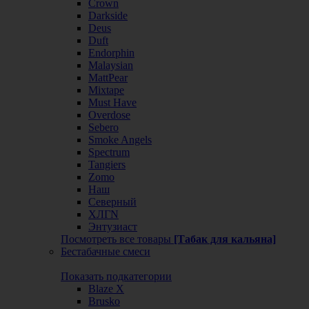
Crown
Darkside
Deus
Duft
Endorphin
Malaysian
MattPear
Mixtape
Must Have
Overdose
Sebero
Smoke Angels
Spectrum
Tangiers
Zomo
Наш
Северный
ХЛГN
Энтузиаст
Посмотреть все товары
[Табак для кальяна]
Бестабачные смеси
Показать подкатегории
Blaze X
Brusko