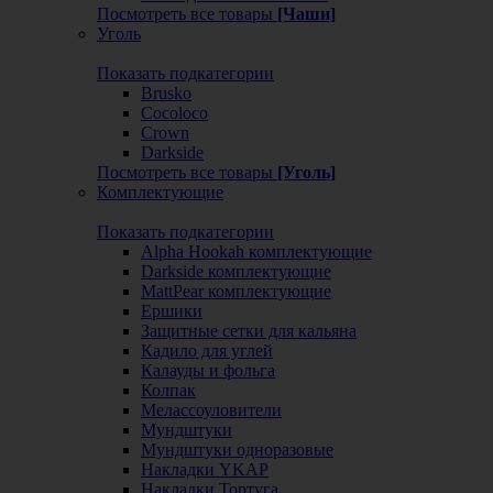
Посмотреть все товары
[Чаши]
Уголь
Показать подкатегории
Brusko
Cocoloco
Crown
Darkside
Посмотреть все товары
[Уголь]
Комплектующие
Показать подкатегории
Alpha Hookah комплектующие
Darkside комплектующие
MattPear комплектующие
Ершики
Защитные сетки для кальяна
Кадило для углей
Калауды и фольга
Колпак
Мелассоуловители
Мундштуки
Мундштуки одноразовые
Накладки YKAP
Накладки Тортуга