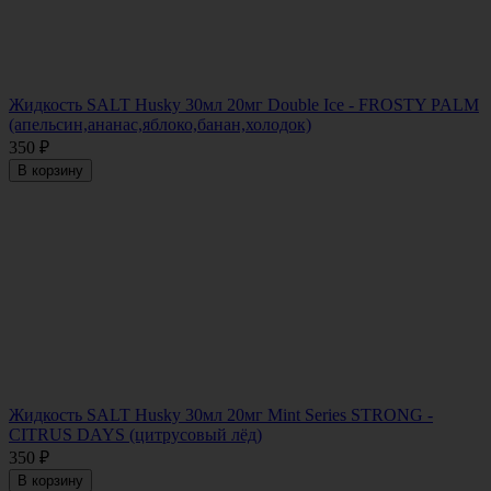
Жидкость SALT Husky 30мл 20мг Double Ice - FROSTY PALM
(апельсин,ананас,яблоко,банан,холодок)
350
₽
В корзину
Жидкость SALT Husky 30мл 20мг Mint Series STRONG -
CITRUS DAYS (цитрусовый лёд)
350
₽
В корзину