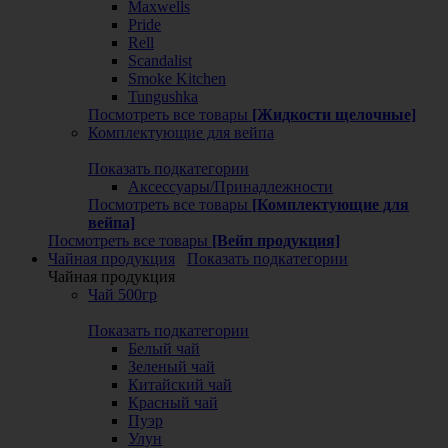
Maxwells
Pride
Rell
Scandalist
Smoke Kitchen
Tungushka
Посмотреть все товары
[Жидкости щелочные]
Комплектующие для вейпа
Показать подкатегории
Аксессуары/Принадлежности
Посмотреть все товары
[Комплектующие для
вейпа]
Посмотреть все товары
[Вейп продукция]
Чайная продукция
Показать подкатегории
Чайная продукция
Чай 500гр
Показать подкатегории
Белый чай
Зеленый чай
Китайский чай
Красный чай
Пуэр
Улун