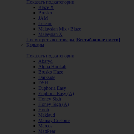
Показать подкатегории
Blaze X
Brusko
JAM
Leteam
Malaysian Mix / Blaze
Malaysian X
Посмотреть все товары
[Бестабачные смеси]
Кальяны
Показать подкатегории
Abaryd
Alpha Hookah
Brusko Haze
Darkside
DSH
Euphoria Easy
Euphoria Easy (А)
Honey Sigh
Honey Sigh (А)
Hoob
Maklaud
Mamay Customs
Marcos
MattPear