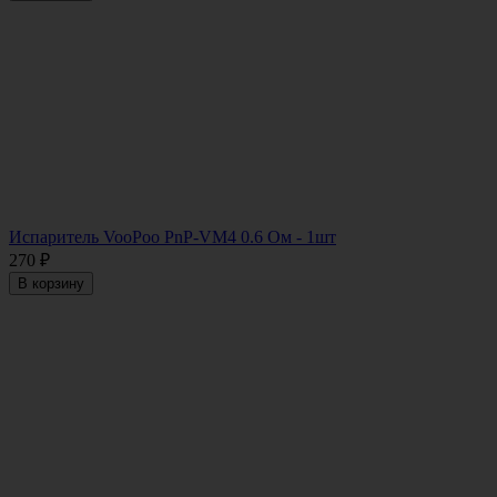
Испаритель VooPoo PnP-VM4 0.6 Ом - 1шт
270
₽
В корзину