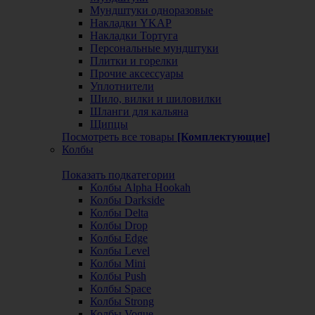
Мундштуки одноразовые
Накладки YKAP
Накладки Тортуга
Персональные мундштуки
Плитки и горелки
Прочие аксессуары
Уплотнители
Шило, вилки и шиловилки
Шланги для кальяна
Щипцы
Посмотреть все товары
[Комплектующие]
Колбы
Показать подкатегории
Колбы Alpha Hookah
Колбы Darkside
Колбы Delta
Колбы Drop
Колбы Edge
Колбы Level
Колбы Mini
Колбы Push
Колбы Space
Колбы Strong
Колбы Vogue