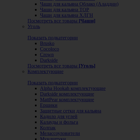
Чаши для кальяна Облако (Аладдин)
Чаши для кальяна ТОР
Чаши для кальяна ХЛГН
Посмотреть все товары
[Чаши]
Уголь
Показать подкатегории
Brusko
Cocoloco
Crown
Darkside
Посмотреть все товары
[Уголь]
Комплектующие
Показать подкатегории
Alpha Hookah комплектующие
Darkside комплектующие
MattPear комплектующие
Ершики
Защитные сетки для кальяна
Кадило для углей
Калауды и фольга
Колпак
Мелассоуловители
Мундштуки