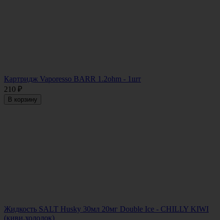
Картридж Vaporesso BARR 1.2ohm - 1шт
210
₽
В корзину
Жидкость SALT Husky 30мл 20мг Double Ice - CHILLY KIWI
(киви,холодок)