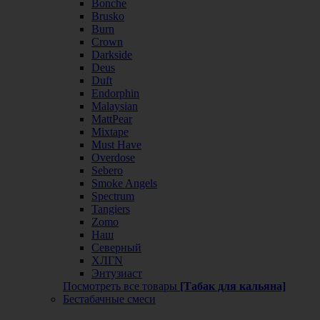
Bonche
Brusko
Burn
Crown
Darkside
Deus
Duft
Endorphin
Malaysian
MattPear
Mixtape
Must Have
Overdose
Sebero
Smoke Angels
Spectrum
Tangiers
Zomo
Наш
Северный
ХЛГN
Энтузиаст
Посмотреть все товары
[Табак для кальяна]
Бестабачные смеси