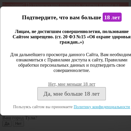
Внимание! По техническим причинам, остатки и цены на
продукцию могут отличаться с фактическим наличием. Сайт
является демонстрационным. Дистанционная продажа не
Подтвердите, что вам больше
18 лет
ведется.
Лицам, не достигшим совершеннолетия, пользование
Открыть сайдбар
Сайтом запрещено. (ст. 20 ФЗ №15 «Об охране здоровья
граждан..»)
Меню
Личный кабинет
Для дальнейшего просмотра данного Сайта, Вам необходим
ознакомиться с Правилами доступа к сайту, Правилами
Закрыть
обработки персональных данных и подтвердить свое
совершеннолетие.
Вход
Регистрация
Нет, мне меньше 18 лет
Поиск
Да, мне больше 18 лет
Посмотреть все результаты
Пользуясь сайтом вы принимаете
Политику конфиденциальности
Тула
Ваш город
Тула
?