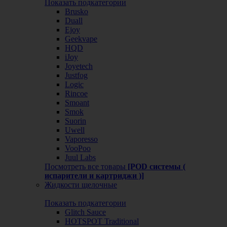
Показать подкатегории
Brusko
Duall
Ejoy
Geekvape
HQD
iJoy
Joyetech
Justfog
Logic
Rincoe
Smoant
Smok
Suorin
Uwell
Vaporesso
VooPoo
Juul Labs
Посмотреть все товары
[POD системы (
испарители и картриджи )]
Жидкости щелочные
Показать подкатегории
Glitch Sauce
HOTSPOT Traditional