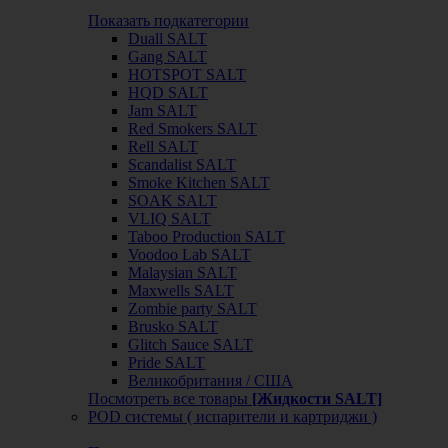
Показать подкатегории
Duall SALT
Gang SALT
HOTSPOT SALT
HQD SALT
Jam SALT
Red Smokers SALT
Rell SALT
Scandalist SALT
Smoke Kitchen SALT
SOAK SALT
VLIQ SALT
Taboo Production SALT
Voodoo Lab SALT
Malaysian SALT
Maxwells SALT
Zombie party SALT
Brusko SALT
Glitch Sauce SALT
Pride SALT
Великобритания / США
Посмотреть все товары
[Жидкости SALT]
POD системы ( испарители и картриджи )