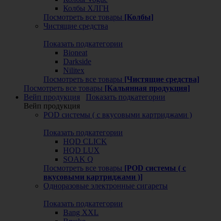
Колбы ХЛГН
Посмотреть все товары
[Колбы]
Чистящие средства
Показать подкатегории
Bioneat
Darkside
Nilitex
Посмотреть все товары
[Чистящие средства]
Посмотреть все товары
[Кальянная продукция]
Вейп продукция
Показать подкатегории
Вейп продукция
POD системы ( с вкусовыми картриджами )
Показать подкатегории
HQD CLICK
HQD LUX
SOAK Q
Посмотреть все товары
[POD системы ( с
вкусовыми картриджами )]
Одноразовые электронные сигареты
Показать подкатегории
Bang XXL