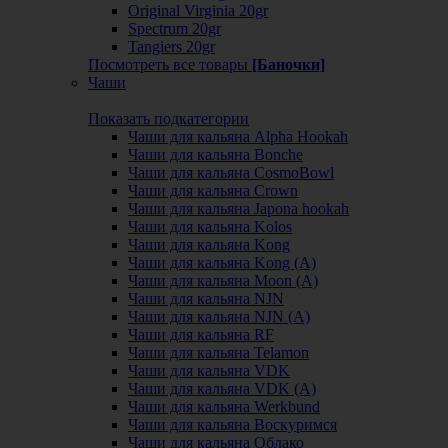
Original Virginia 20gr
Spectrum 20gr
Tangiers 20gr
Посмотреть все товары
[Баночки]
Чаши
Показать подкатегории
Чаши для кальяна Alpha Hookah
Чаши для кальяна Bonche
Чаши для кальяна CosmoBowl
Чаши для кальяна Crown
Чаши для кальяна Japona hookah
Чаши для кальяна Kolos
Чаши для кальяна Kong
Чаши для кальяна Kong (A)
Чаши для кальяна Moon (А)
Чаши для кальяна NJN
Чаши для кальяна NJN (А)
Чаши для кальяна RF
Чаши для кальяна Telamon
Чаши для кальяна VDK
Чаши для кальяна VDK (А)
Чаши для кальяна Werkbund
Чаши для кальяна Воскуримся
Чаши для кальяна Облако