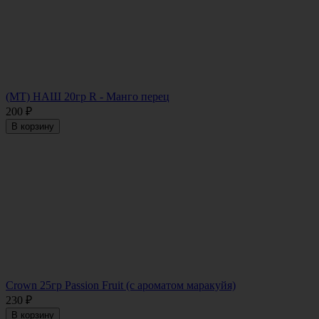
(МТ) НАШ 20гр R - Манго перец
200
₽
В корзину
Crown 25гр Passion Fruit (с ароматом маракуйя)
230
₽
В корзину