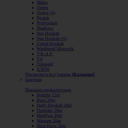
Misha
Orden
Orden (А)
Pizduk
ProHookah
Shadows
Star Hookah
Star Hookah (А)
Union Hookah
Werkbund Maverick
Y.K.A.P.
Y4
Горький
ХЛГН
Посмотреть все товары
[Кальяны]
Баночки
Показать подкатегории
Bonche 12gr
Burn 20gr
Daily Hookah 20gr
Darkside 20gr
MattPear 20gr
Mixtape 20gr
Must Have 20gr