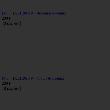
(МТ) НАШ 20гр R - Черника ромашка
200
₽
В корзину
(МТ) НАШ 20гр R - Груша фисташка
200
₽
В корзину