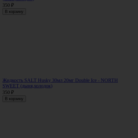
350
₽
В корзину
Жидкость SALT Husky 30мл 20мг Double Ice - NORTH
SWEET (дыня,холодок)
350
₽
В корзину