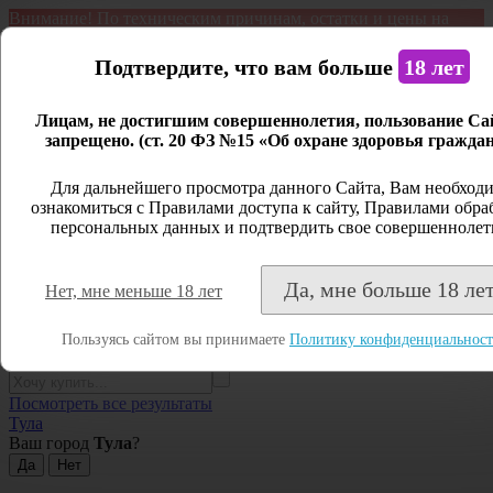
Внимание! По техническим причинам, остатки и цены на
продукцию могут отличаться с фактическим наличием. Сайт
является демонстрационным. Дистанционная продажа не
Подтвердите, что вам больше
18 лет
ведется.
Лицам, не достигшим совершеннолетия, пользование Са
Открыть сайдбар
запрещено. (ст. 20 ФЗ №15 «Об охране здоровья граждан
Меню
Для дальнейшего просмотра данного Сайта, Вам необход
Личный кабинет
ознакомиться с Правилами доступа к сайту, Правилами обра
персональных данных и подтвердить свое совершеннолет
Закрыть
Вход
Да, мне больше 18 ле
Нет, мне меньше 18 лет
Регистрация
Поиск
Пользуясь сайтом вы принимаете
Политику конфиденциальнос
Посмотреть все результаты
Тула
Ваш город
Тула
?