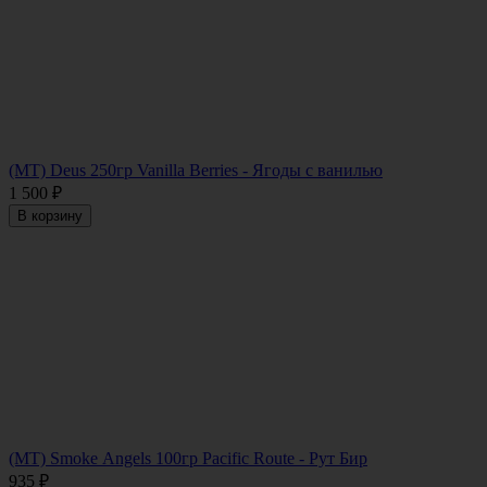
(МТ) Deus 250гр Vanilla Berries - Ягоды с ванилью
1 500
₽
В корзину
(MT) Smoke Angels 100гр Pacific Route - Рут Бир
935
₽