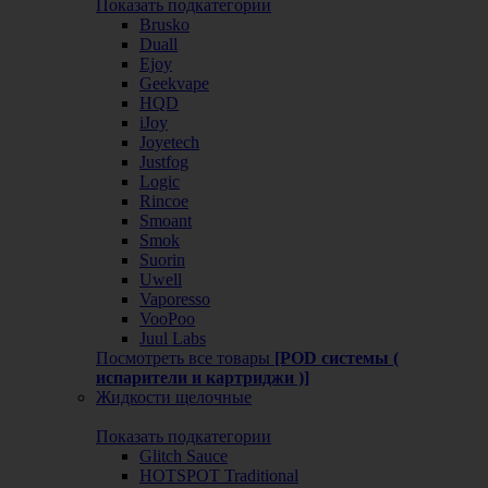
Показать подкатегории
Brusko
Duall
Ejoy
Geekvape
HQD
iJoy
Joyetech
Justfog
Logic
Rincoe
Smoant
Smok
Suorin
Uwell
Vaporesso
VooPoo
Juul Labs
Посмотреть все товары
[POD системы (
испарители и картриджи )]
Жидкости щелочные
Показать подкатегории
Glitch Sauce
HOTSPOT Traditional