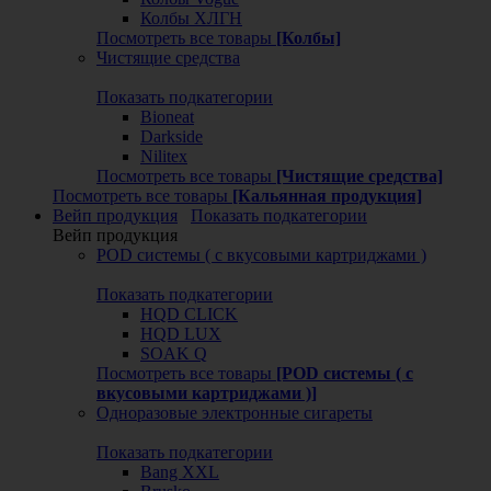
Колбы ХЛГН
Посмотреть все товары
[Колбы]
Чистящие средства
Показать подкатегории
Bioneat
Darkside
Nilitex
Посмотреть все товары
[Чистящие средства]
Посмотреть все товары
[Кальянная продукция]
Вейп продукция
Показать подкатегории
Вейп продукция
POD системы ( с вкусовыми картриджами )
Показать подкатегории
HQD CLICK
HQD LUX
SOAK Q
Посмотреть все товары
[POD системы ( с
вкусовыми картриджами )]
Одноразовые электронные сигареты
Показать подкатегории
Bang XXL