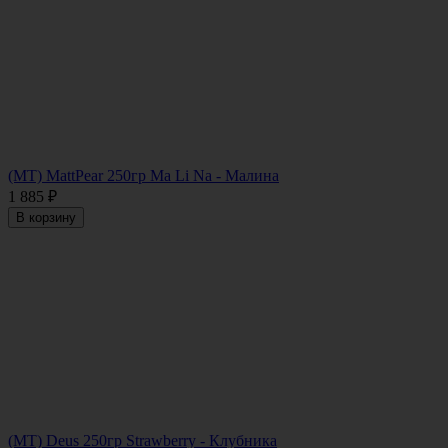
(MT) MattPear 250гр Ma Li Na - Малина
1 885
₽
В корзину
(МТ) Deus 250гр Strawberry - Клубника