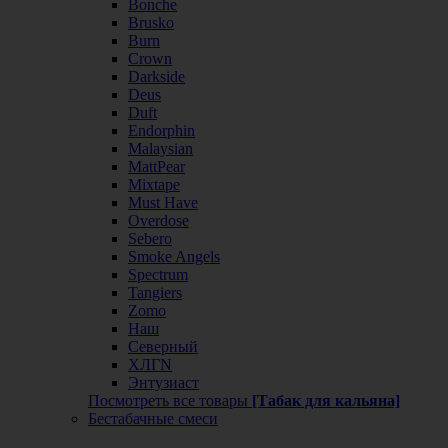
Bonche
Brusko
Burn
Crown
Darkside
Deus
Duft
Endorphin
Malaysian
MattPear
Mixtape
Must Have
Overdose
Sebero
Smoke Angels
Spectrum
Tangiers
Zomo
Наш
Северный
ХЛГN
Энтузиаст
Посмотреть все товары
[Табак для кальяна]
Бестабачные смеси