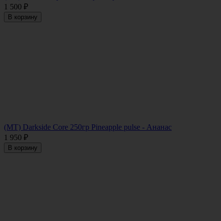
1 500
₽
В корзину
(MT) Darkside Core 250гр Pineapple pulse - Ананас
1 950
₽
В корзину