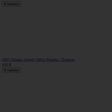
В корзину
(MT) Smoke Angels 100гр Pamela - Помело
935
₽
В корзину