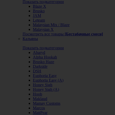
Показать подкатегории
Blaze X
Brusko
JAM
Leteam
Malaysian Mix / Blaze
Malaysian X
Посмотреть все товары
[Бестабачные смеси]
Кальяны
Показать подкатегории
Abaryd
Alpha Hookah
Brusko Haze
Darkside
DSH
Euphoria Easy
Euphoria Easy (А)
Honey Sigh
Honey Sigh (А)
Hoob
Maklaud
Mamay Customs
Marcos
MattPear