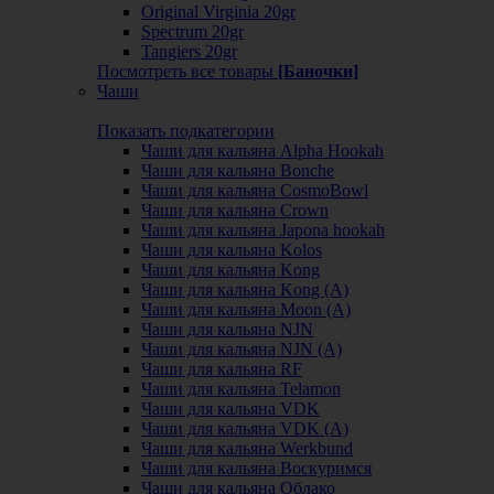
Original Virginia 20gr
Spectrum 20gr
Tangiers 20gr
Посмотреть все товары
[Баночки]
Чаши
Показать подкатегории
Чаши для кальяна Alpha Hookah
Чаши для кальяна Bonche
Чаши для кальяна CosmoBowl
Чаши для кальяна Crown
Чаши для кальяна Japona hookah
Чаши для кальяна Kolos
Чаши для кальяна Kong
Чаши для кальяна Kong (A)
Чаши для кальяна Moon (А)
Чаши для кальяна NJN
Чаши для кальяна NJN (А)
Чаши для кальяна RF
Чаши для кальяна Telamon
Чаши для кальяна VDK
Чаши для кальяна VDK (А)
Чаши для кальяна Werkbund
Чаши для кальяна Воскуримся
Чаши для кальяна Облако