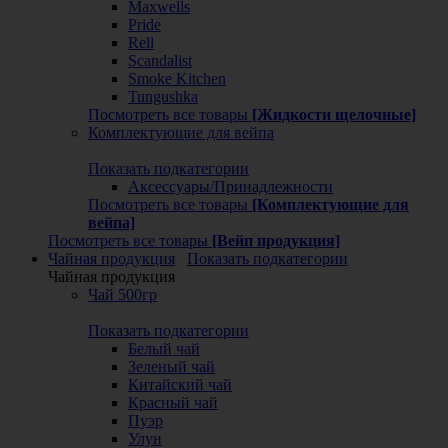
Maxwells
Pride
Rell
Scandalist
Smoke Kitchen
Tungushka
Посмотреть все товары
[Жидкости щелочные]
Комплектующие для вейпа
Показать подкатегории
Аксессуары/Принадлежности
Посмотреть все товары
[Комплектующие для
вейпа]
Посмотреть все товары
[Вейп продукция]
Чайная продукция
Показать подкатегории
Чайная продукция
Чай 500гр
Показать подкатегории
Белый чай
Зеленый чай
Китайский чай
Красный чай
Пуэр
Улун