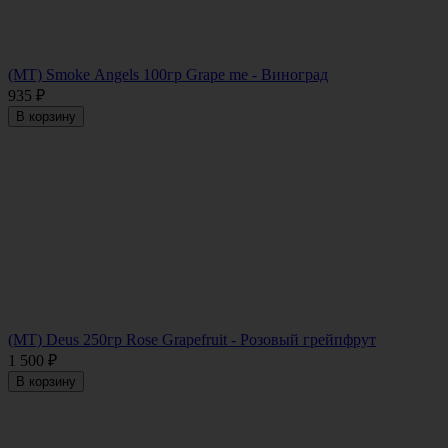
(MT) Smoke Angels 100гр Grape me - Виноград
935
₽
В корзину
(МТ) Deus 250гр Rose Grapefruit - Розовый грейпфрут
1 500
₽
В корзину