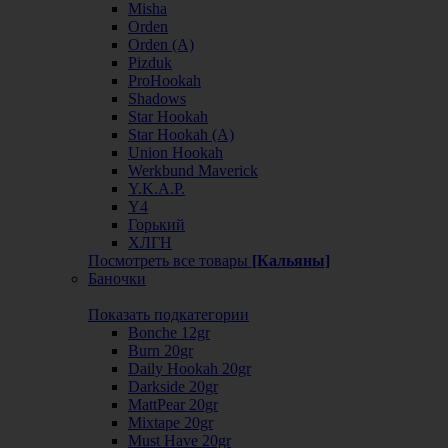
Misha
Orden
Orden (А)
Pizduk
ProHookah
Shadows
Star Hookah
Star Hookah (А)
Union Hookah
Werkbund Maverick
Y.K.A.P.
Y4
Горький
ХЛГН
Посмотреть все товары
[Кальяны]
Баночки
Показать подкатегории
Bonche 12gr
Burn 20gr
Daily Hookah 20gr
Darkside 20gr
MattPear 20gr
Mixtape 20gr
Must Have 20gr