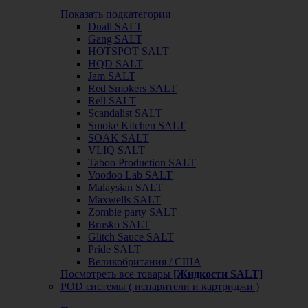
Показать подкатегории
Duall SALT
Gang SALT
HOTSPOT SALT
HQD SALT
Jam SALT
Red Smokers SALT
Rell SALT
Scandalist SALT
Smoke Kitchen SALT
SOAK SALT
VLIQ SALT
Taboo Production SALT
Voodoo Lab SALT
Malaysian SALT
Maxwells SALT
Zombie party SALT
Brusko SALT
Glitch Sauce SALT
Pride SALT
Великобритания / США
Посмотреть все товары
[Жидкости SALT]
POD системы ( испарители и картриджи )