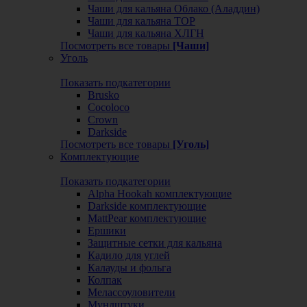
Чаши для кальяна Облако (Аладдин)
Чаши для кальяна ТОР
Чаши для кальяна ХЛГН
Посмотреть все товары
[Чаши]
Уголь
Показать подкатегории
Brusko
Cocoloco
Crown
Darkside
Посмотреть все товары
[Уголь]
Комплектующие
Показать подкатегории
Alpha Hookah комплектующие
Darkside комплектующие
MattPear комплектующие
Ершики
Защитные сетки для кальяна
Кадило для углей
Калауды и фольга
Колпак
Мелассоуловители
Мундштуки