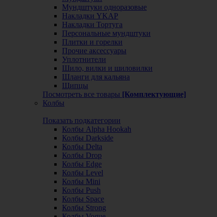
Мундштуки одноразовые
Накладки YKAP
Накладки Тортуга
Персональные мундштуки
Плитки и горелки
Прочие аксессуары
Уплотнители
Шило, вилки и шиловилки
Шланги для кальяна
Щипцы
Посмотреть все товары
[Комплектующие]
Колбы
Показать подкатегории
Колбы Alpha Hookah
Колбы Darkside
Колбы Delta
Колбы Drop
Колбы Edge
Колбы Level
Колбы Mini
Колбы Push
Колбы Space
Колбы Strong
Колбы Vogue