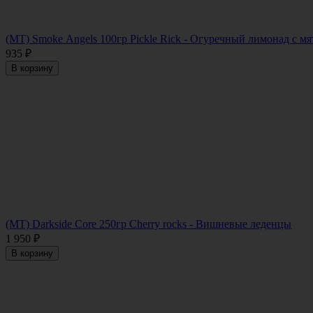
(MT) Smoke Angels 100гр Pickle Rick - Огуречный лимонад с мя
935
₽
В корзину
(MT) Darkside Core 250гр Cherry rocks - Вишневые леденцы
1 950
₽
В корзину