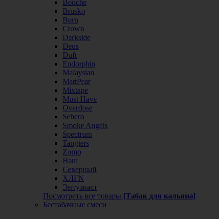
Bonche
Brusko
Burn
Crown
Darkside
Deus
Duft
Endorphin
Malaysian
MattPear
Mixtape
Must Have
Overdose
Sebero
Smoke Angels
Spectrum
Tangiers
Zomo
Наш
Северный
ХЛГN
Энтузиаст
Посмотреть все товары
[Табак для кальяна]
Бестабачные смеси