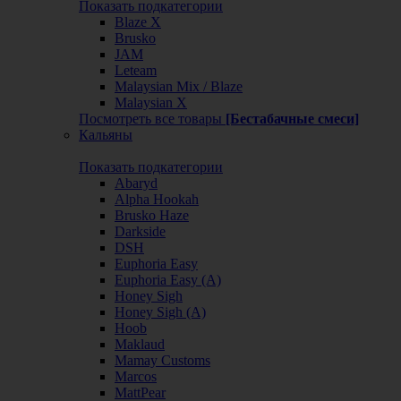
Показать подкатегории
Blaze X
Brusko
JAM
Leteam
Malaysian Mix / Blaze
Malaysian X
Посмотреть все товары
[Бестабачные смеси]
Кальяны
Показать подкатегории
Abaryd
Alpha Hookah
Brusko Haze
Darkside
DSH
Euphoria Easy
Euphoria Easy (А)
Honey Sigh
Honey Sigh (А)
Hoob
Maklaud
Mamay Customs
Marcos
MattPear