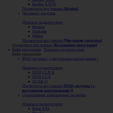
Колбы ХЛГН
Посмотреть все товары
[Колбы]
Чистящие средства
Показать подкатегории
Bioneat
Darkside
Nilitex
Посмотреть все товары
[Чистящие средства]
Посмотреть все товары
[Кальянная продукция]
Вейп продукция
Показать подкатегории
Вейп продукция
POD системы ( с вкусовыми картриджами )
Показать подкатегории
HQD CLICK
HQD LUX
SOAK Q
Посмотреть все товары
[POD системы ( с
вкусовыми картриджами )]
Одноразовые электронные сигареты
Показать подкатегории
Bang XXL