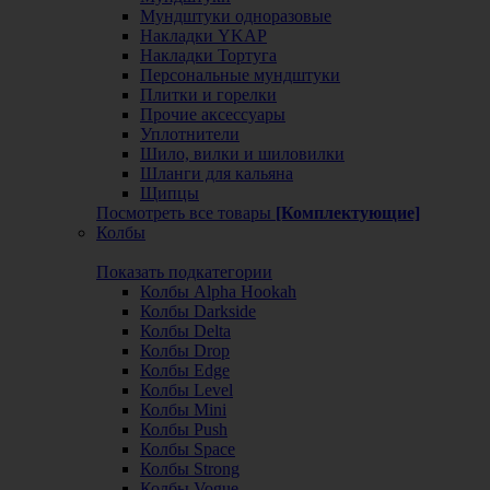
Мундштуки одноразовые
Накладки YKAP
Накладки Тортуга
Персональные мундштуки
Плитки и горелки
Прочие аксессуары
Уплотнители
Шило, вилки и шиловилки
Шланги для кальяна
Щипцы
Посмотреть все товары
[Комплектующие]
Колбы
Показать подкатегории
Колбы Alpha Hookah
Колбы Darkside
Колбы Delta
Колбы Drop
Колбы Edge
Колбы Level
Колбы Mini
Колбы Push
Колбы Space
Колбы Strong
Колбы Vogue