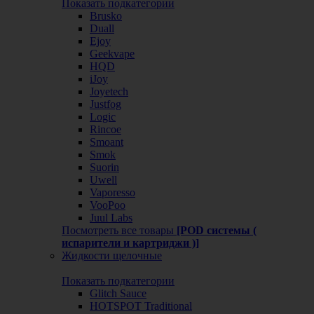
Показать подкатегории
Brusko
Duall
Ejoy
Geekvape
HQD
iJoy
Joyetech
Justfog
Logic
Rincoe
Smoant
Smok
Suorin
Uwell
Vaporesso
VooPoo
Juul Labs
Посмотреть все товары
[POD системы (
испарители и картриджи )]
Жидкости щелочные
Показать подкатегории
Glitch Sauce
HOTSPOT Traditional