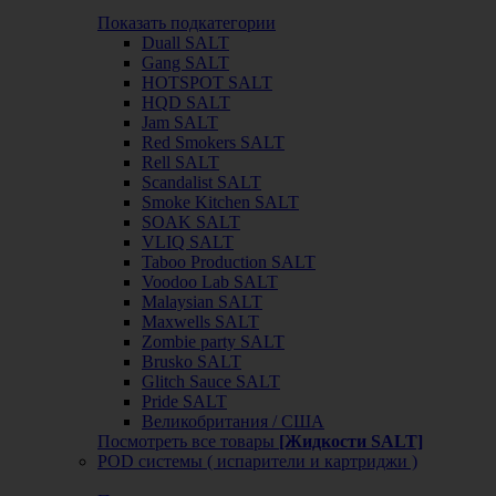
Показать подкатегории
Duall SALT
Gang SALT
HOTSPOT SALT
HQD SALT
Jam SALT
Red Smokers SALT
Rell SALT
Scandalist SALT
Smoke Kitchen SALT
SOAK SALT
VLIQ SALT
Taboo Production SALT
Voodoo Lab SALT
Malaysian SALT
Maxwells SALT
Zombie party SALT
Brusko SALT
Glitch Sauce SALT
Pride SALT
Великобритания / США
Посмотреть все товары
[Жидкости SALT]
POD системы ( испарители и картриджи )