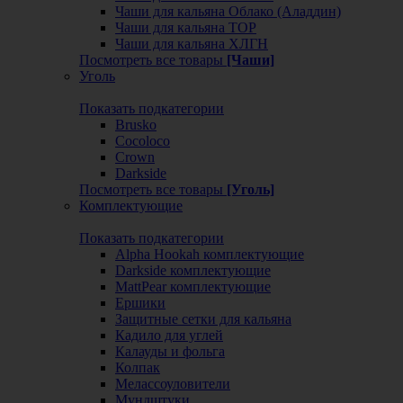
Чаши для кальяна Облако (Аладдин)
Чаши для кальяна ТОР
Чаши для кальяна ХЛГН
Посмотреть все товары
[Чаши]
Уголь
Показать подкатегории
Brusko
Cocoloco
Crown
Darkside
Посмотреть все товары
[Уголь]
Комплектующие
Показать подкатегории
Alpha Hookah комплектующие
Darkside комплектующие
MattPear комплектующие
Ершики
Защитные сетки для кальяна
Кадило для углей
Калауды и фольга
Колпак
Мелассоуловители
Мундштуки