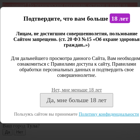
Внимание! По техническим причинам, остатки и цены на
продукцию могут отличаться с фактическим наличием. Сайт
является демонстрационным. Дистанционная продажа не
Подтвердите, что вам больше
18 лет
ведется.
Лицам, не достигшим совершеннолетия, пользование
Открыть сайдбар
Сайтом запрещено. (ст. 20 ФЗ №15 «Об охране здоровья
граждан..»)
Меню
Личный кабинет
Для дальнейшего просмотра данного Сайта, Вам необходим
ознакомиться с Правилами доступа к сайту, Правилами
Закрыть
обработки персональных данных и подтвердить свое
совершеннолетие.
Вход
Регистрация
Нет, мне меньше 18 лет
Поиск
Да, мне больше 18 лет
Посмотреть все результаты
Пользуясь сайтом вы принимаете
Политику конфиденциальности
Тула
Ваш город
Тула
?