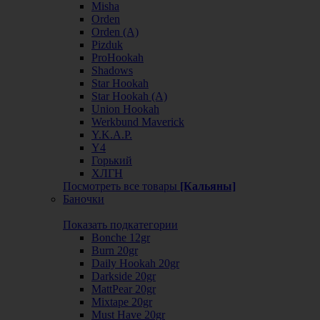
Misha
Orden
Orden (А)
Pizduk
ProHookah
Shadows
Star Hookah
Star Hookah (А)
Union Hookah
Werkbund Maverick
Y.K.A.P.
Y4
Горький
ХЛГН
Посмотреть все товары
[Кальяны]
Баночки
Показать подкатегории
Bonche 12gr
Burn 20gr
Daily Hookah 20gr
Darkside 20gr
MattPear 20gr
Mixtape 20gr
Must Have 20gr