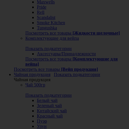
Maxwells
Pride
Rell
Scandalist
Smoke Kitchen
Tungushka
Посмотреть все товары
[Жидкости щелочные]
Комплектующие для вейпа
Показать подкатегории
Аксессуары/Принадлежности
Посмотреть все товары
[Комплектующие для
вейпа]
Посмотреть все товары
[Вейп продукция]
Чайная продукция
Показать подкатегории
Чайная продукция
Чай 500гр
Показать подкатегории
Белый чай
Зеленый чай
Китайский чай
Красный чай
Пуэр
Улун