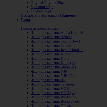
Original Virginia 20gr
Spectrum 20gr
Tangiers 20gr
Посмотреть все товары
[Баночки]
Чаши
Показать подкатегории
Чаши для кальяна Alpha Hookah
Чаши для кальяна Bonche
Чаши для кальяна CosmoBowl
Чаши для кальяна Crown
Чаши для кальяна Japona hookah
Чаши для кальяна Kolos
Чаши для кальяна Kong
Чаши для кальяна Kong (A)
Чаши для кальяна Moon (А)
Чаши для кальяна NJN
Чаши для кальяна NJN (А)
Чаши для кальяна RF
Чаши для кальяна Telamon
Чаши для кальяна VDK
Чаши для кальяна VDK (А)
Чаши для кальяна Werkbund
Чаши для кальяна Воскуримся
Чаши для кальяна Облако