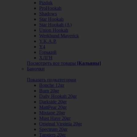
Pizduk
ProHookah
Shadows
Star Hookah
Star Hookah (А)
Union Hookah
Werkbund Maverick
Y.K.A.P.
Y4
Горький
ХЛГН
Посмотреть все товары
[Кальяны]
Баночки
Показать подкатегории
Bonche 12gr
Burn 20gr
Daily Hookah 20gr
Darkside 20gr
MattPear 20gr
Mixtape 20gr
Must Have 20gr
Original Virginia 20gr
Spectrum 20gr
Tangiers 20gr