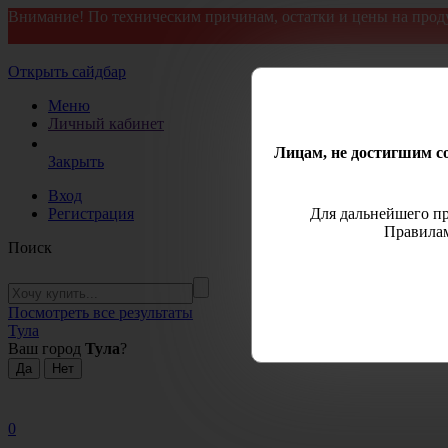
Внимание! По техническим причинам, остатки и цены на прод
Открыть сайдбар
Меню
Личный кабинет
Лицам, не достигшим со
Закрыть
Вход
Регистрация
Для дальнейшего пр
Правилам
Поиск
Посмотреть все результаты
Тула
Ваш город
Тула
?
0