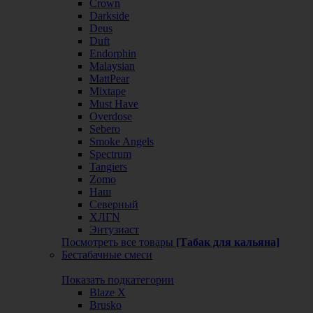
Crown
Darkside
Deus
Duft
Endorphin
Malaysian
MattPear
Mixtape
Must Have
Overdose
Sebero
Smoke Angels
Spectrum
Tangiers
Zomo
Наш
Северный
ХЛГN
Энтузиаст
Посмотреть все товары
[Табак для кальяна]
Бестабачные смеси
Показать подкатегории
Blaze X
Brusko