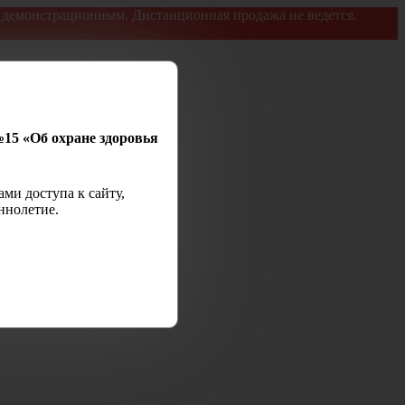
я демонстрационным. Дистанционная продажа не ведется.
№15 «Об охране здоровья
ми доступа к сайту,
ннолетие.