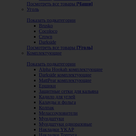
Посмотреть все товары
[Чаши]
Уголь
Показать подкатегории
Brusko
Cocoloco
Crown
Darkside
Посмотреть все товары
[Уголь]
Комплектующие
Показать подкатегории
Alpha Hookah комплектующие
Darkside комплектующие
MattPear комплектующие
Ершики
Защитные сетки для кальяна
Кадило для углей
Калауды и фольга
Колпак
Мелассоуловители
Мундштуки
Мундштуки одноразовые
Накладки YKAP
Накладки Тортуга