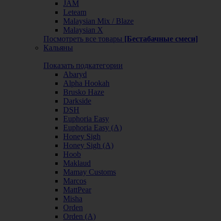
JAM
Leteam
Malaysian Mix / Blaze
Malaysian X
Посмотреть все товары
[Бестабачные смеси]
Кальяны
Показать подкатегории
Abaryd
Alpha Hookah
Brusko Haze
Darkside
DSH
Euphoria Easy
Euphoria Easy (А)
Honey Sigh
Honey Sigh (А)
Hoob
Maklaud
Mamay Customs
Marcos
MattPear
Misha
Orden
Orden (А)