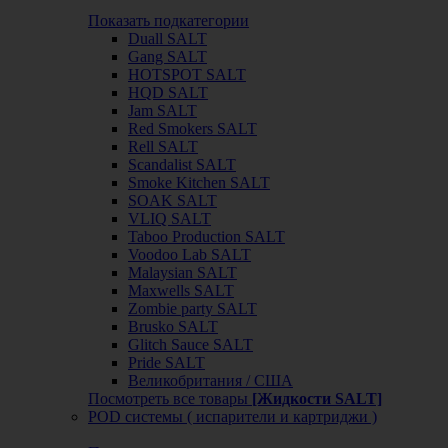
Показать подкатегории
Duall SALT
Gang SALT
HOTSPOT SALT
HQD SALT
Jam SALT
Red Smokers SALT
Rell SALT
Scandalist SALT
Smoke Kitchen SALT
SOAK SALT
VLIQ SALT
Taboo Production SALT
Voodoo Lab SALT
Malaysian SALT
Maxwells SALT
Zombie party SALT
Brusko SALT
Glitch Sauce SALT
Pride SALT
Великобритания / США
Посмотреть все товары
[Жидкости SALT]
POD системы ( испарители и картриджи )