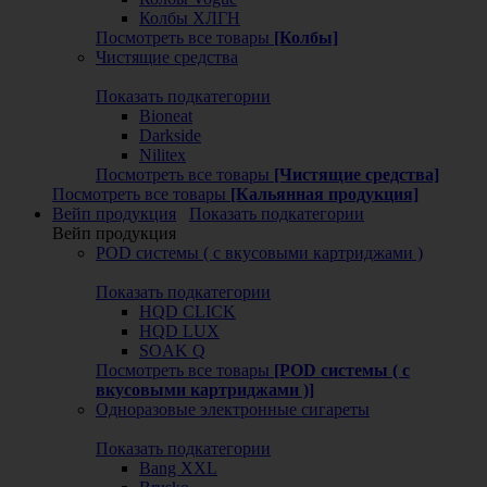
Колбы ХЛГН
Посмотреть все товары
[Колбы]
Чистящие средства
Показать подкатегории
Bioneat
Darkside
Nilitex
Посмотреть все товары
[Чистящие средства]
Посмотреть все товары
[Кальянная продукция]
Вейп продукция
Показать подкатегории
Вейп продукция
POD системы ( с вкусовыми картриджами )
Показать подкатегории
HQD CLICK
HQD LUX
SOAK Q
Посмотреть все товары
[POD системы ( с
вкусовыми картриджами )]
Одноразовые электронные сигареты
Показать подкатегории
Bang XXL