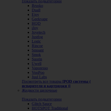
Показать подкатегории
Brusko
Duall
Ejoy
Geekvape
HQD
iJoy
Joyetech
Justfog
Logic
Rincoe
Smoant
Smok
Suorin
Uwell
Vaporesso
VooPoo
Juul Labs
Посмотреть все товары
[POD системы (
испарители и картриджи )]
Жидкости щелочные
Показать подкатегории
Glitch Sauce
HOTSPOT Traditional