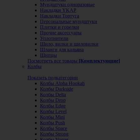
Мундштуки одноразовые
Накладки YKAP
Накладки Тортуга
Персональные мундштуки
Плитки и горелки
Прочие аксессуары
Уплотнители
Шило, вилки и шиловилки
Шланги для кальяна
Щипцы
Посмотреть все товары
[Комплектующие]
Колбы
Показать подкатегории
Колбы Alpha Hookah
Колбы Darkside
Колбы Delta
Колбы Drop
Колбы Edge
Колбы Level
Колбы Mini
Колбы Push
Колбы Space
Колбы Strong
Колбы Vogue