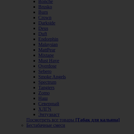
Bonche
Brusko
Burn
Crown
Darkside
Deus
Duft
Endorphin
Malaysian
MattPear
Mixtape
Must Have
Overdose
Sebero
Smoke Angels
Spectrum
Tangiers
Zomo
Наш
Северный
ХЛГN
Энтузиаст
Посмотреть все товары
[Табак для кальяна]
Бестабачные смеси