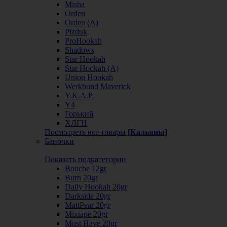
Misha
Orden
Orden (А)
Pizduk
ProHookah
Shadows
Star Hookah
Star Hookah (А)
Union Hookah
Werkbund Maverick
Y.K.A.P.
Y4
Горький
ХЛГН
Посмотреть все товары
[Кальяны]
Баночки
Показать подкатегории
Bonche 12gr
Burn 20gr
Daily Hookah 20gr
Darkside 20gr
MattPear 20gr
Mixtape 20gr
Must Have 20gr