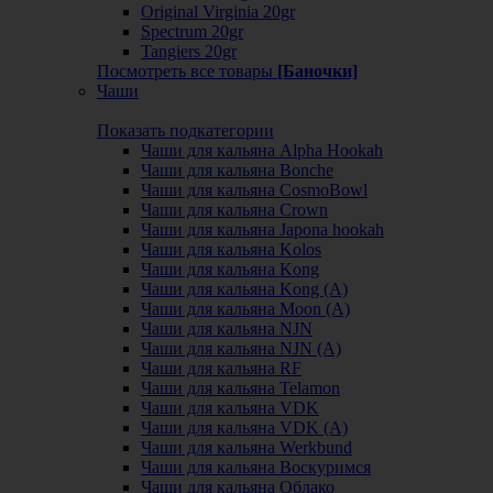
Original Virginia 20gr
Spectrum 20gr
Tangiers 20gr
Посмотреть все товары
[Баночки]
Чаши
Показать подкатегории
Чаши для кальяна Alpha Hookah
Чаши для кальяна Bonche
Чаши для кальяна CosmoBowl
Чаши для кальяна Crown
Чаши для кальяна Japona hookah
Чаши для кальяна Kolos
Чаши для кальяна Kong
Чаши для кальяна Kong (A)
Чаши для кальяна Moon (А)
Чаши для кальяна NJN
Чаши для кальяна NJN (А)
Чаши для кальяна RF
Чаши для кальяна Telamon
Чаши для кальяна VDK
Чаши для кальяна VDK (А)
Чаши для кальяна Werkbund
Чаши для кальяна Воскуримся
Чаши для кальяна Облако