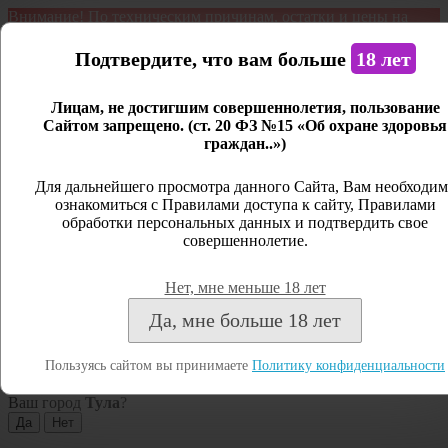
Внимание! По техническим причинам, остатки и цены на
продукцию могут отличаться с фактическим наличием. Сайт
является демонстрационным. Дистанционная продажа не
Подтвердите, что вам больше
18 лет
ведется.
Лицам, не достигшим совершеннолетия, пользование
Открыть сайдбар
Сайтом запрещено. (ст. 20 ФЗ №15 «Об охране здоровья
граждан..»)
Меню
Личный кабинет
Для дальнейшего просмотра данного Сайта, Вам необходим
ознакомиться с Правилами доступа к сайту, Правилами
Закрыть
обработки персональных данных и подтвердить свое
совершеннолетие.
Вход
Регистрация
Нет, мне меньше 18 лет
Поиск
Да, мне больше 18 лет
Посмотреть все результаты
Пользуясь сайтом вы принимаете
Политику конфиденциальности
Тула
Ваш город
Тула
?