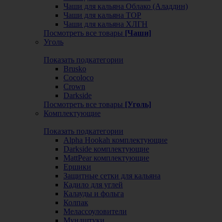
Чаши для кальяна Облако (Аладдин)
Чаши для кальяна ТОР
Чаши для кальяна ХЛГН
Посмотреть все товары
[Чаши]
Уголь
Показать подкатегории
Brusko
Cocoloco
Crown
Darkside
Посмотреть все товары
[Уголь]
Комплектующие
Показать подкатегории
Alpha Hookah комплектующие
Darkside комплектующие
MattPear комплектующие
Ершики
Защитные сетки для кальяна
Кадило для углей
Калауды и фольга
Колпак
Мелассоуловители
Мундштуки