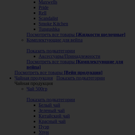
Maxwells
Pride
Rell
Scandalist
Smoke Kitchen
Tungushka
Посмотреть все товары
[Жидкости щелочные]
Комплектующие для вейпа
Показать подкатегории
Аксессуары/Принадлежности
Посмотреть все товары
[Комплектующие для
вейпа]
Посмотреть все товары
[Вейп продукция]
Чайная продукция
Показать подкатегории
Чайная продукция
Чай 500гр
Показать подкатегории
Белый чай
Зеленый чай
Китайский чай
Красный чай
Пуэр
Улун