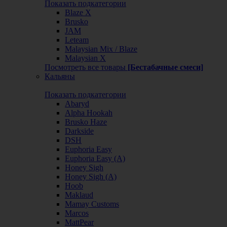
Показать подкатегории
Blaze X
Brusko
JAM
Leteam
Malaysian Mix / Blaze
Malaysian X
Посмотреть все товары
[Бестабачные смеси]
Кальяны
Показать подкатегории
Abaryd
Alpha Hookah
Brusko Haze
Darkside
DSH
Euphoria Easy
Euphoria Easy (А)
Honey Sigh
Honey Sigh (А)
Hoob
Maklaud
Mamay Customs
Marcos
MattPear