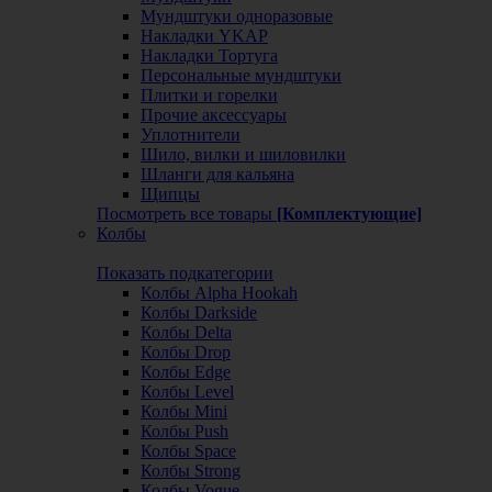
Мундштуки одноразовые
Накладки YKAP
Накладки Тортуга
Персональные мундштуки
Плитки и горелки
Прочие аксессуары
Уплотнители
Шило, вилки и шиловилки
Шланги для кальяна
Щипцы
Посмотреть все товары
[Комплектующие]
Колбы
Показать подкатегории
Колбы Alpha Hookah
Колбы Darkside
Колбы Delta
Колбы Drop
Колбы Edge
Колбы Level
Колбы Mini
Колбы Push
Колбы Space
Колбы Strong
Колбы Vogue