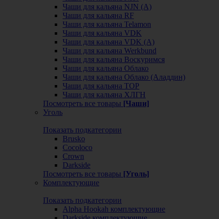
Чаши для кальяна NJN (А)
Чаши для кальяна RF
Чаши для кальяна Telamon
Чаши для кальяна VDK
Чаши для кальяна VDK (А)
Чаши для кальяна Werkbund
Чаши для кальяна Воскуримся
Чаши для кальяна Облако
Чаши для кальяна Облако (Аладдин)
Чаши для кальяна ТОР
Чаши для кальяна ХЛГН
Посмотреть все товары
[Чаши]
Уголь
Показать подкатегории
Brusko
Cocoloco
Crown
Darkside
Посмотреть все товары
[Уголь]
Комплектующие
Показать подкатегории
Alpha Hookah комплектующие
Darkside комплектующие