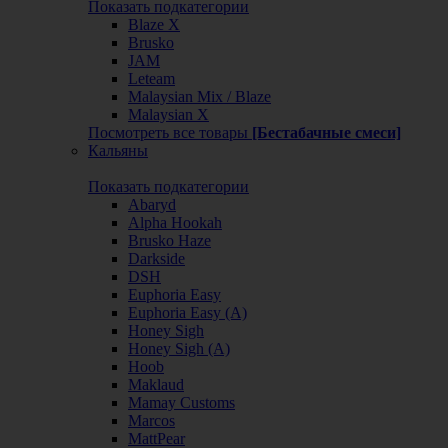
Показать подкатегории
Blaze X
Brusko
JAM
Leteam
Malaysian Mix / Blaze
Malaysian X
Посмотреть все товары
[Бестабачные смеси]
Кальяны
Показать подкатегории
Abaryd
Alpha Hookah
Brusko Haze
Darkside
DSH
Euphoria Easy
Euphoria Easy (А)
Honey Sigh
Honey Sigh (А)
Hoob
Maklaud
Mamay Customs
Marcos
MattPear