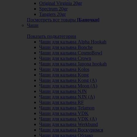
Original Virginia 20gr
Spectrum 20gr
Tangiers 20gr
Посмотреть все товары
[Баночки]
Чаши
Показать подкатегории
Чаши для кальяна Alpha Hookah
Чаши для кальяна Bonche
Чаши для кальяна CosmoBowl
Чаши для кальяна Crown
Чаши для кальяна Japona hookah
Чаши для кальяна Kolos
Чаши для кальяна Kong
Чаши для кальяна Kong (A)
Чаши для кальяна Moon (А)
Чаши для кальяна NJN
Чаши для кальяна NJN (А)
Чаши для кальяна RF
Чаши для кальяна Telamon
Чаши для кальяна VDK
Чаши для кальяна VDK (А)
Чаши для кальяна Werkbund
Чаши для кальяна Воскуримся
Чаши для кальяна Облако