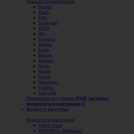
Показать подкатегории
Brusko
Duall
Ejoy
Geekvape
HQD
iJoy
Joyetech
Justfog
Logic
Rincoe
Smoant
Smok
Suorin
Uwell
Vaporesso
VooPoo
Juul Labs
Посмотреть все товары
[POD системы (
испарители и картриджи )]
Жидкости щелочные
Показать подкатегории
Glitch Sauce
HOTSPOT Traditional