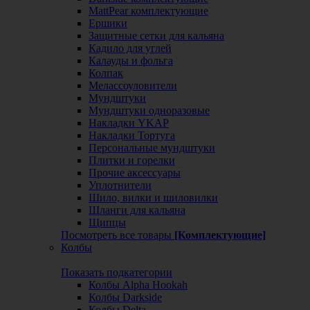
MattPear комплектующие
Ершики
Защитные сетки для кальяна
Кадило для углей
Калауды и фольга
Колпак
Мелассоуловители
Мундштуки
Мундштуки одноразовые
Накладки YKAP
Накладки Тортуга
Персональные мундштуки
Плитки и горелки
Прочие аксессуары
Уплотнители
Шило, вилки и шиловилки
Шланги для кальяна
Щипцы
Посмотреть все товары
[Комплектующие]
Колбы
Показать подкатегории
Колбы Alpha Hookah
Колбы Darkside
Колбы Delta