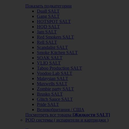
Показать подкатегории
Duall SALT
Gang SALT
HOTSPOT SALT
HQD SALT
Jam SALT
Red Smokers SALT
Rell SALT
Scandalist SALT
Smoke Kitchen SALT
SOAK SALT
VLIQ SALT
Taboo Production SALT
Voodoo Lab SALT
Malaysian SALT
Maxwells SALT
Zombie party SALT
Brusko SALT
Glitch Sauce SALT
Pride SALT
Великобритания / США
Посмотреть все товары
[Жидкости SALT]
POD системы ( испарители и картриджи )