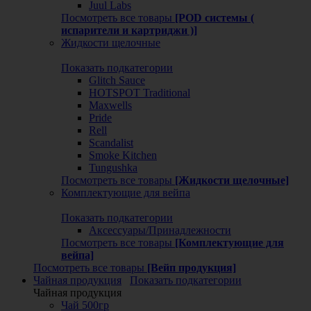
Juul Labs
Посмотреть все товары
[POD системы (
испарители и картриджи )]
Жидкости щелочные
Показать подкатегории
Glitch Sauce
HOTSPOT Traditional
Maxwells
Pride
Rell
Scandalist
Smoke Kitchen
Tungushka
Посмотреть все товары
[Жидкости щелочные]
Комплектующие для вейпа
Показать подкатегории
Аксессуары/Принадлежности
Посмотреть все товары
[Комплектующие для
вейпа]
Посмотреть все товары
[Вейп продукция]
Чайная продукция
Показать подкатегории
Чайная продукция
Чай 500гр