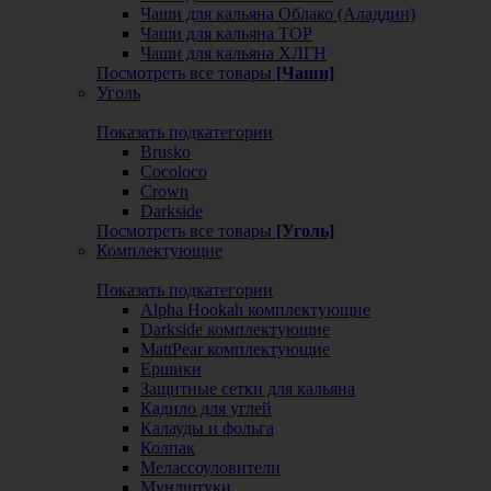
Чаши для кальяна Облако (Аладдин)
Чаши для кальяна ТОР
Чаши для кальяна ХЛГН
Посмотреть все товары
[Чаши]
Уголь
Показать подкатегории
Brusko
Cocoloco
Crown
Darkside
Посмотреть все товары
[Уголь]
Комплектующие
Показать подкатегории
Alpha Hookah комплектующие
Darkside комплектующие
MattPear комплектующие
Ершики
Защитные сетки для кальяна
Кадило для углей
Калауды и фольга
Колпак
Мелассоуловители
Мундштуки