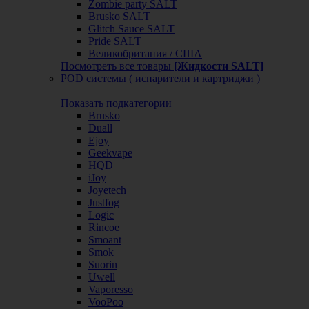
Zombie party SALT
Brusko SALT
Glitch Sauce SALT
Pride SALT
Великобритания / США
Посмотреть все товары
[Жидкости SALT]
POD системы ( испарители и картриджи )
Показать подкатегории
Brusko
Duall
Ejoy
Geekvape
HQD
iJoy
Joyetech
Justfog
Logic
Rincoe
Smoant
Smok
Suorin
Uwell
Vaporesso
VooPoo