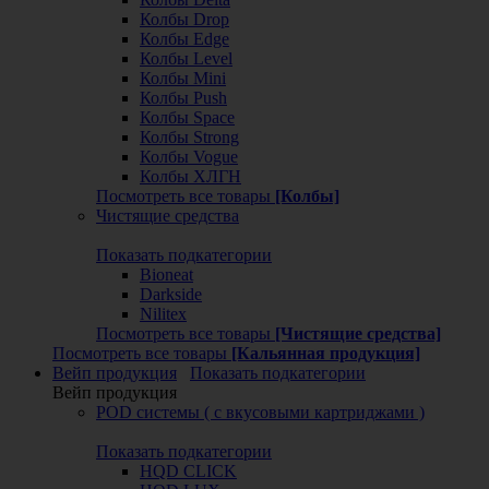
Колбы Drop
Колбы Edge
Колбы Level
Колбы Mini
Колбы Push
Колбы Space
Колбы Strong
Колбы Vogue
Колбы ХЛГН
Посмотреть все товары
[Колбы]
Чистящие средства
Показать подкатегории
Bioneat
Darkside
Nilitex
Посмотреть все товары
[Чистящие средства]
Посмотреть все товары
[Кальянная продукция]
Вейп продукция
Показать подкатегории
Вейп продукция
POD системы ( с вкусовыми картриджами )
Показать подкатегории
HQD CLICK