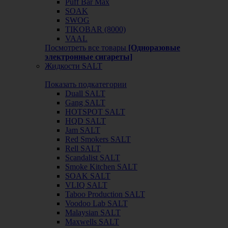
Puff Bar Max
SOAK
SWOG
TIKOBAR (8000)
VAAL
Посмотреть все товары
[Одноразовые
электронные сигареты]
Жидкости SALT
Показать подкатегории
Duall SALT
Gang SALT
HOTSPOT SALT
HQD SALT
Jam SALT
Red Smokers SALT
Rell SALT
Scandalist SALT
Smoke Kitchen SALT
SOAK SALT
VLIQ SALT
Taboo Production SALT
Voodoo Lab SALT
Malaysian SALT
Maxwells SALT