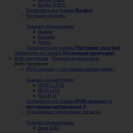
Колбы ХЛГН
Посмотреть все товары
[Колбы]
Чистящие средства
Показать подкатегории
Bioneat
Darkside
Nilitex
Посмотреть все товары
[Чистящие средства]
Посмотреть все товары
[Кальянная продукция]
Вейп продукция
Показать подкатегории
Вейп продукция
POD системы ( с вкусовыми картриджами )
Показать подкатегории
HQD CLICK
HQD LUX
SOAK Q
Посмотреть все товары
[POD системы ( с
вкусовыми картриджами )]
Одноразовые электронные сигареты
Показать подкатегории
Bang XXL