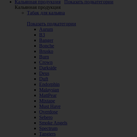
Кальянная продукция
Показать подкатегории
Кальянная продукция
Табак для кальяна
Показать подкатегории
Aurum
B3
Banger
Bonche
Brusko
Burn
Crown
Darkside
Deus
Duft
Endorphin
Malaysian
MattPear
Mixtape
Must Have
Overdose
Sebero
Smoke Angels
Spectrum
Tangiers