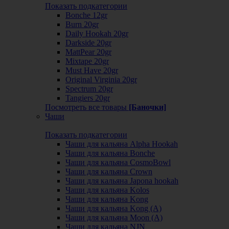
Показать подкатегории
Bonche 12gr
Burn 20gr
Daily Hookah 20gr
Darkside 20gr
MattPear 20gr
Mixtape 20gr
Must Have 20gr
Original Virginia 20gr
Spectrum 20gr
Tangiers 20gr
Посмотреть все товары
[Баночки]
Чаши
Показать подкатегории
Чаши для кальяна Alpha Hookah
Чаши для кальяна Bonche
Чаши для кальяна CosmoBowl
Чаши для кальяна Crown
Чаши для кальяна Japona hookah
Чаши для кальяна Kolos
Чаши для кальяна Kong
Чаши для кальяна Kong (A)
Чаши для кальяна Moon (А)
Чаши для кальяна NJN