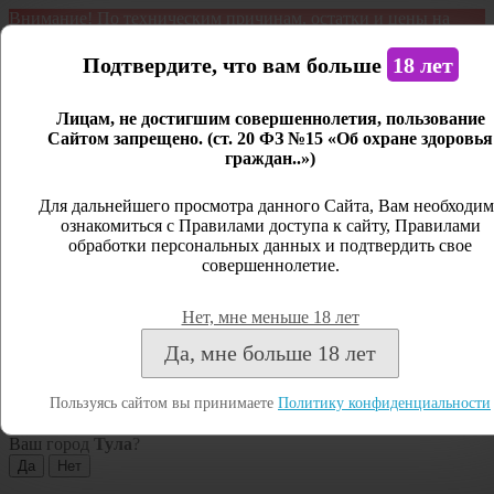
Внимание! По техническим причинам, остатки и цены на
продукцию могут отличаться с фактическим наличием. Сайт
является демонстрационным. Дистанционная продажа не
Подтвердите, что вам больше
18 лет
ведется.
Лицам, не достигшим совершеннолетия, пользование
Открыть сайдбар
Сайтом запрещено. (ст. 20 ФЗ №15 «Об охране здоровья
граждан..»)
Меню
Личный кабинет
Для дальнейшего просмотра данного Сайта, Вам необходим
ознакомиться с Правилами доступа к сайту, Правилами
Закрыть
обработки персональных данных и подтвердить свое
совершеннолетие.
Вход
Регистрация
Нет, мне меньше 18 лет
Поиск
Да, мне больше 18 лет
Посмотреть все результаты
Пользуясь сайтом вы принимаете
Политику конфиденциальности
Тула
Ваш город
Тула
?