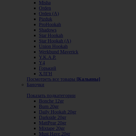
Misha
Orden
Orden (А)
Pizduk
ProHookah
Shadows
Star Hookah
Star Hookah (А)
Union Hookah
Werkbund Maverick
Y.K.A.P.
Y4
Горький
ХЛГН
Посмотреть все товары
[Кальяны]
Баночки
Показать подкатегории
Bonche 12gr
Burn 20gr
Daily Hookah 20gr
Darkside 20gr
MattPear 20gr
Mixtape 20gr
Must Have 20gr