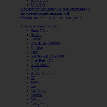
HQD LUX
SOAK Q
Посмотреть все товары
[POD системы ( с
вкусовыми картриджами )]
Одноразовые электронные сигареты
Показать подкатегории
Bang XXL
Brusko
Corvus
DABBLER (6000)
Dragbar
Ejoy
GANG XBOX (8000)
Gem Pods GA
HOT SPOT
HQD
Husky (8000)
IZI
Jomo
Lio
Lost Mary
Mosmo
MOTI
Nasty Fix