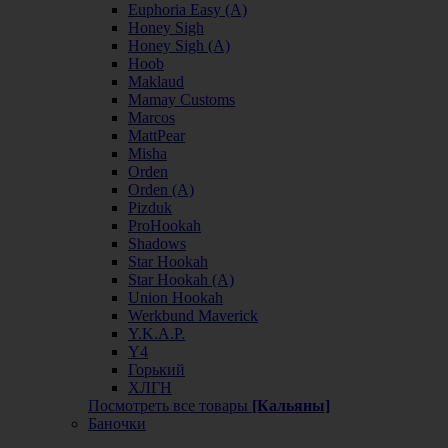
Euphoria Easy (А)
Honey Sigh
Honey Sigh (А)
Hoob
Maklaud
Mamay Customs
Marcos
MattPear
Misha
Orden
Orden (А)
Pizduk
ProHookah
Shadows
Star Hookah
Star Hookah (А)
Union Hookah
Werkbund Maverick
Y.K.A.P.
Y4
Горький
ХЛГН
Посмотреть все товары
[Кальяны]
Баночки