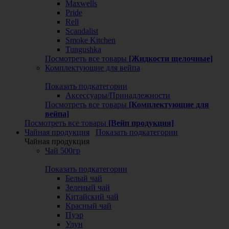
Maxwells
Pride
Rell
Scandalist
Smoke Kitchen
Tungushka
Посмотреть все товары
[Жидкости щелочные]
Комплектующие для вейпа
Показать подкатегории
Аксессуары/Принадлежности
Посмотреть все товары
[Комплектующие для
вейпа]
Посмотреть все товары
[Вейп продукция]
Чайная продукция
Показать подкатегории
Чайная продукция
Чай 500гр
Показать подкатегории
Белый чай
Зеленый чай
Китайский чай
Красный чай
Пуэр
Улун