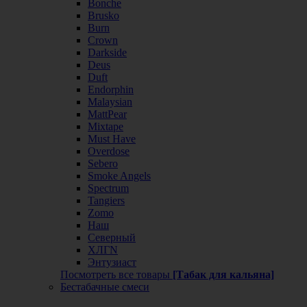
Bonche
Brusko
Burn
Crown
Darkside
Deus
Duft
Endorphin
Malaysian
MattPear
Mixtape
Must Have
Overdose
Sebero
Smoke Angels
Spectrum
Tangiers
Zomo
Наш
Северный
ХЛГN
Энтузиаст
Посмотреть все товары
[Табак для кальяна]
Бестабачные смеси