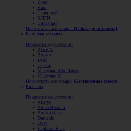
Zomo
Наш
Северный
ХЛГN
Энтузиаст
Посмотреть все товары
[Табак для кальяна]
Бестабачные смеси
Показать подкатегории
Blaze X
Brusko
JAM
Leteam
Malaysian Mix / Blaze
Malaysian X
Посмотреть все товары
[Бестабачные смеси]
Кальяны
Показать подкатегории
Abaryd
Alpha Hookah
Brusko Haze
Darkside
DSH
Euphoria Easy