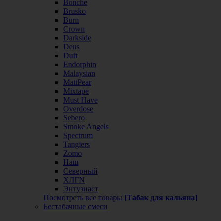
Bonche
Brusko
Burn
Crown
Darkside
Deus
Duft
Endorphin
Malaysian
MattPear
Mixtape
Must Have
Overdose
Sebero
Smoke Angels
Spectrum
Tangiers
Zomo
Наш
Северный
ХЛГN
Энтузиаст
Посмотреть все товары
[Табак для кальяна]
Бестабачные смеси