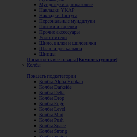
Мундштуки одноразовые
Накладки YKAP
Накладки Тортуга
Персональные мундштуки
Плитки и горелки
Прочие аксессуары
Уплотнители
Шило, вилки и шиловилки
Шланги для кальяна
Щипцы
Посмотреть все товары
[Комплектующие]
Колбы
Показать подкатегории
Колбы Alpha Hookah
Колбы Darkside
Колбы Delta
Колбы Drop
Колбы Edge
Колбы Level
Колбы Mini
Колбы Push
Колбы Space
Колбы Strong
Колбы Vogue