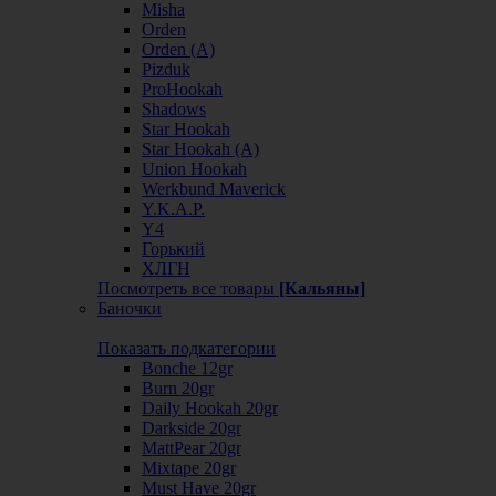
Misha
Orden
Orden (А)
Pizduk
ProHookah
Shadows
Star Hookah
Star Hookah (А)
Union Hookah
Werkbund Maverick
Y.K.A.P.
Y4
Горький
ХЛГН
Посмотреть все товары
[Кальяны]
Баночки
Показать подкатегории
Bonche 12gr
Burn 20gr
Daily Hookah 20gr
Darkside 20gr
MattPear 20gr
Mixtape 20gr
Must Have 20gr