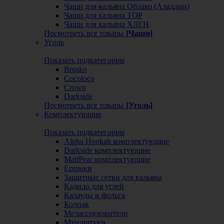
Чаши для кальяна Облако (Аладдин)
Чаши для кальяна ТОР
Чаши для кальяна ХЛГН
Посмотреть все товары
[Чаши]
Уголь
Показать подкатегории
Brusko
Cocoloco
Crown
Darkside
Посмотреть все товары
[Уголь]
Комплектующие
Показать подкатегории
Alpha Hookah комплектующие
Darkside комплектующие
MattPear комплектующие
Ершики
Защитные сетки для кальяна
Кадило для углей
Калауды и фольга
Колпак
Мелассоуловители
Мундштуки