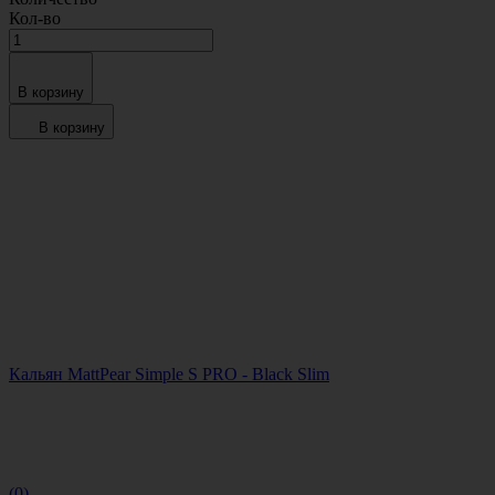
Кол-во
В корзину
В корзину
Кальян MattPear Simple S PRO - Black Slim
(0)