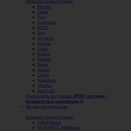
Показать подкатегории
Brusko
Duall
Ejoy
Geekvape
HQD
iJoy
Joyetech
Justfog
Logic
Rincoe
Smoant
Smok
Suorin
Uwell
Vaporesso
VooPoo
Juul Labs
Посмотреть все товары
[POD системы (
испарители и картриджи )]
Жидкости щелочные
Показать подкатегории
Glitch Sauce
HOTSPOT Traditional