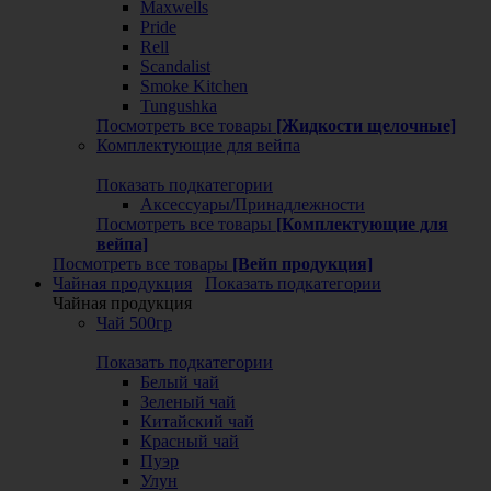
Maxwells
Pride
Rell
Scandalist
Smoke Kitchen
Tungushka
Посмотреть все товары
[Жидкости щелочные]
Комплектующие для вейпа
Показать подкатегории
Аксессуары/Принадлежности
Посмотреть все товары
[Комплектующие для
вейпа]
Посмотреть все товары
[Вейп продукция]
Чайная продукция
Показать подкатегории
Чайная продукция
Чай 500гр
Показать подкатегории
Белый чай
Зеленый чай
Китайский чай
Красный чай
Пуэр
Улун