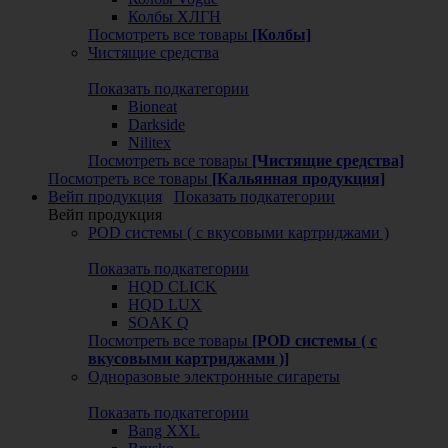
Колбы ХЛГН
Посмотреть все товары
[Колбы]
Чистящие средства
Показать подкатегории
Bioneat
Darkside
Nilitex
Посмотреть все товары
[Чистящие средства]
Посмотреть все товары
[Кальянная продукция]
Вейп продукция
Показать подкатегории
Вейп продукция
POD системы ( с вкусовыми картриджами )
Показать подкатегории
HQD CLICK
HQD LUX
SOAK Q
Посмотреть все товары
[POD системы ( с
вкусовыми картриджами )]
Одноразовые электронные сигареты
Показать подкатегории
Bang XXL