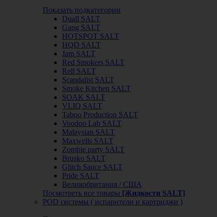
Показать подкатегории
Duall SALT
Gang SALT
HOTSPOT SALT
HQD SALT
Jam SALT
Red Smokers SALT
Rell SALT
Scandalist SALT
Smoke Kitchen SALT
SOAK SALT
VLIQ SALT
Taboo Production SALT
Voodoo Lab SALT
Malaysian SALT
Maxwells SALT
Zombie party SALT
Brusko SALT
Glitch Sauce SALT
Pride SALT
Великобритания / США
Посмотреть все товары
[Жидкости SALT]
POD системы ( испарители и картриджи )