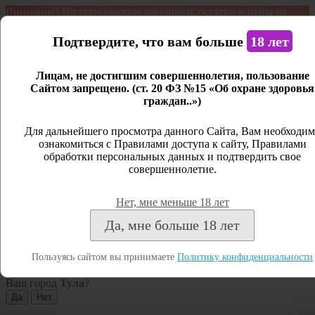
Внимание! По техническим причинам, остатки и цены на
продукцию могут отличаться с фактическим наличием. Сайт
является демонстрационным. Дистанционная продажа не
Подтвердите, что вам больше
18 лет
ведется.
Лицам, не достигшим совершеннолетия, пользование
Открыть сайдбар
Сайтом запрещено. (ст. 20 ФЗ №15 «Об охране здоровья
граждан..»)
Меню
Личный кабинет
Для дальнейшего просмотра данного Сайта, Вам необходим
ознакомиться с Правилами доступа к сайту, Правилами
Закрыть
обработки персональных данных и подтвердить свое
совершеннолетие.
Вход
Регистрация
Нет, мне меньше 18 лет
Поиск
Да, мне больше 18 лет
Посмотреть все результаты
Пользуясь сайтом вы принимаете
Политику конфиденциальности
Тула
Ваш город
Тула
?