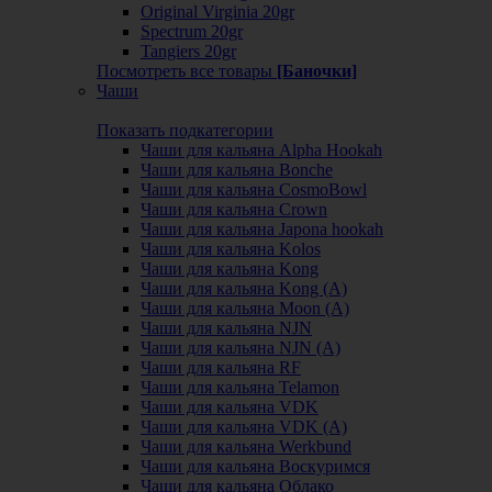
Original Virginia 20gr
Spectrum 20gr
Tangiers 20gr
Посмотреть все товары
[Баночки]
Чаши
Показать подкатегории
Чаши для кальяна Alpha Hookah
Чаши для кальяна Bonche
Чаши для кальяна CosmoBowl
Чаши для кальяна Crown
Чаши для кальяна Japona hookah
Чаши для кальяна Kolos
Чаши для кальяна Kong
Чаши для кальяна Kong (A)
Чаши для кальяна Moon (А)
Чаши для кальяна NJN
Чаши для кальяна NJN (А)
Чаши для кальяна RF
Чаши для кальяна Telamon
Чаши для кальяна VDK
Чаши для кальяна VDK (А)
Чаши для кальяна Werkbund
Чаши для кальяна Воскуримся
Чаши для кальяна Облако