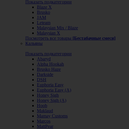
Показать подкатегории
Blaze X
Brusko
JAM
Leteam
Malaysian Mix / Blaze
Malaysian X
Посмотреть все товары
[Бестабачные смеси]
Кальяны
Показать подкатегории
Abaryd
Alpha Hookah
Brusko Haze
Darkside
DSH
Euphoria Easy
Euphoria Easy (А)
Honey Sigh
Honey Sigh (А)
Hoob
Maklaud
Mamay Customs
Marcos
MattPear