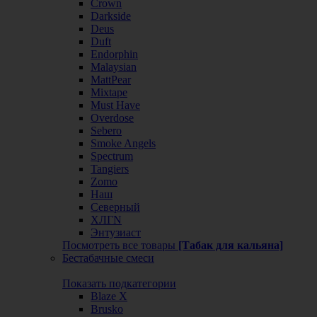
Crown
Darkside
Deus
Duft
Endorphin
Malaysian
MattPear
Mixtape
Must Have
Overdose
Sebero
Smoke Angels
Spectrum
Tangiers
Zomo
Наш
Северный
ХЛГN
Энтузиаст
Посмотреть все товары
[Табак для кальяна]
Бестабачные смеси
Показать подкатегории
Blaze X
Brusko