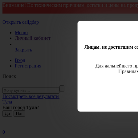
Внимание! По техническим причинам, остатки и цены на прод
Открыть сайдбар
Меню
Личный кабинет
Лицам, не достигшим со
Закрыть
Вход
Регистрация
Для дальнейшего пр
Правилам
Поиск
Посмотреть все результаты
Тула
Ваш город
Тула
?
0