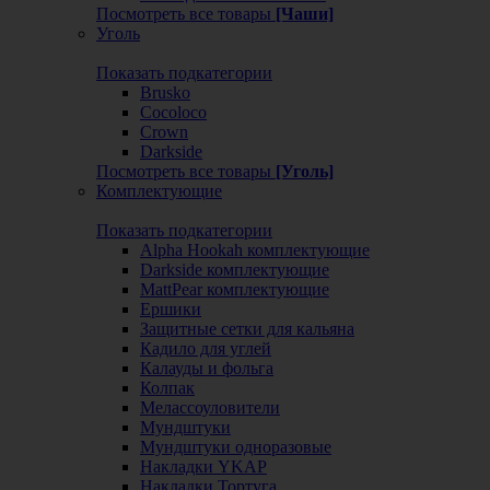
Посмотреть все товары
[Чаши]
Уголь
Показать подкатегории
Brusko
Cocoloco
Crown
Darkside
Посмотреть все товары
[Уголь]
Комплектующие
Показать подкатегории
Alpha Hookah комплектующие
Darkside комплектующие
MattPear комплектующие
Ершики
Защитные сетки для кальяна
Кадило для углей
Калауды и фольга
Колпак
Мелассоуловители
Мундштуки
Мундштуки одноразовые
Накладки YKAP
Накладки Тортуга