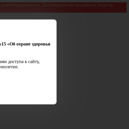
я демонстрационным. Дистанционная продажа не ведется.
№15 «Об охране здоровья
ми доступа к сайту,
ннолетие.