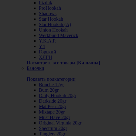
Pizduk
ProHookah
Shadows
Star Hookah
Star Hookah (А)
Union Hookah
Werkbund Maverick
Y.K.A.P.
Y4
Горький
ХЛГН
Посмотреть все товары
[Кальяны]
Баночки
Показать подкатегории
Bonche 12gr
Burn 20gr
Daily Hookah 20gr
Darkside 20gr
MattPear 20gr
Mixtape 20gr
Must Have 20gr
Original Virginia 20gr
Spectrum 20gr
Tangiers 20gr