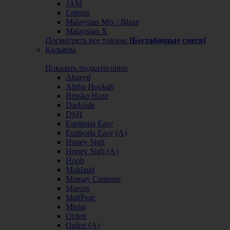
JAM
Leteam
Malaysian Mix / Blaze
Malaysian X
Посмотреть все товары
[Бестабачные смеси]
Кальяны
Показать подкатегории
Abaryd
Alpha Hookah
Brusko Haze
Darkside
DSH
Euphoria Easy
Euphoria Easy (А)
Honey Sigh
Honey Sigh (А)
Hoob
Maklaud
Mamay Customs
Marcos
MattPear
Misha
Orden
Orden (А)