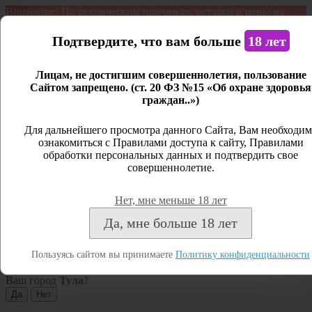
Внимание! По техническим причинам, остатки и цены на
продукцию могут отличаться с фактическим наличием. Сайт
является демонстрационным. Дистанционная продажа не
Подтвердите, что вам больше
18 лет
ведется.
Лицам, не достигшим совершеннолетия, пользование
Открыть сайдбар
Сайтом запрещено. (ст. 20 ФЗ №15 «Об охране здоровья
граждан..»)
Меню
Личный кабинет
Для дальнейшего просмотра данного Сайта, Вам необходим
ознакомиться с Правилами доступа к сайту, Правилами
Закрыть
обработки персональных данных и подтвердить свое
совершеннолетие.
Вход
Регистрация
Нет, мне меньше 18 лет
Поиск
Да, мне больше 18 лет
Посмотреть все результаты
Пользуясь сайтом вы принимаете
Политику конфиденциальности
Тула
Ваш город
Тула
?