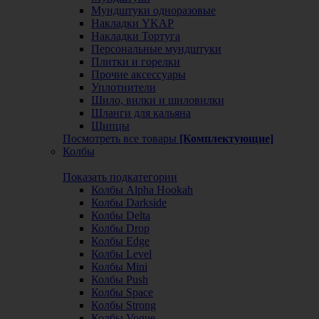
Мундштуки одноразовые
Накладки YKAP
Накладки Тортуга
Персональные мундштуки
Плитки и горелки
Прочие аксессуары
Уплотнители
Шило, вилки и шиловилки
Шланги для кальяна
Щипцы
Посмотреть все товары
[Комплектующие]
Колбы
Показать подкатегории
Колбы Alpha Hookah
Колбы Darkside
Колбы Delta
Колбы Drop
Колбы Edge
Колбы Level
Колбы Mini
Колбы Push
Колбы Space
Колбы Strong
Колбы Vogue