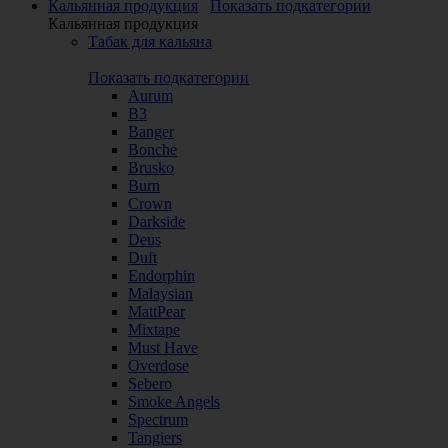
Кальянная продукция
Показать подкатегории
Кальянная продукция
Табак для кальяна
Показать подкатегории
Aurum
B3
Banger
Bonche
Brusko
Burn
Crown
Darkside
Deus
Duft
Endorphin
Malaysian
MattPear
Mixtape
Must Have
Overdose
Sebero
Smoke Angels
Spectrum
Tangiers