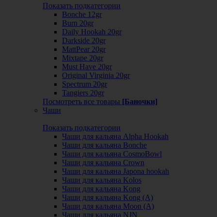
Показать подкатегории
Bonche 12gr
Burn 20gr
Daily Hookah 20gr
Darkside 20gr
MattPear 20gr
Mixtape 20gr
Must Have 20gr
Original Virginia 20gr
Spectrum 20gr
Tangiers 20gr
Посмотреть все товары
[Баночки]
Чаши
Показать подкатегории
Чаши для кальяна Alpha Hookah
Чаши для кальяна Bonche
Чаши для кальяна CosmoBowl
Чаши для кальяна Crown
Чаши для кальяна Japona hookah
Чаши для кальяна Kolos
Чаши для кальяна Kong
Чаши для кальяна Kong (A)
Чаши для кальяна Moon (А)
Чаши для кальяна NJN