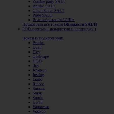
Zombie party SALT
Brusko SALT
Glitch Sauce SALT
Pride SALT
Великобритания / США
Посмотреть все товары
[Жидкости SALT]
POD системы ( испарители и картриджи )
Показать подкатегории
Brusko
Duall
Ejoy
Geekvape
HQD
iJoy
Joyetech
Justfog
Logic
Rincoe
Smoant
Smok
Suorin
Uwell
Vaporesso
VooPoo