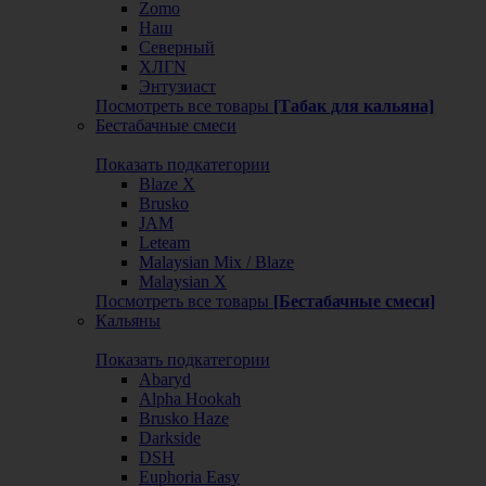
Zomo
Наш
Северный
ХЛГN
Энтузиаст
Посмотреть все товары
[Табак для кальяна]
Бестабачные смеси
Показать подкатегории
Blaze X
Brusko
JAM
Leteam
Malaysian Mix / Blaze
Malaysian X
Посмотреть все товары
[Бестабачные смеси]
Кальяны
Показать подкатегории
Abaryd
Alpha Hookah
Brusko Haze
Darkside
DSH
Euphoria Easy