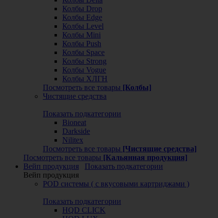
Колбы Drop
Колбы Edge
Колбы Level
Колбы Mini
Колбы Push
Колбы Space
Колбы Strong
Колбы Vogue
Колбы ХЛГН
Посмотреть все товары
[Колбы]
Чистящие средства
Показать подкатегории
Bioneat
Darkside
Nilitex
Посмотреть все товары
[Чистящие средства]
Посмотреть все товары
[Кальянная продукция]
Вейп продукция
Показать подкатегории
Вейп продукция
POD системы ( с вкусовыми картриджами )
Показать подкатегории
HQD CLICK