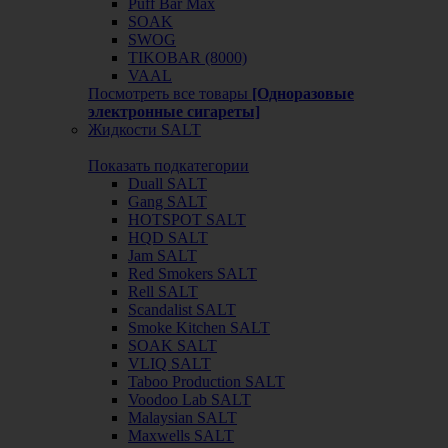
Puff Bar Max
SOAK
SWOG
TIKOBAR (8000)
VAAL
Посмотреть все товары
[Одноразовые
электронные сигареты]
Жидкости SALT
Показать подкатегории
Duall SALT
Gang SALT
HOTSPOT SALT
HQD SALT
Jam SALT
Red Smokers SALT
Rell SALT
Scandalist SALT
Smoke Kitchen SALT
SOAK SALT
VLIQ SALT
Taboo Production SALT
Voodoo Lab SALT
Malaysian SALT
Maxwells SALT