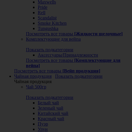
Maxwells
Pride
Rell
Scandalist
Smoke Kitchen
Tungushka
Посмотреть все товары
[Жидкости щелочные]
Комплектующие для вейпа
Показать подкатегории
Аксессуары/Принадлежности
Посмотреть все товары
[Комплектующие для
вейпа]
Посмотреть все товары
[Вейп продукция]
Чайная продукция
Показать подкатегории
Чайная продукция
Чай 500гр
Показать подкатегории
Белый чай
Зеленый чай
Китайский чай
Красный чай
Пуэр
Улун