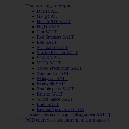
Показать подкатегории
Duall SALT
Gang SALT
HOTSPOT SALT
HQD SALT
Jam SALT
Red Smokers SALT
Rell SALT
Scandalist SALT
Smoke Kitchen SALT
SOAK SALT
VLIQ SALT
Taboo Production SALT
Voodoo Lab SALT
Malaysian SALT
Maxwells SALT
Zombie party SALT
Brusko SALT
Glitch Sauce SALT
Pride SALT
Великобритания / США
Посмотреть все товары
[Жидкости SALT]
POD системы ( испарители и картриджи )