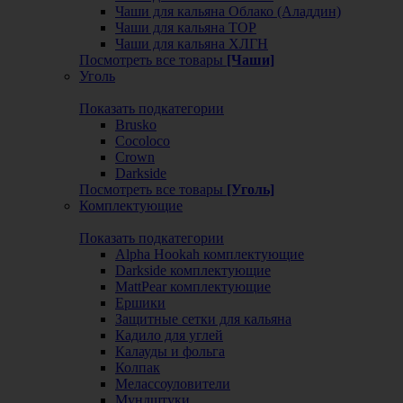
Чаши для кальяна Облако (Аладдин)
Чаши для кальяна ТОР
Чаши для кальяна ХЛГН
Посмотреть все товары
[Чаши]
Уголь
Показать подкатегории
Brusko
Cocoloco
Crown
Darkside
Посмотреть все товары
[Уголь]
Комплектующие
Показать подкатегории
Alpha Hookah комплектующие
Darkside комплектующие
MattPear комплектующие
Ершики
Защитные сетки для кальяна
Кадило для углей
Калауды и фольга
Колпак
Мелассоуловители
Мундштуки