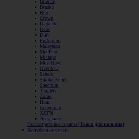
Bonche
Brusko
Burn
Crown
Darkside
Deus
Duft
Endorphin
Malaysian
MattPear
Mixtape
Must Have
Overdose
Sebero
Smoke Angels
Spectrum
Tangiers
Zomo
Наш
Северный
ХЛГN
Энтузиаст
Посмотреть все товары
[Табак для кальяна]
Бестабачные смеси