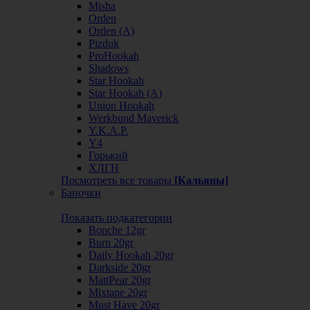
Misha
Orden
Orden (А)
Pizduk
ProHookah
Shadows
Star Hookah
Star Hookah (А)
Union Hookah
Werkbund Maverick
Y.K.A.P.
Y4
Горький
ХЛГН
Посмотреть все товары
[Кальяны]
Баночки
Показать подкатегории
Bonche 12gr
Burn 20gr
Daily Hookah 20gr
Darkside 20gr
MattPear 20gr
Mixtape 20gr
Must Have 20gr