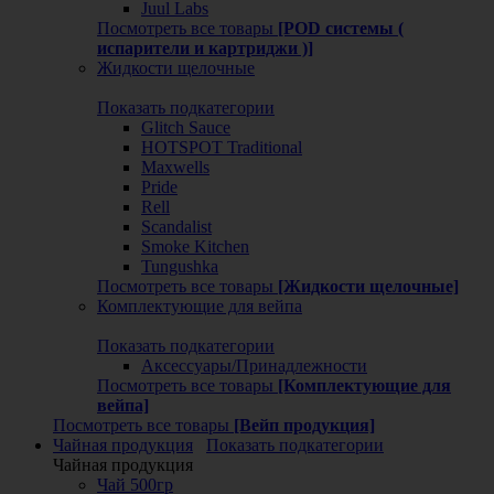
Juul Labs
Посмотреть все товары
[POD системы (
испарители и картриджи )]
Жидкости щелочные
Показать подкатегории
Glitch Sauce
HOTSPOT Traditional
Maxwells
Pride
Rell
Scandalist
Smoke Kitchen
Tungushka
Посмотреть все товары
[Жидкости щелочные]
Комплектующие для вейпа
Показать подкатегории
Аксессуары/Принадлежности
Посмотреть все товары
[Комплектующие для
вейпа]
Посмотреть все товары
[Вейп продукция]
Чайная продукция
Показать подкатегории
Чайная продукция
Чай 500гр