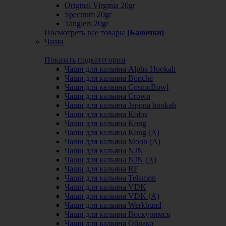
Original Virginia 20gr
Spectrum 20gr
Tangiers 20gr
Посмотреть все товары
[Баночки]
Чаши
Показать подкатегории
Чаши для кальяна Alpha Hookah
Чаши для кальяна Bonche
Чаши для кальяна CosmoBowl
Чаши для кальяна Crown
Чаши для кальяна Japona hookah
Чаши для кальяна Kolos
Чаши для кальяна Kong
Чаши для кальяна Kong (A)
Чаши для кальяна Moon (А)
Чаши для кальяна NJN
Чаши для кальяна NJN (А)
Чаши для кальяна RF
Чаши для кальяна Telamon
Чаши для кальяна VDK
Чаши для кальяна VDK (А)
Чаши для кальяна Werkbund
Чаши для кальяна Воскуримся
Чаши для кальяна Облако