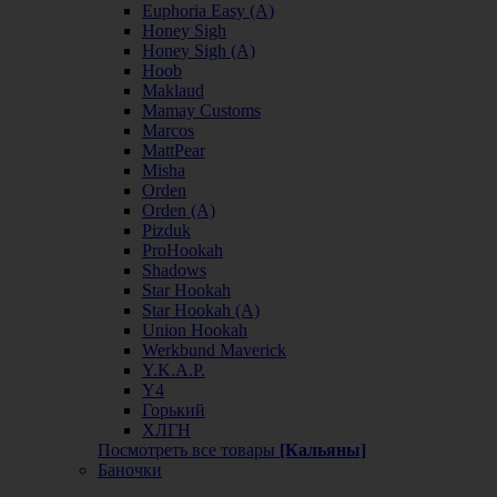
Euphoria Easy (А)
Honey Sigh
Honey Sigh (А)
Hoob
Maklaud
Mamay Customs
Marcos
MattPear
Misha
Orden
Orden (А)
Pizduk
ProHookah
Shadows
Star Hookah
Star Hookah (А)
Union Hookah
Werkbund Maverick
Y.K.A.P.
Y4
Горький
ХЛГН
Посмотреть все товары
[Кальяны]
Баночки