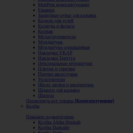
MattPear комплектующие
Ершики
Защитные сетки для кальяна
Кадило для углей
Калауды и фольга
Колпак
Мелассоуловители
Мундштуки
Мундштуки одноразовые
Накладки YKAP
Накладки Тортуга
Персональные мундштуки
Плитки и горелки
Прочие аксессуары
Уплотнители
Шило, вилки и шиловилки
Шланги для кальяна
Щипцы
Посмотреть все товары
[Комплектующие]
Колбы
Показать подкатегории
Колбы Alpha Hookah
Колбы Darkside
Колбы Delta