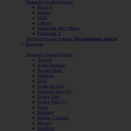
Показать подкатегории
Blaze X
Brusko
JAM
Leteam
Malaysian Mix / Blaze
Malaysian X
Посмотреть все товары
[Бестабачные смеси]
Кальяны
Показать подкатегории
Abaryd
Alpha Hookah
Brusko Haze
Darkside
DSH
Euphoria Easy
Euphoria Easy (А)
Honey Sigh
Honey Sigh (А)
Hoob
Maklaud
Mamay Customs
Marcos
MattPear