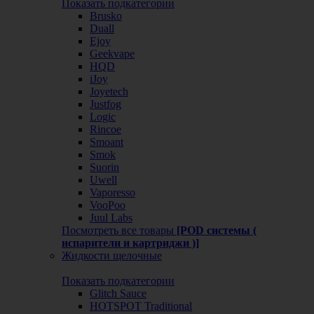
Показать подкатегории
Brusko
Duall
Ejoy
Geekvape
HQD
iJoy
Joyetech
Justfog
Logic
Rincoe
Smoant
Smok
Suorin
Uwell
Vaporesso
VooPoo
Juul Labs
Посмотреть все товары
[POD системы (
испарители и картриджи )]
Жидкости щелочные
Показать подкатегории
Glitch Sauce
HOTSPOT Traditional