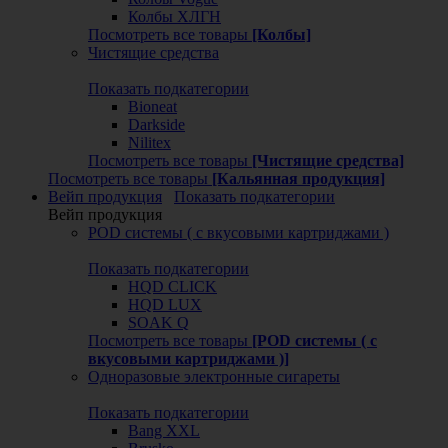
Колбы ХЛГН
Посмотреть все товары
[Колбы]
Чистящие средства
Показать подкатегории
Bioneat
Darkside
Nilitex
Посмотреть все товары
[Чистящие средства]
Посмотреть все товары
[Кальянная продукция]
Вейп продукция
Показать подкатегории
Вейп продукция
POD системы ( с вкусовыми картриджами )
Показать подкатегории
HQD CLICK
HQD LUX
SOAK Q
Посмотреть все товары
[POD системы ( с
вкусовыми картриджами )]
Одноразовые электронные сигареты
Показать подкатегории
Bang XXL