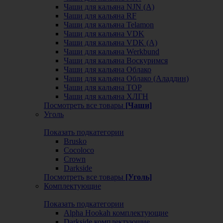
Чаши для кальяна NJN (А)
Чаши для кальяна RF
Чаши для кальяна Telamon
Чаши для кальяна VDK
Чаши для кальяна VDK (А)
Чаши для кальяна Werkbund
Чаши для кальяна Воскуримся
Чаши для кальяна Облако
Чаши для кальяна Облако (Аладдин)
Чаши для кальяна ТОР
Чаши для кальяна ХЛГН
Посмотреть все товары
[Чаши]
Уголь
Показать подкатегории
Brusko
Cocoloco
Crown
Darkside
Посмотреть все товары
[Уголь]
Комплектующие
Показать подкатегории
Alpha Hookah комплектующие
Darkside комплектующие