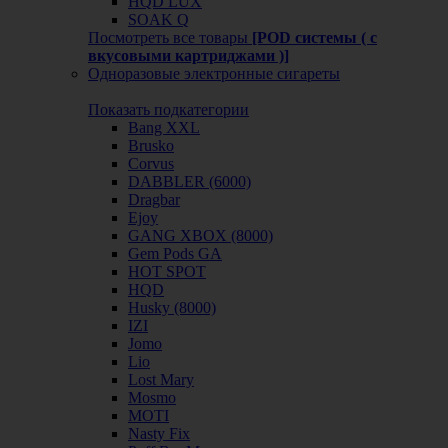
HQD LUX
SOAK Q
Посмотреть все товары
[POD системы ( с
вкусовыми картриджами )]
Одноразовые электронные сигареты
Показать подкатегории
Bang XXL
Brusko
Corvus
DABBLER (6000)
Dragbar
Ejoy
GANG XBOX (8000)
Gem Pods GA
HOT SPOT
HQD
Husky (8000)
IZI
Jomo
Lio
Lost Mary
Mosmo
MOTI
Nasty Fix